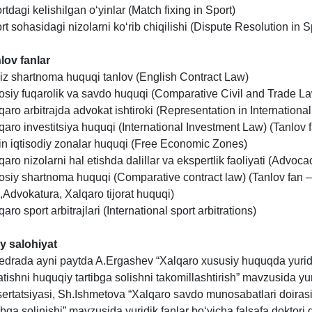
rtdagi kelishilgan o‘yinlar (Match fixing in Sport)
rt sohasidagi nizolarni ko‘rib chiqilishi (Dispute Resolution in S
lov fanlar
liz shartnoma huquqi tanlov (English Contract Law)
osiy fuqarolik va savdo huquqi (Comparative Civil and Trade L
qaro arbitrajda advokat ishtiroki (Representation in International 
qaro investitsiya huquqi (International Investment Law) (Tanlov 
in iqtisodiy zonalar huquqi (Free Economic Zones)
qaro nizolarni hal etishda dalillar va
ekspertlik
faoliyati (Advocac
osiy shartnoma huquqi (Comparative contract law) (Tanlov fan –
.,Advokatura, Xalqaro tijorat huquqi)
aro sport arbitrajlari (International sport arbitrations)
iy salohiyat
edrada ayni paytda A.Ergashev “Xalqaro xususiy huquqda yuridik
atishni huquqiy tartibga solishni takomillashtirish” mavzusida yur
sertatsiyasi,
Sh
.
Ishmetova
“Xalqaro savdo munosabatlari doirasi
tibga solinishi” mavzusida yuridik fanlar bo‘yicha falsafa doktori 