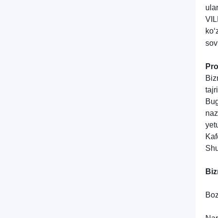
ula
VIL
ko‘
sov
Pro
Biz
taj
Bug
naz
yet
Kaf
Shu
Biz
Boz