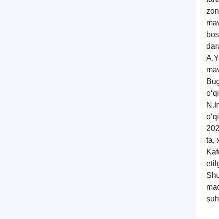
zon
mav
bos
dar
A.
Y
mav
Bug
o‘qi
N
.
I
o‘q
202
ta
, 
Kaf
etil
Shu
maq
suh