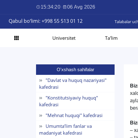
15:34:21
·
06 Avg 2026
Qabul bo‘limi: +998 55 513 01 12
Talabalar uc
Universitet
Ta'lim
O'xshash sahifalar
"Davlat va huquq nazariyasi"
Biz
kafedrasi
xal
"Konstitutsiyaviy huquq"
ayl
kafedrasi
ber
"Mehnat huquqi" kafedrasi
Biz
Umumta’lim fanlar va
– x
madaniyat kafedrasi
– ta