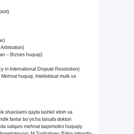
port)
aw)
Arbitration)
fan – Biznes huquqi)
y in International Dispute Resolution)
 Mehnat huquqi, Intellektual mulk va
 shaxslarni qayta tashkil etish va
idik fanlar bo‘yicha falsafa doktori
da xalqaro mehnat taqsimotini huquqiy
dissertatsiyasi,
M
.
Turdialiyev
“Erkin iqtisodiy