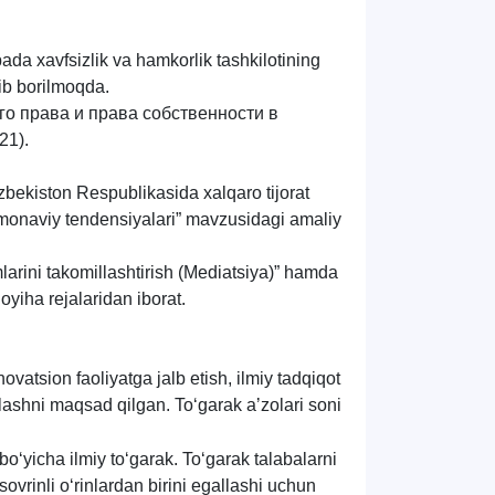
ada xavfsizlik va hamkorlik tashkilotining
lib borilmoqda.
го
права
и
права
собственности
в
21).
zbekiston
Respublikasida
xalqaro
tijorat
monaviy
tendensiyalari
”
mavzusidagi
amaliy
arini
takomillashtirish
(
Mediatsiya
)”
hamda
loyiha
rejalaridan
iborat
.
ovatsion faoliyatga jalb etish, ilmiy tadqiqot
tlashni maqsad qilgan. To‘garak aʼzolari soni
 bo‘yicha ilmiy to‘garak.
To‘garak talabalarni
rinli o‘rinlardan birini egallashi uchun