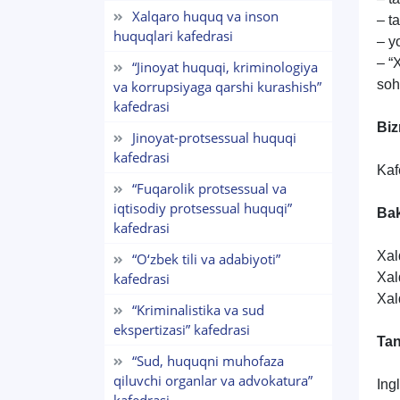
Xalqaro huquq va inson
– t
huquqlari kafedrasi
– y
– “
“Jinoyat huquqi, kriminologiya
soh
va korrupsiyaga qarshi kurashish”
kafedrasi
Biz
Jinoyat-protsessual huquqi
kafedrasi
Kaf
“Fuqarolik protsessual va
iqtisodiy protsessual huquqi”
Bak
kafedrasi
Xal
“O‘zbek tili va adabiyoti”
kafedrasi
Xal
Xal
“Kriminalistika va sud
ekspertizasi” kafedrasi
Tan
“Sud, huquqni muhofaza
qiluvchi organlar va advokatura”
Ing