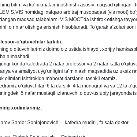
rning bilim va ko‘nikmalarini oshirishi asosiy maqsad qilingan. To
LEM S.VIS nomidagi xalqaro arbitraj musobaqasi (vis moot) bo‘y
zlangan maqsad talabalarni VIS MOOT
da
ishtirok etishga tayy
rinli o‘rinlar olishiga erishish hisoblanadi. To‘garak aʼzolari son
fessor-o‘qituvchilar tarkibi:
ning o‘qituvchilarimiz doimo o‘z ustida ishlaydi, xorijiy hamkasbl
riba almashadi.
ungi kunda kafedrada 2 nafar professor va 2 nafar katta o‘qituvc
ariya va amaliyot uyg‘unligini taʼminlash maqsadida uzluksiz r
uk olimlari ishtirokida mahorat darslarini tashkil etamiz.
edramiz o‘qituvchilari 6
ta
darslik, 4
ta
monografiya va 12
ta
o‘qu
ningdek, 5 nafar mustaqil izlanuvchi o‘quv-uslubiy jarayonda ish
ning xodimlarimiz:
arov Sardor Sohibjonovich – kafedra mudiri , falsafa doktori