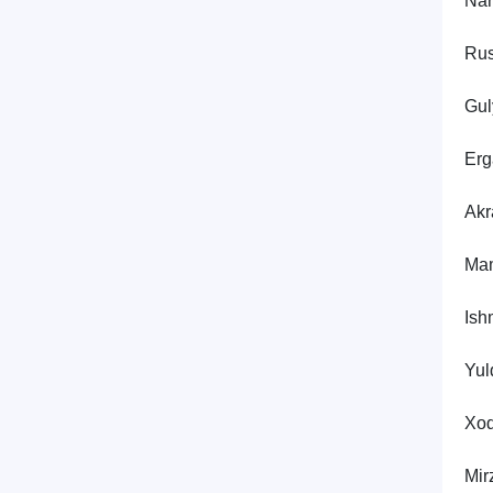
Nar
Rus
Gul
Erg
Akr
Mam
Ish
Yul
Xod
Mir