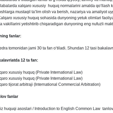
alabalarda xalqaro xususiy huquq normalarini amalda qo‘llash ko
oshlarga mustaqil taʼlim olish va berish, nazariya va amaliyot uy
Xalqaro xususiy huquq sohasida dunyoning yetuk olimlari faoliya
a vakillarini yetishtirib chiqaradigan dunyoning eng nufuzli makt
ning fanlar:
edra tomonidan jami 30
ta
fan o‘tiladi. Shundan 12
tasi
bakalav
alavriatda 12
ta
fan:
qaro xususiy huquq (Private International Law)
qaro xususiy huquq (Private International Law)
qaro tijorat arbitraji (International Commercial Arbitration)
lov fanlar
liz huquqi asoslari / Introduction to English Common Law tanlo