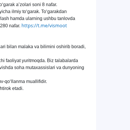
‘garak aʼzolari soni 8 nafar.
icha ilmiy to‘garak.
To‘garakdan
orlash hamda ularning ushbu tanlovda
https://t.me/vismoot
i 280 nafar.
ari bilan malaka va bilimini oshirib boradi,
hi faoliyat yuritmoqda. Biz talabalarda
avishda soha mutaxassislari va dunyoning
v-qo‘llanma muallifidir.
tirok etadi.