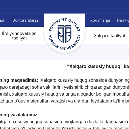
hun
Doktorantlarga
Xodimlarga
Hamkor
Ilmiy-innovatsion
Xalqaro faoliyat
faoliyat
“
Xalqaro xususiy huquq
”
ka
ning maqsadimiz:
Xalqaro xususiy huquq sohasida dunyoning ye
qaro darajadagi soha vakillarini yetishtirib chiqaradigan dunyon
anish, xalqaro xususiy huquq va unga aloqador bo‘lgan modullar
adigan o‘quv materiallari yaratish va ulardan foydalanib taʼlim b
ning vazifalarimiz:
alqaro xususiy huquq sohasida rivojlangan davlatlar tajribasini 
labalarda o‘tiladigan fanlar to‘g‘risida qiyosiy, tahliliy va mantiqi