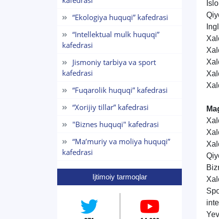
kafedrasi
Isl
Qiy
“Ekologiya huquqi” kafedrasi
Ing
“Intellektual mulk huquqi”
Xal
kafedrasi
Xal
Jismoniy tarbiya va sport
Xal
kafedrasi
Xal
Xal
“Fuqarolik huquqi” kafedrasi
“Xorijiy tillar” kafedrasi
Mag
Xal
"Biznes huquqi" kafedrasi
Xal
“Maʼmuriy va moliya huquqi”
Xal
kafedrasi
Qiy
Biz
Ijtimoiy tarmoqlar
Xal
Spo
int
Yev