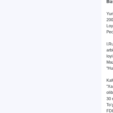
Biz
Yuri
200
Loy
Рес
I
.
Ru
arbi
loy
Maz
“
Hu
Kaf
“Xa
oli
30 
To‘
FDI