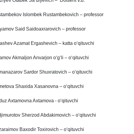
ziyev Otabek Sa’diyevich – Dotsent v.b.
tambekov Islombek Rustambekovich – professor
yamov Said Saidoaxrarovich – professor
ashev Azamat Ergashevich – katta o‘qituvchi
amov Akmaljon Anvarjon o‘g‘li – o‘qituvchi
anazarov Sardor Shuxratovich – o‘qituvchi
metova Shaxida Xasanovna – o‘qituvchi
duz Axtamovna Axtamova - o‘qituvchi
jimurotov Sherzod Abdakimovich – o‘qituvchi
zaraimov Baxodir Toxirovich – o‘qituvchi