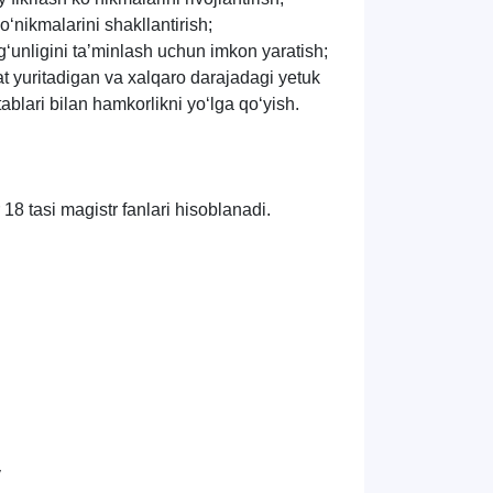
‘nikmalarini shakllantirish;
g‘unligini taʼminlash uchun imkon yaratish;
t yuritadigan va xalqaro darajadagi yetuk
ablari bilan hamkorlikni yo‘lga qo‘yish.
r 18
tasi
magistr fanlari hisoblanadi.
v