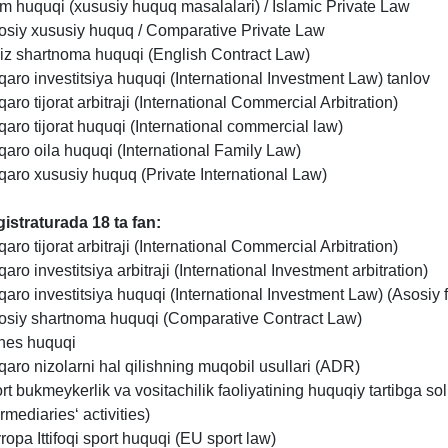
om huquqi (xususiy huquq masalalari) / Islamic Private Law
osiy xususiy huquq / Comparative Private Law
liz shartnoma huquqi (English Contract Law)
qaro investitsiya huquqi (International Investment Law) tanlov
qaro tijorat arbitraji (International Commercial Arbitration)
qaro tijorat huquqi (International commercial law)
qaro oila huquqi (International Family Law)
qaro xususiy huquq (Private International Law)
istraturada 18
ta
fan:
qaro tijorat arbitraji (International Commercial Arbitration)
qaro investitsiya arbitraji (International Investment arbitration)
qaro investitsiya huquqi (International Investment Law) (Asosiy f
osiy shartnoma huquqi (Comparative Contract Law)
nes huquqi
qaro nizolarni hal qilishning muqobil usullari (ADR)
rt bukmeykerlik va vositachilik faoliyatining huquqiy tartibga sol
ermediaries‘ activities)
ropa Ittifoqi sport huquqi (EU sport law)