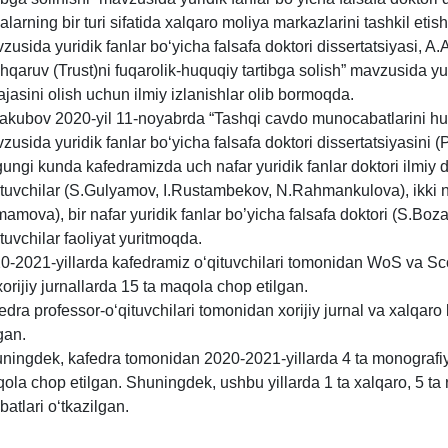
alarning bir turi sifatida xalqaro moliya markazlarini tashkil etish
zusida yuridik fanlar bo‘yicha falsafa doktori dissertatsiyasi, A.
hqaruv (Trust)
ni
fuqarolik-huquqiy tartibga solish” mavzusida yuri
ajasini olish uchun ilmiy izlanishlar olib bormoqda.
akubov
2020-yil 11-noyabrda “Tashqi cavdo munocabatlarini huqu
zusida yuridik fanlar bo‘yicha falsafa doktori dissertatsiyasini 
ungi kunda kafedramizda uch nafar yuridik fanlar doktori ilmiy 
tuvchilar (
S
.
Gulyamov
, I.
Rustambekov
,
N
.
Rahmankulova
), ikki
mamova
), bir nafar yuridik fanlar bo’yicha falsafa doktori (S.Bo
ituvchilar faoliyat yuritmoqda.
0-2021-yillarda kafedramiz o‘qituvchilari tomonidan WoS va Sc
xorijiy jurnallarda 15
ta
maqola chop etilgan.
edra professor-o‘qituvchilari tomonidan xorijiy jurnal va xalqaro
gan.
ningdek, kafedra tomonidan 2020-2021-yillarda 4 ta monografi
ola chop etilgan. Shuningdek, ushbu yillarda 1
ta
xalqaro, 5
ta
batlari o‘tkazilgan.