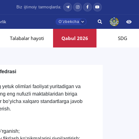
Biz ijtimoiy tarmoqlarda:
lik
Oʼzbekcha
Talabalar hayoti
Qabul 2026
SDG
fedrasi
tuk olimlari faoliyat yuritadigan va
ing eng nufuzli maktablaridan biriga
 bo‘yicha xalqaro standartlarga javob
erish.
o‘rganish;
y fikrlash ko‘nikmalarini rivojlantirish;