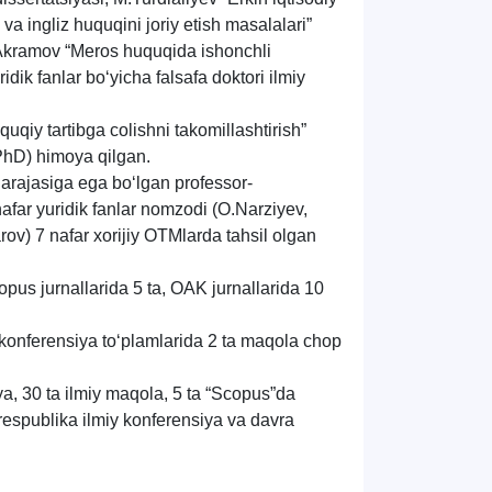
 va ingliz huquqini joriy etish masalalari”
Akramov
“Meros huquqida ishonchli
dik fanlar bo‘yicha falsafa doktori ilmiy
qiy tartibga colishni takomillashtirish”
(PhD) himoya qilgan.
darajasiga ega bo‘lgan professor-
 nafar yuridik fanlar nomzodi (
O
.
Narziyev
,
zarov) 7 nafar xorijiy OTMlarda tahsil olgan
opus jurnallarida 5
ta
, OAK jurnallarida 10
 konferensiya to‘plamlarida 2
ta
maqola chop
ya, 30
ta
ilmiy maqola, 5 ta “Scopus”
da
respublika ilmiy konferensiya va davra