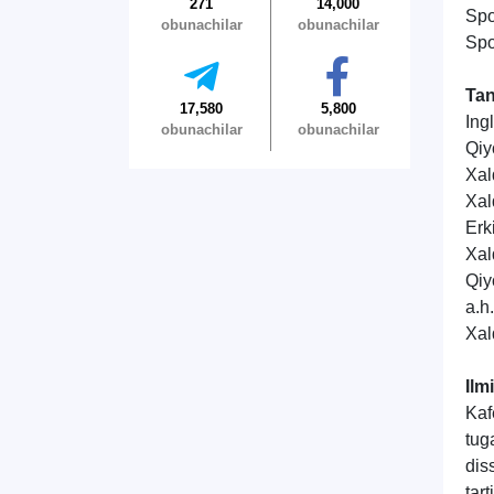
271
14,000
Spo
obunachilar
obunachilar
Spo
Tan
17,580
5,800
Ing
obunachilar
obunachilar
Qiy
Xal
Xal
Erk
Xal
Qiy
a.
h
Xalq
Ilm
Kaf
tug
dis
tar