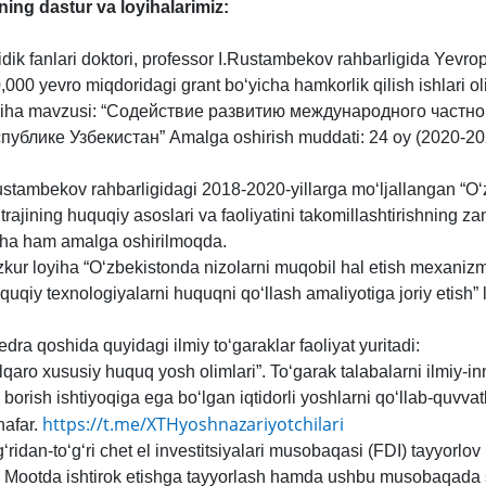
ning dastur va loyihalarimiz:
dik fanlari doktori, professor I.
Rustambekov
rahbarligida Yevrop
,000 yevro miqdoridagi grant bo‘yicha hamkorlik qilish ishlari o
iha
mavzusi
: “
Содействие
развитию
международного
частно
публике
Узбекистан”
Amalga
oshirish
muddati
: 24
oy
(2020-20
stambekov
rahbarligidagi
2018-2020-
yillarga
mo
‘
ljallangan
“
O
‘
trajining
huquqiy
asoslari
va
faoliyatini
takomillashtirishning
za
iha
ham
amalga
oshirilmoqda
.
kur
loyiha
“
O
‘
zbekistonda
nizolarni
muqobil
hal
etish
mexanizml
quqiy
texnologiyalarni
huquqni
qo
‘
llash
amaliyotiga
joriy
etish
”
edra qoshida quyidagi ilmiy to‘garaklar faoliyat yuritadi:
lqaro xususiy huquq yosh olimlari”.
To‘garak talabalarni ilmiy-inn
b borish
ishtiyoqiga
ega bo‘lgan iqtidorli yoshlarni qo‘llab-quvva
https://t.me/XTHyoshnazariyotchilari
nafar.
g‘ridan-to‘g‘ri chet el investitsiyalari musobaqasi (FDI) tayyorlov
 Mootda ishtirok etishga tayyorlash hamda ushbu musobaqada sov