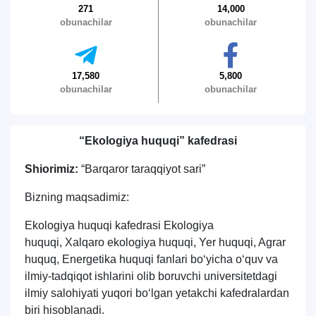
271
14,000
obunachilar
obunachilar
Ism va familiyangiz
17,580
5,800
obunachilar
obunachilar
Telefon raqamingiz
“
Ekologiya huquqi
”
kafedrasi
Pochta
Shiorimiz:
“Barqaror taraqqiyot sari”
yuborish
Bizning maqsadimiz:
Ekologiya huquqi kafedrasi Ekologiya
huquqi,
Xalqaro ekologiya huquqi
, Yer huquqi, Agrar
huquq, Energetika huquqi fanlari bo‘yicha o‘quv va
ilmiy-tadqiqot ishlarini olib boruvchi universitetdagi
ilmiy salohiyati yuqori bo‘lgan yetakchi kafedralardan
biri hisoblanadi.