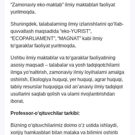
“Zamonaviy eko-maktab” ilmiy maktablari faoliyat
yuritmoqda.
Shuningdek, talabalarning ilmiy izlanishlarini qo‘llab-
quvvatlash maqsadida “eko-YURIST”,
“ECOPARLIAMENT”, “MAGNAT” kabi ilmiy
to‘garaklar faoliyat yuritmoqda.
Ushbu ilmiy maktablar va to‘garaklar faoliyatining
asosiy maqsadi – talabalar va yosh tadqiqotchilarni
ilmga yo‘naltirish, zamonaviy ilmiy loyihalarni amalga
oshirish, Ekologiya huquqi, yer huquqi, agrar huquqi,
tabiiy resurslar huquqiga oid anʼanaviy ilmiy tadqiqot
usullarini saqlab qolish va ularni rivojlantirishdan
iborat.
Professor-o‘qituvchilar tarkibi:
Bizning o‘qituvchilarimiz doimo o‘z ustida ishlaydi,
xorijiy hamkasblari bilan malaka va bilimini oshirib