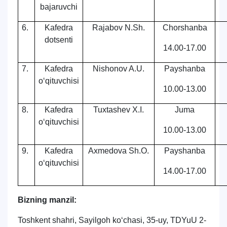
bajaruvchi
6.
Kafedra
Rajabov N.Sh.
Chorshanba
dotsenti
14.00-17.00
7.
Kafedra
Nishonov A.U.
Payshanba
o‘qituvchisi
10.00-13.00
8.
Kafedra
Tuxtashev X.I.
Juma
o‘qituvchisi
10.00-13.00
9.
Kafedra
Axmedova Sh.O.
Payshanba
o‘qituvchisi
14.00-17.00
Bizning manzil:
Toshkent shahri, Sayilgoh ko‘chasi, 35-uy, TDYuU 2-