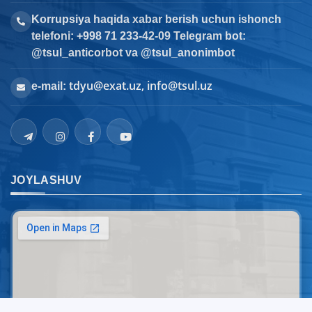
Korrupsiya haqida xabar berish uchun ishonch
telefoni: +998 71 233-42-09 Telegram bot:
@tsul_anticorbot va @tsul_anonimbot
tdyu@exat.uz, info@tsul.uz
e-mail:
JOYLASHUV