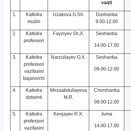
vaqti
1.
Kafedra
Uzakova G.Sh.
Dushanba
mudiri
9.00-12.00
2.
Kafedra
Fayzi
y
ev Sh.X.
Seshanba
professori
14.00-17.00
3.
Kafedra
Narzulla
y
ev O.X.
Seshanba
professori
09.00-12.00
vazifasini
bajaruvchi
4.
Kafedra
Mirzaabdulla
y
eva
Chorshanba
dotsenti
M.R.
09.00-12.00
5.
Kafedra
Kenja
y
ev R.X.
Juma
professori
14.00-17.00
vazifasini