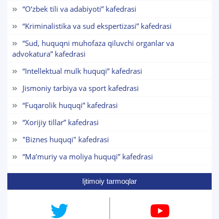
“O‘zbek tili va adabiyoti” kafedrasi
1. Hujjatlar (bakalavr) (5)
2. Hujjatlar (magistr) (4)
“Kriminalistika va sud ekspertizasi” kafedrasi
3. Suhbat (bakalavr) (8)
4. Suhbat (magistr) (5)
“Sud, huquqni muhofaza qiluvchi organlar va
6. Elektron ariza (16)
7. Call-center (4)
8. Bakalavriat kvotasi (3)
advokatura” kafedrasi
9. Magistratura kvotasi (4)
✉️ Adminga yozish
“Intellektual mulk huquqi” kafedrasi
Jismoniy tarbiya va sport kafedrasi
“Fuqarolik huquqi” kafedrasi
“Xorijiy tillar” kafedrasi
"Biznes huquqi" kafedrasi
“Maʼmuriy va moliya huquqi” kafedrasi
Ijtimoiy tarmoqlar