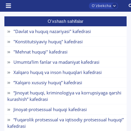
Oʼzbekcha
O'xshash sahifalar
"Davlat va huquq nazariyasi" kafedrasi
"Konstitutsiyaviy huquq" kafedrasi
"Mehnat huquqi" kafedrasi
TDYU qabul murojaatlari chati
Umumta’lim fanlar va madaniyat kafedrasi
Onlayn
Xalqaro huquq va inson huquqlari kafedrasi
“Xalqaro xususiy huquq” kafedrasi
Assalomu alaykum! TDYU qabul murojaatlari
chatiga xush kelibsiz.
“Jinoyat huquqi, kriminologiya va korrupsiyaga qarshi
kurashish” kafedrasi
Qabul bo'yicha murojaatlaringizni ushbu
chatda qoldiring.
Jinoyat-protsessual huquqi kafedrasi
“Fuqarolik protsessual va iqtisodiy protsessual huquqi”
Mavzuni tanlang — keyin shu mavzudagi aniq
kafedrasi
savollar chiqadi: