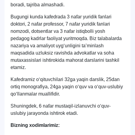
boradi, tajriba almashadi.
Bugungi kunda kafedrada
3
nafar yuridik fanlari
doktori,
2
nafar professor,
7
nafar yuridik fanlari
nomzodi, dotsentlar va 3 nafar istiqbolli yosh
pedagog kadrlar faoliyat yuritmoqda. Biz talabalarda
nazariya va amaliyot uyg‘unligini taʼminlash
maqsadida uzluksiz ravishda advokatlar va soha
mutaxassislari ishtirokida mahorat darslarini tashkil
etamiz.
Kafedramiz o‘qituvchilari 32ga yaqin darslik, 25dan
ortiq monografiya, 24ga yaqin o‘quv va o‘quv-uslubiy
qo‘llanmalar muallifidir.
Shuningdek, 6 nafar mustaqil-izlanuvchi o‘quv-
uslubiy jarayonda ishtirok etadi.
Bizning xodimlarimiz: