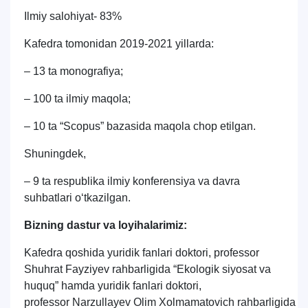
Ilmiy salohiyat- 83%
Kafedra tomonidan 2019-2021 yillarda:
– 13 ta monografiya;
– 100 ta ilmiy maqola;
– 10 ta “Scopus” bazasida maqola chop etilgan.
Shuningdek,
– 9 ta respublika ilmiy konferensiya va davra
suhbatlari o‘tkazilgan.
Bizning dastur va loyihalarimiz:
Kafedra qoshida yuridik fanlari doktori, professor
Shuhrat Fayziyev rahbarligida “Ekologik siyosat va
huquq” hamda yuridik fanlari doktori,
professor Narzullayev Olim Xolmamatovich rahbarligida