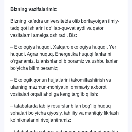
Bizning vazifalarimiz:
Bizning kafedra universitetda olib borilayotgan ilmiy-
tadqiqot ishlarini qo‘llab-quvvatlaydi va qator
vazifalarni amalga oshiradi. Biz:
– Ekologiya huquqi,
Xalqaro ekologiya huquqi
, Yer
huquqi, Agrar huquq, Energetika huquqi fanlarini
o‘rganamiz, izlanishlar olib boramiz va ushbu fanlar
bo‘yicha bilim beramiz;
– Ekologik qonun hujjatlarini takomillashtirish va
ularning mazmun-mohiyatini ommaviy axborot
vositalari orqali aholiga keng targ‘ib qilish;
– talabalarda tabiiy resurslar bilan bog‘liq huquq
sohalari bo‘yicha qiyosiy, tahliliy va mantiqiy fikrlash
ko‘nikmalarini rivojlantiramiz;
– talabalarda sohaga oid qonun normalarini amalda