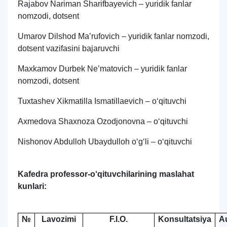
Rajabov Nariman Sharifbayevich – yuridik fanlar
nomzodi, dotsent
Umarov Dilshod Ma’rufovich – yuridik fanlar nomzodi,
dotsent vazifasini bajaruvchi
Maxkamov Durbek Ne’matovich – yuridik fanlar
nomzodi, dotsent
Tuxtashev Xikmatilla Ismatillaevich – o‘qituvchi
Axmedova Shaxnoza Ozodjonovna – o‘qituvchi
Nishonov Abdulloh Ubaydulloh oʻgʻli – o‘qituvchi
Kafedra professor-o‘qituvchilarining maslahat
kunlari:
№
Lavozimi
F.I.O.
Konsultatsiya
Au