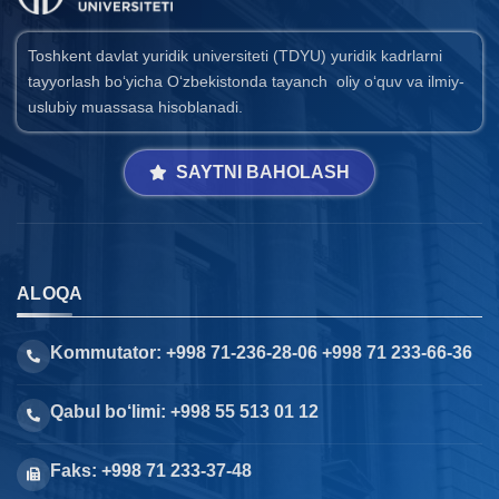
Toshkent davlat yuridik universiteti (TDYU) yuridik kadrlarni
tayyorlash bo‘yicha O‘zbekistonda tayanch oliy o‘quv va ilmiy-
uslubiy muassasa hisoblanadi.
SAYTNI BAHOLASH
ALOQA
Kommutator: +998 71-236-28-06 +998 71 233-66-36
Qabul bo‘limi: +998 55 513 01 12
Faks: +998 71 233-37-48