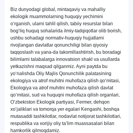
Biz dunyodagi global, mintaqaviy va mahalliy
ekologik muammolarning huquqiy yechimini
o‘rganish, ularni tahlil qilish, tabiiy resurslar bilan
bog‘liq huquq sohalarida ilmiy-tadqiqotlar olib borish,
ushbu sohadagi normativ-huquqiy hujjatlarni
rivojlangan davlatlar qonunchiligi bilan qiyosiy
taqqoslash va yana-da takomillashtirish, bu boradagi
bilimlarni talabalarga innovatsion shakl va usullarda
yetkazishni maqsad qilganmiz. Ayni paytda bu
yo‘nalishda Oliy Majlis Qonunchilik palatasining
ekologiya va atrof muhitni muhofaza qilish qo‘mitasi,
Ekologiya va atrof muhitni muhofaza qilish davlat
qo‘mitasi, sud va huquqni muhofaza qilish organlari,
O‘zbekiston Ekologik partiyasi, Fermer, dehqon
xo‘jaliklari va tomorqa yer egalari Kengashi, boshqa
mutasaddi tashkilotlar, nodavlat notijorat tashkilotlari,
respublika va xorijiy oliy taʼlim muassasalari bilan
hamkorlik qilmoqdamiz.