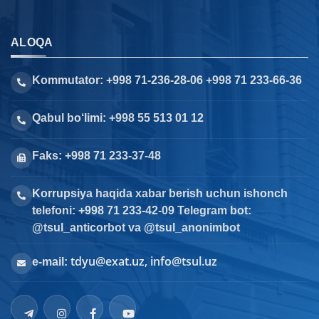
ALOQA
Kommutator: +998 71-236-28-06 +998 71 233-66-36
Qabul bo‘limi: +998 55 513 01 12
Faks: +998 71 233-37-48
Korrupsiya haqida xabar berish uchun ishonch
telefoni: +998 71 233-42-09 Telegram bot:
@tsul_anticorbot va @tsul_anonimbot
tdyu@exat.uz, info@tsul.uz
e-mail: