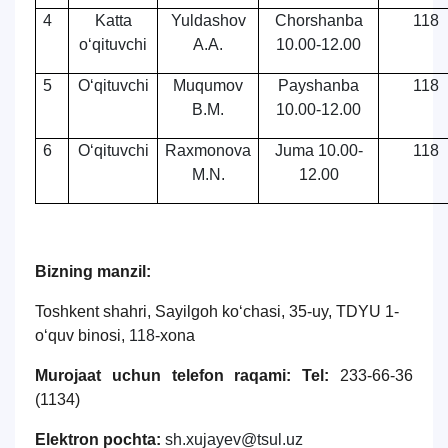
4
Katta
Yuldashov
Chorshanba
118
o‘qituvchi
A.A.
10.00-12.00
5
O‘qituvchi
Muqumov
Payshanba
118
B.M.
10.00-12.00
6
O‘qituvchi
Raxmonova
Juma 10.00-
118
M.N.
12.00
Bizning manzil:
Toshkent shahri, Sayilgoh ko‘chasi, 35-uy, TDYU 1-
o‘quv binosi,
118
-xona
Murojaat uchun telefon raqami:
Tel:
233-66-36
(1134)
Elektron pochta:
sh.xujayev@tsul.uz