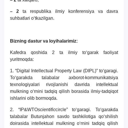
– 2
ta respublika ilmiy konferensiya va davra
suhbatlari o‘tkazilgan.
Bizning dastur va loyihalarimiz:
Kafedra qoshida 2 ta ilmiy to‘garak faoliyat
yuritmoqda:
1. “Digital Intellectual Property Law (DIPL)” to‘garagi.
To‘garakda talabalar axborot-kommunikatsiya
texnologiyalari rivojlanishi davrida intellektual
mulkning o‘rnini tadqiq qilish borasida ilmiy-tadqiqot
ishlarini olib bormoqda.
2. “IP&WTO
scientific
circle” to‘garagi. To‘garakda
talabalar Butunjahon savdo tashkilotiga qo‘shilish
doirasida intellektual mulkning o‘rnini tadqiq qilish