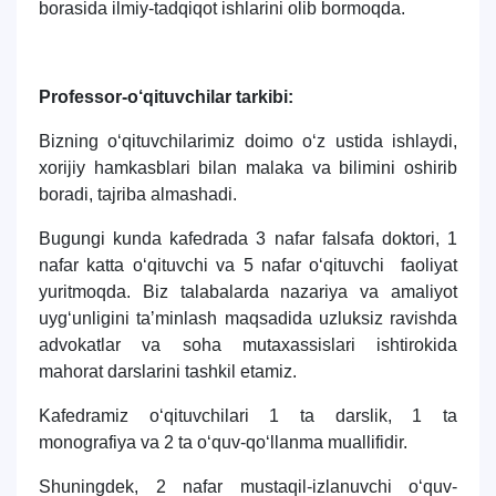
borasida ilmiy-tadqiqot ishlarini olib bormoqda.
Professor-o‘qituvchilar tarkibi:
Bizning o‘qituvchilarimiz doimo o‘z ustida ishlaydi,
xorijiy hamkasblari bilan malaka va bilimini oshirib
boradi, tajriba almashadi.
Bugungi kunda kafedrada 3 nafar falsafa doktori, 1
nafar katta o‘qituvchi va 5 nafar o‘qituvchi faoliyat
yuritmoqda. Biz talabalarda nazariya va amaliyot
uyg‘unligini taʼminlash maqsadida uzluksiz ravishda
advokatlar va soha mutaxassislari ishtirokida
mahorat darslarini tashkil etamiz.
Kafedramiz o‘qituvchilari 1 ta darslik, 1 ta
monografiya va 2 ta o‘quv-qo‘llanma muallifidir.
Shuningdek, 2 nafar mustaqil-izlanuvchi o‘quv-