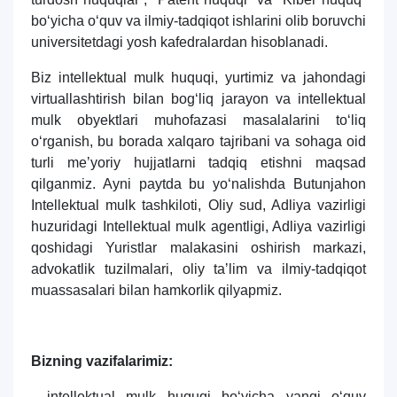
bo‘yicha o‘quv va ilmiy-tadqiqot ishlarini olib boruvchi
universitetdagi yosh kafedralardan hisoblanadi.
Biz intellektual mulk huquqi, yurtimiz va jahondagi
virtuallashtirish bilan bog‘liq jarayon va intellektual
mulk obyektlari muhofazasi masalalarini to‘liq
o‘rganish, bu borada xalqaro tajribani va sohaga oid
turli meʼyoriy hujjatlarni tadqiq etishni maqsad
qilganmiz. Ayni paytda bu yo‘nalishda Butunjahon
Intellektual mulk tashkiloti, Oliy sud, Adliya vazirligi
huzuridagi Intellektual mulk agentligi, Adliya vazirligi
qoshidagi Yuristlar malakasini oshirish markazi,
advokatlik tuzilmalari, oliy taʼlim va ilmiy-tadqiqot
muassasalari bilan hamkorlik qilyapmiz.
Bizning vazifalarimiz:
- intellektual mulk huquqi bo‘yicha yangi o‘quv