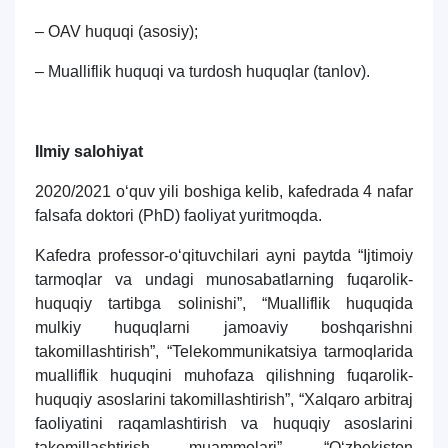
– OAV huquqi (asosiy);
– Mualliflik huquqi va turdosh huquqlar (tanlov).
Ilmiy salohiyat
2020/2021 o‘quv yili boshiga kelib, kafedrada 4 nafar
falsafa doktori (PhD) faoliyat yuritmoqda.
Kafedra professor-o‘qituvchilari ayni paytda “Ijtimoiy
tarmoqlar va undagi munosabatlarning fuqarolik-
huquqiy tartibga solinishi”, “Mualliflik huquqida
mulkiy huquqlarni jamoaviy boshqarishni
takomillashtirish”, “Telekommunikatsiya tarmoqlarida
mualliflik huquqini muhofaza qilishning fuqarolik-
huquqiy asoslarini takomillashtirish”, “Xalqaro arbitraj
faoliyatini raqamlashtirish va huquqiy asoslarini
takomillashtirish muammolari”, “O‘zbekiston