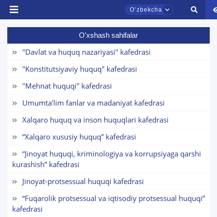
Oʼzbekcha
O'xshash sahifalar
"Davlat va huquq nazariyasi" kafedrasi
"Konstitutsiyaviy huquq" kafedrasi
"Mehnat huquqi" kafedrasi
TDYU qabul murojaatlari chati
Umumta’lim fanlar va madaniyat kafedrasi
Onlayn
Xalqaro huquq va inson huquqlari kafedrasi
“Xalqaro xususiy huquq” kafedrasi
Assalomu alaykum! TDYU qabul murojaatlari
chatiga xush kelibsiz.
“Jinoyat huquqi, kriminologiya va korrupsiyaga qarshi
kurashish” kafedrasi
Qabul bo'yicha murojaatlaringizni ushbu
chatda qoldiring.
Jinoyat-protsessual huquqi kafedrasi
“Fuqarolik protsessual va iqtisodiy protsessual huquqi”
Mavzuni tanlang — keyin shu mavzudagi aniq
kafedrasi
savollar chiqadi: