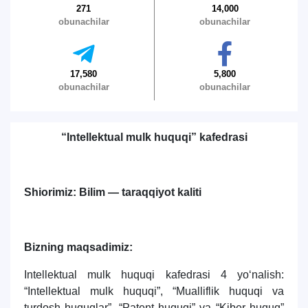
271
14,000
obunachilar
obunachilar
Ism va familiyangiz
17,580
5,800
obunachilar
obunachilar
Telefon raqamingiz
“Intellektual mulk huquqi” kafedrasi
Pochta
yuborish
Shiorimiz: Bilim — taraqqiyot kaliti
Bizning maqsadimiz:
Intellektual mulk huquqi kafedrasi 4 yo‘nalish:
“Intellektual mulk huquqi”, “Mualliflik huquqi va
turdosh huquqlar”, “Patent huquqi” va “Kiber huquq”