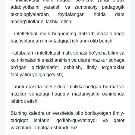
adabiyotlarini yaratish va zamonaviy pedagogik
texnologiyalardan foydalangan holda dars
mashg‘ulotlarini tashkil etish;
- intellektual mulk huquqining dolzarb masalalariga
bag‘ishlangan ilmiy-tadqiqot ishlarini olib borish;
- talabalarni intellektual mulk sohasi bo‘yicha bilim va
ko‘nikmalarini shakllantirish va ularni mazkur sohaga
bo‘lgan qiziqishlarini oshirish, ilmiy to‘garaklar
faoliyatini yo‘lga qo‘yish;
- aholi orasida intellektual mulkka bo‘lgan hurmat va
mazkur sohadagi huquqiy madaniyatini oshirishda
ishtirok etish.
Bizning kafedra universitetda olib borilayotgan ilmiy-
tadqiqot ishlarini qo‘llab-quvvatlaydi va qator
vazifalarni amalga oshiradi. Biz: