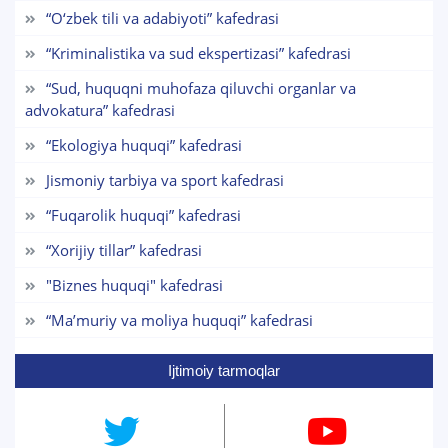
“O‘zbek tili va adabiyoti” kafedrasi
1. Hujjatlar (bakalavr) (5)
2. Hujjatlar (magistr) (4)
“Kriminalistika va sud ekspertizasi” kafedrasi
3. Suhbat (bakalavr) (8)
4. Suhbat (magistr) (5)
“Sud, huquqni muhofaza qiluvchi organlar va
5. To'lov-kontrakt (2)
6. Elektron ariza (16)
7. Call-center (4)
advokatura” kafedrasi
8. Bakalavriat kvotasi (3)
9. Magistratura kvotasi (4)
“Ekologiya huquqi” kafedrasi
✉️ Adminga yozish
Jismoniy tarbiya va sport kafedrasi
“Fuqarolik huquqi” kafedrasi
“Xorijiy tillar” kafedrasi
"Biznes huquqi" kafedrasi
“Maʼmuriy va moliya huquqi” kafedrasi
Ijtimoiy tarmoqlar