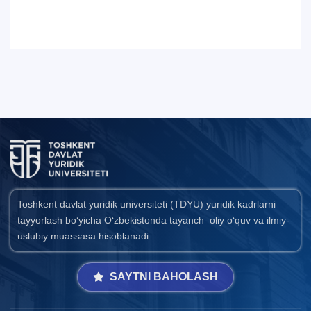
Toshkent davlat yuridik universiteti (TDYU) yuridik kadrlarni
tayyorlash bo‘yicha O‘zbekistonda tayanch oliy o‘quv va ilmiy-
uslubiy muassasa hisoblanadi.
SAYTNI BAHOLASH