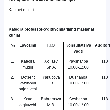
Kabinet mudiri
Kafedra professor-o‘qituvchilarining maslahat
kunlari:
№
Lavozimi
F.I.O.
Konsultatsiya
Auditor
vaqti
1.
Kafedra
Xo‘jaev
Payshanba
118
mudiri
Sh.A.
10.00-12.00
2.
Dotsent
Yakubova
Dushanba
118
vazifasini
I.B.
10.00-12.00
bajaruvchi
3
Katta
Bahramova
Seshanba
118
o‘qituvchi
M.B.
10.00-12.00