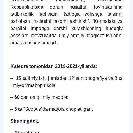
Respublikasida qonun hujjatlari loyihalarining
tadbirkorlik faoliyatini tartibga solishga ta’sirini
baholash institutini takomillashtirish”, “Kontrafakt va
parallel importga qarshi kurashishning huquqiy
asoslari” mavzularida ilmiy-amaliy tadqiqot ishlarini
amalga oshirishmoqda.
Kafedra tomonidan 2019-2021-yillarda:
–
15 ta
ilmiy ish, jumladan 12 ta monografiya va 3 ta
ilmiy-ommabop risola;
–
60
dan ortiq ilmiy maqola;
–
5 t
a “Scopus”da maqola chop etilgan.
Shuningdek,
– 2
ta xalqaro;