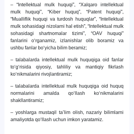
– “Intellektual mulk huquqi”, “Xalqaro intellektual
mulk huquqi”, “Kiber huquq”, “Patent huquqi”,
“Mualliflik huquqi va turdosh huquqlar”, “Intellektual
mulk sohasidagi nizolarni hal etish”, “Intellektual mulk
sohasidagi shartnomalar tizimi”, “OAV huquqi”
fanlarini o‘rganamiz, izlanishlar olib boramiz va
ushbu fanlar bo‘yicha bilim beramiz;
– talabalarda intellektual mulk huquqiga oid fanlar
to‘g‘risida qiyosiy, tahliliy va mantiqiy fikrlash
ko‘nikmalarini rivojlantiramiz;
– talabalarda intellektual mulk huquqiga oid huquq
normalarini amalda qo‘llash ko‘nikmalarini
shakllantiramiz;
– yoshlarga mustaqil taʼlim olish, nazariy bilimlarni
amaliyotda qo‘llash uchun imkon yaratamiz.