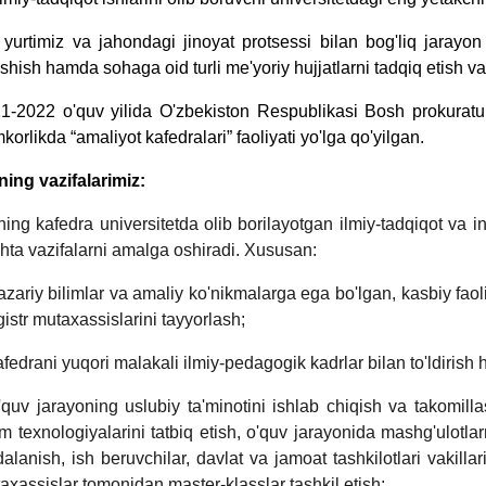
 yurtimiz va jahondagi jinoyat protsessi bilan bog'liq jarayon
ishish hamda sohaga oid turli me'yoriy hujjatlarni tadqiq etish 
1-2022 o'quv yilida O'zbekiston Respublikasi Bosh prokuratu
korlikda “amaliyot kafedralari” faoliyati yo'lga qo'yilgan.
ning vazifalarimiz:
ning kafedra universitetda olib borilayotgan ilmiy-tadqiqot va in
hta vazifalarni amalga oshiradi. Xususan:
azariy bilimlar va amaliy ko'nikmalarga ega bo'lgan, kasbiy faol
istr mutaxassislarini tayyorlash;
afedrani yuqori malakali ilmiy-pedagogik kadrlar bilan to'ldirish h
'quv jarayoning uslubiy ta'minotini ishlab chiqish va takomillash
lim texnologiyalarini tatbiq etish, o'quv jarayonida mashg'ulotla
dalanish, ish beruvchilar, davlat va jamoat tashkilotlari vakilla
axassislar tomonidan master-klasslar tashkil etish;