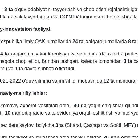
 8 ta
o'quv-adabiyotini tayyorlash va chop etish rejalashtirilga
4 ta
darslik tayyorlangan va
OO'MTV
tomonidan chop etishga tav
iy-innovatsion faoliyat:
espublika ilmiy OAK jurnallarida
24 ta,
xalqaro jurnallarda
8 ta
4 ta
xalqaro ilmiy konferentsiya va seminarlarda kafedra profes
aqola chop etildi. Bundan tashqari, kafedra tomonidan
3 ta
xa
umi) va
1 ta
davra suhbati o'tkazildi.
021-2022 o'quv yilining yarim yilligi mobaynida
12 ta
monografiy
naviy-ma'rifiy ishlar:
Ommaviy axborot vositalari orqali
40 ga
yaqin chiqishlar qili
di,
10 dan
ortiq radio va televideniya orqali eshittirish va intervyu
Prezident saylovi bo'yicha
3 ta
(Sharaf, Qashqar va Sofdil MFY) mah
Turli tashkilot va muassasalarda tashkil etilgan
30 dan
ortiq ta