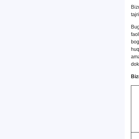
Biz
taj
Bug
fao
bog
huq
ama
dok
Biz