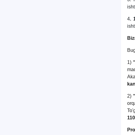
isht
4
. 
isht
Biz
Bug
1)
maq
Aka
kan
2)
orq
To'
110
Pro