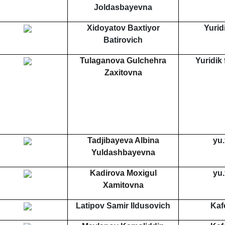
Joldasbayevna
Xidoyatov Baxtiyor
Yurid
Batirovich
Tulaganova Gulchehra
Yuridik 
Zaxitovna
Tadjibayeva Albina
yu.
Yuldashbayevna
Kadirova Moxigul
yu.
Xamitovna
Latipov Samir Ildusovich
Kaf