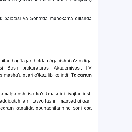
lik palatasi va Senatda muhokama qilishda
bilan bog'lagan holda o'rganishni o'z oldiga
si Bosh prokuraturasi Akademiyasi, IIV
 mashg'ulotlari o'tkazilib kelindi.
Telegram
 amalga oshirish ko'nikmalarini rivojlantirish
tadqiqotchilarni tayyorlashni maqsad qilgan.
legram kanalida obunachilarining soni esa