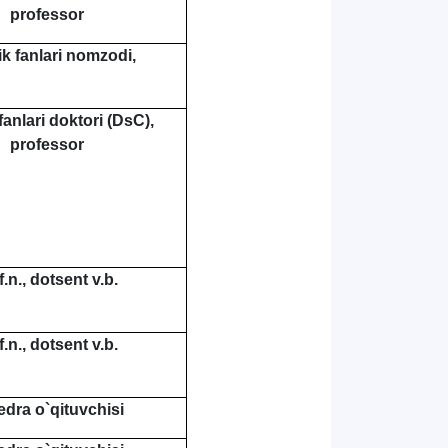
professor
ik fanlari nomzodi,
fanlari doktori (DsC),
professor
f.n., dotsent v.b.
f.n., dotsent v.b.
edra o`qituvchisi