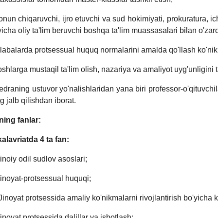
onun chiqaruvchi, ijro etuvchi va sud hokimiyati, prokuratura, ic
yicha oliy ta'lim beruvchi boshqa ta'lim muassasalari bilan o'zaro
alabalarda protsessual huquq normalarini amalda qo'llash ko'nik
oshlarga mustaqil ta'lim olish, nazariya va amaliyot uyg'unligini
edraning ustuvor yo'nalishlaridan yana biri professor-o'qituvchil
g jalb qilishdan iborat.
ning fanlar:
alavriatda 4 ta fan:
Jinoiy odil sudlov asoslari;
Jinoyat-protsessual huquqi;
“Jinoyat protsessida amaliy ko'nikmalarni rivojlantirish bo'yicha k
Jinoyat protsessida dalillar va isbotlash;