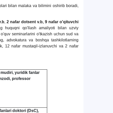
lari bilan malaka va bilimini oshirib boradi,
v.b
,
2 nafar dotsent v.b,
9 nafar o'qituvchi
ng huquqni qo'llash amaliyoti bilan uzviy
a o'quv seminarlarini o'tkazish uchun sud va
ng, advokatura va boshqa tashkilotlarning
, 12 nafar mustaqil-izlanuvchi va 2 nafar
mudiri, yuridik fanlar
zodi, professor
fanlari doktori (DsC),