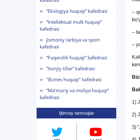
kafedrasi
“Ekologiya huquqi” kafedrasi
– q
bo'
“Intellektual mulk huquqi”
kafedrasi
– t
Jismoniy tarbiya va sport
– y
kafedrasi
“Fuqarolik huquqi” kafedrasi
Kaf
ken
“Xorijiy tillar” kafedrasi
Biz
"Biznes huquqi" kafedrasi
Bak
“Maʼmuriy va moliya huquqi”
kafedrasi
1) 
Ijtimoiy tarmoqlar
2) 
3) 
4) 