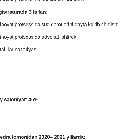
istraturada 3 ta fan:
Jinoyat protsessida sud qarorlarini qayta ko'rib chiqish;
Jinoyat protsessida advokat ishtiroki
Dalillar nazariyasi.
iy salohiyat: 46%
edra tomonidan 2020– 2021 yillarda: