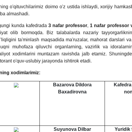
ning o'qituvchilarimiz doimo o'z ustida ishlaydi, xorijiy hamkasb
riba almashadi.
ungi kunda kafedrada
3 nafar professor
,
1 nafar professor 
liyat olib bormoqda. Biz talabalarda nazariy tayyorgarlikni
'liqligini ta'minlash maqsadida ma'ruzalar, mahorat darslari v
uqni muhofaza qiluvchi organlarning, vazirlik va idoralarni
liyot xodimlarini muntazam ravishda jalb etamiz. Shuningdek
torant o'quv-uslubiy jarayonda ishtirok etadi.
ning xodimlarimiz:
Bazarova Dildora
Kafedra 
Baxadirovna
nom
Suyunova Dilbar
Yuridik 