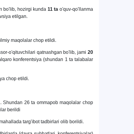
n bo'lib, hozirgi kunda
11 ta
o'quv-qo'llanma
siya etilgan.
ilmiy maqolalar chop etildi.
sor-o'qituvchilari qatnashgan bo'lib, jami
20
lqaro konferentsiya (shundan 1 ta talabalar
a chop etildi.
ndi. Shundan 26 ta ommapob maqolalar chop
lar berildi
allada targ'ibot tadbirlari olib borildi.
dbirlarda (davra suhbatlari, konferentsiyalar)