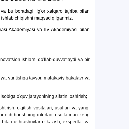
 va bu boradagi ilg'or xalqaro tajriba bilan
va ishlab chiqishni maqsad qilganmiz.
rasi Akademiyasi va IIV Akademiyasi bilan
novatsion ishlarni qo'llab-quvvatlaydi va bir
iyat yuritishga tayyor, malakaviy bakalavr va
isobiga o'quv jarayonining sifatini oshirish;
tirish, o'qitish vositalari, usullari va yangi
rni olib borishning interfaol usullaridan keng
ri bilan uchrashuvlar o'tkazish, ekspertlar va