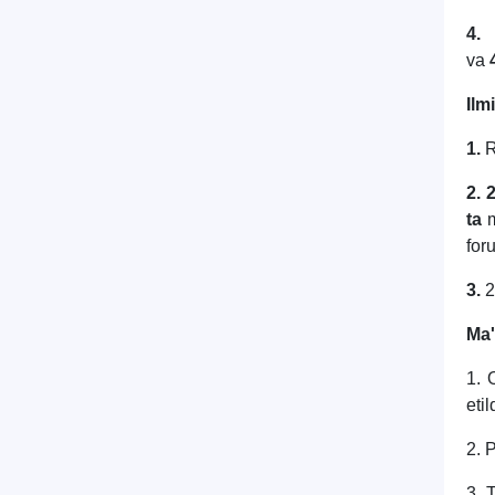
4.
va
Ilm
1.
R
2.
2
ta
m
for
3.
2
Ma'
1. 
etil
2. 
3. 