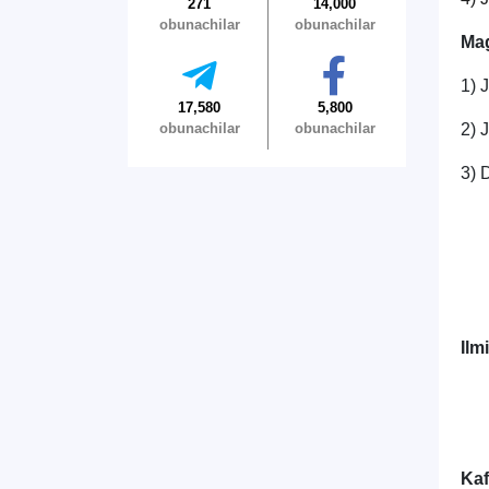
271
14,000
obunachilar
obunachilar
Mag
1) 
17,580
5,800
obunachilar
obunachilar
2) 
3) 
Ilm
Kaf