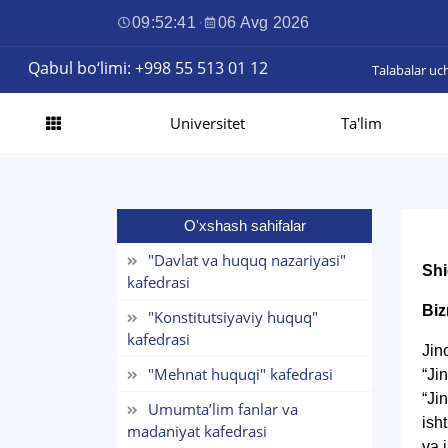
09:52:42
·
06 Avg 2026
Qabul bo‘limi: +998 55 513 01 12
Talabalar uc
Universitet
Ta'lim
O'xshash sahifalar
"Davlat va huquq nazariyasi"
Shi
kafedrasi
Biz
"Konstitutsiyaviy huquq"
kafedrasi
Jin
"Mehnat huquqi" kafedrasi
“Ji
“Ji
Umumta’lim fanlar va
ish
madaniyat kafedrasi
va 