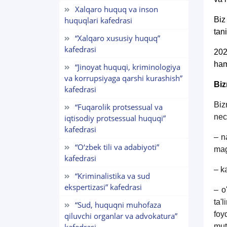
Xalqaro huquq va inson
huquqlari kafedrasi
Biz
tan
“Xalqaro xususiy huquq”
kafedrasi
202
ham
“Jinoyat huquqi, kriminologiya
va korrupsiyaga qarshi kurashish”
Biz
kafedrasi
Biz
“Fuqarolik protsessual va
nec
iqtisodiy protsessual huquqi”
kafedrasi
– n
“O‘zbek tili va adabiyoti”
mag
kafedrasi
– k
“Kriminalistika va sud
ekspertizasi” kafedrasi
– o
ta'
“Sud, huquqni muhofaza
foy
qiluvchi organlar va advokatura”
mut