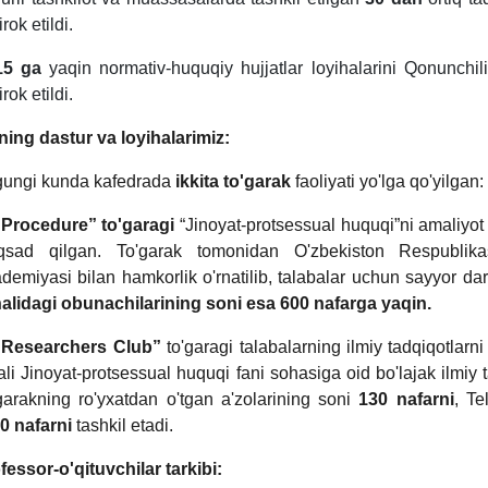
irok etildi.
15 ga
yaqin normativ-huquqiy hujjatlar loyihalarini Qonunchi
irok etildi.
ning dastur va loyihalarimiz:
ungi kunda kafedrada
ikkita to'garak
faoliyati yo'lga qo'yilgan:
“Procedure” to'garagi
“Jinoyat-protsessual huquqi”ni amaliyot 
sad qilgan. To'garak tomonidan O'zbekiston Respublika
demiyasi bilan hamkorlik o'rnatilib, talabalar uchun sayyor dars
alidagi obunachilarining soni esa 600 nafarga yaqin.
“Researchers Club”
to'garagi talabalarning ilmiy tadqiqotlarni
ali Jinoyat-protsessual huquqi fani sohasiga oid bo'lajak ilmiy 
garakning ro'yxatdan o'tgan a'zolarining soni
130 nafarni
, Te
0 nafarni
tashkil etadi.
fessor-o'qituvchilar tarkibi: