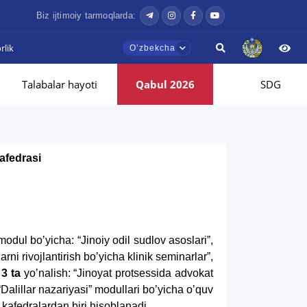
Biz ijtimoiy tarmoqlarda:
lik
Oʼzbekcha
Talabalar hayoti
Qabul 2026
SDG
afedrasi
odul boʼyicha: “Jinoiy odil sudlov asoslari”,
ni rivojlantirish boʼyicha klinik seminarlar”,
a
3 ta
yoʼnalish: “Jinoyat protsessida advokat
 “Dalillar nazariyasi” modullari boʼyicha oʼquv
i kafedralardan biri hisoblanadi.