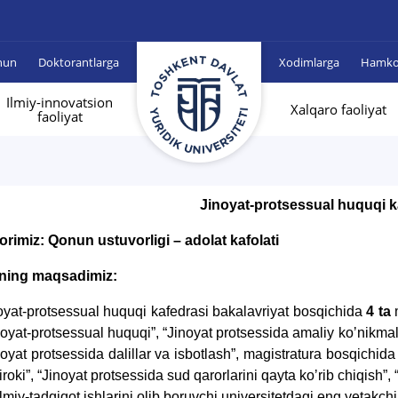
hun
Doktorantlarga
Xodimlarga
Hamkor
Ilmiy-innovatsion
Xalqaro faoliyat
faoliyat
Jinoyat-protsessual huquqi k
orimiz: Qonun ustuvorligi – adolat kafolati
ning maqsadimiz:
oyat-protsessual huquqi kafedrasi bakalavriyat bosqichida
4 ta
m
noyat-protsessual huquqi”, “Jinoyat protsessida amaliy koʼnikmalar
noyat protsessida dalillar va isbotlash”, magistratura bosqichid
tiroki”, “Jinoyat protsessida sud qarorlarini qayta koʼrib chiqish”,
ilmiy-tadqiqot ishlarini olib boruvchi universitetdagi eng yetakch