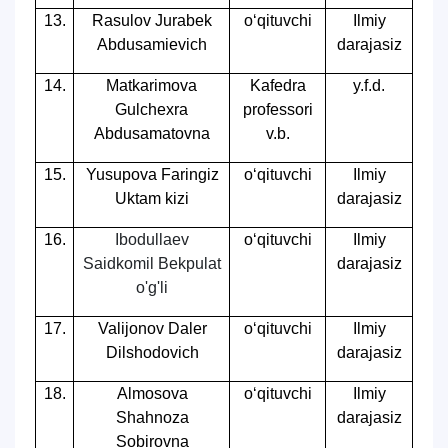
13.
Rasulov Jurabek
o‘qituvchi
Ilmiy
Abdusamievich
darajasiz
14.
Matkarimova
Kafedra
y.f.d.
Gulchexra
professori
Abdusamatovna
v.b.
15.
Yusupova Faringiz
o‘qituvchi
Ilmiy
Uktam kizi
darajasiz
16.
Ibodullaev
o‘qituvchi
Ilmiy
Saidkomil Bekpulat
darajasiz
o'g'li
17.
Valijonov Daler
o‘qituvchi
Ilmiy
Dilshodovich
darajasiz
18.
Almosova
o‘qituvchi
Ilmiy
Shahnoza
darajasiz
Sobirovna