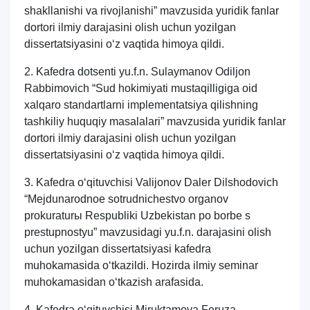
shakllanishi va rivojlanishi” mavzusida yuridik fanlar
dortori ilmiy darajasini olish uchun yozilgan
dissertatsiyasini o‘z vaqtida himoya qildi.
2. Kafedra dotsenti yu.f.n. Sulaymanov Odiljon
Rabbimovich “Sud hokimiyati mustaqilligiga oid
xalqaro standartlarni implementatsiya qilishning
tashkiliy huquqiy masalalari” mavzusida yuridik fanlar
dortori ilmiy darajasini olish uchun yozilgan
dissertatsiyasini o‘z vaqtida himoya qildi.
3. Kafedra o‘qituvchisi Valijonov Daler Dilshodovich
“Mejdunarodnoe sotrudnichestvo organov
prokuraturы Respubliki Uzbekistan po borbe s
prestupnostyu” mavzusidagi yu.f.n. darajasini olish
uchun yozilgan dissertatsiyasi kafedra
muhokamasida o‘tkazildi. Hozirda ilmiy seminar
muhokamasidan o‘tkazish arafasida.
4. Kafedra o‘qituvchisi Miruktamova Feruza