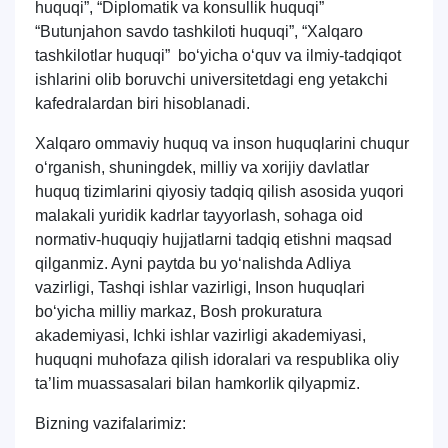
huquqi”, “Diplomatik va konsullik huquqi”
“Butunjahon savdo tashkiloti huquqi”, “Xalqaro
tashkilotlar huquqi” bo‘yicha o‘quv va ilmiy-tadqiqot
ishlarini olib boruvchi universitetdagi eng yetakchi
kafedralardan biri hisoblanadi.
Xalqaro ommaviy huquq va inson huquqlarini chuqur
o‘rganish, shuningdek, milliy va xorijiy davlatlar
huquq tizimlarini qiyosiy tadqiq qilish asosida yuqori
malakali yuridik kadrlar tayyorlash, sohaga oid
normativ-huquqiy hujjatlarni tadqiq etishni maqsad
qilganmiz. Ayni paytda bu yo‘nalishda Adliya
vazirligi, Tashqi ishlar vazirligi, Inson huquqlari
bo‘yicha milliy markaz, Bosh prokuratura
akademiyasi, Ichki ishlar vazirligi akademiyasi,
huquqni muhofaza qilish idoralari va respublika oliy
ta’lim muassasalari bilan hamkorlik qilyapmiz.
Bizning vazifalarimiz: