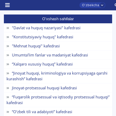
Oʼzbekcha
O'xshash sahifalar
"Davlat va huquq nazariyasi" kafedrasi
"Konstitutsiyaviy huquq" kafedrasi
"Mehnat huquqi" kafedrasi
Umumta’lim fanlar va madaniyat kafedrasi
“Xalqaro xususiy huquq” kafedrasi
“Jinoyat huquqi, kriminologiya va korrupsiyaga qarshi
TDYU qabul murojaatlari chati
kurashish” kafedrasi
Onlayn
Jinoyat-protsessual huquqi kafedrasi
“Fuqarolik protsessual va iqtisodiy protsessual huquqi”
Assalomu alaykum! TDYU qabul murojaatlari
chatiga xush kelibsiz.
kafedrasi
“O‘zbek tili va adabiyoti” kafedrasi
Qabul bo'yicha murojaatlaringizni ushbu