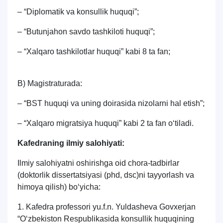
– “Diplomatik va konsullik huquqi”;
– “Butunjahon savdo tashkiloti huquqi”;
– “Xalqaro tashkilotlar huquqi” kabi 8 ta fan;
B) Magistraturada:
– “BST huquqi va uning doirasida nizolarni hal etish”;
– “Xalqaro migratsiya huquqi” kabi 2 ta fan o‘tiladi.
Kafedraning ilmiy salohiyati:
Ilmiy salohiyatni oshirishga oid chora-tadbirlar
(doktorlik dissertatsiyasi (phd, dsc)ni tayyorlash va
himoya qilish) bo‘yicha:
1. Kafedra professori yu.f.n. Yuldasheva Govxerjan
“O‘zbekiston Respublikasida konsullik huquqining