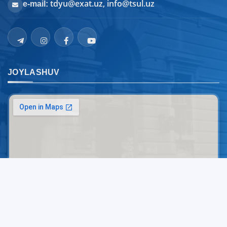
tdyu@exat.uz, info@tsul.uz
e-mail:
JOYLASHUV