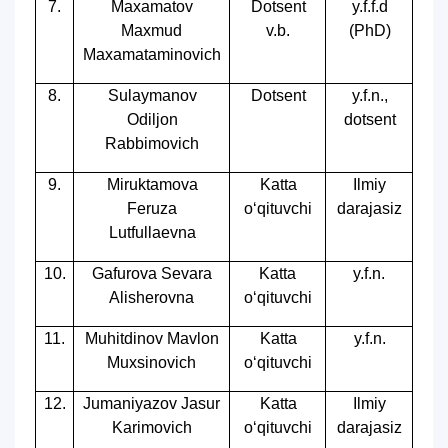
7.
Maxamatov
Dotsent
y.f.f.d
Maxmud
v.b.
(PhD)
Maxamataminovich
8.
Sulaymanov
Dotsent
y.f.n.,
Odiljon
dotsent
Rabbimovich
9.
Miruktamova
Katta
Ilmiy
Feruza
o‘qituvchi
darajasiz
Lutfullaevna
10.
Gafurova Sevara
Katta
y.f.n.
Alisherovna
o‘qituvchi
11.
Muhitdinov Mavlon
Katta
y.f.n.
Muxsinovich
o‘qituvchi
12.
Jumaniyazov Jasur
Katta
Ilmiy
Karimovich
o‘qituvchi
darajasiz