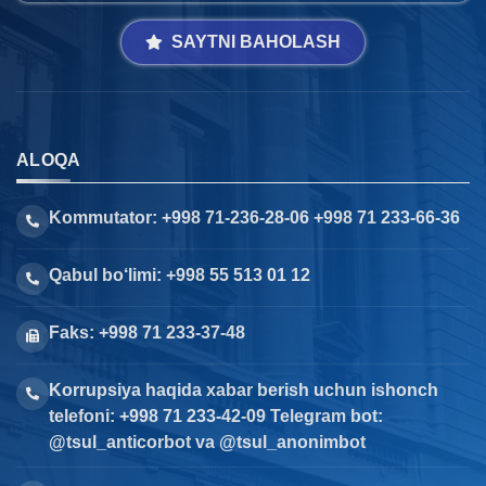
SAYTNI BAHOLASH
ALOQA
Kommutator: +998 71-236-28-06 +998 71 233-66-36
Qabul bo‘limi: +998 55 513 01 12
Faks: +998 71 233-37-48
Korrupsiya haqida xabar berish uchun ishonch
telefoni: +998 71 233-42-09 Telegram bot:
@tsul_anticorbot va @tsul_anonimbot