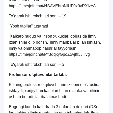
https://t.me/joinchat/NSAVEhrpNlUF0x0vRXlzeA
To‘garak ishtirokchilari soni – 19
“Yosh faollar” tugaragi
Xalkaro huquq va inson xukuklari doirasida ilmiy
izlanishlar olib borish, ilmiy manbalar bilan ishlash,
ilmiy va ommabop nashrlar tayyorlash.
https://t.me/joinchat/MfBdqxyGpoZ5vjlfI3JHvg
To‘garak ishtirokchilari soni – 5
Professor-o‘qituvchilar tarkibi:
Bizning professor-o‘qituvchilarimiz doimo o‘z ustida
ishlaydi, xorijiy hamkasblari bilan malaka va bilimini
oshirib boradi, tajriba almashadi.
Bugungi kunda kafedrada 3 nafar fan doktori (DSc-
fan doktori) ilmiy darajasiga ega (shuningdek, ilmiy