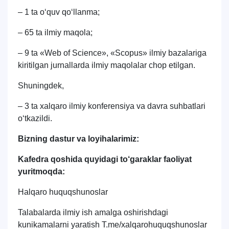
– 1 ta o‘quv qo‘llanma;
– 65 ta ilmiy maqola;
– 9 ta «Web of Science», «Scopus» ilmiy bazalariga
kiritilgan jurnallarda ilmiy maqolalar chop etilgan.
Shuningdek,
– 3 ta xalqaro ilmiy konferensiya va davra suhbatlari
o‘tkazildi.
Bizning dastur va loyihalarimiz:
Kafedra qoshida quyidagi to‘garaklar faoliyat
yuritmoqda:
Halqaro huquqshunoslar
Talabalarda ilmiy ish amalga oshirishdagi
kunikamalarni yaratish T.me/xalqarohuquqshunoslar