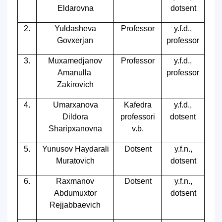
Eldarovna
dotsent
2.
Yuldasheva
Professor
y.f.d.,
Govxerjan
professor
3.
Muxamedjanov
Professor
y.f.d.,
Amanulla
professor
Zakirovich
4.
Umarxanova
Kafedra
y.f.d.,
Dildora
professori
dotsent
Sharipxanovna
v.b.
5.
Yunusov Haydarali
Dotsent
y.f.n.,
Muratovich
dotsent
6.
Raxmanov
Dotsent
y.f.n.,
Abdumuxtor
dotsent
Rejjabbaevich