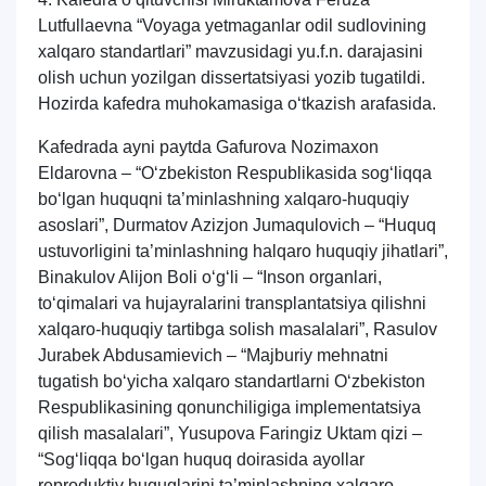
Lutfullaevna “Voyaga yetmaganlar odil sudlovining
xalqaro standartlari” mavzusidagi yu.f.n. darajasini
olish uchun yozilgan dissertatsiyasi yozib tugatildi.
Hozirda kafedra muhokamasiga o‘tkazish arafasida.
Kafedrada ayni paytda Gafurova Nozimaxon
Eldarovna – “O‘zbekiston Respublikasida sog‘liqqa
bo‘lgan huquqni ta’minlashning xalqaro-huquqiy
asoslari”, Durmatov Azizjon Jumaqulovich – “Huquq
ustuvorligini ta’minlashning halqaro huquqiy jihatlari”,
Binakulov Alijon Boli o‘g‘li – “Inson organlari,
to‘qimalari va hujayralarini transplantatsiya qilishni
xalqaro-huquqiy tartibga solish masalalari”, Rasulov
Jurabek Abdusamievich – “Majburiy mehnatni
tugatish bo‘yicha xalqaro standartlarni O‘zbekiston
Respublikasining qonunchiligiga implementatsiya
qilish masalalari”, Yusupova Faringiz Uktam qizi –
“Sog‘liqqa bo‘lgan huquq doirasida ayollar
reproduktiv huquqlarini ta’minlashning xalqaro-