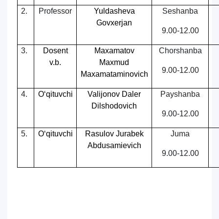
2.
Professor
Yuldasheva
Seshanba
Govxerjan
9.00-12.00
3.
Dosent
Maxamatov
Chorshanba
v.b.
Maxmud
9.00-12.00
Maxamataminovich
4.
O‘qituvchi
Valijonov Daler
Payshanba
Dilshodovich
9.00-12.00
5.
O‘qituvchi
Rasulov Jurabek
Juma
Abdusamievich
9.00-12.00