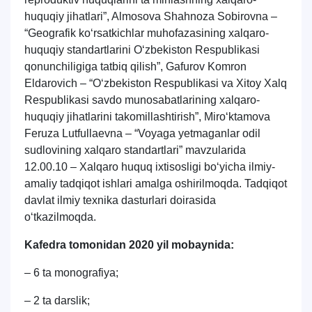
huquqiy jihatlari”, Almosova Shahnoza Sobirovna –
“Geografik ko‘rsatkichlar muhofazasining xalqaro-
huquqiy standartlarini O‘zbekiston Respublikasi
qonunchiligiga tatbiq qilish”, Gafurov Komron
Eldarovich – “O‘zbekiston Respublikasi va Xitoy Xalq
Respublikasi savdo munosabatlarining xalqaro-
huquqiy jihatlarini takomillashtirish”, Miro‘ktamova
Feruza Lutfullaevna – “Voyaga yetmaganlar odil
sudlovining xalqaro standartlari” mavzularida
12.00.10 – Xalqaro huquq ixtisosligi bo‘yicha ilmiy-
amaliy tadqiqot ishlari amalga oshirilmoqda. Tadqiqot
davlat ilmiy texnika dasturlari doirasida
o‘tkazilmoqda.
Kafedra tomonidan 2020 yil mobaynida:
– 6 ta monografiya;
– 2 ta darslik;