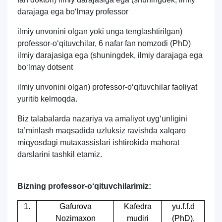
darajaga ega bo‘lmay professor
ilmiy unvonini olgan yoki unga tenglashtirilgan)
professor-o‘qituvchilar, 6 nafar fan nomzodi (PhD)
ilmiy darajasiga ega (shuningdek, ilmiy darajaga ega
bo‘lmay dotsent
ilmiy unvonini olgan) professor-o‘qituvchilar faoliyat
yuritib kelmoqda.
Biz talabalarda nazariya va amaliyot uyg‘unligini
ta’minlash maqsadida uzluksiz ravishda xalqaro
miqyosdagi mutaxassislari ishtirokida mahorat
darslarini tashkil etamiz.
Bizning professor-o‘qituvchilarimiz:
1.
Gafurova
Kafedra
yu.f.f.d
Nozimaxon
mudiri
(PhD),