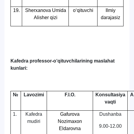
19.
Sherxanova Umida
o‘qituvchi
Ilmiy
Alisher qizi
darajasiz
Kafedra professor-o‘qituvchilarining maslahat
kunlari:
№
Lavozimi
F.I.O.
Konsultasiya
A
vaqti
1.
Kafedra
Gafurova
Dushanba
mudiri
Nozimaxon
9.00-12.00
Eldarovna