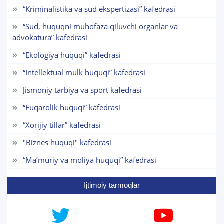
chatda qoldiring.
“Kriminalistika va sud ekspertizasi” kafedrasi
“Sud, huquqni muhofaza qiluvchi organlar va
Mavzuni tanlang — keyin shu mavzudagi aniq
advokatura” kafedrasi
savollar chiqadi:
“Ekologiya huquqi” kafedrasi
1. Hujjatlar (bakalavr) (5)
2. Hujjatlar (magistr) (4)
“Intellektual mulk huquqi” kafedrasi
3. Suhbat (bakalavr) (8)
4. Suhbat (magistr) (5)
Jismoniy tarbiya va sport kafedrasi
6. Elektron ariza (16)
7. Call-center (4)
8. Bakalavriat kvotasi (3)
“Fuqarolik huquqi” kafedrasi
9. Magistratura kvotasi (4)
✉️ Adminga yozish
“Xorijiy tillar” kafedrasi
"Biznes huquqi" kafedrasi
“Maʼmuriy va moliya huquqi” kafedrasi
Ijtimoiy tarmoqlar