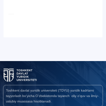
Toshkent davlat yuridik universiteti (TDYU) yuridik kadrlarni
tayyorlash bo‘yicha O‘zbekistonda tayanch oliy o‘quv va ilmiy-
uslubiy muassasa hisoblanadi.