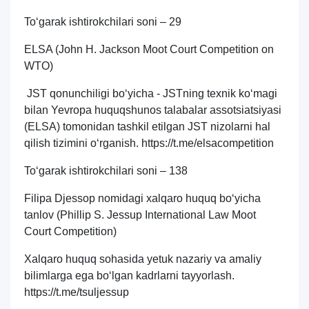
To‘garak ishtirokchilari soni – 29
ELSA (John H. Jackson Moot Court Competition on
WTO)
JST qonunchiligi bo‘yicha - JSTning texnik ko‘magi
bilan Yevropa huquqshunos talabalar assotsiatsiyasi
(ELSA) tomonidan tashkil etilgan JST nizolarni hal
qilish tizimini o‘rganish. https://t.me/elsacompetition
To‘garak ishtirokchilari soni – 138
Filipa Djessop nomidagi xalqaro huquq bo‘yicha
tanlov (Phillip S. Jessup International Law Moot
Court Competition)
Xalqaro huquq sohasida yetuk nazariy va amaliy
bilimlarga ega bo‘lgan kadrlarni tayyorlash.
https://t.me/tsuljessup