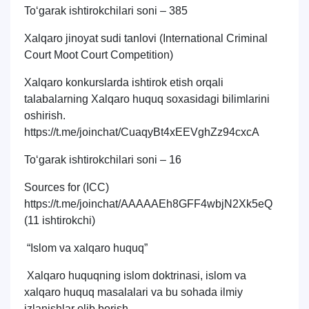
To‘garak ishtirokchilari soni – 385
Xalqaro jinoyat sudi tanlovi (International Criminal
Court Moot Court Competition)
Xalqaro konkurslarda ishtirok etish orqali
talabalarning Xalqaro huquq soxasidagi bilimlarini
oshirish.
https://t.me/joinchat/CuaqyBt4xEEVghZz94cxcA
To‘garak ishtirokchilari soni – 16
Sources for (ICC)
https://t.me/joinchat/AAAAAEh8GFF4wbjN2Xk5eQ
(11 ishtirokchi)
“Islom va xalqaro huquq”
Xalqaro huquqning islom doktrinasi, islom va
xalqaro huquq masalalari va bu sohada ilmiy
izlanishlar olib borish.