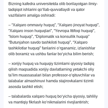
Bizning kafedra universitetda olib borilayotgan ilmiy-
tadqiqot ishlarini qo‘llab-quvvatlaydi va qator
vazifalarni amalga oshiradi:
– “Xalqaro ommaviy huquq”, “Xalqaro jinoyat huquqi”,
“Xalqaro inson huquqlari”, “Yevropa Ittifoqi huquqi”,
“Islom huquqi”, “Diplomatik va konsullik huquqi”
“Butunjahon savdo tashkiloti huquqi”, “Xalqaro
tashkilotlar huquqi” fanlarini o‘rganamiz, izlanishlar
olib boramiz va ushbu fanlar bo‘yicha bilim berish;
– xorijiy huquq va huquqiy tizimlarni qiyosiy tadqiq
qilish maqsadida xorijiy davlatlarning yetakchi oliy
ta’lim muassasalari bilan professor-o‘qituvchilar va
talabalar almashinuvi hamda stajirovkalarni tizimli
Ism va familiyangiz
asosda tashkil etish;
– talabalarda xalqaro huquq bo‘yicha qiyosiy, tahliliy
Telefon raqamingiz
va mantiqiy fikrlash ko‘nikmalarini rivojlantirish;