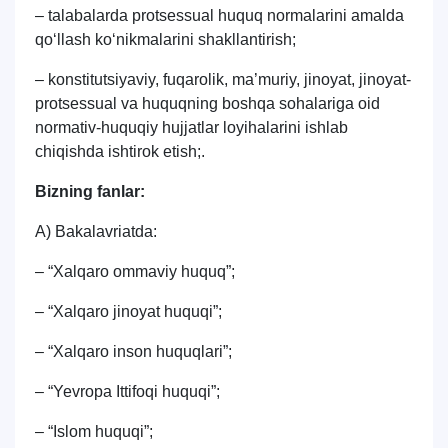
Pochta
– talabalarda protsessual huquq normalarini amalda
qo‘llash ko‘nikmalarini shakllantirish;
yuborish
– konstitutsiyaviy, fuqarolik, ma’muriy, jinoyat, jinoyat-
protsessual va huquqning boshqa sohalariga oid
normativ-huquqiy hujjatlar loyihalarini ishlab
chiqishda ishtirok etish;.
Bizning fanlar:
A) Bakalavriatda:
– “Xalqaro ommaviy huquq”;
– “Xalqaro jinoyat huquqi”;
– “Xalqaro inson huquqlari”;
– “Yevropa Ittifoqi huquqi”;
– “Islom huquqi”;