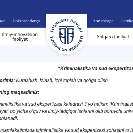
hun
Doktorantlarga
Xodimlarga
Hamkor
Ilmiy-innovatsion
Xalqaro faoliyat
faoliyat
“
Kriminalistika va sud ekspertiza
orimiz:
Kurashish, izlash, izni topish va qo‘lga olish
ning maqsadimiz:
minalistika va sud ekspertizasi kafedrasi 3 yo‘nalish: “Kriminalist
liyat” bo‘yicha o‘quv va ilmiy-tadqiqot ishlarini olib boruvchi uni
oblanadi.
 mamlakatimizda kriminalistika va sud ekspertizasi sohasini to‘l