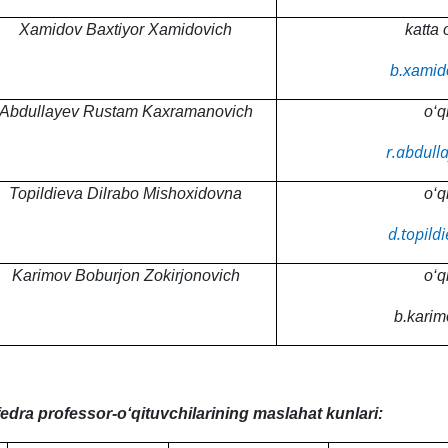
Xamidov Baxtiyor Xamidovich
katta 
b.xamid
Abdulla
y
ev Rustam Kaxramanovich
o‘q
r.abdull
Topildieva Dilrabo Mishoxidovna
o‘q
d.topild
Karimov Boburjon Zokirjonovich
o‘q
b.karim
edra professor-o‘qituvchilarining maslahat kunlari: