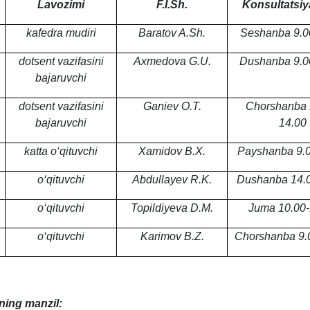
Lavozimi
F.I.Sh.
Konsultatsiy
kafedra mudiri
Baratov A.Sh.
Seshanba 9.0
dotsent vazifasini
Axmedova G.U.
Dushanba 9.0
bajaruvchi
dotsent vazifasini
Ganiev O.T.
Chorshanba 
bajaruvchi
14.00
katta o‘qituvchi
Xamidov B.X.
Payshanba 9.0
o‘qituvchi
Abdulla
y
ev R.K.
Dushanba 14.0
o‘qituvchi
Topildi
y
eva D.M.
Juma 10.00-
o‘qituvchi
Karimov B.Z.
Chorshanba 9.
ning manzil: