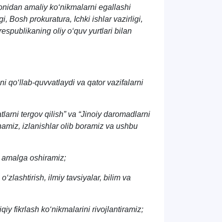
omonidan amaliy ko‘nikmalarni egallashi
, Bosh prokuratura, Ichki ishlar vazirligi,
publikaning oliy o‘quv yurtlari bilan
ni qo‘llab-quvvatlaydi va qator vazifalarni
atlarni tergov qilish” va “Jinoiy daromadlarni
ganamiz, izlanishlar olib boramiz va ushbu
a amalga oshiramiz;
o‘zlashtirish, ilmiy tavsiyalar, bilim va
qiy fikrlash ko‘nikmalarini rivojlantiramiz;