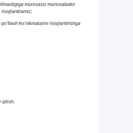
o‘yilmasligiga murosasiz munosabatni
rivojlantiramiz;
qo‘llash ko‘nikmalarini rivojlantirishga
 qilish;