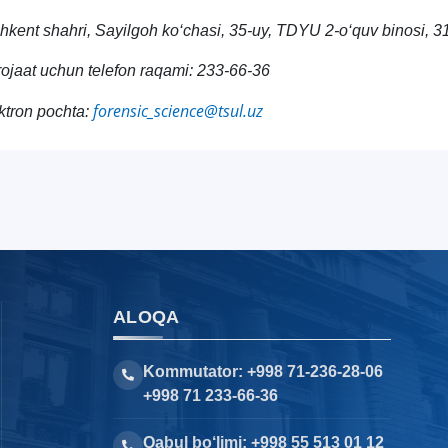
hkent shahri, Sayilgoh ko‘chasi, 35-uy, TDYU 2-o‘quv binosi, 
ojaat uchun telefon raqami: 233-66-36
forensic_science@tsul.uz
ktron pochta:
ALOQA
Kommutator: +998 71-236-28-06
+998 71 233-66-36
Qabul bo‘limi: +998 55 513 01 12