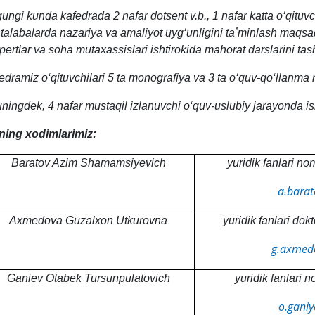
ungi kunda kafedrada 2 nafar dotsent v.b., 1 nafar katta o‘qituvc
 talabalarda nazariya va amaliyot uyg‘unligini taʼminlash maqsad
pertlar va soha mutaxassislari ishtirokida mahorat darslarini tas
edramiz o‘qituvchilari 5 ta monografiya va 3 ta o‘quv-qo‘llanma mu
ningdek, 4 nafar mustaqil izlanuvchi o‘quv-uslubiy jarayonda ish
ning xodimlarimiz:
Baratov Azim Shamamsiyevich
yuridik fanlari no
a.barat
Axmedova Guzalxon Utkurovna
yuridik fanlari dokt
g.axmed
Ganiev Otabek Tursunpulatovich
yuridik fanlari n
o.ganiy