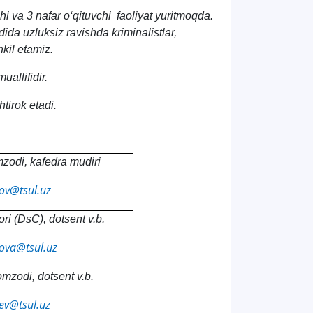
hi va 3 nafar o‘qituvchi faoliyat yuritmoqda.
ida uzluksiz ravishda kriminalistlar,
hkil etamiz.
allifidir.
tirok etadi.
mzodi, kafedra mudiri
ov@tsul.uz
ori (DsC), dotsent v.b.
ova@tsul.uz
omzodi, dotsent v.b.
ev@tsul.uz