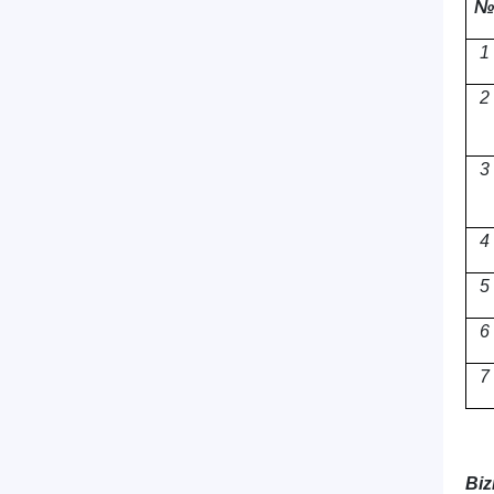
№
1
2
3
4
5
6
7
Biz