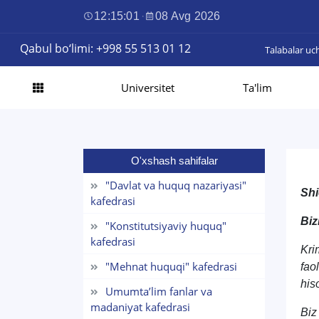
12:15:02
·
08 Avg 2026
Qabul bo‘limi: +998 55 513 01 12
Talabalar uc
Universitet
Ta'lim
O'xshash sahifalar
"Davlat va huquq nazariyasi"
Shi
kafedrasi
Biz
"Konstitutsiyaviy huquq"
kafedrasi
Kri
"Mehnat huquqi" kafedrasi
fao
his
Umumta’lim fanlar va
madaniyat kafedrasi
Biz