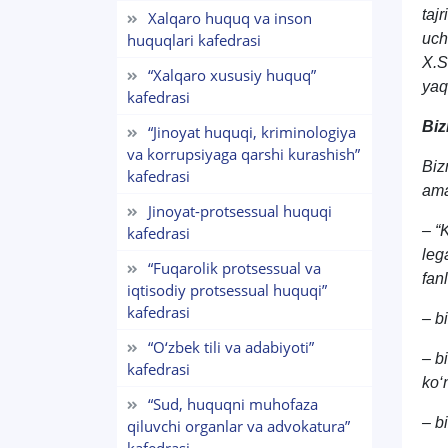
taj
Xalqaro huquq va inson
huquqlari kafedrasi
uch
X.S
“Xalqaro xususiy huquq”
yaq
kafedrasi
Biz
“Jinoyat huquqi, kriminologiya
va korrupsiyaga qarshi kurashish”
Biz
kafedrasi
ama
Jinoyat-protsessual huquqi
– “
kafedrasi
leg
“Fuqarolik protsessual va
fan
iqtisodiy protsessual huquqi”
kafedrasi
– b
“O‘zbek tili va adabiyoti”
– bi
kafedrasi
ko‘
“Sud, huquqni muhofaza
– b
qiluvchi organlar va advokatura”