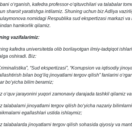
ribani o‘rganish, kafedra professor-o‘qituvchilari va talabalar t
un sharoit yaratishga intilamiz. Shuning uchun biz Adliya vazirligi
ulaymonova nomidagi Respublika sud ekspertizasi markazi va res
indan hamkorlik qilamiz.
ning vazifalarimiz:
ning kafedra universitetda olib borilayotgan ilmiy-tadqiqot ishlari
lga oshiradi. Biz:
Kriminalistika”, “Sud ekspertizasi”, “Korrupsion va iqtisodiy jinoy
allashtirish bilan bog‘liq jinoyatlarni tergov qilish” fanlarini o‘r
lar bo‘yicha bilim beramiz;
iz o‘quv jarayonini yuqori zamonaviy darajada tashkil qilamiz v
z talabalarni jinoyatlarni tergov qilish bo‘yicha nazariy bilimlarni 
nikmalarni egallashlari ustida ishlaymiz;
iz talabalarda jinoyatlarni tergov qilish sohasida qiyosiy va manti