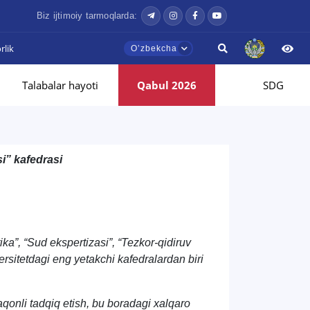
Biz ijtimoiy tarmoqlarda:
lik
Oʼzbekcha
Talabalar hayoti
Qabul 2026
SDG
si
”
kafedrasi
ika”, “Sud ekspertizasi”, “Tezkor-qidiruv
versitetdagi eng yetakchi kafedralardan biri
aqonli tadqiq etish, bu boradagi xalqaro