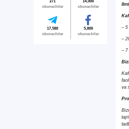
271
14,000
Ilm
obunachilar
obunachilar
Kaf
– 5
17,580
5,800
obunachilar
obunachilar
– 2
– 7
Biz
Kaf
fao
va 
Pro
Biz
taj
tad