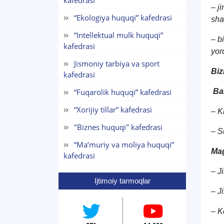
kafedrasi
– j
“Ekologiya huquqi” kafedrasi
sha
“Intellektual mulk huquqi”
– b
kafedrasi
yor
Jismoniy tarbiya va sport
Biz
kafedrasi
“Fuqarolik huquqi” kafedrasi
Bak
“Xorijiy tillar” kafedrasi
– K
"Biznes huquqi" kafedrasi
– S
“Maʼmuriy va moliya huquqi”
Mag
kafedrasi
– J
Ijtimoiy tarmoqlar
– J
– K