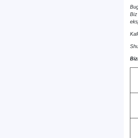
Bug
Biz
eks
Kaf
Shu
Biz