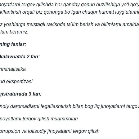
inoyatlarni tergov qilishda har qanday qonun buzilishiga yo‘l q
kllantirish orqali biz qonunga bo‘lgan chuqur hurmat tuyg‘ularini 
iz yoshlarga mustaqil ravishda taʼlim berish va bilimlarni amalda 
dam beramiz.
ning fanlar:
alavriatda 2 fan:
riminalistika
ud ekspertizasi
istraturada 3 fan:
inoiy daromadlarni legallashtirish bilan bog‘liq jinoyatlarni tergov
inoyatlarni tergov qilish muammolari
orrupsion va iqtisodiy jinoyatlarni tergov qilish