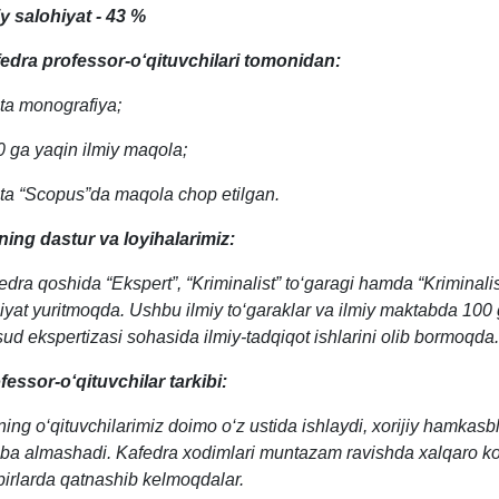
iy salohiyat - 43 %
edra professor-o‘qituvchilari tomonidan:
 ta monografiya;
0 ga yaqin ilmiy maqola;
 ta “Scopus”da maqola chop etilgan.
ning dastur va loyihalarimiz:
edra qoshida “Ekspert”, “Kriminalist” to‘garagi hamda “Kriminali
liyat yuritmoqda. Ushbu ilmiy to‘garaklar va ilmiy maktabda 100 g
sud ekspertizasi sohasida ilmiy-tadqiqot ishlarini olib bormoqda.
fessor-o‘qituvchilar tarkibi:
ning o‘qituvchilarimiz doimo o‘z ustida ishlaydi, xorijiy hamkasbl
riba almashadi. Kafedra xodimlari muntazam ravishda xalqaro ko
birlarda qatnashib kelmoqdalar.