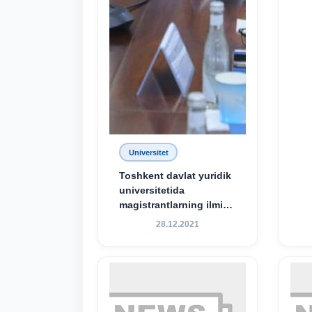
Universitet
Toshkent davlat yuridik
universitetida
magistrantlarning ilmiy-
amaliy konferensiyasi
28.12.2021
o‘tkazildi