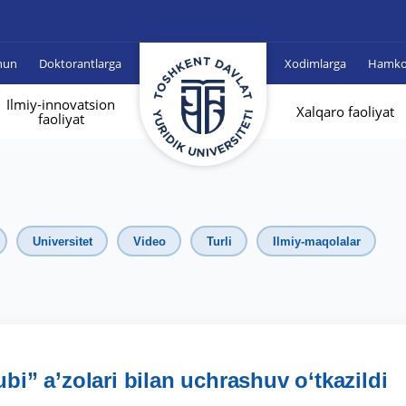
hun
Doktorantlarga
Xodimlarga
Hamkor
Ilmiy-innovatsion
Xalqaro faoliyat
faoliyat
Universitet
Video
Turli
Ilmiy-maqolalar
ubi” a’zolari bilan uchrashuv o‘tkazildi