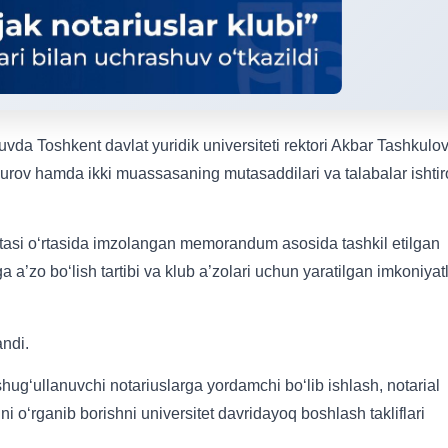
vda Toshkent davlat yuridik universiteti rektori Akbar Tashkulov
hurov hamda ikki muassasaning mutasaddilari va talabalar ishtir
tasi o‘rtasida imzolangan memorandum asosida tashkil etilgan
ga a’zo bo‘lish tartibi va klub a’zolari uchun yaratilgan imkoniyat
andi.
hug‘ullanuvchi notariuslarga yordamchi bo‘lib ishlash, notarial
i o‘rganib borishni universitet davridayoq boshlash takliflari