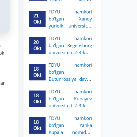
uchun akademik
universiteti 2-3-
mobillik dasturini
TDYU hamkori
kurs talabalari
e’lon qildi
21
bo‘lgan Xanoy
uchun akademik
Okt
yuridik universiteti
mobillik dasturini
2-3-bosqich
e’lon qiladi
TDYU hamkori
talabalari uchun
20
,
bo‘lgan Regensburg
akademik mobillik
Okt
universiteti 2-3-kurs
ok
dasturini e’lon qildi
talabalari uchun
TDYU hamkori
akademik mobillik
18
bo‘lgan
dasturini e’lon qildi
Okt
Butunrossiya davlat
lar
adliya universiteti 2-
TDYU hamkori
3-kurs talabalari
18
bo‘lgan Kunayev
uchun akademik
Okt
universiteti 2-3-kurs
mobillik dasturini
talabalari uchun
e’lon qildi
TDYU hamkori
akademik mobillik
18
bo‘lgan Yanka
dasturini e’lon qiladi
Okt
Kupala nomidagi