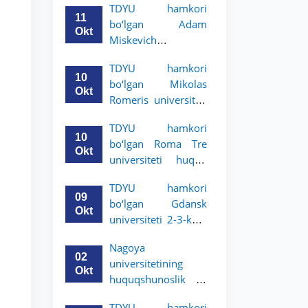
TDYU hamkori
uchun akademik
11
bo‘lgan Adam
mobillik dasturini
Okt
Miskevich
e’lon qildi
universiteti 2-3-
TDYU hamkori
bosqich talabalari
10
bo‘lgan Mikolas
uchun akademik
Okt
Romeris universiteti
mobillik dasturini
2-3-kurs talabalari
e’lon qildi
TDYU hamkori
uchun akademik
10
bo‘lgan Roma Tre
mobillik dasturini
Okt
universiteti huquq
e’lon qildi
maktabi 2-3-kurs
TDYU hamkori
talabalari uchun
09
bo‘lgan Gdansk
akademik mobillik
Okt
universiteti 2-3-kurs
dasturini e’lon qildi
talabalari uchun
Nagoya
akademik mobillik
02
universitetining
dasturini e’lon qildi
Okt
huquqshunoslik va
siyosiy fanlar
TDYU hamkori