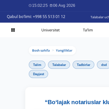
15:02:27
·
06 Avg 2026
Qabul bo‘limi: +998 55 513 01 12
Talabalar uc
Universitet
Ta'lim
Bosh sahifa
Yangiliklar
>
Talim
Talabalar
Tadbirlar
dsd
Dayjest
“Bo‘lajak notariuslar kl