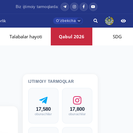
Biz ijtimoiy tarmoqlarda:
lik
Oʼzbekcha
Talabalar hayoti
Qabul 2026
SDG
IJTIMOIY TARMOQLAR
17,580
17,800
obunachilar
obunachilar