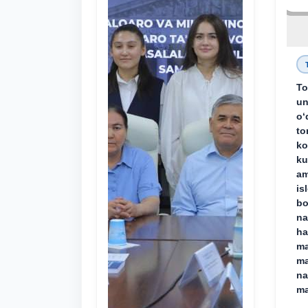
To
un
o‘
to
ko
ku
am
is
bo
na
ha
ma
ma
na
ma