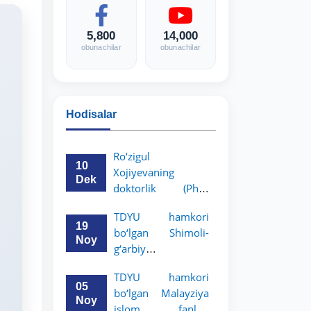
5,800
14,000
obunachilar
obunachilar
Hodisalar
Ro‘zigul
10
Xojiyevaning
Dek
doktorlik (PhD)
dissertatsiyasi
TDYU hamkori
himoyasi bo‘lib
19
bo‘lgan Shimoli-
o‘tadi
Noy
g‘arbiy
siyosatshunoslik va
TDYU hamkori
huquq universiteti
05
bo‘lgan Malayziya
2-3-kurs talabalari
Noy
islom fanlari