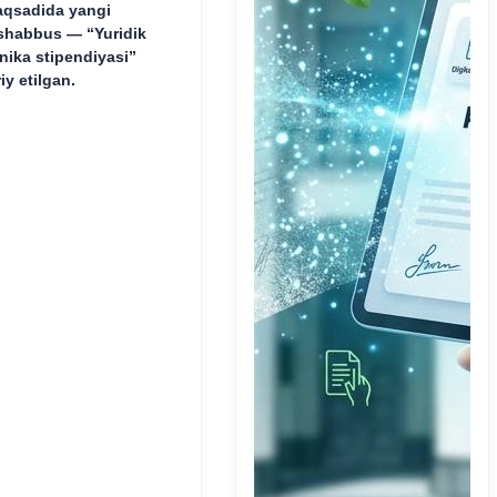
qsadida yangi
shabbus — “Yuridik
inika stipendiyasi”
riy etilgan.