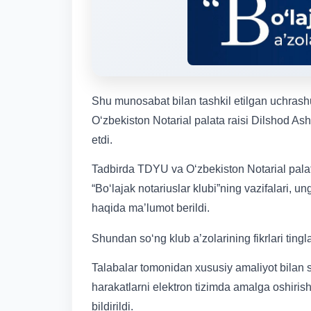
Shu munosabat bilan tashkil etilgan uchrashu
O‘zbekiston Notarial palata raisi Dilshod As
etdi.
Tadbirda TDYU va O‘zbekiston Notarial pala
“Bo‘lajak notariuslar klubi”ning vazifalari, un
haqida ma’lumot berildi.
Shundan so‘ng klub a’zolarining fikrlari tingl
Talabalar tomonidan xususiy amaliyot bilan s
harakatlarni elektron tizimda amalga oshirishn
bildirildi.