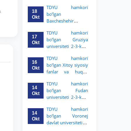
Grodno davlat
TDYU hamkori
universiteti 2-3-
a
18
bo‘lgan
bosqich talabalari
Okt
Baxcheshehir
uchun akademik
universiteti 2-3-
mobillik dasturini
TDYU hamkori
bosqich talabalari
e’lon qildi
17
bo‘lgan Gruziya
uchun akademik
Okt
universiteti 2-3-kurs
mobillik dasturini
talabalari uchun
e’lon qildi
TDYU hamkori
akademik mobillik
16
bo‘lgan Xitoy siyosiy
dasturini e’lon qildi
Okt
fanlar va huquq
universiteti 2-3-kurs
TDYU hamkori
talabalari uchun
14
bo‘lgan Fudan
akademik mobillik
Okt
universiteti 2-3-kurs
dasturini e’lon qildi
talabalari uchun
TDYU hamkori
akademik mobillik
14
bo‘lgan Voronej
dasturini e’lon qildi
Okt
davlat universiteti 2-
3-bosqich talabalari