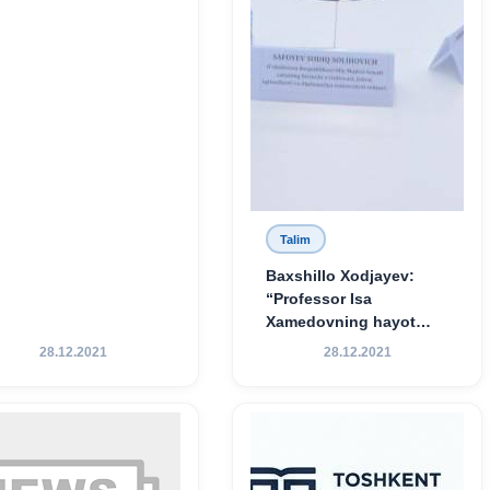
Talim
Baxshillo Xodjayev:
“Professor Isa
Xamedovning hayot
yo‘li — ilm-fanga,
28.12.2021
28.12.2021
vatanga va yosh avlod
tarbiyasiga sodiqlikning
oliy namunasidir”.