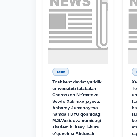
Talim
Toshkent davlat yuridik
Xa
universiteti talabalari
To
Charosxon Ne’matova,
un
Sevdo Xakimxo‘jayeva,
fa
Anbaroy Jumaboyeva
ha
hamda TDYU qoshidagi
fa
M.S.Vosiqova nomidagi
ko
akademik litsey 1-kurs
et
o‘quvchisi Abduvali
ra