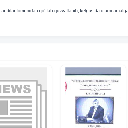
asaddilar tomonidan qo‘llab-quvvatlanib, kelgusida ularni amalg