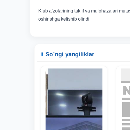
Klub a’zolarining taklif va mulohazalari mut
oshirishga kelishib olindi.
So`ngi yangiliklar