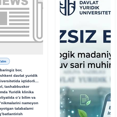
Talim
baringiz bor,
shkent davlat yuridik
iversitetida iqtidorli,
ol, tashabbuskor
mda Yuridik klinika
oliyatida o‘z bilim va
‘nikmalarini namoyon
ayotgan talabalarni
g‘batlantirish