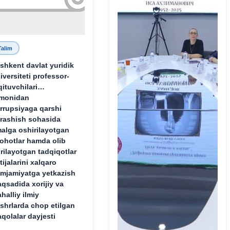
Talim
shkent davlat yuridik
iversiteti professor-
qituvchilari
monidan
rrupsiyaga qarshi
rashish sohasida
alga oshirilayotgan
lohotlar hamda olib
rilayotgan tadqiqotlar
tijalarini xalqaro
mjamiyatga yetkazish
qsadida xorijiy va
halliy ilmiy
shrlarda chop etilgan
qolalar dayjesti