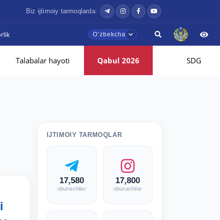
Biz ijtimoiy tarmoqlarda:
lik
Oʼzbekcha
Talabalar hayoti
Qabul 2026
SDG
IJTIMOIY TARMOQLAR
17,580
17,800
obunachilar
obunachilar
i