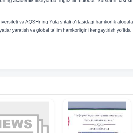
 akademik litseylarda “Ingliz tili muloqoti” kurslarini tashkil
versiteti va AQSHning Yuta shtati o‘rtasidagi hamkorlik aloqala
lar yaratish va global ta’lim hamkorligini kengaytirish yo‘lida