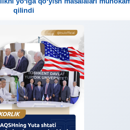
likni yo‘lga qo‘yish masalalari muhoka
qilindi