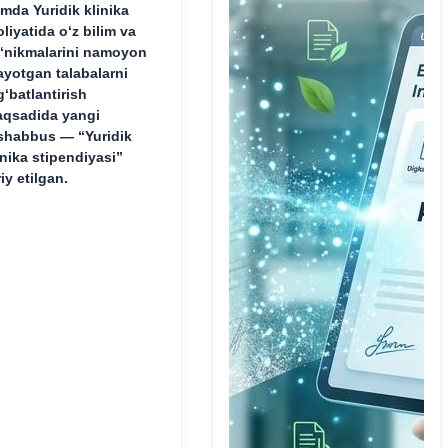
mda Yuridik klinika
oliyatida o‘z bilim va
‘nikmalarini namoyon
ayotgan talabalarni
g‘batlantirish
qsadida yangi
shabbus — “Yuridik
inika stipendiyasi”
riy etilgan.