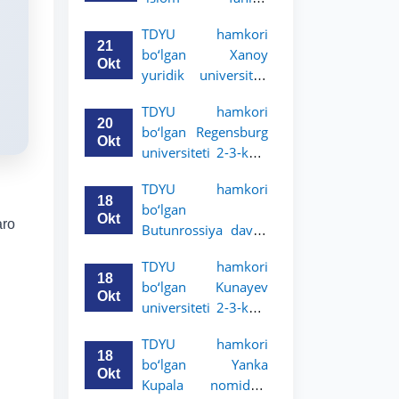
uchun akademik
universiteti 2-3-
mobillik dasturini
TDYU hamkori
kurs talabalari
e’lon qildi
21
bo‘lgan Xanoy
uchun akademik
Okt
yuridik universiteti
mobillik dasturini
2-3-bosqich
e’lon qiladi
TDYU hamkori
talabalari uchun
20
bo‘lgan Regensburg
akademik mobillik
Okt
universiteti 2-3-kurs
dasturini e’lon qildi
talabalari uchun
TDYU hamkori
akademik mobillik
18
bo‘lgan
dasturini e’lon qildi
Okt
aro
Butunrossiya davlat
adliya universiteti 2-
TDYU hamkori
3-kurs talabalari
18
bo‘lgan Kunayev
uchun akademik
Okt
universiteti 2-3-kurs
mobillik dasturini
talabalari uchun
e’lon qildi
TDYU hamkori
akademik mobillik
18
bo‘lgan Yanka
dasturini e’lon qiladi
Okt
Kupala nomidagi