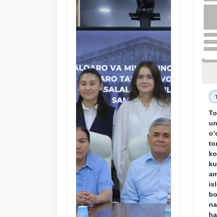
To
un
o‘
to
ko
ku
am
is
bo
na
ha