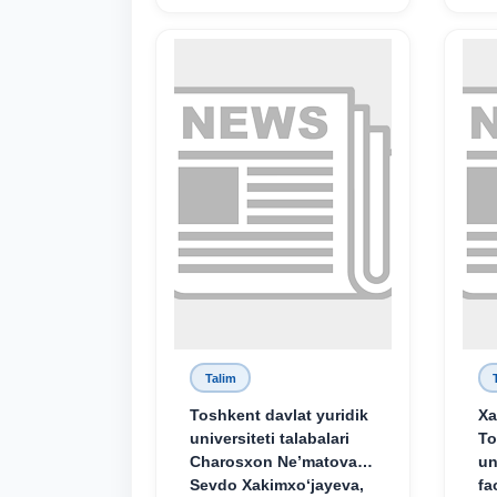
Talim
Toshkent davlat yuridik
Xa
universiteti talabalari
To
Charosxon Ne’matova,
un
Sevdo Xakimxo‘jayeva,
fa