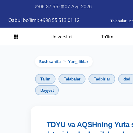
06:37:56
·
07 Avg 2026
Qabul bo‘limi: +998 55 513 01 12
Talabalar uc
Universitet
Ta'lim
Bosh sahifa
Yangiliklar
>
Talim
Talabalar
Tadbirlar
dsd
Dayjest
TDYU va AQSHning Yuta sh