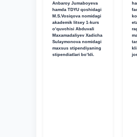
Anbaroy Jumaboyeva
ha
hamda TDYU qoshidagi
fa
M.S.Vosiqova nomidagi
ko
akademik litsey 1-kurs
et
o‘quvchisi Abduvali
ra
Maxamadaliyev Xadicha
ma
Sulaymonova nomidagi
ta
maxsus stipendiyaning
kl
stipendiatlari bo‘ldi.
jo