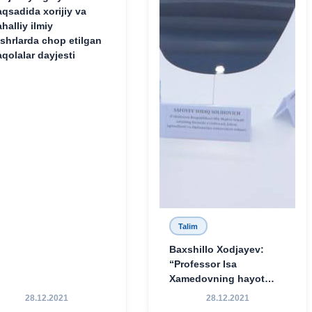
qsadida xorijiy va
halliy ilmiy
shrlarda chop etilgan
qolalar dayjesti
Talim
Baxshillo Xodjayev:
“Professor Isa
Xamedovning hayot
yo‘li — ilm-fanga,
28.12.2021
28.12.2021
vatanga va yosh avlod