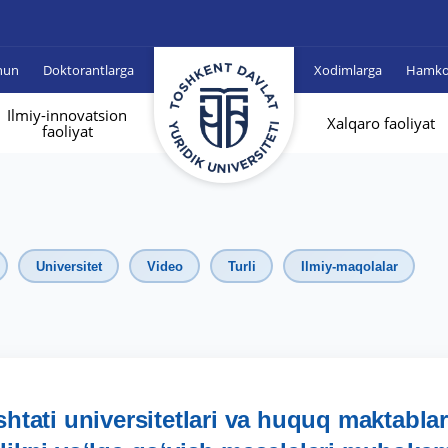
hun
Doktorantlarga
Xodimlarga
Hamkor
Ilmiy-innovatsion
Xalqaro faoliyat
faoliyat
Universitet
Video
Turli
Ilmiy-maqolalar
tati universitetlari va huquq maktablar