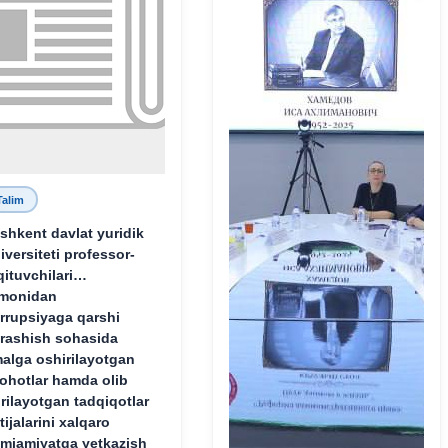
Talim
shkent davlat yuridik
iversiteti professor-
qituvchilari
monidan
rrupsiyaga qarshi
rashish sohasida
alga oshirilayotgan
lohotlar hamda olib
rilayotgan tadqiqotlar
tijalarini xalqaro
mjamiyatga yetkazish