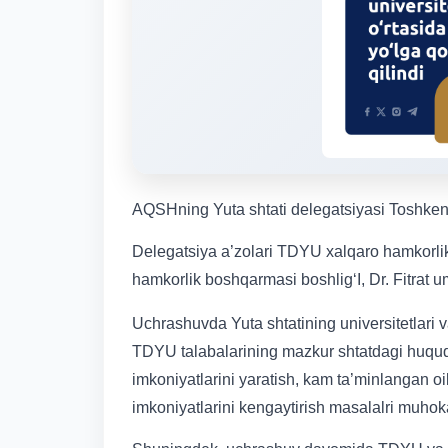
AQSHning Yuta shtati delegatsiyasi Toshkent d
Delegatsiya a’zolari TDYU xalqaro hamkorlik 
hamkorlik boshqarmasi boshlig‘I, Dr. Fitrat u
Uchrashuvda Yuta shtatining universitetlari 
TDYU talabalarining mazkur shtatdagi huquq 
imkoniyatlarini yaratish, kam ta’minlangan o
imkoniyatlarini kengaytirish masalalri muhok