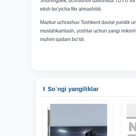
Shuningdek, uchrashuv davomida TDYU va uning
etish bo‘yicha fikr almashildi.
Mazkur uchrashuv Toshkent davlat yuridik uni
mustahkamlash, yoshlar uchun yangi imkoniyat
muhim qadam bo‘ldi.
So`ngi yangiliklar