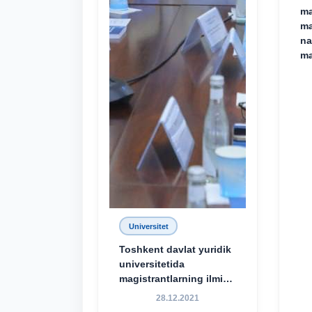
ma
ma
na
ma
Universitet
Toshkent davlat yuridik
universitetida
magistrantlarning ilmiy-
amaliy konferensiyasi
28.12.2021
o‘tkazildi