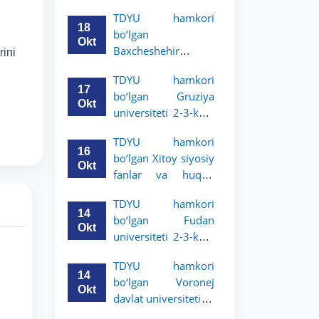
Grodno davlat
TDYU hamkori
universiteti 2-3-
18
bo‘lgan
bosqich talabalari
Okt
Baxcheshehir
rini
uchun akademik
universiteti 2-3-
mobillik dasturini
TDYU hamkori
bosqich talabalari
e’lon qildi
17
bo‘lgan Gruziya
uchun akademik
Okt
universiteti 2-3-kurs
mobillik dasturini
talabalari uchun
e’lon qildi
TDYU hamkori
akademik mobillik
16
bo‘lgan Xitoy siyosiy
dasturini e’lon qildi
Okt
fanlar va huquq
universiteti 2-3-kurs
TDYU hamkori
talabalari uchun
14
bo‘lgan Fudan
akademik mobillik
Okt
universiteti 2-3-kurs
dasturini e’lon qildi
talabalari uchun
TDYU hamkori
akademik mobillik
14
bo‘lgan Voronej
dasturini e’lon qildi
Okt
davlat universiteti 2-
3-bosqich talabalari