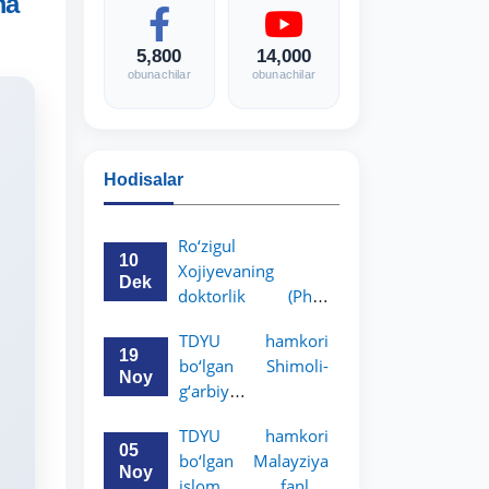
ma
5,800
14,000
obunachilar
obunachilar
Hodisalar
Ro‘zigul
10
Xojiyevaning
Dek
doktorlik (PhD)
dissertatsiyasi
TDYU hamkori
himoyasi bo‘lib
19
bo‘lgan Shimoli-
o‘tadi
Noy
g‘arbiy
siyosatshunoslik va
TDYU hamkori
huquq universiteti
05
bo‘lgan Malayziya
2-3-kurs talabalari
Noy
islom fanlari