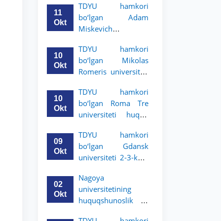
TDYU hamkori
uchun akademik
11
bo‘lgan Adam
mobillik dasturini
Okt
Miskevich
e’lon qildi
universiteti 2-3-
TDYU hamkori
bosqich talabalari
10
bo‘lgan Mikolas
uchun akademik
Okt
Romeris universiteti
mobillik dasturini
2-3-kurs talabalari
e’lon qildi
TDYU hamkori
uchun akademik
10
bo‘lgan Roma Tre
mobillik dasturini
Okt
universiteti huquq
e’lon qildi
maktabi 2-3-kurs
TDYU hamkori
talabalari uchun
09
bo‘lgan Gdansk
akademik mobillik
Okt
universiteti 2-3-kurs
dasturini e’lon qildi
talabalari uchun
Nagoya
akademik mobillik
02
universitetining
dasturini e’lon qildi
Okt
huquqshunoslik va
siyosiy fanlar
TDYU hamkori