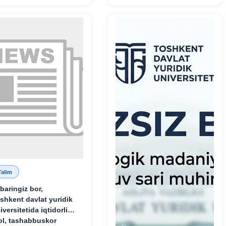
tarbiyasiga sodiqlikning
oliy namunasidir”.
Talim
baringiz bor,
shkent davlat yuridik
iversitetida iqtidorli,
ol, tashabbuskor