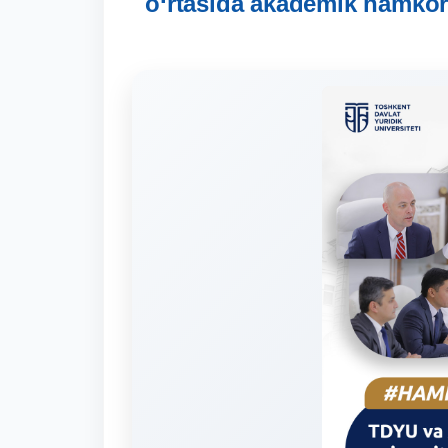
o‘rtasida akademik hamkor