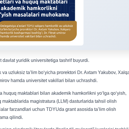
avlat yuridik universitetiga tashrif buyurdi.
va uzluksiz ta’lim bo‘yicha prorektori Dr. Axtam Yakubov, Xalq
mirov hamda universitet vakillari bilan uchrashdi.
va huquq maktablari bilan akademik hamkorlikni yo‘lga qo‘yish,
maktablarida magistratura (LLM) dasturlarida tahsil olish
ilalar farzandlari uchun TDYUda grant asosida ta’lim olish
ama qilindi.