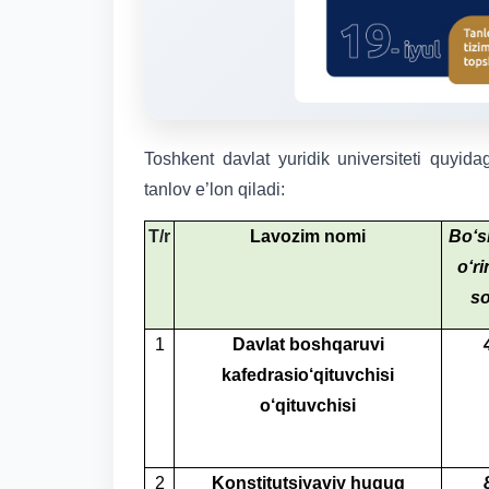
Toshkent davlat yuridik universiteti quyida
tanlov e’lon qiladi:
T/r
Lavozim nomi
Bo‘s
o‘ri
so
1
Davlat boshqaruvi
kafedrasio‘qituvchisi
o‘qituvchisi
2
Konstitutsiyaviy huquq