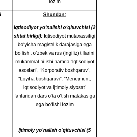
lozim
8
Shundan:
Iqtisodiyot yo‘nalishi o‘qituvchisi (2
shtat birligi):
Iqtisodiyot mutaxassiligi
bo‘yicha magistrlik darajasiga ega
bo‘lishi, o’zbek va rus (ingiliz) tillarini
mukammal bilishi hamda “Iqtisodiyot
asoslari”, “Korporativ boshqaruv”,
“Loyiha boshqaruvi”, “Menejment,
iqtisoqiyot va ijtimoiy siyosat”
fanlaridan dars o‘ta o‘tish malakasiga
ega bo‘lishi lozim
Ijtimoiy yo‘nalish o‘qituvchisi
(5