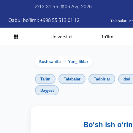
13:31:56
·
06 Avg 2026
Qabul bo‘limi: +998 55 513 01 12
Talabalar uc
Universitet
Ta'lim
Bosh sahifa
Yangiliklar
>
Talim
Talabalar
Tadbirlar
dsd
Dayjest
Bo‘sh ish o‘rin