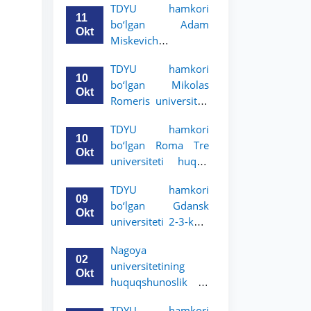
TDYU hamkori
uchun akademik
11
bo‘lgan Adam
mobillik dasturini
Okt
Miskevich
e’lon qildi
universiteti 2-3-
TDYU hamkori
bosqich talabalari
10
bo‘lgan Mikolas
uchun akademik
Okt
Romeris universiteti
mobillik dasturini
2-3-kurs talabalari
e’lon qildi
TDYU hamkori
uchun akademik
10
bo‘lgan Roma Tre
mobillik dasturini
Okt
universiteti huquq
e’lon qildi
maktabi 2-3-kurs
TDYU hamkori
talabalari uchun
09
bo‘lgan Gdansk
akademik mobillik
Okt
universiteti 2-3-kurs
dasturini e’lon qildi
talabalari uchun
Nagoya
akademik mobillik
02
universitetining
dasturini e’lon qildi
Okt
huquqshunoslik va
siyosiy fanlar
TDYU hamkori