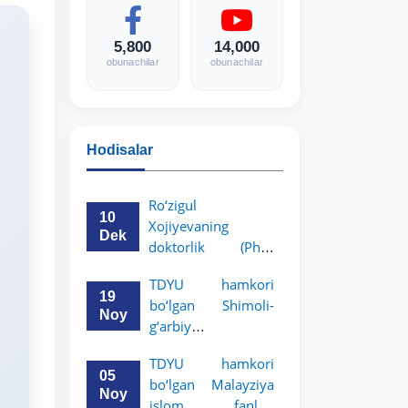
5,800
14,000
obunachilar
obunachilar
Hodisalar
Ro‘zigul
10
Xojiyevaning
Dek
doktorlik (PhD)
dissertatsiyasi
TDYU hamkori
himoyasi bo‘lib
19
bo‘lgan Shimoli-
o‘tadi
Noy
g‘arbiy
siyosatshunoslik va
TDYU hamkori
huquq universiteti
05
bo‘lgan Malayziya
2-3-kurs talabalari
Noy
islom fanlari