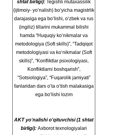
shtat birligi):
Tegishli mutaxassilik
(ijtimoiy- yo‘nalish) bo‘yicha magistrlik
darajasiga ega bo‘lishi, o‘zbek va rus
(ingiliz) tillarini mukammal bilishi
hamda “Huquqiy ko‘nikmalar va
metodologiya (Soft skills)”, “Tadqiqot
metodologiyasi va ko‘nikmalar (Soft
skills)”, “Konfliktlar psixologiyasi,
Konfliktlarni boshqarish”,
“Sotsiologiya”, “Fuqarolik jamiyati”
fanlaridan dars o‘ta o‘tish malakasiga
ega bo‘lishi lozim
AKT yo‘nalishi o‘qituvchisi (1 shtat
birligi):
Axborot texnologiyalari