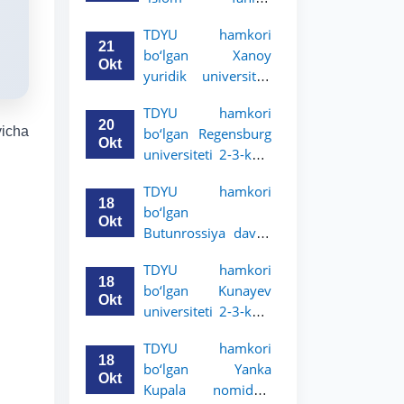
uchun akademik
universiteti 2-3-
mobillik dasturini
TDYU hamkori
kurs talabalari
e’lon qildi
21
bo‘lgan Xanoy
uchun akademik
Okt
yuridik universiteti
mobillik dasturini
2-3-bosqich
e’lon qiladi
TDYU hamkori
talabalari uchun
20
yicha
bo‘lgan Regensburg
akademik mobillik
Okt
universiteti 2-3-kurs
dasturini e’lon qildi
talabalari uchun
TDYU hamkori
akademik mobillik
18
bo‘lgan
dasturini e’lon qildi
Okt
Butunrossiya davlat
adliya universiteti 2-
TDYU hamkori
3-kurs talabalari
18
bo‘lgan Kunayev
uchun akademik
Okt
universiteti 2-3-kurs
mobillik dasturini
talabalari uchun
e’lon qildi
TDYU hamkori
akademik mobillik
18
bo‘lgan Yanka
dasturini e’lon qiladi
Okt
Kupala nomidagi