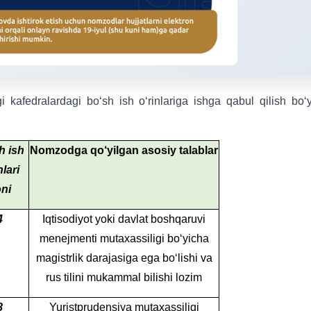
gi kafedralardagi bo‘sh ish o‘rinlariga ishga qabul qilish bo‘
h ish
Nomzodga qo‘yilgan asosiy talablar
nlari
ni
4
Iqtisodiyot yoki davlat boshqaruvi
menejmenti mutaxassiligi bo‘yicha
magistrlik darajasiga ega bo‘lishi va
rus tilini mukammal bilishi lozim
8
Yuristprudensiya mutaxassiligi