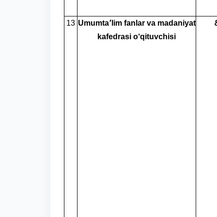
13
Umumta՚lim fanlar va madaniyat
kafedrasi o‘qituvchisi