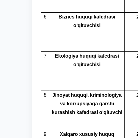
6
Biznes huquqi kafedrasi
o‘qituvchisi
7
Ekologiya huquqi kafedrasi
o‘qituvchisi
8
Jinoyat huquqi, kriminologiya
va korrupsiyaga qarshi
kurashish kafedrasi o‘qituvchi
9
Xalqaro xususiy huquq