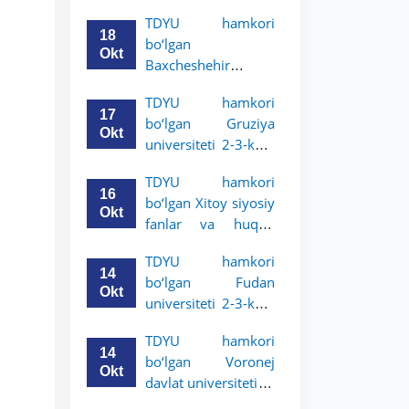
Grodno davlat
TDYU hamkori
universiteti 2-3-
18
bo‘lgan
bosqich talabalari
Okt
Baxcheshehir
uchun akademik
universiteti 2-3-
mobillik dasturini
TDYU hamkori
bosqich talabalari
e’lon qildi
17
bo‘lgan Gruziya
uchun akademik
Okt
universiteti 2-3-kurs
mobillik dasturini
talabalari uchun
e’lon qildi
TDYU hamkori
akademik mobillik
16
bo‘lgan Xitoy siyosiy
dasturini e’lon qildi
Okt
fanlar va huquq
universiteti 2-3-kurs
TDYU hamkori
talabalari uchun
14
bo‘lgan Fudan
akademik mobillik
Okt
universiteti 2-3-kurs
dasturini e’lon qildi
talabalari uchun
TDYU hamkori
akademik mobillik
14
bo‘lgan Voronej
dasturini e’lon qildi
Okt
davlat universiteti 2-
3-bosqich talabalari