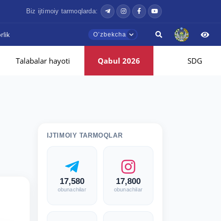
Biz ijtimoiy tarmoqlarda:
lik
Oʼzbekcha
Talabalar hayoti
Qabul 2026
SDG
IJTIMOIY TARMOQLAR
17,580
17,800
obunachilar
obunachilar