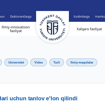
hun
Doktorantlarga
Xodimlarga
Hamkor
Ilmiy-innovatsion
Xalqaro faoliyat
faoliyat
Universitet
Video
Turli
Ilmiy-maqolalar
lari uchun tanlov e’lon qilindi