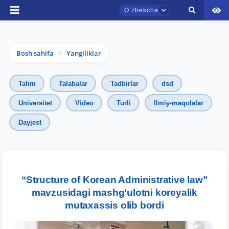
Oʼzbekcha
Bosh sahifa
Yangiliklar
>
Talim
Talabalar
Tadbirlar
dsd
Universitet
Video
Turli
Ilmiy-maqolalar
Dayjest
TDYU qabul murojaatlari chati
Onlayn
Assalomu alaykum! TDYU qabul murojaatlari
chatiga xush kelibsiz.
“Structure of Korean Administrative law”
mavzusidagi mashg‘ulotni koreyalik
Qabul bo'yicha murojaatlaringizni ushbu
mutaxassis olib bordi
chatda qoldiring.