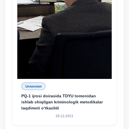
Universitet
PQ-1 ijrosi doirasida TDYU tomonidan
ishlab chiqilgan kriminologik metodikalar
taqdimoti o‘tkazildi
28.12.2021