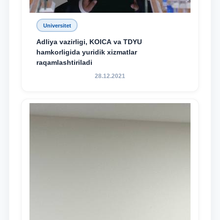
Universitet
Adliya vazirligi, KOICA va TDYU
hamkorligida yuridik xizmatlar
raqamlashtiriladi
28.12.2021