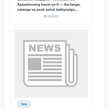
Xamedovning hayot yo‘li — ilm-fanga,
vatanga va yosh avlod tarbiyasiga
sodiqlikning oliy namunasidir”.
28.12.2021
Talim