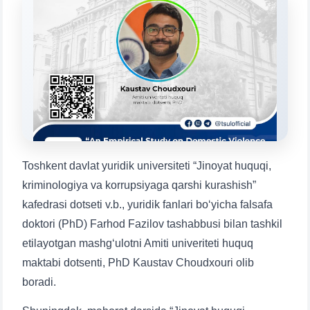
Mavzuni tanlang — keyin shu mavzudagi aniq
savollar chiqadi:
1. Hujjatlar (bakalavr) (5)
2. Hujjatlar (magistr) (4)
3. Suhbat (bakalavr) (8)
4. Suhbat (magistr) (5)
5. To'lov-kontrakt (2)
6. Elektron ariza (16)
7. Call-center (4)
8. Bakalavriat kvotasi (3)
9. Magistratura kvotasi (4)
✉️ Adminga yozish
Toshkent davlat yuridik universiteti “Jinoyat huquqi,
kriminologiya va korrupsiyaga qarshi kurashish”
kafedrasi dotseti v.b., yuridik fanlari bo‘yicha falsafa
doktori (PhD) Farhod Fazilov tashabbusi bilan tashkil
etilayotgan mashg‘ulotni Amiti univeriteti huquq
maktabi dotsenti, PhD Kaustav Choudxouri olib
boradi.