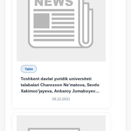
Talim
Toshkent davlat yuridik universiteti
talabalari Charosxon Ne’matova, Sevdo
Xakimxo‘jayeva, Anbaroy Jumaboyeva
hamda TDYU qoshidagi M.S.Vosiqova
28.12.2021
nomidagi akademik litsey 1-kurs
o‘quvchisi Abduvali Maxamadaliyev
Xadicha Sulaymonova nomidagi
maxsus stipendiyaning stipendiatlari
bo‘ldi.