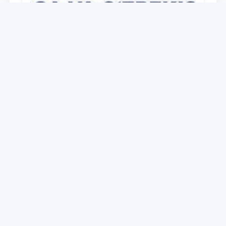
Universitet
O‘zbekiston Respublikasi Prezidenti
Shavkat Mirziyoyevning Oliy Majlis va
O‘zbekiston xalqiga Murojaatnomasida
belgilangan vazifalar mazmun-mohiyatini
28.12.2021