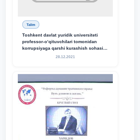
Talim
Toshkent davlat yuridik universiteti
professor-o‘qituvchilari tomonidan
korrupsiyaga qarshi kurashish sohasida
amalga oshirilayotgan islohotlar hamda
28.12.2021
olib borilayotgan tadqiqotlar natijalarini
xalqaro hamjamiyatga yetkazish
maqsadida xorijiy va mahalliy ilmiy
nashrlarda chop etilgan maqolalar
dayjesti