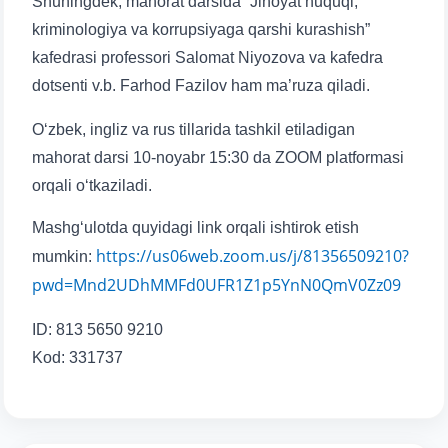
Shuningdek, mahorat darsida “Jinoyat huquqi,
kriminologiya va korrupsiyaga qarshi kurashish”
kafedrasi professori Salomat Niyozova va kafedra
dotsenti v.b. Farhod Fazilov ham ma’ruza qiladi.
O‘zbek, ingliz va rus tillarida tashkil etiladigan
mahorat darsi 10-noyabr 15:30 da ZOOM platformasi
orqali o‘tkaziladi.
Mashg‘ulotda quyidagi link orqali ishtirok etish
https://us06web.zoom.us/j/81356509210?
mumkin:
pwd=Mnd2UDhMMFd0UFR1Z1p5YnN0QmV0Zz09
ID: 813 5650 9210
Kod: 331737