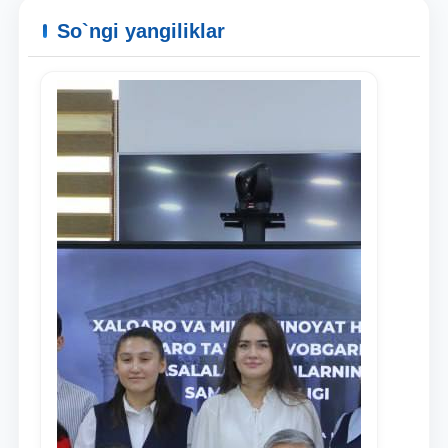
So`ngi yangiliklar
Ism va familiyangiz
Telefon raqamingiz
Pochta
yuborish