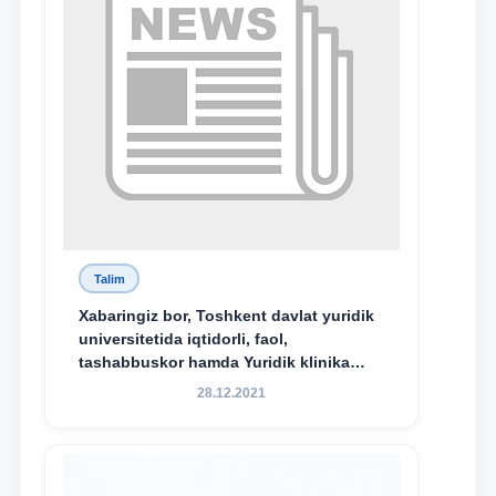
Talim
Xabaringiz bor, Toshkent davlat yuridik
universitetida iqtidorli, faol,
tashabbuskor hamda Yuridik klinika
faoliyatida o‘z bilim va ko‘nikmalarini
28.12.2021
namoyon etayotgan talabalarni
rag‘batlantirish maqsadida yangi
tashabbus — “Yuridik klinika
stipendiyasi” joriy etilgan.