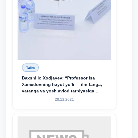
Talim
Baxshillo Xodjayev: “Professor Isa
Xamedovning hayot yo‘li — ilm-fanga,
vatanga va yosh avlod tarbiyasiga
sodiqlikning oliy namunasidir”.
28.12.2021