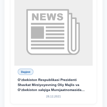
Dayjest
O‘zbekiston Respublikasi Prezidenti
Shavkat Mirziyoyevning Oliy Majlis va
O‘zbekiston xalqiga Murojaatnomasida
belgilangan vazifalar mazmun-mohiyatini
28.12.2021
keng jamoatchilikka yetkazish bo‘yicha
media-reja ijrosi yuzasidan qilingan ishlar