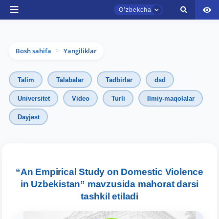
Oʼzbekcha
Bosh sahifa
Yangiliklar
>
Talim
Talabalar
Tadbirlar
dsd
Universitet
Video
Turli
Ilmiy-maqolalar
Dayjest
TDYU qabul murojaatlari chati
Onlayn
Assalomu alaykum! TDYU qabul murojaatlari
chatiga xush kelibsiz.
“An Empirical Study on Domestic Violence
in Uzbekistan” mavzusida mahorat darsi
Qabul bo'yicha murojaatlaringizni ushbu
tashkil etiladi
chatda qoldiring.