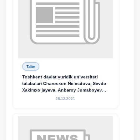
Talim
Toshkent davlat yuridik universiteti
talabalari Charosxon Ne’matova, Sevdo
Xakimxo‘jayeva, Anbaroy Jumaboyeva
hamda TDYU qoshidagi M.S.Vosiqova
28.12.2021
nomidagi akademik litsey 1-kurs
o‘quvchisi Abduvali Maxamadaliyev
Xadicha Sulaymonova nomidagi
maxsus stipendiyaning stipendiatlari
bo‘ldi.