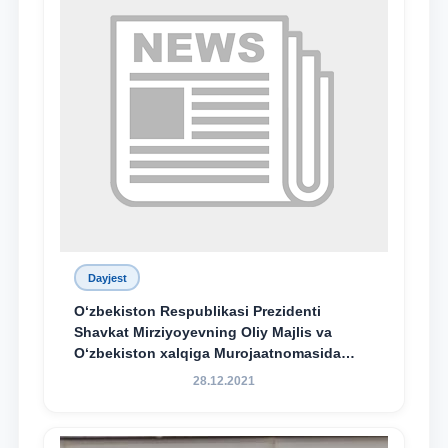
Dayjest
O‘zbekiston Respublikasi Prezidenti
Shavkat Mirziyoyevning Oliy Majlis va
O‘zbekiston xalqiga Murojaatnomasida
belgilangan vazifalar mazmun-mohiyatini
28.12.2021
keng jamoatchilikka yetkazish bo‘yicha
media-reja ijrosi yuzasidan qilingan ishlar
dayjesti