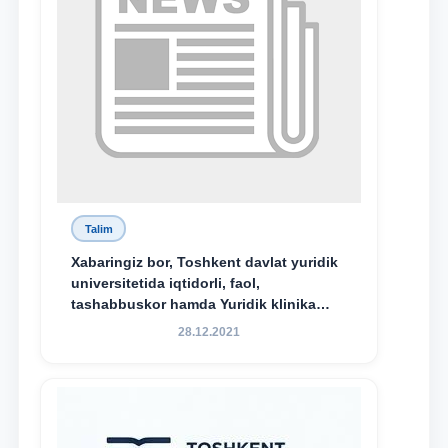
Talim
Xabaringiz bor, Toshkent davlat yuridik
universitetida iqtidorli, faol,
tashabbuskor hamda Yuridik klinika
faoliyatida o‘z bilim va ko‘nikmalarini
28.12.2021
namoyon etayotgan talabalarni
rag‘batlantirish maqsadida yangi
tashabbus — “Yuridik klinika
stipendiyasi” joriy etilgan.