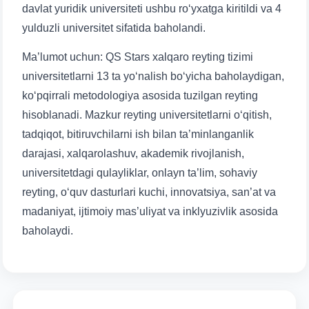
davlat yuridik universiteti ushbu ro‘yxatga kiritildi va 4
yulduzli universitet sifatida baholandi.
Ma’lumot uchun: QS Stars xalqaro reyting tizimi
universitetlarni 13 ta yo‘nalish bo‘yicha baholaydigan,
ko‘pqirrali metodologiya asosida tuzilgan reyting
hisoblanadi. Mazkur reyting universitetlarni o‘qitish,
tadqiqot, bitiruvchilarni ish bilan ta’minlanganlik
darajasi, xalqarolashuv, akademik rivojlanish,
universitetdagi qulayliklar, onlayn ta’lim, sohaviy
reyting, o‘quv dasturlari kuchi, innovatsiya, san’at va
madaniyat, ijtimoiy mas’uliyat va inklyuzivlik asosida
baholaydi.