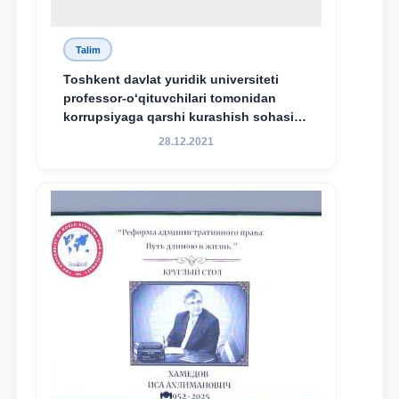
Talim
Toshkent davlat yuridik universiteti
professor-o‘qituvchilari tomonidan
korrupsiyaga qarshi kurashish sohasida
amalga oshirilayotgan islohotlar hamda
28.12.2021
olib borilayotgan tadqiqotlar natijalarini
xalqaro hamjamiyatga yetkazish
maqsadida xorijiy va mahalliy ilmiy
nashrlarda chop etilgan maqolalar
dayjesti