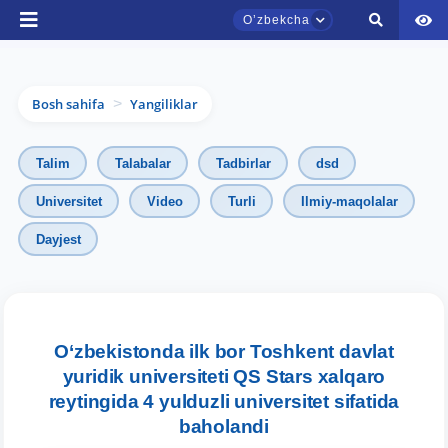
Oʼzbekcha
Bosh sahifa
Yangiliklar
>
Talim
Talabalar
Tadbirlar
dsd
Universitet
Video
Turli
Ilmiy-maqolalar
Dayjest
TDYU qabul murojaatlari chati
Onlayn
Assalomu alaykum! TDYU qabul murojaatlari
chatiga xush kelibsiz.
O‘zbekistonda ilk bor Toshkent davlat
yuridik universiteti QS Stars xalqaro
Qabul bo'yicha murojaatlaringizni ushbu
reytingida 4 yulduzli universitet sifatida
chatda qoldiring.
baholandi