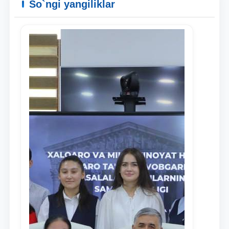
So`ngi yangiliklar
Ism va familiyangiz
Telefon raqamingiz
Pochta
yuborish