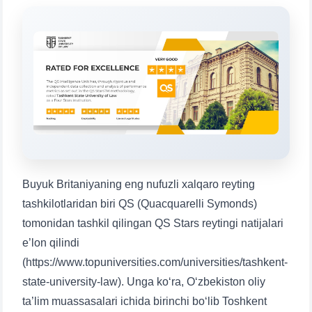
Mavzuni tanlang — keyin shu mavzudagi aniq
savollar chiqadi:
1. Hujjatlar (bakalavr) (5)
2. Hujjatlar (magistr) (4)
3. Suhbat (bakalavr) (8)
4. Suhbat (magistr) (5)
5. To'lov-kontrakt (2)
6. Elektron ariza (16)
7. Call-center (4)
8. Bakalavriat kvotasi (3)
9. Magistratura kvotasi (4)
✉️ Adminga yozish
Buyuk Britaniyaning eng nufuzli xalqaro reyting
tashkilotlaridan biri QS (Quacquarelli Symonds)
tomonidan tashkil qilingan QS Stars reytingi natijalari
e’lon qilindi
(https://www.topuniversities.com/universities/tashkent-
state-university-law). Unga ko‘ra, O‘zbekiston oliy
ta’lim muassasalari ichida birinchi bo‘lib Toshkent