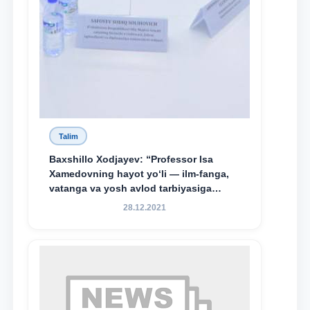
Talim
Baxshillo Xodjayev: “Professor Isa
Xamedovning hayot yo‘li — ilm-fanga,
vatanga va yosh avlod tarbiyasiga
sodiqlikning oliy namunasidir”.
28.12.2021