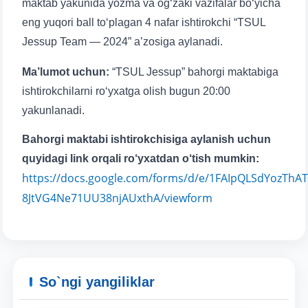
maktab yakunida yozma va og‘zaki vazifalar bo‘yicha
eng yuqori ball to‘plagan 4 nafar ishtirokchi “TSUL
Jessup Team — 2024” a’zosiga aylanadi.
Ma’lumot uchun:
“TSUL Jessup” bahorgi maktabiga
ishtirokchilarni ro‘yxatga olish bugun 20:00
yakunlanadi.
Bahorgi maktabi ishtirokchisiga aylanish uchun
quyidagi link orqali ro‘yxatdan o‘tish mumkin:
https://docs.google.com/forms/d/e/1FAIpQLSdYozTh
8JtVG4Ne71UU38njAUxthA/viewform
So`ngi yangiliklar