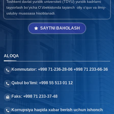
Toshkent davlat yuridik universiteti (TDYU) yuridik kadrlarni
tayyorlash bo‘yicha O‘zbekistonda tayanch oliy o‘quv va ilmiy-
uslubiy muassasa hisoblanadi.
SAYTNI BAHOLASH
ALOQA
Kommutator: +998 71-236-28-06 +998 71 233-66-36
Qabul bo‘limi: +998 55 513 01 12
Faks: +998 71 233-37-48
Korrupsiya haqida xabar berish uchun ishonch