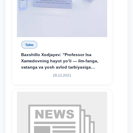
Talim
Baxshillo Xodjayev: “Professor Isa
Xamedovning hayot yo‘li — ilm-fanga,
vatanga va yosh avlod tarbiyasiga
sodiqlikning oliy namunasidir”.
28.12.2021