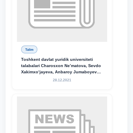
Talim
Toshkent davlat yuridik universiteti
talabalari Charosxon Ne’matova, Sevdo
Xakimxo‘jayeva, Anbaroy Jumaboyeva
hamda TDYU qoshidagi M.S.Vosiqova
28.12.2021
nomidagi akademik litsey 1-kurs
o‘quvchisi Abduvali Maxamadaliyev
Xadicha Sulaymonova nomidagi
maxsus stipendiyaning stipendiatlari
bo‘ldi.