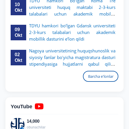
TDYU hamkori bo‘lgan Roma Tre
10
universiteti huquq maktabi 2-3-kurs
Okt
talabalari uchun akademik mobillik
dasturini e’lon qildi
TDYU hamkori bo‘lgan Gdansk universiteti
09
2-3-kurs talabalari uchun akademik
Okt
mobillik dasturini e’lon qildi
Nagoya universitetining huquqshunoslik va
02
siyosiy fanlar boʻyicha magistratura dasturi
Okt
stipendiyasiga hujjatlarni qabul qilish
boshlandi
Barcha e'lonlar
YouTube
14,000
obunachilar