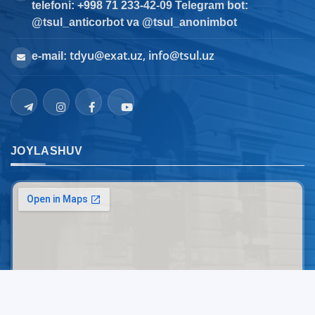
telefoni: +998 71 233-42-09 Telegram bot:
@tsul_anticorbot va @tsul_anonimbot
tdyu@exat.uz, info@tsul.uz
e-mail:
JOYLASHUV