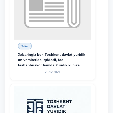
Talim
Xabaringiz bor, Toshkent davlat yuridik
universitetida iqtidorli, faol,
tashabbuskor hamda Yuridik klinika
faoliyatida o‘z bilim va ko‘nikmalarini
28.12.2021
namoyon etayotgan talabalarni
rag‘batlantirish maqsadida yangi
tashabbus — “Yuridik klinika
stipendiyasi” joriy etilgan.