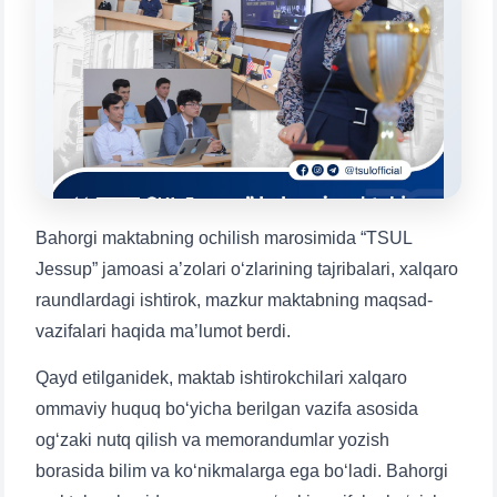
Qabul bo'yicha murojaatlaringizni ushbu
chatda qoldiring.
Mavzuni tanlang — keyin shu mavzudagi aniq
savollar chiqadi:
1. Hujjatlar (bakalavr) (5)
2. Hujjatlar (magistr) (4)
4. Suhbat (magistr) (5)
5. To'lov-kontrakt (2)
6. Elektron ar
Bahorgi maktabning ochilish marosimida “TSUL
7. Call-center (4)
8. Bakalavriat kvotasi (3)
Jessup” jamoasi a’zolari o‘zlarining tajribalari, xalqaro
✉️ Adminga yozish
raundlardagi ishtirok, mazkur maktabning maqsad-
vazifalari haqida ma’lumot berdi.
Qayd etilganidek, maktab ishtirokchilari xalqaro
ommaviy huquq bo‘yicha berilgan vazifa asosida
og‘zaki nutq qilish va memorandumlar yozish
borasida bilim va ko‘nikmalarga ega bo‘ladi. Bahorgi