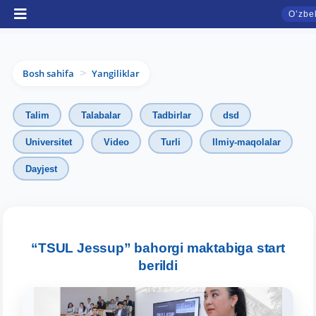
Oʼzbe
Bosh sahifa
Yangiliklar
>
Talim
Talabalar
Tadbirlar
dsd
Universitet
Video
Turli
Ilmiy-maqolalar
Dayjest
TDYU qabul murojaatlari chati
Onlayn
“TSUL Jessup” bahorgi maktabiga start
berildi
Assalomu alaykum! TDYU qabul murojaatlari
chatiga xush kelibsiz.