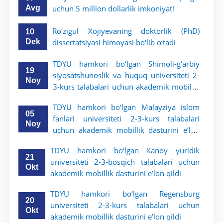
Avg
uchun 5 million dollarlik imkoniyat!
Ro‘zigul Xojiyevaning doktorlik (PhD)
10
Dek
dissertatsiyasi himoyasi bo‘lib o‘tadi
TDYU hamkori bo‘lgan Shimoli-g‘arbiy
19
siyosatshunoslik va huquq universiteti 2-
Noy
3-kurs talabalari uchun akademik mobillik
dasturini e’lon qildi
TDYU hamkori bo‘lgan Malayziya islom
05
fanlari universiteti 2-3-kurs talabalari
Noy
uchun akademik mobillik dasturini e’lon
qiladi
TDYU hamkori bo‘lgan Xanoy yuridik
21
universiteti 2-3-bosqich talabalari uchun
Okt
akademik mobillik dasturini e’lon qildi
TDYU hamkori bo‘lgan Regensburg
20
universiteti 2-3-kurs talabalari uchun
Okt
akademik mobillik dasturini e’lon qildi