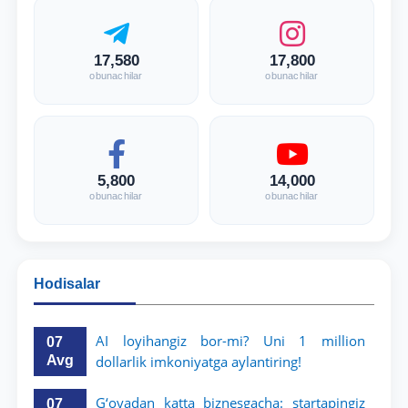
17,580
17,800
obunachilar
obunachilar
5,800
14,000
obunachilar
obunachilar
Hodisalar
AI loyihangiz bor-mi? Uni 1 million
07
Avg
dollarlik imkoniyatga aylantiring!
G‘oyadan katta biznesgacha: startapingiz
07