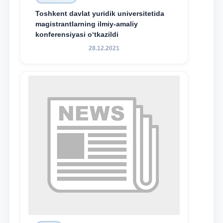
Toshkent davlat yuridik universitetida
magistrantlarning ilmiy-amaliy
konferensiyasi o‘tkazildi
28.12.2021
Ism va familiyangiz
Telefon raqamingiz
Pochta
yuborish