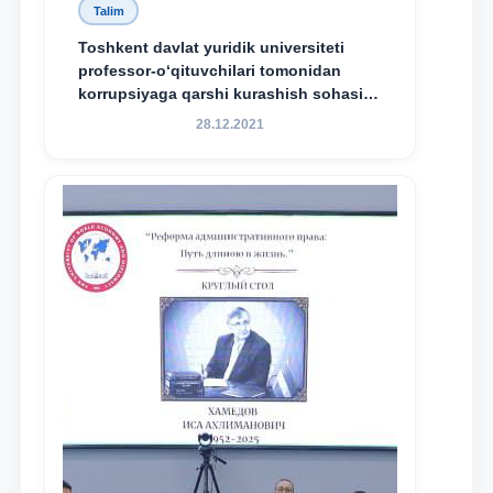
Talim
Toshkent davlat yuridik universiteti
professor-o‘qituvchilari tomonidan
korrupsiyaga qarshi kurashish sohasida
amalga oshirilayotgan islohotlar hamda
28.12.2021
olib borilayotgan tadqiqotlar natijalarini
xalqaro hamjamiyatga yetkazish
maqsadida xorijiy va mahalliy ilmiy
nashrlarda chop etilgan maqolalar
dayjesti