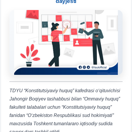
dayjesti
Qabul bo'yicha murojaatlaringizni ushbu
chatda qoldiring.
Mavzuni tanlang — keyin shu mavzudagi aniq
savollar chiqadi:
1. Hujjatlar (bakalavr) (5)
2. Hujjatlar (magistr) (4)
3. Suhbat (bakalavr) (8)
4. Suhbat (magistr) (5)
5. To'lov-kontrakt (2)
6. Elektron ariza (16)
7. Call-center (4)
8. Bakalavriat kvotasi (3)
9. Magistratura kvotasi (4)
✉️ Adminga yozish
TDYU “Konstitutsiyaviy huquq” kafedrasi o‘qituvichisi
Jahongir Boqiyev tashabbusi bilan “Ommaviy huquq”
fakulteti talabalari uchun “Konstitutsiyaviy huquq”
fanidan “O‘zbekiston Respublikasi sud hokimiyati”
mavzusida Toshkent tumanlararo iqtisodiy sudida
sayyor dars tashkil etildi.