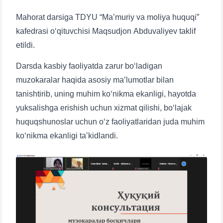
Mahorat darsiga TDYU “Maʼmuriy va moliya huquqi”
kafedrasi o‘qituvchisi Maqsudjon Abduvaliyev taklif
etildi.
Darsda kasbiy faoliyatda zarur bo‘ladigan
muzokaralar haqida asosiy maʼlumotlar bilan
tanishtirib, uning muhim ko‘nikma ekanligi, hayotda
yuksalishga erishish uchun xizmat qilishi, bo‘lajak
huquqshunoslar uchun o‘z faoliyatlaridan juda muhim
ko‘nikma ekanligi taʼkidlandi.