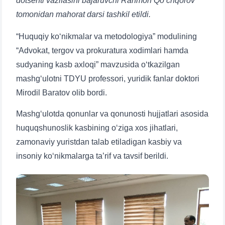
dotsenti vazifasini bajaruvchi Rahmon Qo‘chqorov
tomonidan mahorat darsi tashkil etildi.
“Huquqiy ko‘nikmalar va metodologiya” modulining
“Advokat, tergov va prokuratura xodimlari hamda
sudyaning kasb axloqi” mavzusida o‘tkazilgan
mashg‘ulotni TDYU professori, yuridik fanlar doktori
Mirodil Baratov olib bordi.
Mashg‘ulotda qonunlar va qonunosti hujjatlari asosida
huquqshunoslik kasbining o‘ziga xos jihatlari,
zamonaviy yuristdan talab etiladigan kasbiy va
insoniy ko‘nikmalarga ta’rif va tavsif berildi.