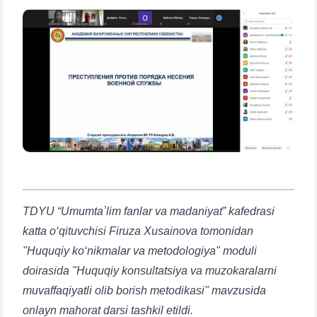
TDYU “Umumtaʼlim fanlar va madaniyat” kafedrasi
katta o‘qituvchisi Firuza Xusainova tomonidan
"Huquqiy ko‘nikmalar va metodologiya" moduli
doirasida "Huquqiy konsultatsiya va muzokaralarni
muvaffaqiyatli olib borish metodikasi" mavzusida
onlayn mahorat darsi tashkil etildi.