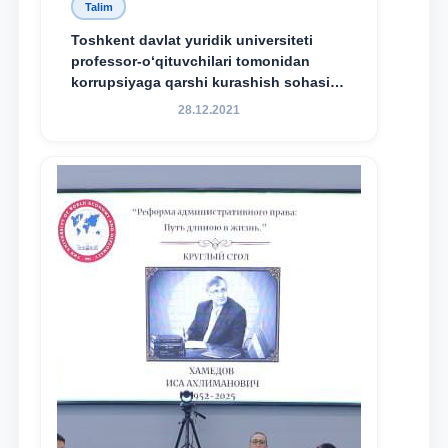
Talim
Toshkent davlat yuridik universiteti
professor-o‘qituvchilari tomonidan
korrupsiyaga qarshi kurashish sohasida
amalga oshirilayotgan islohotlar hamda
28.12.2021
olib borilayotgan tadqiqotlar natijalarini
xalqaro hamjamiyatga yetkazish
maqsadida xorijiy va mahalliy ilmiy
nashrlarda chop etilgan maqolalar
dayjesti