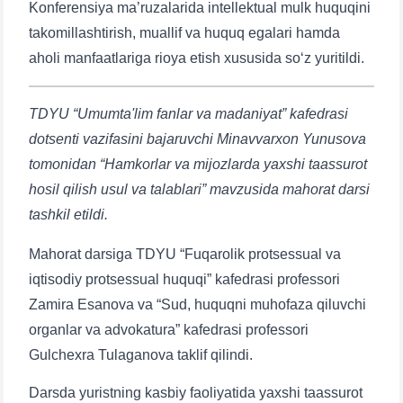
Konferensiya ma’ruzalarida intellektual mulk huquqini
takomillashtirish, muallif va huquq egalari hamda
aholi manfaatlariga rioya etish xususida so‘z yuritildi.
TDYU “Umumta'lim fanlar va madaniyat” kafedrasi
dotsenti vazifasini bajaruvchi Minavvarxon Yunusova
tomonidan “Hamkorlar va mijozlarda yaxshi taassurot
hosil qilish usul va talablari” mavzusida mahorat darsi
tashkil etildi.
Mahorat darsiga TDYU “Fuqarolik protsessual va
iqtisodiy protsessual huquqi” kafedrasi professori
Zamira Esanova va “Sud, huquqni muhofaza qiluvchi
organlar va advokatura” kafedrasi professori
Gulchexra Tulaganova taklif qilindi.
Darsda yuristning kasbiy faoliyatida yaxshi taassurot