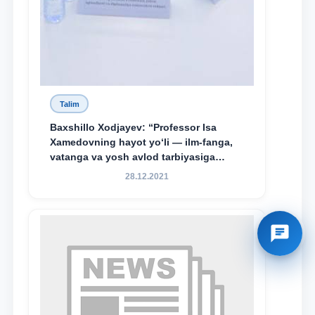
Talim
Baxshillo Xodjayev: “Professor Isa
Xamedovning hayot yo‘li — ilm-fanga,
vatanga va yosh avlod tarbiyasiga
sodiqlikning oliy namunasidir”.
28.12.2021