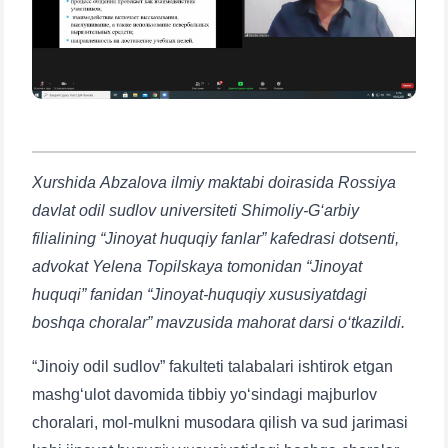
Xurshida Abzalova ilmiy maktabi doirasida Rossiya
davlat odil sudlov universiteti Shimoliy-G‘arbiy
filialining “Jinoyat huquqiy fanlar” kafedrasi dotsenti,
advokat Yelena Topilskaya tomonidan “Jinoyat
huquqi” fanidan “Jinoyat-huquqiy xususiyatdagi
boshqa choralar” mavzusida mahorat darsi o‘tkazildi.
“Jinoiy odil sudlov” fakulteti talabalari ishtirok etgan
mashg‘ulot davomida tibbiy yo‘sindagi majburlov
choralari, mol-mulkni musodara qilish va sud jarimasi