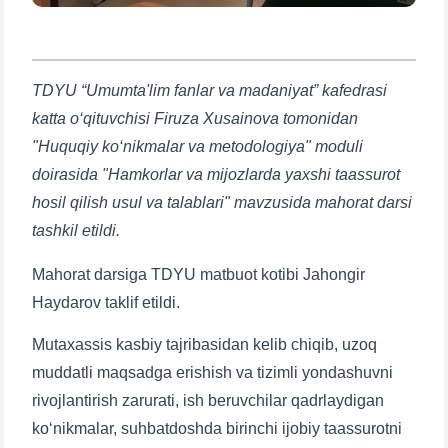
TDYU “Umumta'lim fanlar va madaniyat” kafedrasi
katta o‘qituvchisi Firuza Xusainova tomonidan
"Huquqiy ko‘nikmalar va metodologiya" moduli
doirasida "Hamkorlar va mijozlarda yaxshi taassurot
hosil qilish usul va talablari" mavzusida mahorat darsi
tashkil etildi.
Mahorat darsiga TDYU matbuot kotibi Jahongir
Haydarov taklif etildi.
Mutaxassis kasbiy tajribasidan kelib chiqib, uzoq
muddatli maqsadga erishish va tizimli yondashuvni
rivojlantirish zarurati, ish beruvchilar qadrlaydigan
ko‘nikmalar, suhbatdoshda birinchi ijobiy taassurotni