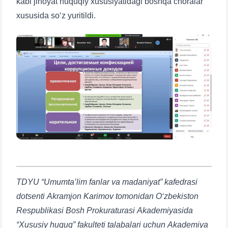
kabi jinoyat huquqiy xususiyatidagi boshqa choralar
xususida so‘z yuritildi.
Ism va familiyangiz
Telefon raqamingiz
TDYU “Umumta’lim fanlar va madaniyat” kafedrasi
Pochta
dotsenti Akramjon Karimov tomonidan O‘zbekiston
Respublikasi Bosh Prokuraturasi Akademiyasida
yuborish
“Xususiy huquq” fakulteti talabalari uchun Akademiya