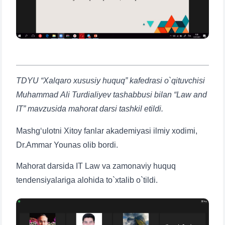
TDYU “Xalqaro xususiy huquq” kafedrasi o`qituvchisi
Muhammad Ali Turdialiyev tashabbusi bilan “Law and
IT” mavzusida mahorat darsi tashkil etildi.
Mashg‘ulotni Xitoy fanlar akademiyasi ilmiy xodimi,
Dr.Ammar Younas olib bordi.
Mahorat darsida IT Law va zamonaviy huquq
tendensiyalariga alohida to`xtalib o`tildi.