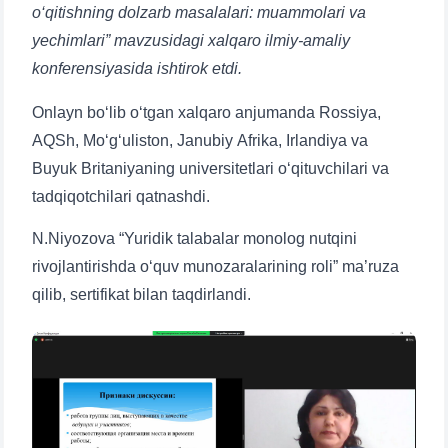
o‘qitishning dolzarb masalalari: muammolari va
yechimlari” mavzusidagi xalqaro ilmiy-amaliy
konferensiyasida ishtirok etdi.
Onlayn bo‘lib o‘tgan xalqaro anjumanda Rossiya,
AQSh, Mo‘g‘uliston, Janubiy Afrika, Irlandiya va
Buyuk Britaniyaning universitetlari o‘qituvchilari va
tadqiqotchilari qatnashdi.
N.Niyozova “Yuridik talabalar monolog nutqini
rivojlantirishda o‘quv munozaralarining roli” ma’ruza
qilib, sertifikat bilan taqdirlandi.