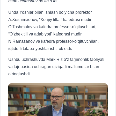
bilan uchrashuv bo‘lib o‘tdi.
Unda Yoshlar bilan ishlash bo‘yicha prorektor
A.Xoshimxonov, “Xorijiy tillar” kafedrasi mudiri
O.Toshmatov va kafedra professor-o‘qituvchilari,
“O‘zbek tili va adabiyoti” kafedrasi mudiri
N.Ramazanov va kafedra professor-o‘qituvchilari,
iqtidorli talaba-yoshlar ishtirok etdi.
Ushbu uchrashuvda Mark Riz o‘z tarjimonlik faoliyati
va tajribasida uchragan qiziqarli ma'lumotlar bilan
o‘rtoqlashdi.