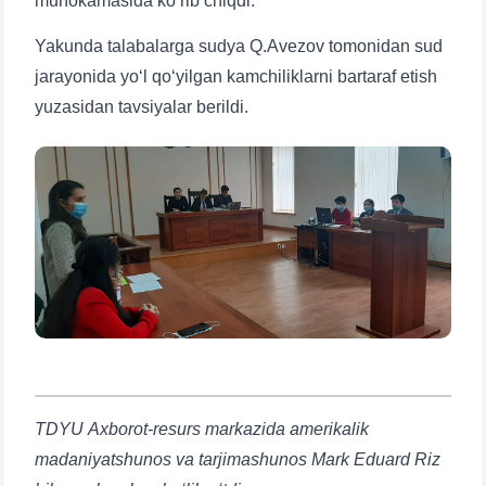
muhokamasida ko‘rib chiqdi.
Yakunda talabalarga sudya Q.Avezov tomonidan sud
jarayonida yo‘l qo‘yilgan kamchiliklarni bartaraf etish
yuzasidan tavsiyalar berildi.
TDYU Axborot-resurs markazida amerikalik
madaniyatshunos va tarjimashunos Mark Eduard Riz