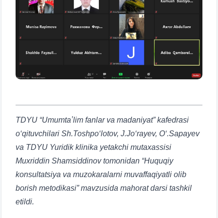
TDYU “Umumtaʼlim fanlar va madaniyat” kafedrasi
o‘qituvchilari Sh.Toshpo‘lotov, J.Jo‘rayev, O‘.Sapayev
va TDYU Yuridik klinika yetakchi mutaxassisi
Muxriddin Shamsiddinov tomonidan “Huquqiy
konsultatsiya va muzokaralarni muvaffaqiyatli olib
borish metodikasi” mavzusida mahorat darsi tashkil
etildi.