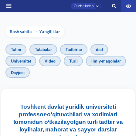
Oʼzbekcha
Bosh sahifa
Yangiliklar
>
Talim
Talabalar
Tadbirlar
dsd
Universitet
Video
Turli
Ilmiy-maqolalar
Dayjest
TDYU qabul murojaatlari chati
Onlayn
Toshkent davlat yuridik universiteti
professor-o‘qituvchilari va xodimlari
tomonidan o‘tkazilayotgan turli tadbir va
Assalomu alaykum! TDYU qabul murojaatlari
chatiga xush kelibsiz.
loyihalar, mahorat va sayyor darslar