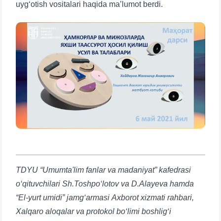
uyg‘otish vositalari haqida ma’lumot berdi.
TDYU “Umumta'lim fanlar va madaniyat” kafedrasi
o‘qituvchilari Sh.Toshpo‘lotov va D.Alayeva hamda
“El-yurt umidi” jamg‘armasi Axborot xizmati rahbari,
Xalqaro aloqalar va protokol bo‘limi boshlig‘i