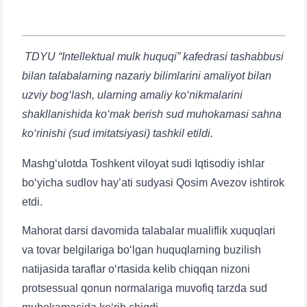
TDYU “Intellektual mulk huquqi” kafedrasi tashabbusi
bilan talabalarning nazariy bilimlarini amaliyot bilan
uzviy bog‘lash, ularning amaliy ko‘nikmalarini
shakllanishida ko‘mak berish sud muhokamasi sahna
ko‘rinishi (sud imitatsiyasi) tashkil etildi.
Mashg‘ulotda Toshkent viloyat sudi Iqtisodiy ishlar
bo‘yicha sudlov hay’ati sudyasi Qosim Avezov ishtirok
etdi.
Mahorat darsi davomida talabalar mualiflik xuquqlari
va tovar belgilariga bo‘lgan huquqlarning buzilish
natijasida taraflar o‘rtasida kelib chiqqan nizoni
protsessual qonun normalariga muvofiq tarzda sud