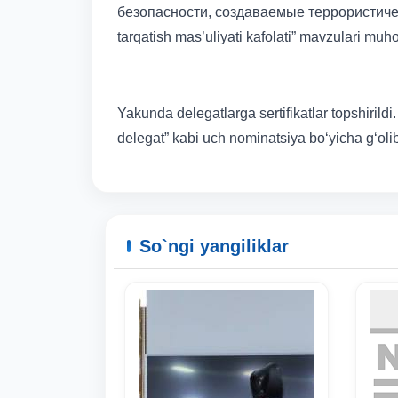
безопасности, создаваемые террористическим
tarqatish mas’uliyati kafolati” mavzulari muh
Yakunda delegatlarga sertifikatlar topshirild
delegat” kabi uch nominatsiya bo‘yicha g‘olib
So`ngi yangiliklar