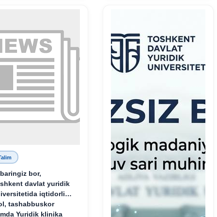
oliy namunasidir”.
Talim
baringiz bor,
shkent davlat yuridik
iversitetida iqtidorli,
ol, tashabbuskor
mda Yuridik klinika