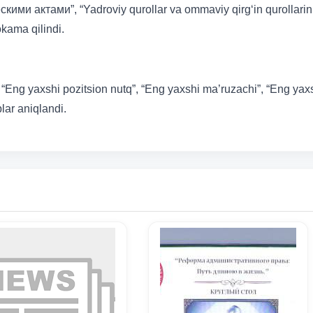
и актами”, “Yadroviy qurollar va ommaviy qirg‘in qurollarin
okama qilindi.
i. “Eng yaxshi pozitsion nutq”, “Eng yaxshi ma’ruzachi”, “Eng yax
lar aniqlandi.