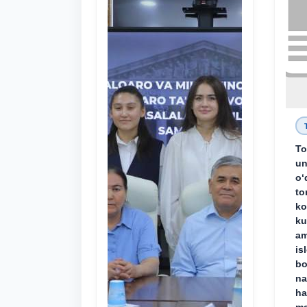
To
un
o‘
to
ko
ku
am
is
bo
na
ha