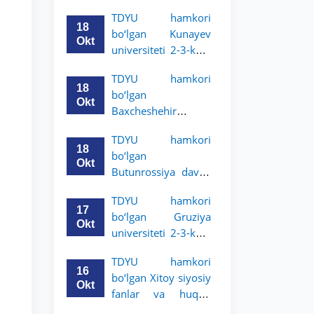
Grodno davlat
TDYU hamkori
universiteti 2-3-
18
bo‘lgan Kunayev
bosqich talabalari
Okt
universiteti 2-3-kurs
uchun akademik
talabalari uchun
mobillik dasturini
TDYU hamkori
akademik mobillik
e’lon qildi
18
bo‘lgan
dasturini e’lon qiladi
Okt
Baxcheshehir
universiteti 2-3-
TDYU hamkori
bosqich talabalari
18
bo‘lgan
uchun akademik
Okt
Butunrossiya davlat
mobillik dasturini
adliya universiteti 2-
e’lon qildi
TDYU hamkori
3-kurs talabalari
17
bo‘lgan Gruziya
uchun akademik
Okt
universiteti 2-3-kurs
mobillik dasturini
talabalari uchun
e’lon qildi
TDYU hamkori
akademik mobillik
16
bo‘lgan Xitoy siyosiy
dasturini e’lon qildi
Okt
fanlar va huquq
universiteti 2-3-kurs