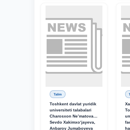
Talim
Toshkent davlat yuridik
Xa
universiteti talabalari
To
Charosxon Ne’matova,
un
Sevdo Xakimxo‘jayeva,
fa
Anbaroy Jumaboyeva
ha