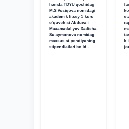
hamda TDYU qoshidagi
fa
M.S.Vosiqova nomidagi
ko
akademik litsey 1-kurs
et
o‘quvchisi Abduvali
ra
Maxamadaliyev Xadicha
ma
Sulaymonova nomidagi
ta
maxsus stipendiyaning
kl
stipendiatlari bo‘ldi.
jo