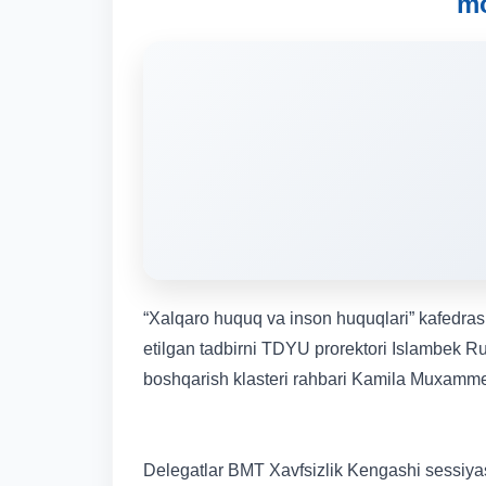
mo
“Xalqaro huquq va inson huquqlari” kafedrasi
etilgan tadbirni TDYU prorektori Islambek 
boshqarish klasteri rahbari Kamila Muxamm
Delegatlar BMT Xavfsizlik Kengashi sessiyas