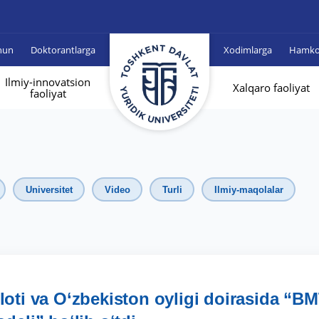
hun
Doktorantlarga
Xodimlarga
Hamkor
Ilmiy-innovatsion
Xalqaro faoliyat
faoliyat
Universitet
Video
Turli
Ilmiy-maqolalar
iloti va O‘zbekiston oyligi doirasida “B