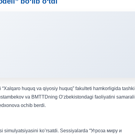
deli” bo‘lib o‘tdi
 “Xalqaro huquq va qiyosiy huquq” fakulteti hamkorligida tashki
Rustambekov va BMTTDning O‘zbekistondagi faoliyatini samarali
edxonova ochib berdi.
i simulyatsiyasini ko’rsatdi. Sessiyalarda “Угроза миру и