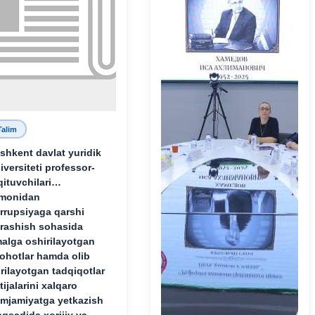
Talim
shkent davlat yuridik
iversiteti professor-
qituvchilari
monidan
rrupsiyaga qarshi
rashish sohasida
alga oshirilayotgan
lohotlar hamda olib
rilayotgan tadqiqotlar
tijalarini xalqaro
mjamiyatga yetkazish