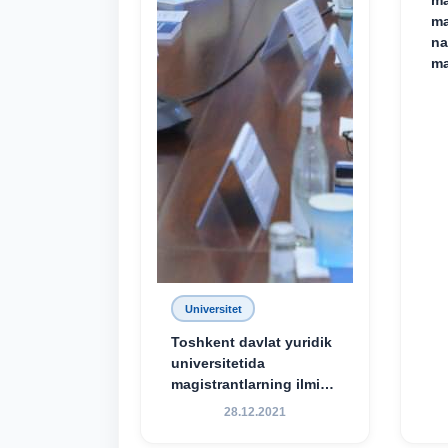
ma
ma
na
ma
Universitet
Toshkent davlat yuridik
universitetida
magistrantlarning ilmiy-
amaliy konferensiyasi
28.12.2021
o‘tkazildi