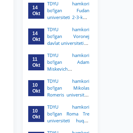
TDYU hamkori
talabalari uchun
14
bo‘lgan Fudan
akademik mobillik
Okt
universiteti 2-3-kurs
dasturini e’lon qildi
talabalari uchun
TDYU hamkori
akademik mobillik
14
bo‘lgan Voronej
dasturini e’lon qildi
Okt
davlat universiteti 2-
3-bosqich talabalari
TDYU hamkori
uchun akademik
11
bo‘lgan Adam
mobillik dasturini
Okt
Miskevich
e’lon qildi
universiteti 2-3-
TDYU hamkori
bosqich talabalari
10
bo‘lgan Mikolas
uchun akademik
Okt
Romeris universiteti
mobillik dasturini
2-3-kurs talabalari
e’lon qildi
TDYU hamkori
uchun akademik
10
bo‘lgan Roma Tre
mobillik dasturini
Okt
universiteti huquq
e’lon qildi
maktabi 2-3-kurs
TDYU hamkori