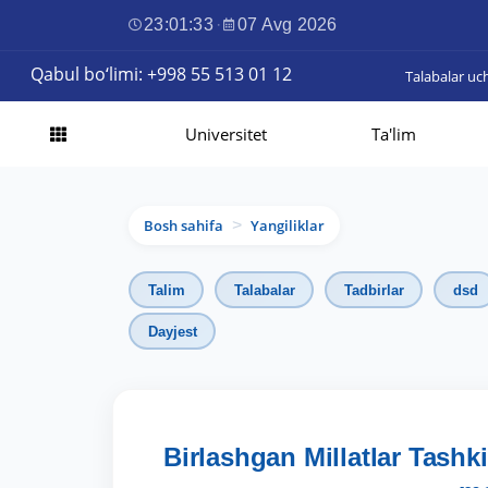
23:01:34
·
07 Avg 2026
Qabul bo‘limi: +998 55 513 01 12
Talabalar uc
Universitet
Ta'lim
Bosh sahifa
Yangiliklar
>
Talim
Talabalar
Tadbirlar
dsd
Dayjest
Birlashgan Millatlar Tashk