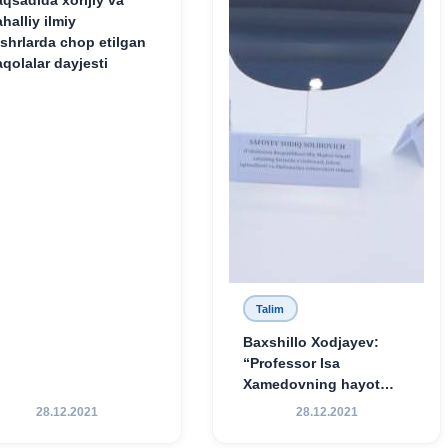
qsadida xorijiy va
halliy ilmiy
shrlarda chop etilgan
qolalar dayjesti
Talim
Baxshillo Xodjayev:
“Professor Isa
Xamedovning hayot
yo‘li — ilm-fanga,
28.12.2021
28.12.2021
vatanga va yosh avlod
tarbiyasiga sodiqlikning