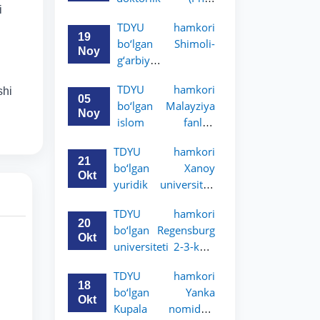
i
dissertatsiyasi
TDYU hamkori
himoyasi bo‘lib
19
bo‘lgan Shimoli-
o‘tadi
Noy
g‘arbiy
siyosatshunoslik va
TDYU hamkori
shi
huquq universiteti
05
bo‘lgan Malayziya
2-3-kurs talabalari
Noy
islom fanlari
uchun akademik
universiteti 2-3-
mobillik dasturini
TDYU hamkori
kurs talabalari
e’lon qildi
21
bo‘lgan Xanoy
uchun akademik
Okt
yuridik universiteti
mobillik dasturini
2-3-bosqich
e’lon qiladi
TDYU hamkori
talabalari uchun
20
bo‘lgan Regensburg
akademik mobillik
Okt
universiteti 2-3-kurs
dasturini e’lon qildi
talabalari uchun
TDYU hamkori
akademik mobillik
18
bo‘lgan Yanka
dasturini e’lon qildi
Okt
Kupala nomidagi