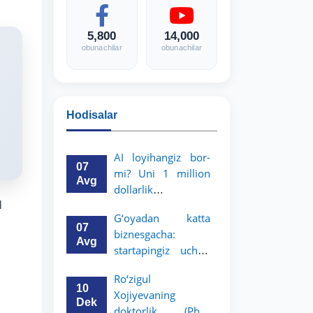
5,800
14,000
obunachilar
obunachilar
Hodisalar
AI loyihangiz bor-
07
mi? Uni 1 million
Avg
dollarlik
imkoniyatga
l
G‘oyadan katta
aylantiring!
07
biznesgacha:
Avg
startapingiz uchun
5 million dollarlik
Ro‘zigul
imkoniyat!
10
Xojiyevaning
Dek
doktorlik (PhD)