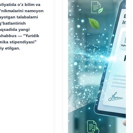
oliyatida o‘z bilim va
‘nikmalarini namoyon
ayotgan talabalarni
g‘batlantirish
qsadida yangi
shabbus — “Yuridik
inika stipendiyasi”
riy etilgan.