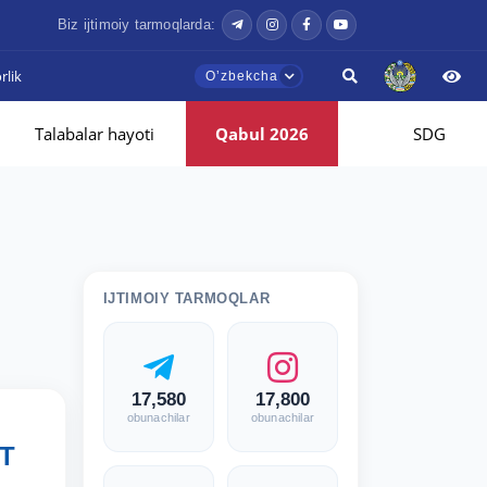
Biz ijtimoiy tarmoqlarda:
lik
Oʼzbekcha
Talabalar hayoti
Qabul 2026
SDG
IJTIMOIY TARMOQLAR
17,580
17,800
obunachilar
obunachilar
MT