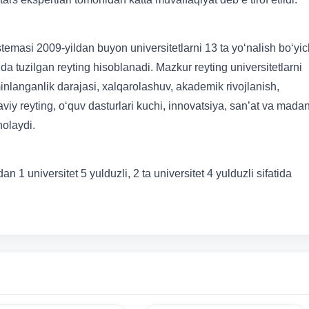
temasi 2009-yildan buyon universitetlarni 13 ta yo‘nalish bo‘yi
a tuzilgan reyting hisoblanadi. Mazkur reyting universitetlarni
a’minlanganlik darajasi, xalqarolashuv, akademik rivojlanish,
haviy reyting, o‘quv dasturlari kuchi, innovatsiya, san’at va madan
aholaydi.
 1 universitet 5 yulduzli, 2 ta universitet 4 yulduzli sifatida