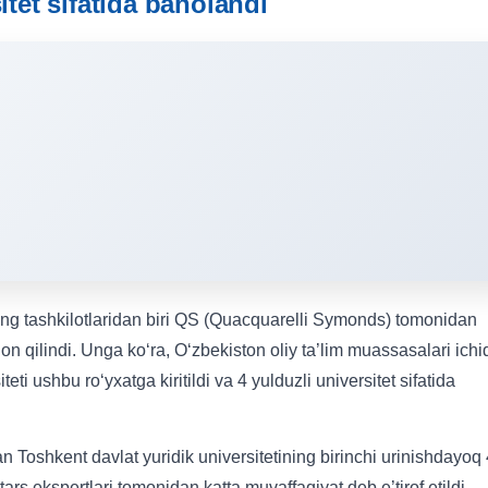
itet sifatida baholandi
ing tashkilotlaridan biri QS (Quacquarelli Symonds) tomonidan
’lon qilindi. Unga ko‘ra, O‘zbekiston oliy ta’lim muassasalari ichi
teti ushbu ro‘yxatga kiritildi va 4 yulduzli universitet sifatida
an Toshkent davlat yuridik universitetining birinchi urinishdayoq
tars ekspertlari tomonidan katta muvaffaqiyat deb e’tirof etildi.