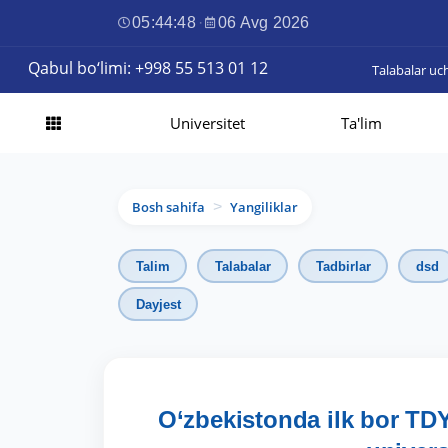
05:44:50
·
06 Avg 2026
Qabul bo‘limi: +998 55 513 01 12
Talabalar uc
Universitet
Ta'lim
Bosh sahifa
Yangiliklar
>
Talim
Talabalar
Tadbirlar
dsd
Dayjest
O‘zbekistonda ilk bor TDY