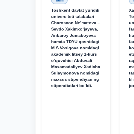
Talim
Toshkent davlat yuridik
Xa
universiteti talabalari
To
Charosxon Ne’matova,
un
Sevdo Xakimxo‘jayeva,
fa
Anbaroy Jumaboyeva
ha
hamda TDYU qoshidagi
fa
M.S.Vosiqova nomidagi
ko
akademik litsey 1-kurs
et
o‘quvchisi Abduvali
ra
Maxamadaliyev Xadicha
ma
Sulaymonova nomidagi
ta
maxsus stipendiyaning
kl
stipendiatlari bo‘ldi.
jo