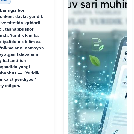
Talim
baringiz bor,
shkent davlat yuridik
iversitetida iqtidorli,
ol, tashabbuskor
mda Yuridik klinika
oliyatida o‘z bilim va
‘nikmalarini namoyon
ayotgan talabalarni
g‘batlantirish
qsadida yangi
shabbus — “Yuridik
inika stipendiyasi”
riy etilgan.