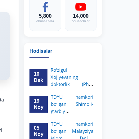
5,800
14,000
obunachilar
obunachilar
Hodisalar
Ro‘zigul
10
Xojiyevaning
Dek
doktorlik (PhD)
dissertatsiyasi
TDYU hamkori
himoyasi bo‘lib
da
19
bo‘lgan Shimoli-
o‘tadi
Noy
g‘arbiy
siyosatshunoslik va
TDYU hamkori
huquq universiteti
05
 4
bo‘lgan Malayziya
2-3-kurs talabalari
Noy
islom fanlari