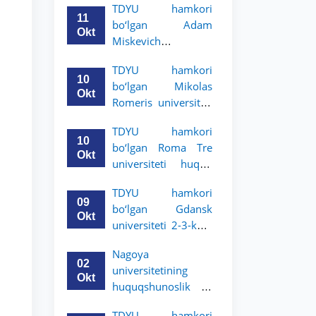
TDYU hamkori
uchun akademik
11
bo‘lgan Adam
mobillik dasturini
Okt
Miskevich
e’lon qildi
universiteti 2-3-
TDYU hamkori
bosqich talabalari
10
bo‘lgan Mikolas
uchun akademik
Okt
Romeris universiteti
mobillik dasturini
2-3-kurs talabalari
e’lon qildi
TDYU hamkori
uchun akademik
10
bo‘lgan Roma Tre
mobillik dasturini
Okt
universiteti huquq
e’lon qildi
maktabi 2-3-kurs
TDYU hamkori
talabalari uchun
09
bo‘lgan Gdansk
akademik mobillik
Okt
universiteti 2-3-kurs
dasturini e’lon qildi
talabalari uchun
Nagoya
akademik mobillik
02
universitetining
dasturini e’lon qildi
Okt
huquqshunoslik va
siyosiy fanlar
TDYU hamkori