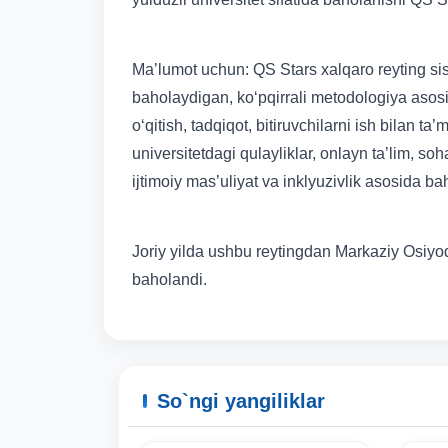
Ma’lumot uchun: QS Stars xalqaro reyting sis
baholaydigan, ko‘pqirrali metodologiya asosid
o‘qitish, tadqiqot, bitiruvchilarni ish bilan t
universitetdagi qulayliklar, onlayn ta’lim, so
ijtimoiy mas’uliyat va inklyuzivlik asosida b
Joriy yilda ushbu reytingdan Markaziy Osiyodan
baholandi.
So`ngi yangiliklar