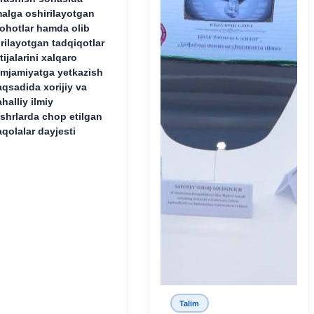
alga oshirilayotgan
lohotlar hamda olib
rilayotgan tadqiqotlar
tijalarini xalqaro
mjamiyatga yetkazish
qsadida xorijiy va
halliy ilmiy
shrlarda chop etilgan
qolalar dayjesti
Talim