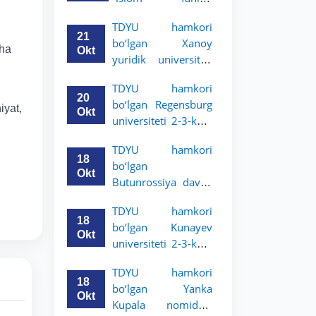
uchun akademik
universiteti 2-3-
mobillik dasturini
TDYU hamkori
kurs talabalari
e’lon qildi
21
bo‘lgan Xanoy
uchun akademik
cha
Okt
yuridik universiteti
mobillik dasturini
2-3-bosqich
e’lon qiladi
TDYU hamkori
talabalari uchun
20
bo‘lgan Regensburg
akademik mobillik
iyat,
Okt
universiteti 2-3-kurs
dasturini e’lon qildi
talabalari uchun
TDYU hamkori
akademik mobillik
18
bo‘lgan
dasturini e’lon qildi
Okt
Butunrossiya davlat
adliya universiteti 2-
TDYU hamkori
3-kurs talabalari
18
bo‘lgan Kunayev
uchun akademik
Okt
universiteti 2-3-kurs
mobillik dasturini
talabalari uchun
e’lon qildi
TDYU hamkori
akademik mobillik
18
bo‘lgan Yanka
dasturini e’lon qiladi
Okt
Kupala nomidagi