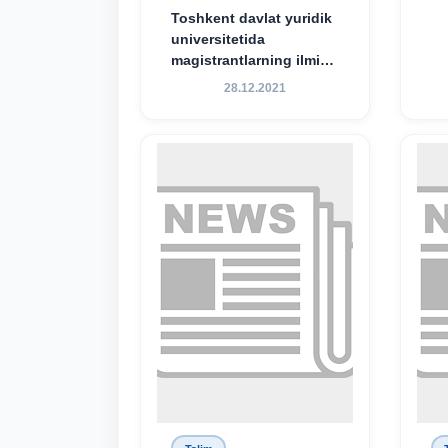
Toshkent davlat yuridik
universitetida
magistrantlarning ilmiy-
amaliy konferensiyasi
28.12.2021
o‘tkazildi