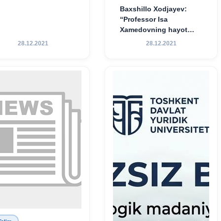
Baxshillo Xodjayev:
“Professor Isa
Xamedovning hayot
yo‘li — ilm-fanga,
28.12.2021
28.12.2021
vatanga va yosh avlod
tarbiyasiga sodiqlikning
oliy namunasidir”.