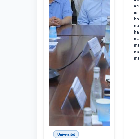
am
is
bo
na
ha
ma
ma
na
ma
Universitet