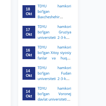
Grodno davlat
TDYU hamkori
universiteti 2-3-
18
bo‘lgan
bosqich talabalari
Okt
Baxcheshehir
uchun akademik
universiteti 2-3-
mobillik dasturini
TDYU hamkori
bosqich talabalari
e’lon qildi
17
bo‘lgan Gruziya
uchun akademik
Okt
universiteti 2-3-kurs
mobillik dasturini
talabalari uchun
e’lon qildi
TDYU hamkori
akademik mobillik
16
bo‘lgan Xitoy siyosiy
dasturini e’lon qildi
Okt
fanlar va huquq
universiteti 2-3-kurs
TDYU hamkori
talabalari uchun
14
bo‘lgan Fudan
akademik mobillik
Okt
universiteti 2-3-kurs
dasturini e’lon qildi
talabalari uchun
TDYU hamkori
akademik mobillik
14
bo‘lgan Voronej
dasturini e’lon qildi
Okt
davlat universiteti 2-
3-bosqich talabalari