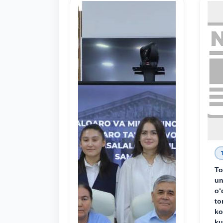
To
un
o‘
to
ko
ku