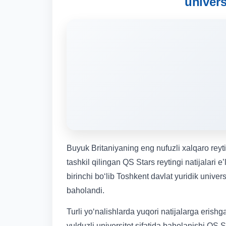
univers
Buyuk Britaniyaning eng nufuzli xalqaro reyt
tashkil qilingan QS Stars reytingi natijalari e
birinchi bo‘lib Toshkent davlat yuridik universi
baholandi.
Turli yo‘nalishlarda yuqori natijalarga erishg
yulduzli universitet sifatida baholanishi QS S