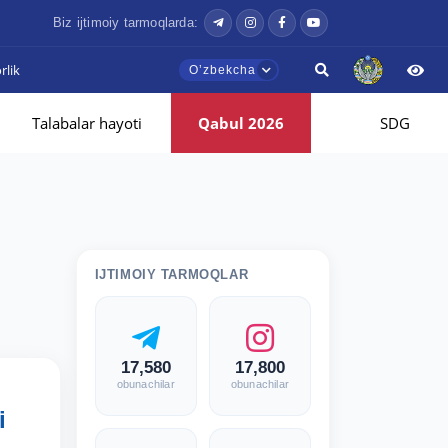
Biz ijtimoiy tarmoqlarda:
lik
Oʼzbekcha
Talabalar hayoti
Qabul 2026
SDG
IJTIMOIY TARMOQLAR
17,580
17,800
obunachilar
obunachilar
i