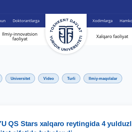
hun
Doktorantlarga
Xodimlarga
Hamkor
Ilmiy-innovatsion
Xalqaro faoliyat
faoliyat
Universitet
Video
Turli
Ilmiy-maqolalar
U QS Stars xalqaro reytingida 4 yulduzl