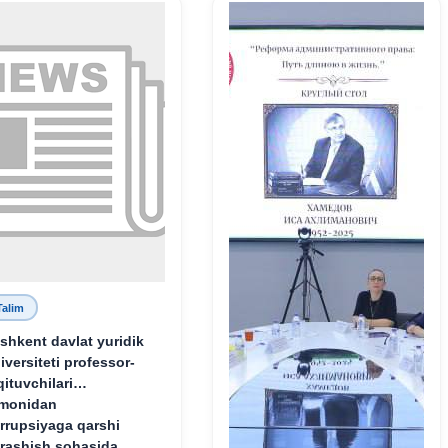
Talim
shkent davlat yuridik
iversiteti professor-
qituvchilari
monidan
rrupsiyaga qarshi
rashish sohasida