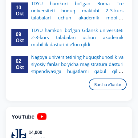
TDYU hamkori bo‘lgan Roma Tre
10
universiteti huquq maktabi 2-3-kurs
Okt
talabalari uchun akademik mobillik
dasturini e’lon qildi
TDYU hamkori bo‘lgan Gdansk universiteti
09
2-3-kurs talabalari uchun akademik
Okt
mobillik dasturini e’lon qildi
Nagoya universitetining huquqshunoslik va
02
siyosiy fanlar boʻyicha magistratura dasturi
Okt
stipendiyasiga hujjatlarni qabul qilish
boshlandi
Barcha e'lonlar
YouTube
14,000