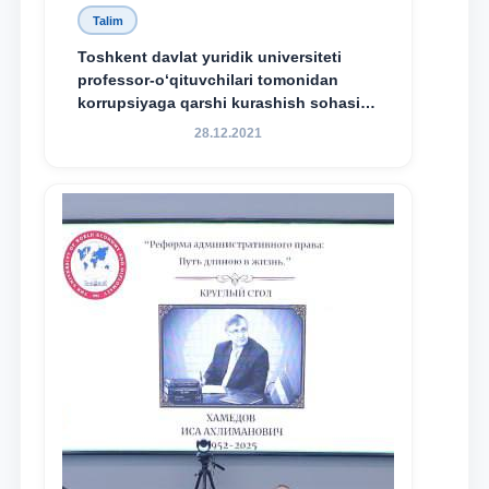
Talim
Toshkent davlat yuridik universiteti
professor-o‘qituvchilari tomonidan
korrupsiyaga qarshi kurashish sohasida
amalga oshirilayotgan islohotlar hamda
28.12.2021
olib borilayotgan tadqiqotlar natijalarini
xalqaro hamjamiyatga yetkazish
maqsadida xorijiy va mahalliy ilmiy
nashrlarda chop etilgan maqolalar
dayjesti