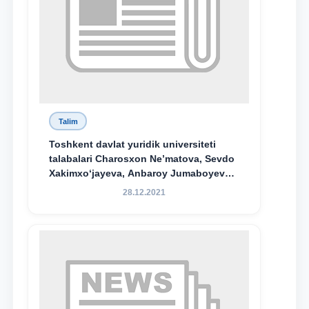
Talim
Toshkent davlat yuridik universiteti
talabalari Charosxon Ne’matova, Sevdo
Xakimxo‘jayeva, Anbaroy Jumaboyeva
hamda TDYU qoshidagi M.S.Vosiqova
28.12.2021
nomidagi akademik litsey 1-kurs
o‘quvchisi Abduvali Maxamadaliyev
Xadicha Sulaymonova nomidagi
maxsus stipendiyaning stipendiatlari
bo‘ldi.