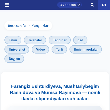
Oʼzbekcha
Bosh sahifa
Yangiliklar
>
Talim
Talabalar
Tadbirlar
dsd
Universitet
Video
Turli
Ilmiy-maqolalar
Dayjest
TDYU qabul murojaatlari chati
Onlayn
Assalomu alaykum! TDYU qabul murojaatlari
chatiga xush kelibsiz.
Farangiz Eshturdiyeva, Mushtariybegim
Rashidova va Munisa Rayimova — nomli
Qabul bo'yicha murojaatlaringizni ushbu
davlat stipendiyalari sohibalari
chatda qoldiring.