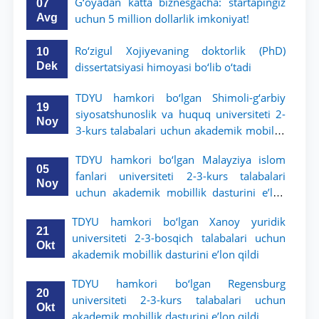
G‘oyadan katta biznesgacha: startapingiz
07
Avg
uchun 5 million dollarlik imkoniyat!
Ro‘zigul Xojiyevaning doktorlik (PhD)
10
Dek
dissertatsiyasi himoyasi bo‘lib o‘tadi
TDYU hamkori bo‘lgan Shimoli-g‘arbiy
19
siyosatshunoslik va huquq universiteti 2-
Noy
3-kurs talabalari uchun akademik mobillik
dasturini e’lon qildi
TDYU hamkori bo‘lgan Malayziya islom
05
fanlari universiteti 2-3-kurs talabalari
Noy
uchun akademik mobillik dasturini e’lon
qiladi
TDYU hamkori bo‘lgan Xanoy yuridik
21
universiteti 2-3-bosqich talabalari uchun
Okt
akademik mobillik dasturini e’lon qildi
TDYU hamkori bo‘lgan Regensburg
20
universiteti 2-3-kurs talabalari uchun
Okt
akademik mobillik dasturini e’lon qildi