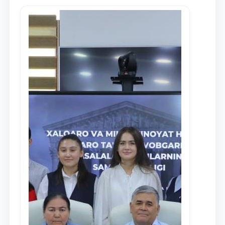
Ism va familiyangiz
Telefon raqamingiz
Pochta
yuborish