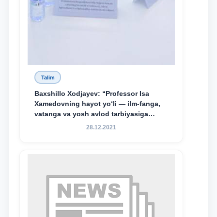
Talim
Baxshillo Xodjayev: “Professor Isa
Xamedovning hayot yo‘li — ilm-fanga,
vatanga va yosh avlod tarbiyasiga
sodiqlikning oliy namunasidir”.
28.12.2021