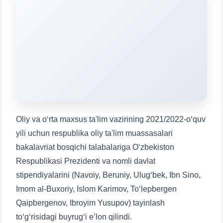
Mavzuni tanlang — keyin shu mavzudagi aniq
savollar chiqadi:
1. Hujjatlar (bakalavr) (5)
2. Hujjatlar (magistr) (4)
3. Suhbat (bakalavr) (8)
4. Suhbat (magistr) (5)
5. To'lov-kontrakt (2)
6. Elektron ariza (16)
7. Call-center (4)
8. Bakalavriat kvotasi (3)
9. Magistratura kvotasi (4)
✉️ Adminga yozish
Oliy va o‘rta maxsus ta'lim vazirining 2021/2022-o‘quv
yili uchun respublika oliy ta'lim muassasalari
bakalavriat bosqichi talabalariga O‘zbekiston
Respublikasi Prezidenti va nomli davlat
stipendiyalarini (Navoiy, Beruniy, Ulug‘bek, Ibn Sino,
Imom al-Buxoriy, Islom Karimov, To‘lepbergen
Qaipbergenov, Ibroyim Yusupov) tayinlash
to‘g‘risidagi buyrug‘i e’lon qilindi.