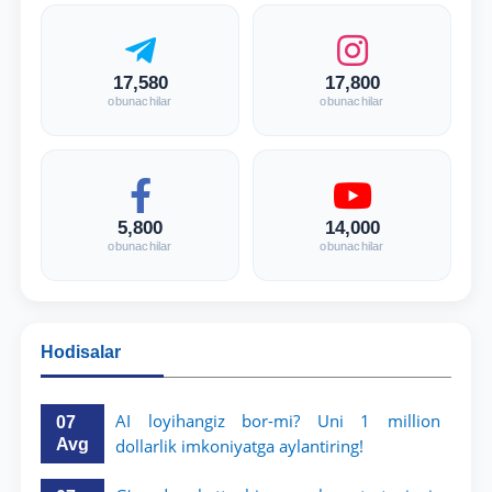
17,580
17,800
obunachilar
obunachilar
5,800
14,000
obunachilar
obunachilar
Hodisalar
AI loyihangiz bor-mi? Uni 1 million
07
Avg
dollarlik imkoniyatga aylantiring!