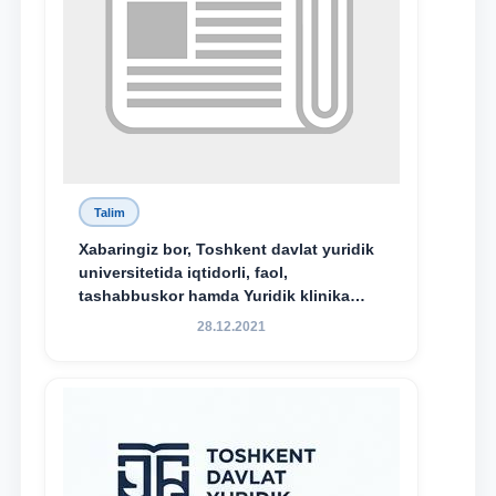
Talim
Xabaringiz bor, Toshkent davlat yuridik
universitetida iqtidorli, faol,
tashabbuskor hamda Yuridik klinika
faoliyatida o‘z bilim va ko‘nikmalarini
28.12.2021
namoyon etayotgan talabalarni
rag‘batlantirish maqsadida yangi
tashabbus — “Yuridik klinika
stipendiyasi” joriy etilgan.