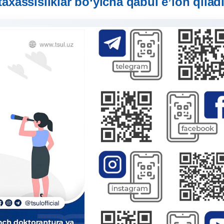
taxassisliklar bo‘yicha qabul e’lon qiladi