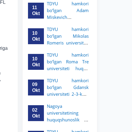
EFL
TDYU hamkori
uchun akademik
11
bo‘lgan Adam
mobillik dasturini
Okt
Miskevich
e’lon qildi
universiteti 2-3-
TDYU hamkori
bosqich talabalari
10
bo‘lgan Mikolas
uchun akademik
Okt
Romeris universiteti
mobillik dasturini
riga
2-3-kurs talabalari
e’lon qildi
TDYU hamkori
uchun akademik
10
bo‘lgan Roma Tre
mobillik dasturini
Okt
universiteti huquq
e’lon qildi
n
maktabi 2-3-kurs
TDYU hamkori
y
talabalari uchun
09
bo‘lgan Gdansk
akademik mobillik
Okt
universiteti 2-3-kurs
dasturini e’lon qildi
talabalari uchun
Nagoya
akademik mobillik
02
universitetining
dasturini e’lon qildi
Okt
huquqshunoslik va
siyosiy fanlar
TDYU hamkori