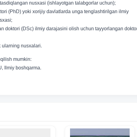
tasdiqlangan nusxasi (ishlayotgan talabgorlar uchun);
ori (PhD) yoki xorijiy davlatlarda unga tenglashtirilgan ilmiy
sxasi;
n doktori (DSc) ilmiy darajasini olish uchun tayyorlangan doktor
k ularning nusxalari.
qilish mumkin:
U, Ilmiy boshqarma.