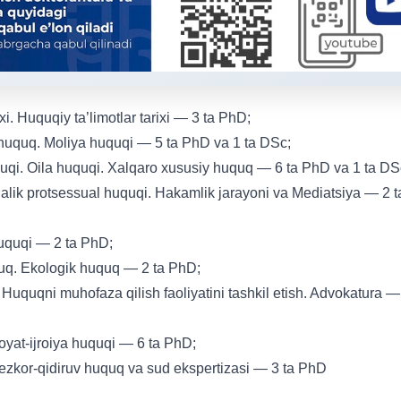
i. Huquqiy ta’limotlar tarixi — 3 ta PhD;
 huquq. Moliya huquqi — 5 ta PhD va 1 ta DSc;
quqi. Oila huquqi. Xalqaro xususiy huquq — 6 ta PhD va 1 ta DS
jalik protsessual huquqi. Hakamlik jarayoni va Mediatsiya — 2 t
huquqi — 2 ta PhD;
uquq. Ekologik huquq — 2 ta PhD;
 Huquqni muhofaza qilish faoliyatini tashkil etish. Advokatura —
noyat-ijroiya huquqi — 6 ta PhD;
 Tezkor-qidiruv huquq va sud ekspertizasi — 3 ta PhD