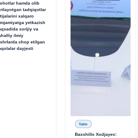
lohotlar hamda olib
rilayotgan tadqiqotlar
tijalarini xalqaro
mjamiyatga yetkazish
qsadida xorijiy va
halliy ilmiy
shrlarda chop etilgan
qolalar dayjesti
Talim
Baxshillo Xodjayev: