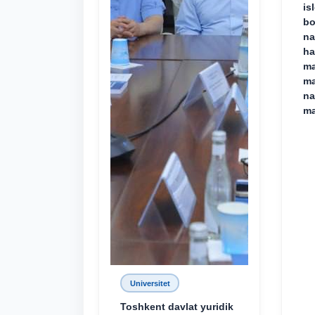
is
bo
na
ha
ma
ma
na
ma
Universitet
Toshkent davlat yuridik