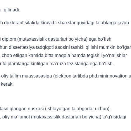
 qilinadi.
nch doktorant sifatida kiruvchi shaxslar quyidagi talablarga javob
i diplom (mutaxassislik dasturlari bo‘yicha) ega bo‘lish;
chun dissertatsiya tadqiqoti asosini tashkil qilishi mumkin bo‘lga
rda chop etilgan kamida bitta maqola hamda tegishli yo‘nalishlar
to‘plamlariga kiritilgan ma’ruza tezislariga ega bo‘lish.
oliy ta’lim muassasasiga (elektron tartibda phd.mininnovation.
 kerak:
tasdiqlangan nusxasi (ishlayotgan talabgorlar uchun);
 oliy ma’lumot (mutaxassislik dasturlari bo‘yicha) to‘g‘risidagi