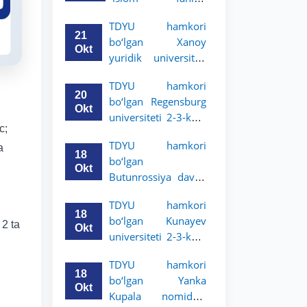
uchun akademik
universiteti 2-3-
mobillik dasturini
TDYU hamkori
kurs talabalari
e’lon qildi
21
bo‘lgan Xanoy
uchun akademik
Okt
yuridik universiteti
mobillik dasturini
2-3-bosqich
e’lon qiladi
TDYU hamkori
talabalari uchun
20
bo‘lgan Regensburg
akademik mobillik
Okt
universiteti 2-3-kurs
dasturini e’lon qildi
c;
talabalari uchun
TDYU hamkori
akademik mobillik
a
18
bo‘lgan
dasturini e’lon qildi
Okt
Butunrossiya davlat
adliya universiteti 2-
TDYU hamkori
3-kurs talabalari
18
bo‘lgan Kunayev
uchun akademik
 2 ta
Okt
universiteti 2-3-kurs
mobillik dasturini
talabalari uchun
e’lon qildi
TDYU hamkori
akademik mobillik
18
bo‘lgan Yanka
dasturini e’lon qiladi
Okt
Kupala nomidagi