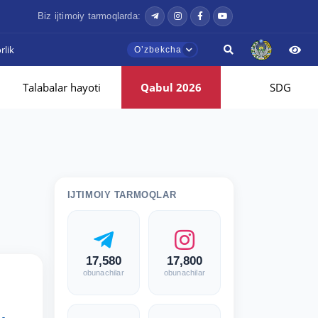
Biz ijtimoiy tarmoqlarda:
lik
Oʼzbekcha
Talabalar hayoti
Qabul 2026
SDG
IJTIMOIY TARMOQLAR
17,580
17,800
obunachilar
obunachilar