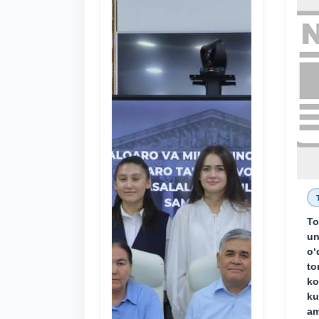
To
un
o‘
to
ko
ku
am