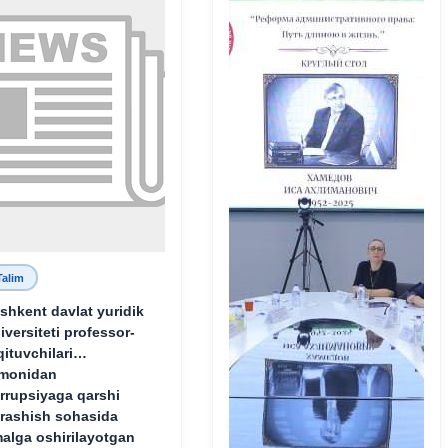
Talim
shkent davlat yuridik
iversiteti professor-
qituvchilari
monidan
rrupsiyaga qarshi
rashish sohasida
alga oshirilayotgan