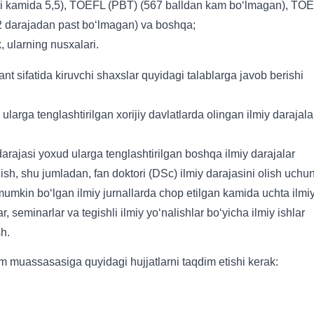
a balli kamida 5,5), TOEFL (PBT) (567 balldan kam bo‘lmagan), TO
2 darajadan past bo‘lmagan) va boshqa;
, ularning nusxalari.
rant sifatida kiruvchi shaxslar quyidagi talablarga javob berishi
larga tenglashtirilgan xorijiy davlatlarda olingan ilmiy darajala
darajasi yoxud ularga tenglashtirilgan boshqa ilmiy darajalar
sh, shu jumladan, fan doktori (DSc) ilmiy darajasini olish uchu
i mumkin bo‘lgan ilmiy jurnallarda chop etilgan kamida uchta ilmi
seminarlar va tegishli ilmiy yo‘nalishlar bo‘yicha ilmiy ishlar
sh.
im muassasasiga quyidagi hujjatlarni taqdim etishi kerak: