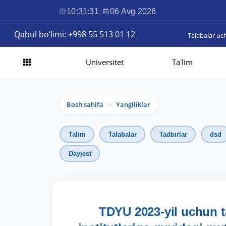
10:31:32
·
06 Avg 2026
Qabul bo‘limi: +998 55 513 01 12
Talabalar uc
Universitet
Ta'lim
Bosh sahifa
Yangiliklar
>
Talim
Talabalar
Tadbirlar
dsd
Dayjest
TDYU 2023-yil uchun t