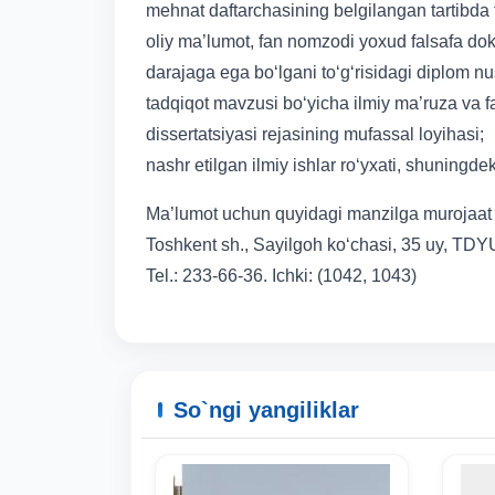
mehnat daftarchasining belgilangan tartibda 
oliy ma’lumot, fan nomzodi yoxud falsafa dokt
darajaga ega bo‘lgani to‘g‘risidagi diplom nu
tadqiqot mavzusi bo‘yicha ilmiy ma’ruza va fa
dissertatsiyasi rejasining mufassal loyihasi;
nashr etilgan ilmiy ishlar ro‘yxati, shuningde
Ma’lumot uchun quyidagi manzilga murojaat 
Toshkent sh., Sayilgoh ko‘chasi, 35 uy, TDY
Tel.: 233-66-36. Ichki: (1042, 1043)
So`ngi yangiliklar