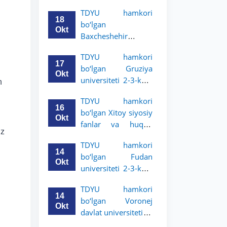
Grodno davlat
TDYU hamkori
universiteti 2-3-
18
bo‘lgan
bosqich talabalari
Okt
Baxcheshehir
uchun akademik
universiteti 2-3-
mobillik dasturini
TDYU hamkori
bosqich talabalari
e’lon qildi
17
bo‘lgan Gruziya
uchun akademik
Okt
universiteti 2-3-kurs
mobillik dasturini
n
talabalari uchun
e’lon qildi
TDYU hamkori
akademik mobillik
16
bo‘lgan Xitoy siyosiy
dasturini e’lon qildi
Okt
fanlar va huquq
uz
universiteti 2-3-kurs
TDYU hamkori
talabalari uchun
14
bo‘lgan Fudan
akademik mobillik
Okt
universiteti 2-3-kurs
dasturini e’lon qildi
talabalari uchun
TDYU hamkori
akademik mobillik
14
bo‘lgan Voronej
dasturini e’lon qildi
Okt
davlat universiteti 2-
3-bosqich talabalari