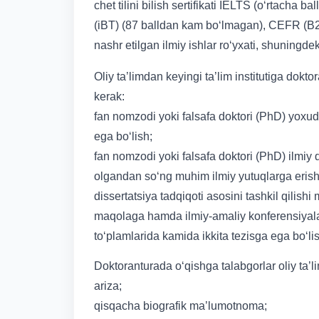
chet tilini bilish sertifikati IELTS (o‘rtach
(iBT) (87 balldan kam bo‘lmagan), CEFR (B
nashr etilgan ilmiy ishlar ro‘yxati, shuningdek
Oliy ta’limdan keyingi ta’lim institutiga dokto
kerak:
fan nomzodi yoki falsafa doktori (PhD) yoxud u
ega bo‘lish;
fan nomzodi yoki falsafa doktori (PhD) ilmiy 
olgandan so‘ng muhim ilmiy yutuqlarga erishi
dissertatsiya tadqiqoti asosini tashkil qilish
maqolaga hamda ilmiy-amaliy konferensiyalar, 
to‘plamlarida kamida ikkita tezisga ega bo‘li
Doktoranturada o‘qishga talabgorlar oliy ta’l
ariza;
qisqacha biografik ma’lumotnoma;