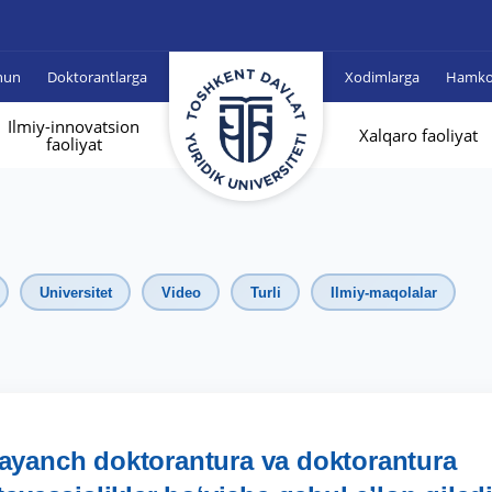
hun
Doktorantlarga
Xodimlarga
Hamkor
Ilmiy-innovatsion
Xalqaro faoliyat
faoliyat
Universitet
Video
Turli
Ilmiy-maqolalar
ayanch doktorantura va doktorantura