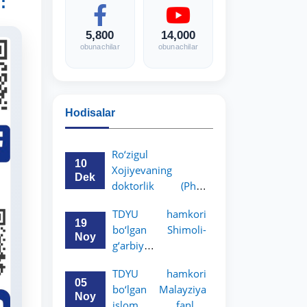
:
5,800
14,000
obunachilar
obunachilar
Hodisalar
Ro‘zigul
10
Xojiyevaning
Dek
doktorlik (PhD)
dissertatsiyasi
TDYU hamkori
himoyasi bo‘lib
19
bo‘lgan Shimoli-
o‘tadi
Noy
g‘arbiy
siyosatshunoslik va
TDYU hamkori
huquq universiteti
05
bo‘lgan Malayziya
2-3-kurs talabalari
Noy
islom fanlari