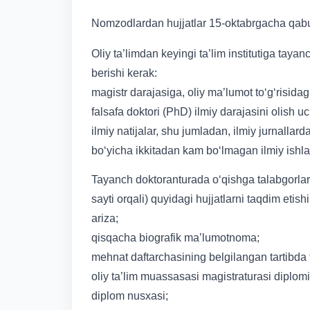
Nomzodlardan hujjatlar 15-oktabrgacha qabul
Oliy ta’limdan keyingi ta’lim institutiga taya
berishi kerak:
magistr darajasiga, oliy ma’lumot to‘g‘risidag
falsafa doktori (PhD) ilmiy darajasini olish u
ilmiy natijalar, shu jumladan, ilmiy jurnalla
bo‘yicha ikkitadan kam bo‘lmagan ilmiy ishlar 
Tayanch doktoranturada o‘qishga talabgorlar 
sayti orqali) quyidagi hujjatlarni taqdim etishi
ariza;
qisqacha biografik ma’lumotnoma;
mehnat daftarchasining belgilangan tartibda 
oliy ta’lim muassasasi magistraturasi diplomi,
diplom nusxasi;