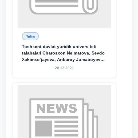
Talim
Toshkent davlat yuridik universiteti
talabalari Charosxon Ne’matova, Sevdo
Xakimxo‘jayeva, Anbaroy Jumaboyeva
hamda TDYU qoshidagi M.S.Vosiqova
28.12.2021
nomidagi akademik litsey 1-kurs
o‘quvchisi Abduvali Maxamadaliyev
Xadicha Sulaymonova nomidagi
maxsus stipendiyaning stipendiatlari
bo‘ldi.