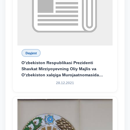
Dayjest
O‘zbekiston Respublikasi Prezidenti
Shavkat Mirziyoyevning Oliy Majlis va
O‘zbekiston xalqiga Murojaatnomasida
belgilangan vazifalar mazmun-mohiyatini
28.12.2021
keng jamoatchilikka yetkazish bo‘yicha
media-reja ijrosi yuzasidan qilingan ishlar
dayjesti