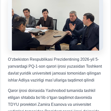
Mavzuni tanlang — keyin shu mavzudagi aniq
savollar chiqadi:
1. Hujjatlar (bakalavr) (5)
2. Hujjatlar (magistr) (4)
3. Suhbat (bakalavr) (8)
4. Suhbat (magistr) (5)
5. To'lov-kontrakt (2)
6. Elektron ariza (16)
7. Call-center (4)
8. Bakalavriat kvotasi (3)
9. Magistratura kvotasi (4)
✉️ Adminga yozish
Oʻzbekiston Respublikasi Prezidentining 2026-yil 5-
yanvardagi PQ-1-son qarori ijrosi yuzasidan Toshkent
davlat yuridik universiteti jamoasi tomonidan qilingan
ishlar Adliya vazirligi mas’ullariga taqdimot qilindi
Qaror ijrosi doirasida Yashnobod tumanida tashkil
etilgan shtabda bo‘lib o‘tgan taqdimot davomida
TDYU prorektori Zamira Esanova va universitet