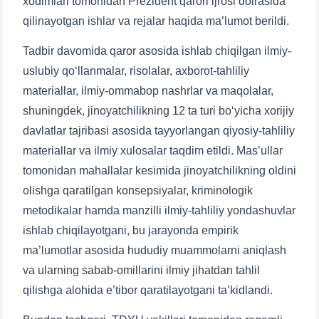
xodimlari tomonidan Prezident qarori ijrosi doirasida
qilinayotgan ishlar va rejalar haqida ma’lumot berildi.
Tadbir davomida qaror asosida ishlab chiqilgan ilmiy-
uslubiy qo‘llanmalar, risolalar, axborot-tahliliy
materiallar, ilmiy-ommabop nashrlar va maqolalar,
shuningdek, jinoyatchilikning 12 ta turi bo‘yicha xorijiy
davlatlar tajribasi asosida tayyorlangan qiyosiy-tahliliy
materiallar va ilmiy xulosalar taqdim etildi. Mas’ullar
tomonidan mahallalar kesimida jinoyatchilikning oldini
olishga qaratilgan konsepsiyalar, kriminologik
metodikalar hamda manzilli ilmiy-tahliliy yondashuvlar
ishlab chiqilayotgani, bu jarayonda empirik
ma’lumotlar asosida hududiy muammolarni aniqlash
va ularning sabab-omillarini ilmiy jihatdan tahlil
qilishga alohida e’tibor qaratilayotgani ta’kidlandi.