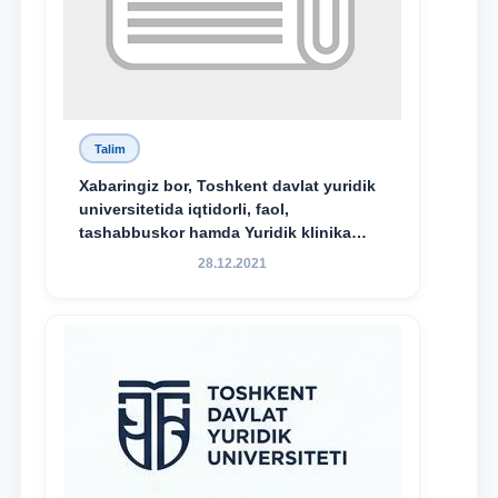
Talim
Xabaringiz bor, Toshkent davlat yuridik
universitetida iqtidorli, faol,
tashabbuskor hamda Yuridik klinika
faoliyatida o‘z bilim va ko‘nikmalarini
28.12.2021
namoyon etayotgan talabalarni
rag‘batlantirish maqsadida yangi
tashabbus — “Yuridik klinika
stipendiyasi” joriy etilgan.