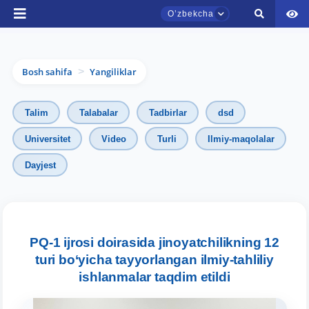
Oʼzbekcha
Bosh sahifa
Yangiliklar
>
Talim
Talabalar
Tadbirlar
dsd
Universitet
Video
Turli
Ilmiy-maqolalar
Dayjest
TDYU qabul murojaatlari chati
Onlayn
Assalomu alaykum! TDYU qabul murojaatlari
chatiga xush kelibsiz.
PQ-1 ijrosi doirasida jinoyatchilikning 12
turi bo‘yicha tayyorlangan ilmiy-tahliliy
Qabul bo'yicha murojaatlaringizni ushbu
ishlanmalar taqdim etildi
chatda qoldiring.