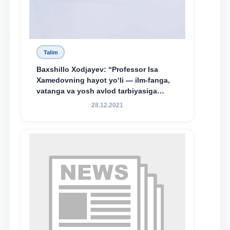
Talim
Baxshillo Xodjayev: “Professor Isa
Xamedovning hayot yo‘li — ilm-fanga,
vatanga va yosh avlod tarbiyasiga
sodiqlikning oliy namunasidir”.
28.12.2021