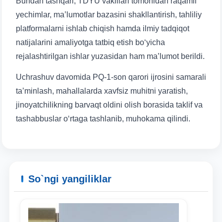
Bundan tashqari, TDYU vakillari tomonidan raqamli
yechimlar, ma’lumotlar bazasini shakllantirish, tahliliy
platformalarni ishlab chiqish hamda ilmiy tadqiqot
natijalarini amaliyotga tatbiq etish bo‘yicha
rejalashtirilgan ishlar yuzasidan ham ma’lumot berildi.
Uchrashuv davomida PQ-1-son qarori ijrosini samarali
ta’minlash, mahallalarda xavfsiz muhitni yaratish,
jinoyatchilikning barvaqt oldini olish borasida taklif va
tashabbuslar o‘rtaga tashlanib, muhokama qilindi.
Ism va familiyangiz
Telefon raqamingiz
Pochta
So`ngi yangiliklar
yuborish