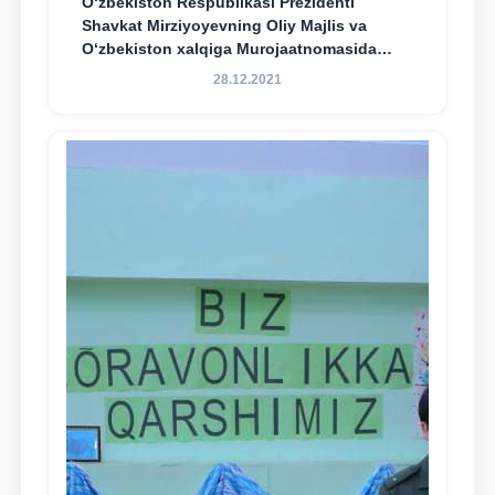
O‘zbekiston Respublikasi Prezidenti
Shavkat Mirziyoyevning Oliy Majlis va
O‘zbekiston xalqiga Murojaatnomasida
belgilangan vazifalar mazmun-mohiyatini
28.12.2021
keng jamoatchilikka yetkazish bo‘yicha
media-reja ijrosi yuzasidan qilingan ishlar
dayjesti