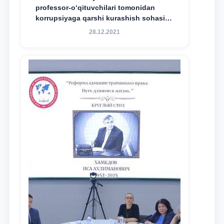
professor-o‘qituvchilari tomonidan
korrupsiyaga qarshi kurashish sohasida
amalga oshirilayotgan islohotlar hamda
28.12.2021
olib borilayotgan tadqiqotlar natijalarini
xalqaro hamjamiyatga yetkazish
maqsadida xorijiy va mahalliy ilmiy
nashrlarda chop etilgan maqolalar
dayjesti