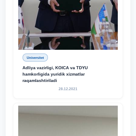
Universitet
Adliya vazirligi, KOICA va TDYU
hamkorligida yuridik xizmatlar
raqamlashtiriladi
28.12.2021