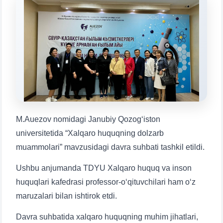
Mavzuni tanlang — keyin shu mavzudagi aniq
savollar chiqadi:
1. Hujjatlar (bakalavr) (5)
2. Hujjatlar (magistr) (4)
3. Suhbat (bakalavr) (8)
4. Suhbat (magistr) (5)
5. To'lov-kontrakt (2)
6. Elektron ariza (16)
7. Call-center (4)
8. Bakalavriat kvotasi (3)
9. Magistratura kvotasi (4)
✉️ Adminga yozish
M.Auezov nomidagi Janubiy Qozog‘iston
universitetida “Xalqaro huquqning dolzarb
muammolari” mavzusidagi davra suhbati tashkil etildi.
Ushbu anjumanda TDYU Xalqaro huquq va inson
huquqlari kafedrasi professor-o‘qituvchilari ham o‘z
maruzalari bilan ishtirok etdi.
Davra suhbatida xalqaro huquqning muhim jihatlari,