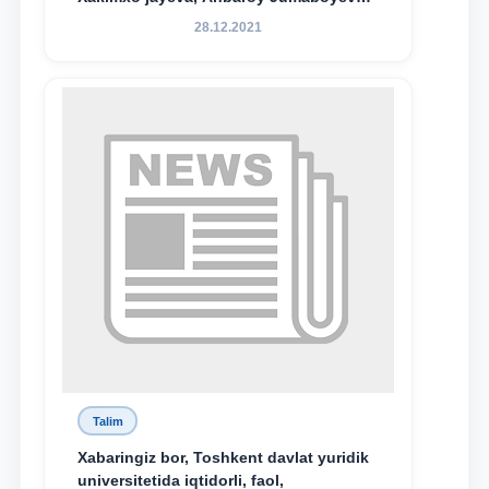
hamda TDYU qoshidagi M.S.Vosiqova
28.12.2021
nomidagi akademik litsey 1-kurs
o‘quvchisi Abduvali Maxamadaliyev
Xadicha Sulaymonova nomidagi
maxsus stipendiyaning stipendiatlari
bo‘ldi.
Talim
Xabaringiz bor, Toshkent davlat yuridik
universitetida iqtidorli, faol,