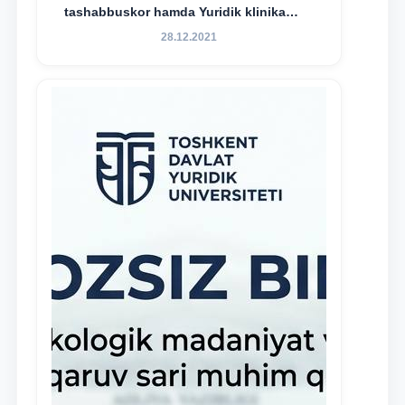
tashabbuskor hamda Yuridik klinika
faoliyatida o‘z bilim va ko‘nikmalarini
28.12.2021
namoyon etayotgan talabalarni
rag‘batlantirish maqsadida yangi
tashabbus — “Yuridik klinika
stipendiyasi” joriy etilgan.