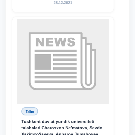
sodiqlikning oliy namunasidir”.
28.12.2021
Talim
Toshkent davlat yuridik universiteti
talabalari Charosxon Ne’matova, Sevdo
Xakimxo‘jayeva, Anbaroy Jumaboyeva