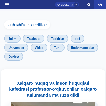
Oʼzbekcha
Bosh sahifa
Yangiliklar
>
Talim
Talabalar
Tadbirlar
dsd
Universitet
Video
Turli
Ilmiy-maqolalar
Dayjest
TDYU qabul murojaatlari chati
Onlayn
Assalomu alaykum! TDYU qabul murojaatlari
chatiga xush kelibsiz.
Xalqaro huquq va inson huquqlari
kafedrasi professor-o‘qituvchilari xalqaro
Qabul bo'yicha murojaatlaringizni ushbu
anjumanda ma’ruza qildi
chatda qoldiring.