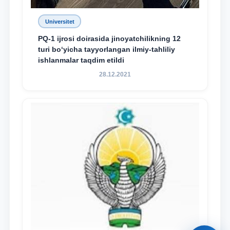
Universitet
PQ-1 ijrosi doirasida jinoyatchilikning 12
turi bo‘yicha tayyorlangan ilmiy-tahliliy
ishlanmalar taqdim etildi
28.12.2021