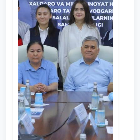
Ism va familiyangiz
Telefon raqamingiz
Pochta
yuborish