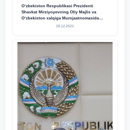
O‘zbekiston Respublikasi Prezidenti
Shavkat Mirziyoyevning Oliy Majlis va
O‘zbekiston xalqiga Murojaatnomasida
belgilangan vazifalar mazmun-mohiyatini
28.12.2021
keng jamoatchilikka yetkazish bo‘yicha
media-reja ijrosi yuzasidan qilingan ishlar
dayjesti