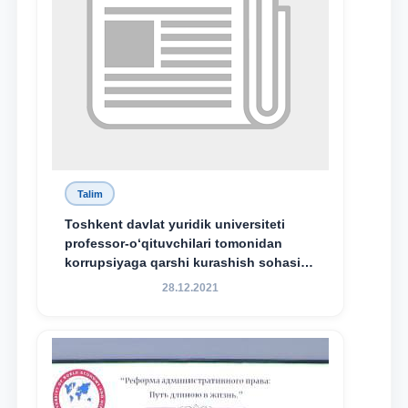
Talim
Toshkent davlat yuridik universiteti
professor-o‘qituvchilari tomonidan
korrupsiyaga qarshi kurashish sohasida
amalga oshirilayotgan islohotlar hamda
28.12.2021
olib borilayotgan tadqiqotlar natijalarini
xalqaro hamjamiyatga yetkazish
maqsadida xorijiy va mahalliy ilmiy
nashrlarda chop etilgan maqolalar
dayjesti