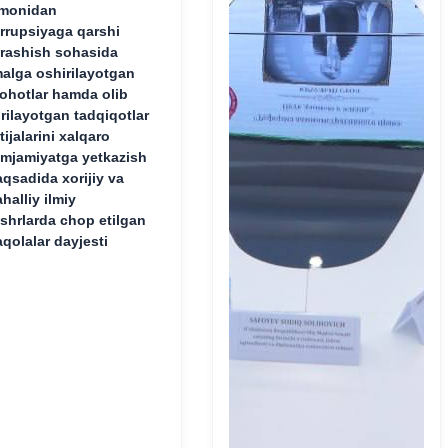
monidan
rrupsiyaga qarshi
rashish sohasida
alga oshirilayotgan
lohotlar hamda olib
rilayotgan tadqiqotlar
tijalarini xalqaro
mjamiyatga yetkazish
qsadida xorijiy va
halliy ilmiy
shrlarda chop etilgan
qolalar dayjesti