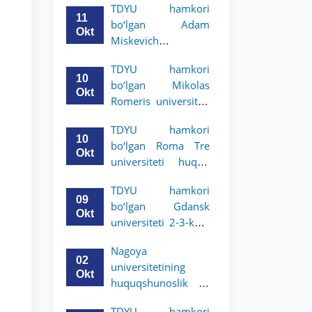
TDYU hamkori
uchun akademik
11
bo‘lgan Adam
mobillik dasturini
Okt
Miskevich
e’lon qildi
universiteti 2-3-
TDYU hamkori
bosqich talabalari
10
bo‘lgan Mikolas
uchun akademik
Okt
Romeris universiteti
mobillik dasturini
2-3-kurs talabalari
e’lon qildi
TDYU hamkori
uchun akademik
10
bo‘lgan Roma Tre
mobillik dasturini
Okt
universiteti huquq
e’lon qildi
maktabi 2-3-kurs
TDYU hamkori
talabalari uchun
09
bo‘lgan Gdansk
akademik mobillik
Okt
universiteti 2-3-kurs
dasturini e’lon qildi
talabalari uchun
Nagoya
akademik mobillik
02
universitetining
dasturini e’lon qildi
Okt
huquqshunoslik va
siyosiy fanlar
TDYU hamkori