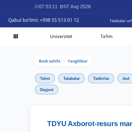
07:53:12
·
07 Avg 2026
Qabul bo‘limi: +998 55 513 01 12
Talabalar uc
Universitet
Ta'lim
Bosh sahifa
Yangiliklar
>
Talim
Talabalar
Tadbirlar
dsd
Dayjest
TDYU Axborot-resurs marka