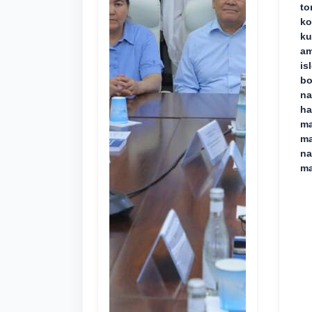
to
ko
ku
am
is
bo
na
ha
ma
ma
na
ma