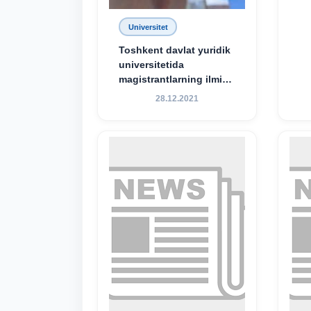
Universitet
Toshkent davlat yuridik
universitetida
magistrantlarning ilmiy-
amaliy konferensiyasi
28.12.2021
o‘tkazildi