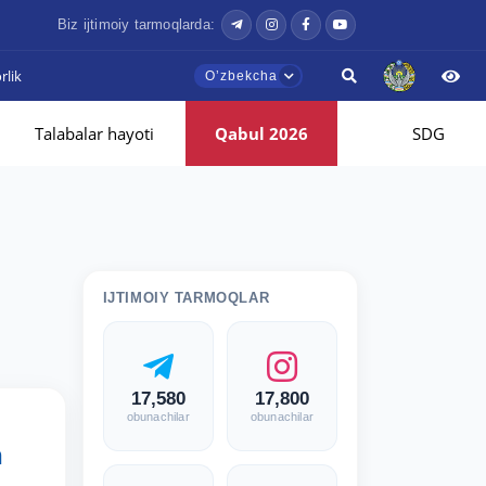
Biz ijtimoiy tarmoqlarda:
lik
Oʼzbekcha
Talabalar hayoti
Qabul 2026
SDG
IJTIMOIY TARMOQLAR
17,580
17,800
obunachilar
obunachilar
n