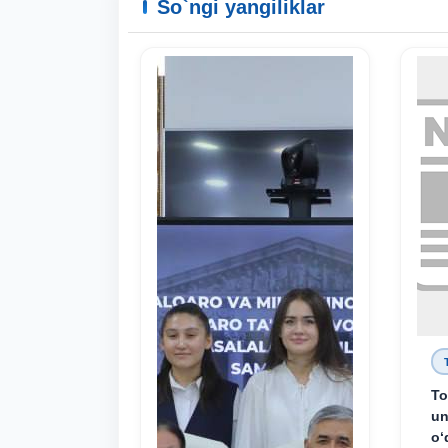
So`ngi yangiliklar
To
un
o‘