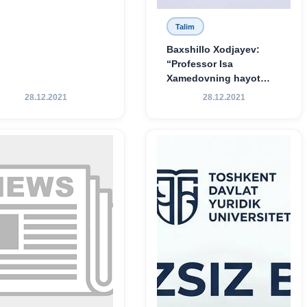
Talim
Baxshillo Xodjayev:
“Professor Isa
Xamedovning hayot
yo‘li — ilm-fanga,
28.12.2021
28.12.2021
vatanga va yosh avlod
tarbiyasiga sodiqlikning
oliy namunasidir”.