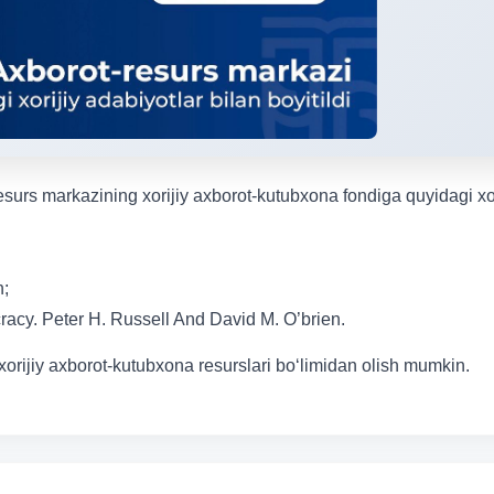
resurs markazining xorijiy axborot-kutubxona fondiga quyidagi xor
n;
acy. Peter H. Russell And David M. O’brien.
orijiy axborot-kutubxona resurslari bo‘limidan olish mumkin.