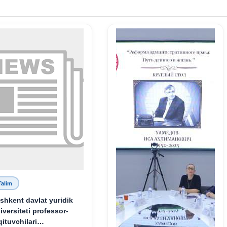
Talim
shkent davlat yuridik
iversiteti professor-
qituvchilari