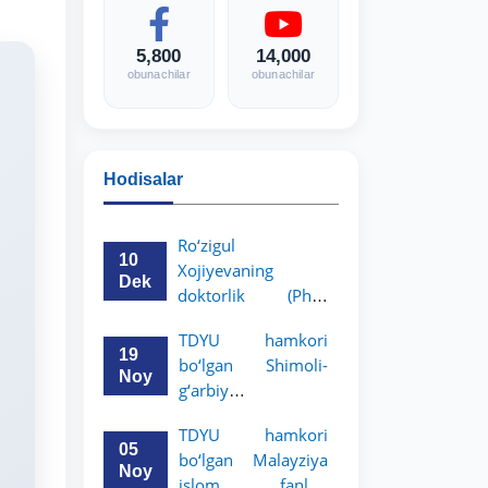
5,800
14,000
obunachilar
obunachilar
Hodisalar
Ro‘zigul
10
Xojiyevaning
Dek
doktorlik (PhD)
dissertatsiyasi
TDYU hamkori
himoyasi bo‘lib
19
bo‘lgan Shimoli-
o‘tadi
Noy
g‘arbiy
siyosatshunoslik va
TDYU hamkori
huquq universiteti
05
bo‘lgan Malayziya
2-3-kurs talabalari
Noy
islom fanlari