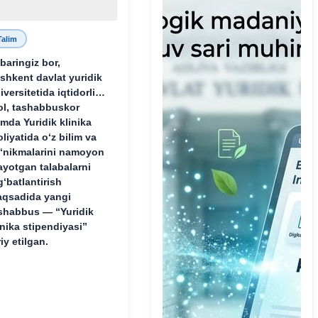
Talim
baringiz bor,
shkent davlat yuridik
iversitetida iqtidorli,
ol, tashabbuskor
mda Yuridik klinika
oliyatida o‘z bilim va
‘nikmalarini namoyon
ayotgan talabalarni
g‘batlantirish
qsadida yangi
shabbus — “Yuridik
inika stipendiyasi”
riy etilgan.