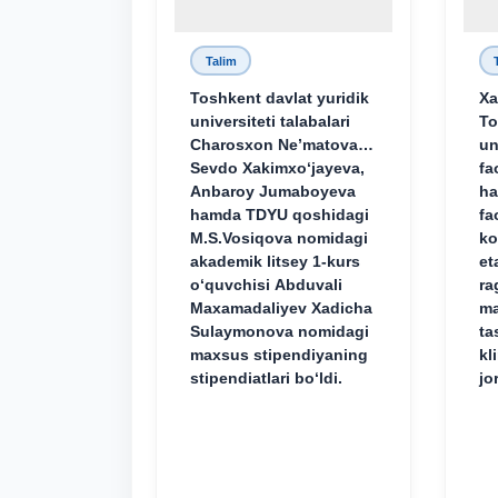
Talim
Toshkent davlat yuridik
Xa
universiteti talabalari
To
Charosxon Ne’matova,
un
Sevdo Xakimxo‘jayeva,
fa
Anbaroy Jumaboyeva
ha
hamda TDYU qoshidagi
fa
M.S.Vosiqova nomidagi
ko
akademik litsey 1-kurs
et
o‘quvchisi Abduvali
ra
Maxamadaliyev Xadicha
ma
Sulaymonova nomidagi
ta
maxsus stipendiyaning
kl
stipendiatlari bo‘ldi.
jo