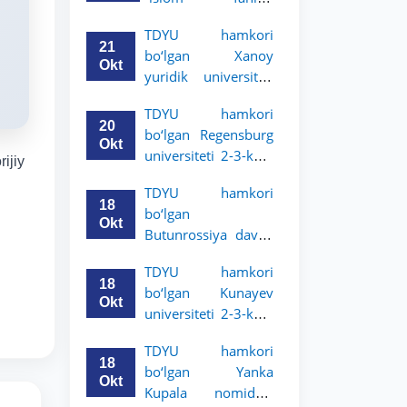
uchun akademik
universiteti 2-3-
mobillik dasturini
TDYU hamkori
kurs talabalari
e’lon qildi
21
bo‘lgan Xanoy
uchun akademik
Okt
yuridik universiteti
mobillik dasturini
2-3-bosqich
e’lon qiladi
TDYU hamkori
talabalari uchun
20
bo‘lgan Regensburg
akademik mobillik
Okt
universiteti 2-3-kurs
dasturini e’lon qildi
ijiy
talabalari uchun
TDYU hamkori
akademik mobillik
18
bo‘lgan
dasturini e’lon qildi
Okt
Butunrossiya davlat
adliya universiteti 2-
TDYU hamkori
3-kurs talabalari
18
bo‘lgan Kunayev
uchun akademik
Okt
universiteti 2-3-kurs
mobillik dasturini
talabalari uchun
e’lon qildi
TDYU hamkori
akademik mobillik
18
bo‘lgan Yanka
dasturini e’lon qiladi
Okt
Kupala nomidagi