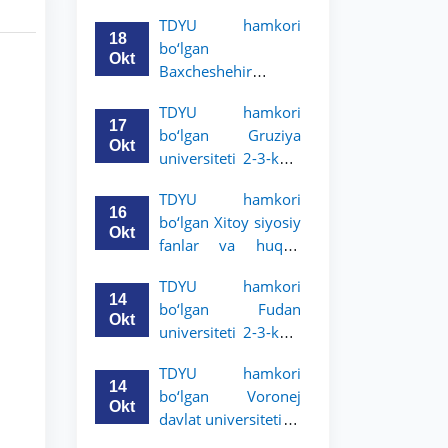
Grodno davlat
TDYU hamkori
universiteti 2-3-
18
bo‘lgan
bosqich talabalari
Okt
Baxcheshehir
uchun akademik
universiteti 2-3-
mobillik dasturini
TDYU hamkori
bosqich talabalari
e’lon qildi
17
bo‘lgan Gruziya
uchun akademik
Okt
universiteti 2-3-kurs
mobillik dasturini
talabalari uchun
e’lon qildi
TDYU hamkori
akademik mobillik
16
bo‘lgan Xitoy siyosiy
dasturini e’lon qildi
Okt
fanlar va huquq
universiteti 2-3-kurs
TDYU hamkori
talabalari uchun
14
bo‘lgan Fudan
akademik mobillik
Okt
universiteti 2-3-kurs
dasturini e’lon qildi
talabalari uchun
TDYU hamkori
akademik mobillik
14
bo‘lgan Voronej
dasturini e’lon qildi
Okt
davlat universiteti 2-
3-bosqich talabalari