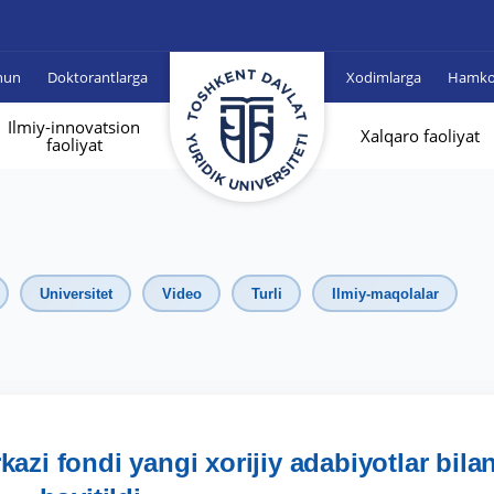
hun
Doktorantlarga
Xodimlarga
Hamkor
Ilmiy-innovatsion
Xalqaro faoliyat
faoliyat
Universitet
Video
Turli
Ilmiy-maqolalar
zi fondi yangi xorijiy adabiyotlar bila