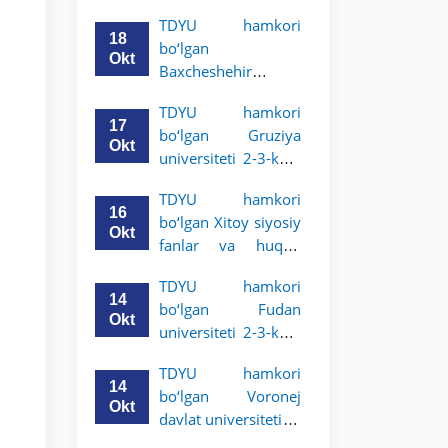
Grodno davlat
TDYU hamkori
universiteti 2-3-
18
bo‘lgan
bosqich talabalari
Okt
Baxcheshehir
uchun akademik
universiteti 2-3-
mobillik dasturini
TDYU hamkori
bosqich talabalari
e’lon qildi
17
bo‘lgan Gruziya
uchun akademik
Okt
universiteti 2-3-kurs
mobillik dasturini
talabalari uchun
e’lon qildi
TDYU hamkori
akademik mobillik
16
bo‘lgan Xitoy siyosiy
dasturini e’lon qildi
Okt
fanlar va huquq
universiteti 2-3-kurs
TDYU hamkori
talabalari uchun
14
bo‘lgan Fudan
akademik mobillik
Okt
universiteti 2-3-kurs
dasturini e’lon qildi
talabalari uchun
TDYU hamkori
akademik mobillik
14
bo‘lgan Voronej
dasturini e’lon qildi
Okt
davlat universiteti 2-
3-bosqich talabalari