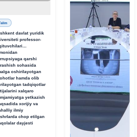
Talim
shkent davlat yuridik
iversiteti professor-
qituvchilari
monidan
rrupsiyaga qarshi
rashish sohasida
alga oshirilayotgan
lohotlar hamda olib
rilayotgan tadqiqotlar
tijalarini xalqaro
mjamiyatga yetkazish
qsadida xorijiy va
halliy ilmiy
shrlarda chop etilgan
qolalar dayjesti