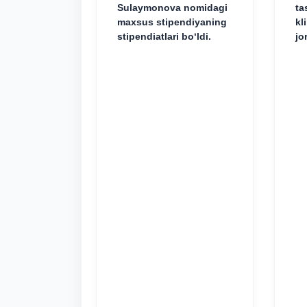
Sulaymonova nomidagi
ta
maxsus stipendiyaning
kl
stipendiatlari bo‘ldi.
jo