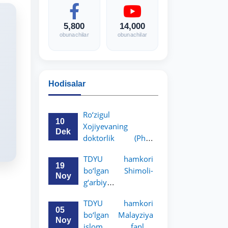
5,800
14,000
obunachilar
obunachilar
Hodisalar
Ro‘zigul
10
Xojiyevaning
Dek
doktorlik (PhD)
dissertatsiyasi
TDYU hamkori
himoyasi bo‘lib
19
bo‘lgan Shimoli-
o‘tadi
Noy
g‘arbiy
siyosatshunoslik va
TDYU hamkori
huquq universiteti
05
bo‘lgan Malayziya
2-3-kurs talabalari
Noy
islom fanlari