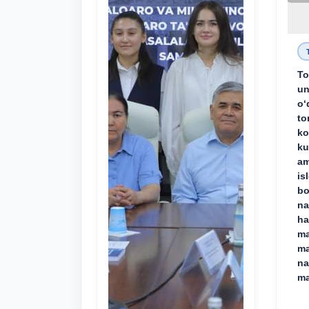
To
un
o‘
to
ko
ku
am
is
bo
na
ha
ma
ma
na
ma