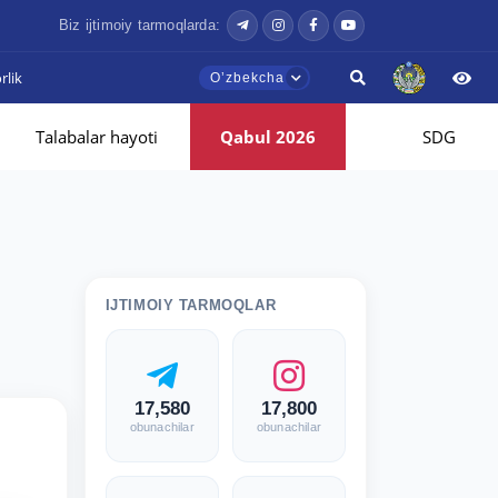
Biz ijtimoiy tarmoqlarda:
lik
Oʼzbekcha
Talabalar hayoti
Qabul 2026
SDG
IJTIMOIY TARMOQLAR
17,580
17,800
obunachilar
obunachilar