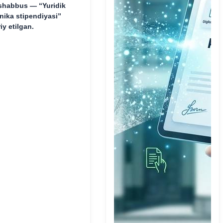
shabbus — “Yuridik
inika stipendiyasi”
riy etilgan.