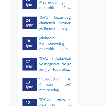
Madrimovning
bitiruvchilarini
Iyun
doktorlik (PhD)
o‘qishga qabul
dissertatsiyasi
qilish bo‘yicha
TDYU huzuridagi
himoyasi bo‘lib
arizalar qabuli
24
akademik litseydan
o‘tadi
boshlandi
Iyun
yo‘llanma olgan
bitiruvchilar uchun
Jaloliddin
yakka tartibdagi
18
Rahmonovning
suhbat savollari
Iyun
doktorlik (PhD)
ro‘yxati tasdiqlandi.
dissertatsiyasi
TDYU bakalavriati
himoyasi bo‘lib
17
va magistraturasiga
o‘tadi
Iyun
xorijiy fuqarolarni
o‘qishga qabul
“Introduction to
qilish bo‘yicha
13
Contract Law”
arizalar qabuli
Iyun
mavzusidagi
boshlandi
mahorat darsini
TDYUda professor-
Kristofer Sayks olib
12
o‘qituvchi va