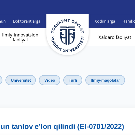
hun
Doktorantlarga
Xodimlarga
Hamkor
Ilmiy-innovatsion
Xalqaro faoliyat
faoliyat
Universitet
Video
Turli
Ilmiy-maqolalar
hun tanlov e’lon qilindi (El-0701/2022)