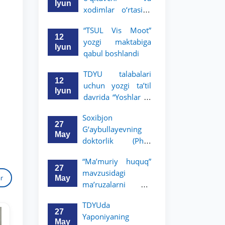
boradi
Iyun
xodimlar o‘rtasida
“Zukko kitobxon”
“TSUL Vis Moot”
tanlovi o‘tkazildi
12
yozgi maktabiga
Iyun
qabul boshlandi
TDYU talabalari
12
uchun yozgi ta’til
Iyun
davrida “Yoshlar —
huquqshunoslar”
Soxibjon
targ‘ibot tanlovi
27
G‘aybullayevning
e’lon qilindi
May
TDYU qabul murojaatlari chati
doktorlik (PhD)
Onlayn
Assalomu alaykum! TDYU qabul
dissertatsiyasi
murojaatlari chatiga xush kelibsiz.
“Ma’muriy huquq”
himoyasi bo‘lib
27
mavzusidagi
o‘tadi
ar
May
Qabul bo'yicha murojaatlaringizni
ma’ruzalarni Dr.
ushbu chatda qoldiring.
Kristian Shaich olib
TDYUda
boradi
27
Yaponiyaning
Mavzuni tanlang — keyin shu
May