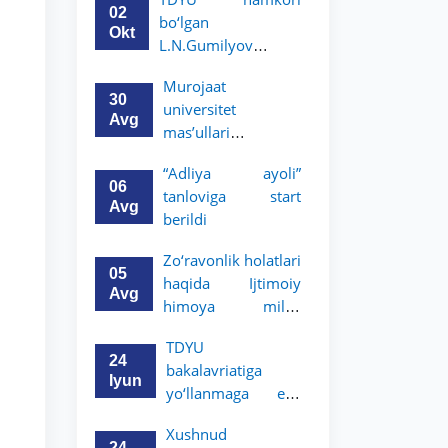
boʻyicha
02
bo‘lgan
magistratura dasturi
Okt
L.N.Gumilyov
stipendiyasiga
nomidagi
hujjatlarni qabul
Murojaat
Yevroosiyo milliy
qilish boshlandi
30
universitet
universiteti 2-3-kurs
Avg
mas’ullari
talabalari uchun
tomonidan ko‘rib
akademik mobillik
“Adliya ayoli”
chiqilmoqda
dasturini e’lon qiladi
06
tanloviga start
Avg
berildi
Zo‘ravonlik holatlari
05
haqida Ijtimoiy
Avg
himoya milliy
agentligining
TDYU
hududiy
24
bakalavriatiga
boʻlinmalariga
Iyun
yo‘llanmaga ega
murojaat qiling
bo‘lgan akademik
Xushnud
litsey
24