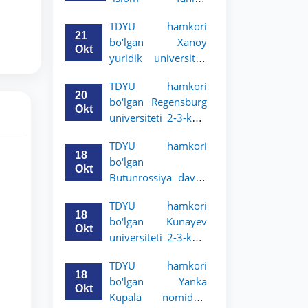
uchun akademik
universiteti 2-3-
mobillik dasturini
TDYU hamkori
kurs talabalari
e’lon qildi
21
bo‘lgan Xanoy
uchun akademik
Okt
yuridik universiteti
mobillik dasturini
2-3-bosqich
e’lon qiladi
TDYU hamkori
talabalari uchun
20
bo‘lgan Regensburg
akademik mobillik
Okt
universiteti 2-3-kurs
dasturini e’lon qildi
talabalari uchun
TDYU hamkori
akademik mobillik
18
bo‘lgan
dasturini e’lon qildi
Okt
Butunrossiya davlat
adliya universiteti 2-
TDYU hamkori
3-kurs talabalari
18
bo‘lgan Kunayev
uchun akademik
Okt
universiteti 2-3-kurs
mobillik dasturini
talabalari uchun
e’lon qildi
TDYU hamkori
akademik mobillik
18
bo‘lgan Yanka
dasturini e’lon qiladi
Okt
Kupala nomidagi