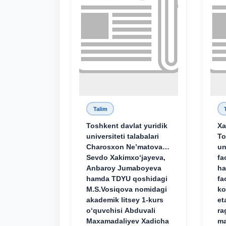
Talim
Toshkent davlat yuridik
Xa
universiteti talabalari
To
Charosxon Ne’matova,
un
Sevdo Xakimxo‘jayeva,
fa
Anbaroy Jumaboyeva
ha
hamda TDYU qoshidagi
fa
M.S.Vosiqova nomidagi
ko
akademik litsey 1-kurs
et
o‘quvchisi Abduvali
ra
Maxamadaliyev Xadicha
ma