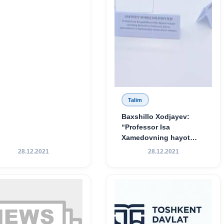
Talim
Baxshillo Xodjayev:
“Professor Isa
Xamedovning hayot
yo‘li — ilm-fanga,
28.12.2021
28.12.2021
vatanga va yosh avlod
tarbiyasiga sodiqlikning
oliy namunasidir”.