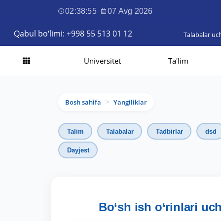
02:38:56
·
07 Avg 2026
Qabul bo‘limi: +998 55 513 01 12
Talabalar uc
Universitet
Ta'lim
Bosh sahifa
Yangiliklar
>
Talim
Talabalar
Tadbirlar
dsd
Dayjest
Bo‘sh ish o‘rinlari uc