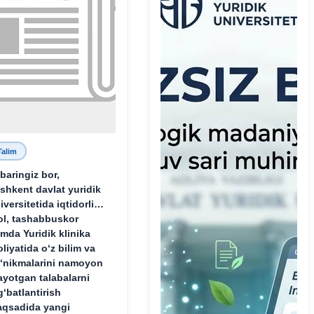
Talim
baringiz bor,
shkent davlat yuridik
iversitetida iqtidorli,
ol, tashabbuskor
mda Yuridik klinika
oliyatida o‘z bilim va
‘nikmalarini namoyon
ayotgan talabalarni
g‘batlantirish
qsadida yangi