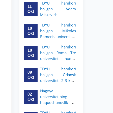
TDYU hamkori
uchun akademik
11
bo‘lgan Adam
mobillik dasturini
Okt
Miskevich
e’lon qildi
universiteti 2-3-
TDYU hamkori
bosqich talabalari
10
bo‘lgan Mikolas
uchun akademik
Okt
Romeris universiteti
mobillik dasturini
2-3-kurs talabalari
e’lon qildi
TDYU hamkori
uchun akademik
10
bo‘lgan Roma Tre
mobillik dasturini
Okt
universiteti huquq
e’lon qildi
maktabi 2-3-kurs
TDYU hamkori
talabalari uchun
09
bo‘lgan Gdansk
akademik mobillik
Okt
universiteti 2-3-kurs
dasturini e’lon qildi
talabalari uchun
Nagoya
akademik mobillik
02
universitetining
dasturini e’lon qildi
Okt
huquqshunoslik va
siyosiy fanlar
TDYU hamkori