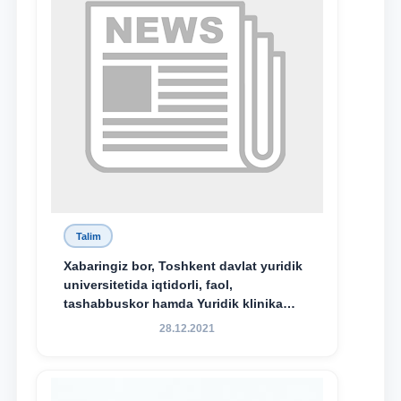
bo‘ldi.
Talim
Xabaringiz bor, Toshkent davlat yuridik
universitetida iqtidorli, faol,
tashabbuskor hamda Yuridik klinika
faoliyatida o‘z bilim va ko‘nikmalarini
28.12.2021
namoyon etayotgan talabalarni
rag‘batlantirish maqsadida yangi
tashabbus — “Yuridik klinika
stipendiyasi” joriy etilgan.