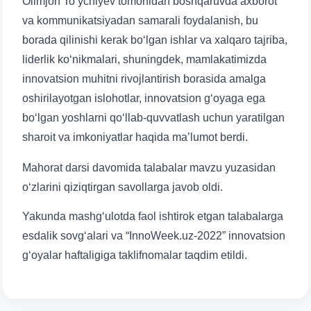
Olimjon To‘ychiyev tomonidan boshqaruvda axborot
va kommunikatsiyadan samarali foydalanish, bu
borada qilinishi kerak bo‘lgan ishlar va xalqaro tajriba,
liderlik ko‘nikmalari, shuningdek, mamlakatimizda
innovatsion muhitni rivojlantirish borasida amalga
oshirilayotgan islohotlar, innovatsion g‘oyaga ega
bo‘lgan yoshlarni qo‘llab-quvvatlash uchun yaratilgan
sharoit va imkoniyatlar haqida ma’lumot berdi.
Mahorat darsi davomida talabalar mavzu yuzasidan
o‘zlarini qiziqtirgan savollarga javob oldi.
Yakunda mashg‘ulotda faol ishtirok etgan talabalarga
esdalik sovg‘alari va “InnoWeek.uz-2022” innovatsion
gʻoyalar haftaligiga taklifnomalar taqdim etildi.