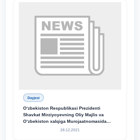
Dayjest
O‘zbekiston Respublikasi Prezidenti
Shavkat Mirziyoyevning Oliy Majlis va
O‘zbekiston xalqiga Murojaatnomasida
belgilangan vazifalar mazmun-mohiyatini
28.12.2021
keng jamoatchilikka yetkazish bo‘yicha