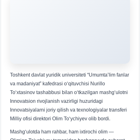
Mavzuni tanlang — keyin shu mavzudagi aniq
savollar chiqadi:
1. Hujjatlar (bakalavr) (5)
2. Hujjatlar (magistr) (4)
3. Suhbat (bakalavr) (8)
4. Suhbat (magistr) (5)
5. To'lov-kontrakt (2)
6. Elektron ariza (16)
7. Call-center (4)
8. Bakalavriat kvotasi (3)
9. Magistratura kvotasi (4)
✉️ Adminga yozish
Toshkent davlat yuridik universiteti “Umumta’lim fanlar
va madaniyat” kafedrasi o‘qituvchisi Nurillo
To‘xtasinov tashabbusi bilan o‘tkazilgan mashg‘ulotni
Innovatsion rivojlanish vazirligi huzuridagi
Innovatsiyalarni joriy qilish va texnologiyalar transferi
Milliy ofisi direktori Olim To‘ychiyev olib bordi.
Mashg‘ulotda ham rahbar, ham ixtirochi olim —