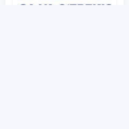
Universitet
O‘zbekiston Respublikasi Prezidenti
Shavkat Mirziyoyevning Oliy Majlis va
O‘zbekiston xalqiga Murojaatnomasida
belgilangan vazifalar mazmun-mohiyatini