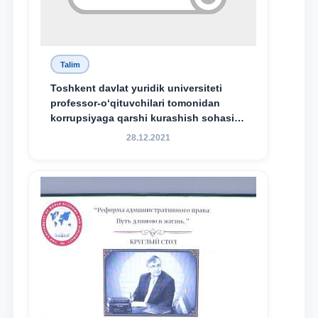
Talim
Toshkent davlat yuridik universiteti
professor-o‘qituvchilari tomonidan
korrupsiyaga qarshi kurashish sohasida
amalga oshirilayotgan islohotlar hamda
28.12.2021
olib borilayotgan tadqiqotlar natijalarini
xalqaro hamjamiyatga yetkazish
maqsadida xorijiy va mahalliy ilmiy
nashrlarda chop etilgan maqolalar
dayjesti