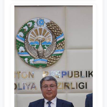
media-reja ijrosi yuzasidan qilingan ishlar
dayjesti