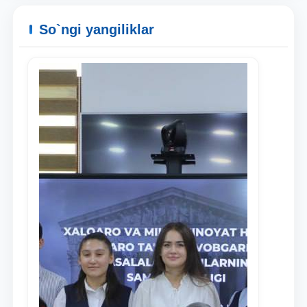
So`ngi yangiliklar
Ism va familiyangiz
Telefon raqamingiz
Pochta
yuborish