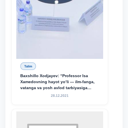
Talim
Baxshillo Xodjayev: “Professor Isa
Xamedovning hayot yo‘li — ilm-fanga,
vatanga va yosh avlod tarbiyasiga
sodiqlikning oliy namunasidir”.
28.12.2021