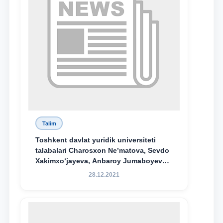
Talim
Toshkent davlat yuridik universiteti
talabalari Charosxon Ne’matova, Sevdo
Xakimxo‘jayeva, Anbaroy Jumaboyeva
hamda TDYU qoshidagi M.S.Vosiqova
28.12.2021
nomidagi akademik litsey 1-kurs
o‘quvchisi Abduvali Maxamadaliyev
Xadicha Sulaymonova nomidagi
maxsus stipendiyaning stipendiatlari