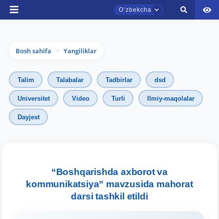
Oʼzbekcha
Bosh sahifa
Yangiliklar
>
Talim
Talabalar
Tadbirlar
dsd
Universitet
Video
Turli
Ilmiy-maqolalar
Dayjest
TDYU qabul murojaatlari chati
Onlayn
Assalomu alaykum! TDYU qabul murojaatlari
chatiga xush kelibsiz.
“Boshqarishda axborot va
kommunikatsiya” mavzusida mahorat
Qabul bo'yicha murojaatlaringizni ushbu
darsi tashkil etildi
chatda qoldiring.