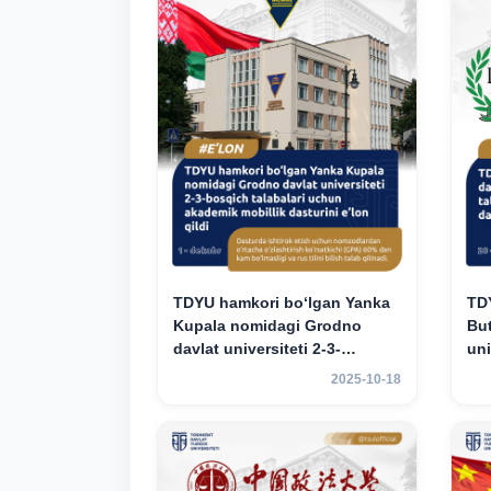
TDYU hamkori bo‘lgan Yanka
TD
Kupala nomidagi Grodno
But
davlat universiteti 2-3-
uni
bosqich talabalari uchun
uc
2025-10-18
akademik mobillik dasturini
das
e’lon qildi