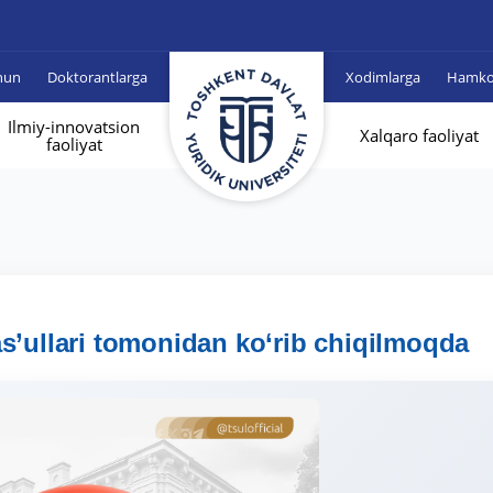
hun
Doktorantlarga
Xodimlarga
Hamkor
Ilmiy-innovatsion
Xalqaro faoliyat
faoliyat
as’ullari tomonidan ko‘rib chiqilmoqda