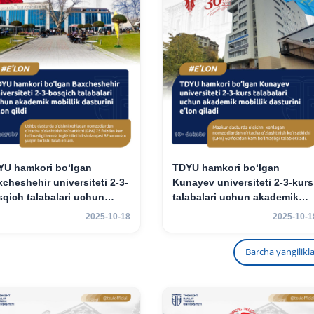
YU hamkori bo‘lgan
TDYU hamkori bo‘lgan
cheshehir universiteti 2-3-
Kunayev universiteti 2-3-kurs
qich talabalari uchun
talabalari uchun akademik
demik mobillik dasturini
mobillik dasturini e’lon qiladi
2025-10-18
2025-10-1
on qildi
Barcha yangilikl