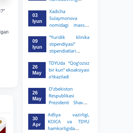
hayot yo‘li — ilm-
Xadicha
i?”
fanga, vatanga va
03
Sulaymonova
yosh avlod
Iyun
nomidagi maxsus
tarbiyasiga
stipendiyaning
‘lgan
sodiqlikning oliy
“Yuridik klinika
2026/2027-o‘quv
namunasidir”.
09
stipendiyasi”
yili g‘oliblari
Iyun
stipendiatlari
aniqlandi
aniqlandi
TDYUda “Qog‘ozsiz
26
bir kun” ekoaksiyasi
May
o‘tkaziladi
O‘zbekiston
26
Respublikasi
May
Prezidenti Shavkat
Mirziyoyevning
Adliya vazirligi,
Oliy Majlis va
30
KOICA va TDYU
O‘zbekiston xalqiga
Apr
hamkorligida
Murojaatnomasida