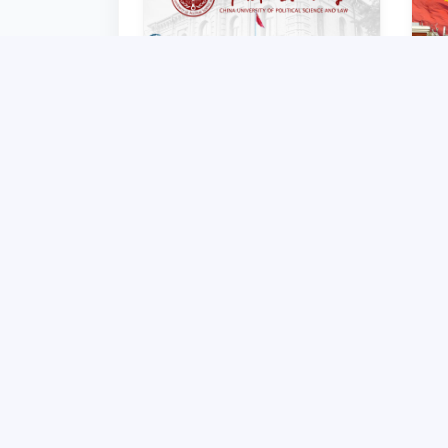
TDYU hamkori bo‘lgan Xitoy
TD
siyosiy fanlar va huquq
uni
universiteti 2-3-kurs talabalari
uc
uchun akademik mobillik
das
2025-10-16
dasturini e’lon qildi