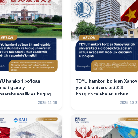
YU hamkori bo‘lgan
TDYU hamkori bo‘lgan Xanoy
moli-g‘arbiy
yuridik universiteti 2-3-
yosatshunoslik va huquq
bosqich talabalari uchun
versiteti 2-3-kurs talabalari
akademik mobillik dasturini
2025-11-19
2025-10-2
hun akademik mobillik
e’lon qildi
turini e’lon qildi