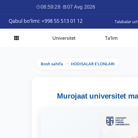
08:59:29
·
07 Avg 2026
Qabul bo‘limi: +998 55 513 01 12
Talabalar uc
Universitet
Ta'lim
Bosh sahifa
HODISALAR E'LONLARI
>
Murojaat universitet m