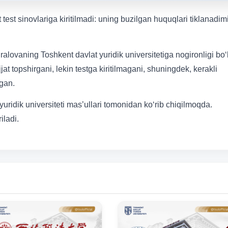
nt test sinovlariga kiritilmadi: uning buzilgan huquqlari tiklanadim
alovaning Toshkent davlat yuridik universitetiga nogironligi bo
at topshirgani, lekin testga kiritilmagani, shuningdek, kerakli
ngan.
ridik universiteti mas’ullari tomonidan ko‘rib chiqilmoqda.
iladi.