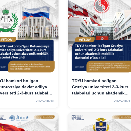
YU hamkori bo‘lgan
TDYU hamkori bo‘lgan
unrossiya davlat adliya
Gruziya universiteti 2-3-kurs
versiteti 2-3-kurs talabalari
talabalari uchun akademik
hun akademik mobillik
mobillik dasturini e’lon qildi
2025-10-18
2025-10-1
turini e’lon qildi