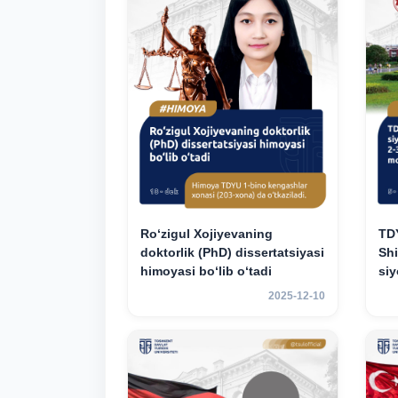
Ro‘zigul Xojiyevaning
TD
doktorlik (PhD) dissertatsiyasi
Shi
himoyasi bo‘lib o‘tadi
si
uni
2025-12-10
uc
das