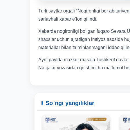
Turli saytlar orqali “Nogironligi bor abituriye
sarlavhali xabar e’lon qilindi.
Xabarda nogironligi bo‘lgan fuqaro Sevara Ur
shaxslar uchun ajratilgan imtiyoz asosida hujj
materiallar bilan ta’minlanmagani iddao qili
Ayni paytda mazkur masala Toshkent davlat yu
Natijalar yuzasidan qo‘shimcha ma’lumot ber
So`ngi yangiliklar