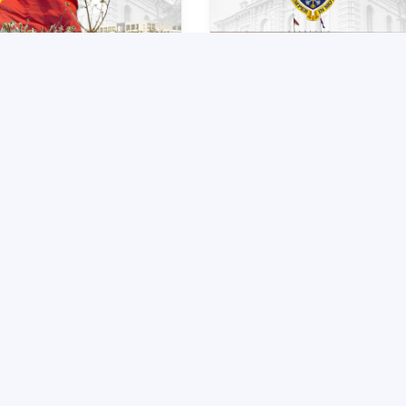
YU hamkori bo‘lgan Fudan
TDYU hamkori bo‘lgan
versiteti 2-3-kurs talabalari
Voronej davlat universiteti 2-
hun akademik mobillik
3-bosqich talabalari uchun
turini e’lon qildi
akademik mobillik dasturini
2025-10-14
2025-10-1
e’lon qildi