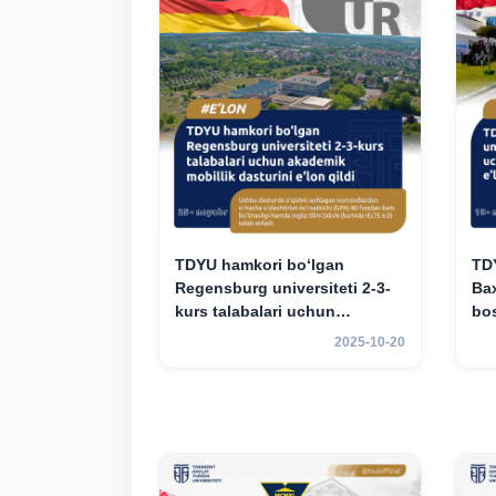
TDYU hamkori bo‘lgan
TD
Regensburg universiteti 2-3-
Bax
kurs talabalari uchun
bos
akademik mobillik dasturini
aka
2025-10-20
e’lon qildi
e’l