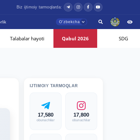
Biz ijtimoiy tarmoqlarda:
lik
Oʼzbekcha
Talabalar hayoti
Qabul 2026
SDG
IJTIMOIY TARMOQLAR
17,580
17,800
obunachilar
obunachilar