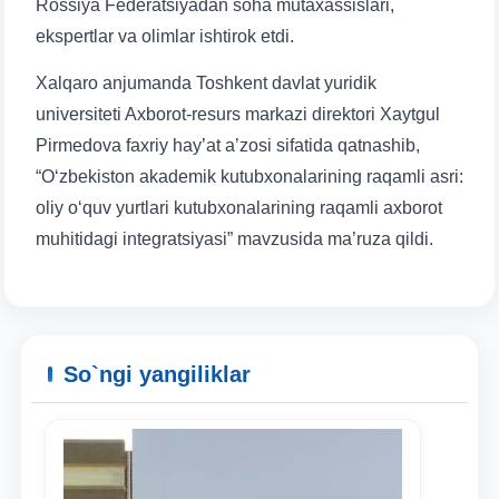
Rossiya Federatsiyadan soha mutaxassislari,
ekspertlar va olimlar ishtirok etdi.
Xalqaro anjumanda Toshkent davlat yuridik
universiteti Axborot-resurs markazi direktori Xaytgul
Pirmedova faxriy hay’at a’zosi sifatida qatnashib,
“O‘zbekiston akademik kutubxonalarining raqamli asri:
oliy o‘quv yurtlari kutubxonalarining raqamli axborot
muhitidagi integratsiyasi” mavzusida ma’ruza qildi.
So`ngi yangiliklar