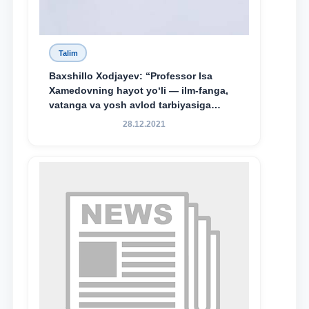
Talim
Baxshillo Xodjayev: “Professor Isa
Xamedovning hayot yo‘li — ilm-fanga,
vatanga va yosh avlod tarbiyasiga
sodiqlikning oliy namunasidir”.
28.12.2021