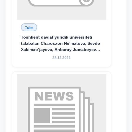
Talim
Toshkent davlat yuridik universiteti
talabalari Charosxon Ne’matova, Sevdo
Xakimxo‘jayeva, Anbaroy Jumaboyeva
hamda TDYU qoshidagi M.S.Vosiqova
28.12.2021
nomidagi akademik litsey 1-kurs
o‘quvchisi Abduvali Maxamadaliyev
Xadicha Sulaymonova nomidagi
maxsus stipendiyaning stipendiatlari
bo‘ldi.