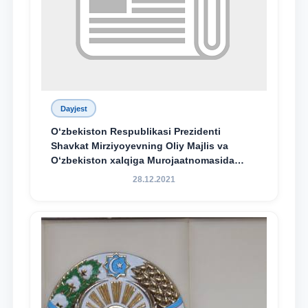
Dayjest
O‘zbekiston Respublikasi Prezidenti
Shavkat Mirziyoyevning Oliy Majlis va
O‘zbekiston xalqiga Murojaatnomasida
belgilangan vazifalar mazmun-mohiyatini
28.12.2021
keng jamoatchilikka yetkazish bo‘yicha
media-reja ijrosi yuzasidan qilingan ishlar
dayjesti