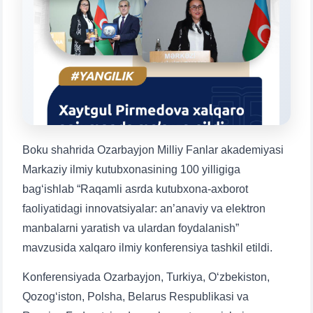
Mavzuni tanlang — keyin shu mavzudagi aniq
savollar chiqadi:
1. Hujjatlar (bakalavr) (5)
2. Hujjatlar (magistr) (4)
3. Suhbat (bakalavr) (8)
4. Suhbat (magistr) (5)
5. To'lov-kontrakt (2)
6. Elektron ariza (16)
7. Call-center (4)
8. Bakalavriat kvotasi (3)
9. Magistratura kvotasi (4)
✉️ Adminga yozish
Boku shahrida Ozarbayjon Milliy Fanlar akademiyasi
Markaziy ilmiy kutubxonasining 100 yilligiga
bag‘ishlab “Raqamli asrda kutubxona-axborot
faoliyatidagi innovatsiyalar: an’anaviy va elektron
manbalarni yaratish va ulardan foydalanish”
mavzusida xalqaro ilmiy konferensiya tashkil etildi.
Konferensiyada Ozarbayjon, Turkiya, O‘zbekiston,
Qozog‘iston, Polsha, Belarus Respublikasi va