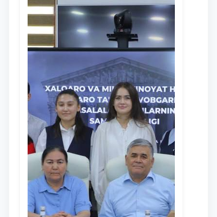
Ism va familiyangiz
Telefon raqamingiz
Pochta
yuborish