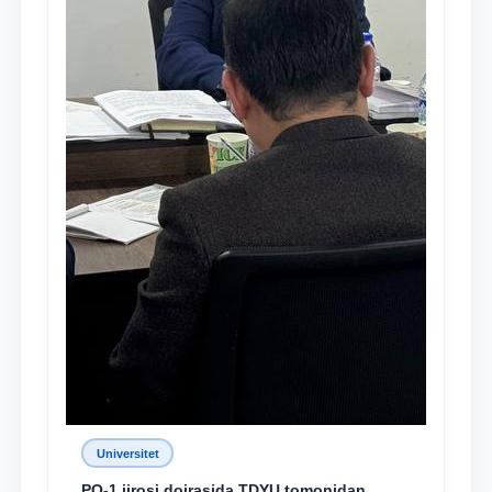
Universitet
PQ-1 ijrosi doirasida TDYU tomonidan