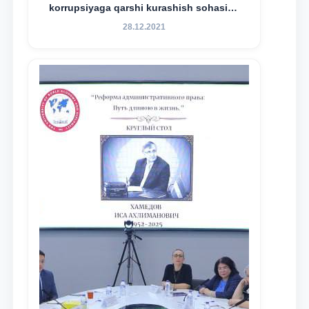
korrupsiyaga qarshi kurashish sohasida
amalga oshirilayotgan islohotlar hamda
28.12.2021
olib borilayotgan tadqiqotlar natijalarini
xalqaro hamjamiyatga yetkazish
maqsadida xorijiy va mahalliy ilmiy
nashrlarda chop etilgan maqolalar
dayjesti