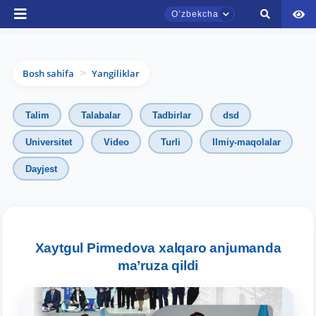
Oʼzbekcha
Bosh sahifa
Yangiliklar
>
Talim
Talabalar
Tadbirlar
dsd
Universitet
Video
Turli
Ilmiy-maqolalar
Dayjest
TDYU qabul murojaatlari chati
Onlayn
Assalomu alaykum! TDYU qabul murojaatlari
chatiga xush kelibsiz.
Xaytgul Pirmedova xalqaro anjumanda
ma’ruza qildi
Qabul bo'yicha murojaatlaringizni ushbu
chatda qoldiring.