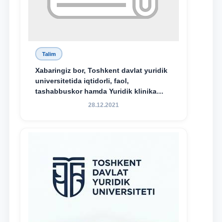
Talim
Xabaringiz bor, Toshkent davlat yuridik
universitetida iqtidorli, faol,
tashabbuskor hamda Yuridik klinika
faoliyatida o‘z bilim va ko‘nikmalarini
28.12.2021
namoyon etayotgan talabalarni
rag‘batlantirish maqsadida yangi
tashabbus — “Yuridik klinika
stipendiyasi” joriy etilgan.