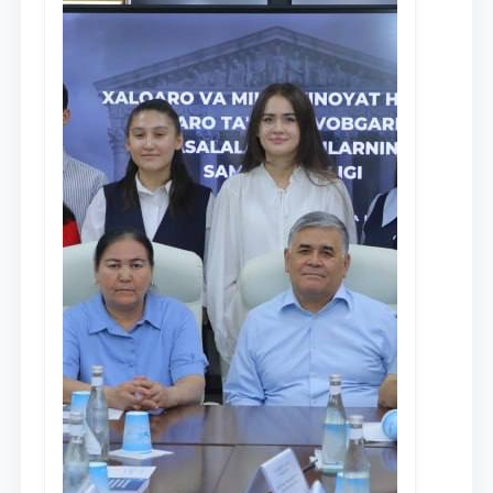
Ism va familiyangiz
Telefon raqamingiz
Pochta
yuborish