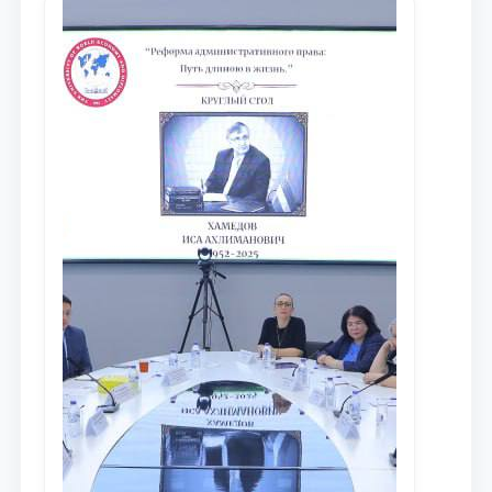
maqsadida xorijiy va mahalliy ilmiy
nashrlarda chop etilgan maqolalar
dayjesti