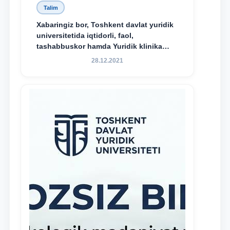
Talim
Xabaringiz bor, Toshkent davlat yuridik
universitetida iqtidorli, faol,
tashabbuskor hamda Yuridik klinika
faoliyatida o‘z bilim va ko‘nikmalarini
28.12.2021
namoyon etayotgan talabalarni
rag‘batlantirish maqsadida yangi
tashabbus — “Yuridik klinika
stipendiyasi” joriy etilgan.