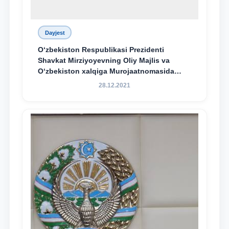
Dayjest
O‘zbekiston Respublikasi Prezidenti
Shavkat Mirziyoyevning Oliy Majlis va
O‘zbekiston xalqiga Murojaatnomasida
belgilangan vazifalar mazmun-mohiyatini
28.12.2021
keng jamoatchilikka yetkazish bo‘yicha
media-reja ijrosi yuzasidan qilingan ishlar
dayjesti