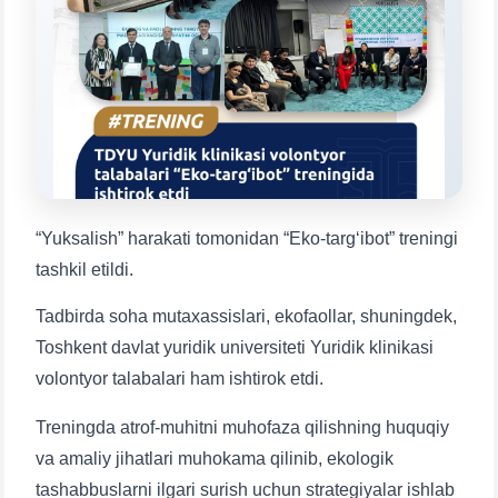
Mavzuni tanlang — keyin shu mavzudagi aniq
savollar chiqadi:
1. Hujjatlar (bakalavr) (5)
2. Hujjatlar (magistr) (4)
3. Suhbat (bakalavr) (8)
4. Suhbat (magistr) (5)
5. To'lov-kontrakt (2)
6. Elektron ariza (16)
7. Call-center (4)
8. Bakalavriat kvotasi (3)
9. Magistratura kvotasi (4)
✉️ Adminga yozish
“Yuksalish” harakati tomonidan “Eko-targ‘ibot” treningi
tashkil etildi.
Tadbirda soha mutaxassislari, ekofaollar, shuningdek,
Toshkent davlat yuridik universiteti Yuridik klinikasi
volontyor talabalari ham ishtirok etdi.
Treningda atrof-muhitni muhofaza qilishning huquqiy
va amaliy jihatlari muhokama qilinib, ekologik
tashabbuslarni ilgari surish uchun strategiyalar ishlab