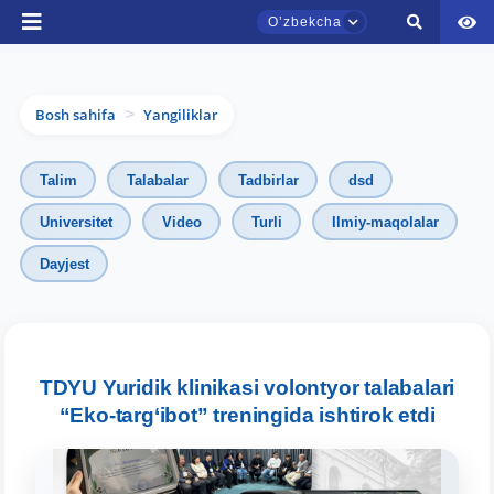
Oʼzbekcha
Bosh sahifa
Yangiliklar
>
Talim
Talabalar
Tadbirlar
dsd
Universitet
Video
Turli
Ilmiy-maqolalar
Dayjest
TDYU qabul murojaatlari chati
Onlayn
Assalomu alaykum! TDYU qabul murojaatlari
chatiga xush kelibsiz.
TDYU Yuridik klinikasi volontyor talabalari
“Eko-targ‘ibot” treningida ishtirok etdi
Qabul bo'yicha murojaatlaringizni ushbu
chatda qoldiring.