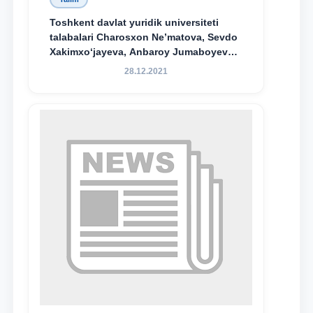
Toshkent davlat yuridik universiteti
talabalari Charosxon Ne’matova, Sevdo
Xakimxo‘jayeva, Anbaroy Jumaboyeva
hamda TDYU qoshidagi M.S.Vosiqova
28.12.2021
nomidagi akademik litsey 1-kurs
o‘quvchisi Abduvali Maxamadaliyev
Xadicha Sulaymonova nomidagi
maxsus stipendiyaning stipendiatlari
bo‘ldi.