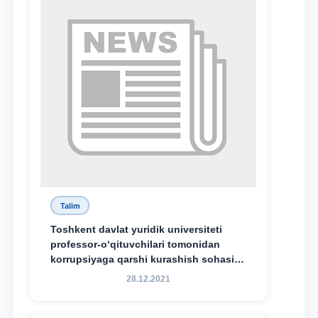
Talim
Toshkent davlat yuridik universiteti
professor-o‘qituvchilari tomonidan
korrupsiyaga qarshi kurashish sohasida
amalga oshirilayotgan islohotlar hamda
28.12.2021
olib borilayotgan tadqiqotlar natijalarini
xalqaro hamjamiyatga yetkazish