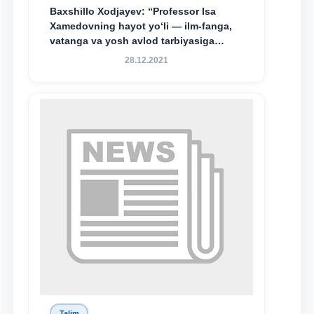
Baxshillo Xodjayev: “Professor Isa
Xamedovning hayot yo‘li — ilm-fanga,
vatanga va yosh avlod tarbiyasiga
sodiqlikning oliy namunasidir”.
28.12.2021
Talim