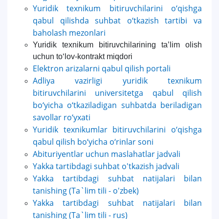
5. To'lov-kontrakt (2)
6. Elektron ariza (16)
Yuridik texnikum bitiruvchilarini o‘qishga
qabul qilishda suhbat o‘tkazish tartibi va
7. Call-center (4)
8. Bakalavriat kvotasi (3)
baholash mezonlari
9. Magistratura kvotasi (4)
✉️ Adminga yozish
Yuridik texnikum bitiruvchilarining taʼlim olish
uchun to‘lov-kontrakt miqdori
Elektron arizalarni qabul qilish portali
Adliya vazirligi yuridik texnikum
bitiruvchilarini universitetga qabul qilish
bo‘yicha o‘tkaziladigan suhbatda beriladigan
savollar ro‘yxati
Yuridik texnikumlar bitiruvchilarini o‘qishga
qabul qilish bo‘yicha o‘rinlar soni
Abituriyentlar uchun maslahatlar jadvali
Yakka tartibdagi suhbat o'tkazish jadvali
Yakka tartibdagi suhbat natijalari bilan
tanishing (Ta`lim tili - o'zbek)
Yakka tartibdagi suhbat natijalari bilan
tanishing (Ta`lim tili - rus)