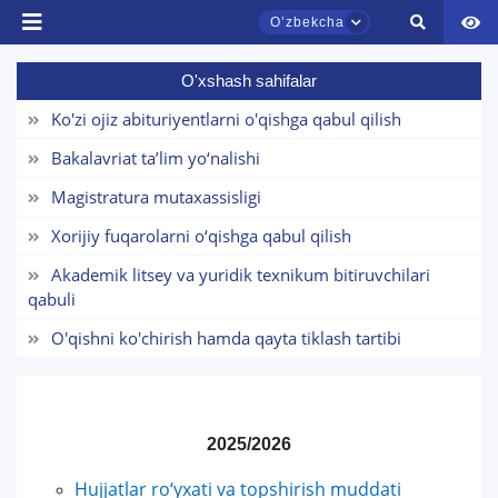
Oʼzbekcha
O'xshash sahifalar
Ko'zi ojiz abituriyentlarni o'qishga qabul qilish
TDYU qabul murojaatlari chati
Onlayn
Bakalavriat taʼlim yo‘nalishi
Magistratura mutaxassisligi
Assalomu alaykum! TDYU qabul murojaatlari
chatiga xush kelibsiz.
Xorijiy fuqarolarni o‘qishga qabul qilish
Akademik litsey va yuridik texnikum bitiruvchilari
Qabul bo'yicha murojaatlaringizni ushbu
qabuli
chatda qoldiring.
O'qishni ko'chirish hamda qayta tiklash tartibi
Mavzuni tanlang — keyin shu mavzudagi aniq
savollar chiqadi:
1. Hujjatlar (bakalavr) (5)
2. Hujjatlar (magistr) (4)
2025/2026
3. Suhbat (bakalavr) (8)
4. Suhbat (magistr) (5)
Hujjatlar ro‘yxati va topshirish muddati