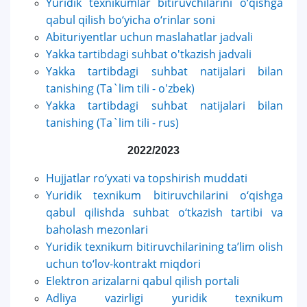
Yuridik texnikumlar bitiruvchilarini o‘qishga
qabul qilish bo‘yicha o‘rinlar soni
Abituriyentlar uchun maslahatlar jadvali
Yakka tartibdagi suhbat o'tkazish jadvali
Yakka tartibdagi suhbat natijalari bilan
tanishing (Ta`lim tili - o'zbek)
Yakka tartibdagi suhbat natijalari bilan
tanishing (Ta`lim tili - rus)
2022/2023
Hujjatlar ro‘yxati va topshirish muddati
Yuridik texnikum bitiruvchilarini o‘qishga
qabul qilishda suhbat o‘tkazish tartibi va
baholash mezonlari
Yuridik texnikum bitiruvchilarining taʼlim olish
uchun to‘lov-kontrakt miqdori
Elektron arizalarni qabul qilish portali
Adliya vazirligi yuridik texnikum