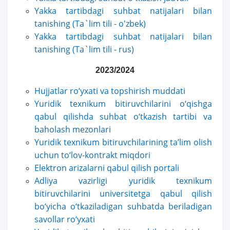
Yakka tartibdagi suhbat natijalari bilan
tanishing (Ta`lim tili - o'zbek)
Yakka tartibdagi suhbat natijalari bilan
tanishing (Ta`lim tili - rus)
2023/2024
Hujjatlar ro‘yxati va topshirish muddati
Yuridik texnikum bitiruvchilarini o‘qishga
qabul qilishda suhbat o‘tkazish tartibi va
baholash mezonlari
Yuridik texnikum bitiruvchilarining taʼlim olish
uchun to‘lov-kontrakt miqdori
Elektron arizalarni qabul qilish portali
Adliya vazirligi yuridik texnikum
bitiruvchilarini universitetga qabul qilish
bo‘yicha o‘tkaziladigan suhbatda beriladigan
savollar ro‘yxati