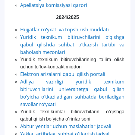
Apellatsiya komissiyasi qarori
2024/2025
Hujjatlar ro‘yxati va topshirish muddati
Yuridik texnikum bitiruvchilarini o‘qishga
qabul qilishda suhbat o‘tkazish tartibi va
baholash mezonlari
Yuridik texnikum bitiruvchilarining taʼlim olish
uchun to‘lov-kontrakt miqdori
Elektron arizalarni qabul qilish portali
Adliya vazirligi yuridik texnikum
bitiruvchilarini universitetga qabul qilish
bo‘yicha o‘tkaziladigan suhbatda beriladigan
savollar ro‘yxati
Yuridik texnikumlar bitiruvchilarini o‘qishga
qabul qilish bo‘yicha o‘rinlar soni
Abituriyentlar uchun maslahatlar jadvali
Yakka tartibdagi suhbat o'tkazish jadvali