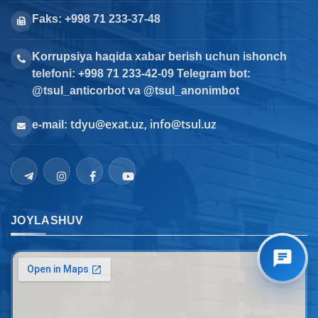
Faks: +998 71 233-37-48
Korrupsiya haqida xabar berish uchun ishonch
telefoni: +998 71 233-42-09 Telegram bot:
@tsul_anticorbot va @tsul_anonimbot
tdyu@exat.uz, info@tsul.uz
e-mail:
JOYLASHUV