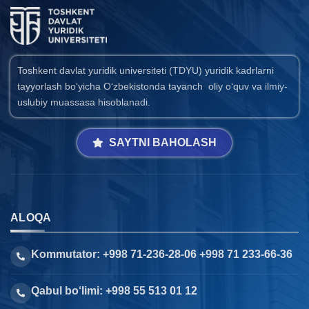
Toshkent davlat yuridik universiteti (TDYU) yuridik kadrlarni
tayyorlash bo‘yicha O‘zbekistonda tayanch oliy o‘quv va ilmiy-
uslubiy muassasa hisoblanadi.
SAYTNI BAHOLASH
ALOQA
Kommutator: +998 71-236-28-06 +998 71 233-66-36
Qabul bo‘limi: +998 55 513 01 12