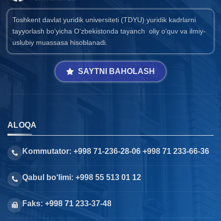
Toshkent davlat yuridik universiteti (TDYU) yuridik kadrlarni
tayyorlash bo‘yicha O‘zbekistonda tayanch oliy o‘quv va ilmiy-
uslubiy muassasa hisoblanadi.
SAYTNI BAHOLASH
ALOQA
Kommutator: +998 71-236-28-06 +998 71 233-66-36
Qabul bo‘limi: +998 55 513 01 12
Faks: +998 71 233-37-48