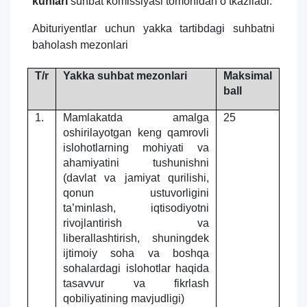
kunlari
suhbat komissiyasi tomonidan о‘tkaziladi.
5. To'lov-kontrakt (2)
6. Elektron ariza (16)
7. Call-center (4)
8. Bakalavriat kvotasi (3)
Abituriyentlar uchun yakka tartibdagi suhbatni
baholash mezonlari
9. Magistratura kvotasi (4)
✉️ Adminga yozish
T/r
Yakka suhbat mezonlari
Maksimal
ball
1.
Mamlakatda amalga
25
oshirilayotgan keng qamrovli
islohotlarning mohiyati va
ahamiyatini tushunishni
(davlat va jamiyat qurilishi,
qonun ustuvorligini
ta’minlash, iqtisodiyotni
rivojlantirish va
liberallashtirish, shuningdek
ijtimoiy soha va boshqa
sohalardagi islohotlar haqida
tasavvur va fikrlash
qobiliyatining mavjudligi)