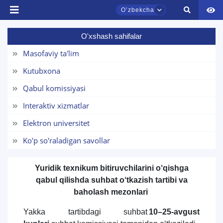
Oʼzbekcha
O'xshash sahifalar
TDYU qabul murojaatlari chati
Masofaviy ta'lim
Onlayn
Kutubxona
Qabul komissiyasi
Assalomu alaykum! TDYU qabul murojaatlari
chatiga xush kelibsiz.
Interaktiv xizmatlar
Elektron universitet
Qabul bo'yicha murojaatlaringizni ushbu
chatda qoldiring.
Ko'p so'raladigan savollar
Mavzuni tanlang — keyin shu mavzudagi aniq
savollar chiqadi:
Yuridik texnikum bitiruvchilarini о‘qishga
qabul qilishda suhbat о‘tkazish tartibi va
1. Hujjatlar (bakalavr) (5)
2. Hujjatlar (magistr) (4)
baholash mezonlari
3. Suhbat (bakalavr) (8)
4. Suhbat (magistr) (5)
Yakka tartibdagi suhbat
10–25-avgust