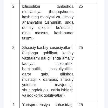
2.
Ixtisoslikni tanlashda
25
motivatsiya (huquqshunos
kasbining mohiyati va ijtimoiy
ahamiyatini tushunish, unga
doimiy qiziqish kо‘rsatish,
о‘rta maxsus, kasb-hunar
ta’limi)
3.
Shaxsiy-kasbiy xususiyatlarni
25
(о‘qishga qobiliyat, kasbiy
vazifalarni hal qilishda amaliy
faoliyat, intizomlilik,
hamjihatlik, mas’uliyatlilik,
qaror qabul qilishda
mustaqillik darajasi, shaxsiy
yutuqlar mavjudligi,
shuningdek о‘z ustida ishlash
va ijodkorlik qobiliyatlari)
4.
Yurisprudensiya sohasidagi
25