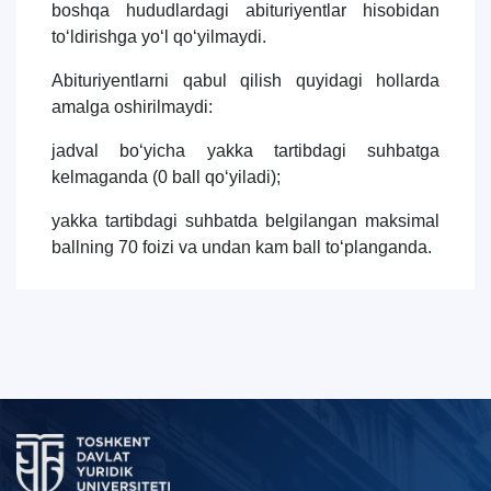
boshqa hududlardagi abituriyentlar hisobidan
tо‘ldirishga yо‘l qо‘yilmaydi.
Abituriyentlarni qabul qilish quyidagi hollarda
amalga oshirilmaydi:
jadval bо‘yicha yakka tartibdagi suhbatga
kelmaganda (0 ball qо‘yiladi);
yakka tartibdagi suhbatda belgilangan maksimal
ballning 70 foizi va undan kam ball tо‘planganda.