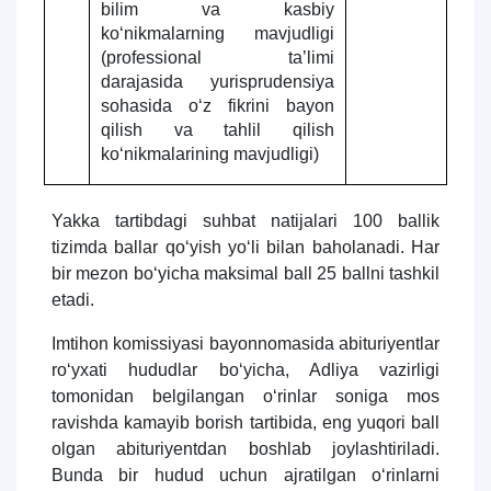
bilim va kasbiy
kо‘nikmalarning mavjudligi
(professional ta’limi
darajasida yurisprudensiya
sohasida о‘z fikrini bayon
qilish va tahlil qilish
kо‘nikmalarining mavjudligi)
Yakka tartibdagi suhbat natijalari 100 ballik
tizimda ballar qo‘yish yo‘li bilan baholanadi. Har
bir mezon bo‘yicha maksimal ball 25 ballni tashkil
etadi.
Imtihon komissiyasi bayonnomasida abituriyentlar
rо‘yxati hududlar bо‘yicha, Adliya vazirligi
tomonidan belgilangan о‘rinlar soniga mos
ravishda kamayib borish tartibida, eng yuqori ball
olgan abituriyentdan boshlab joylashtiriladi.
Bunda bir hudud uchun ajratilgan о‘rinlarni