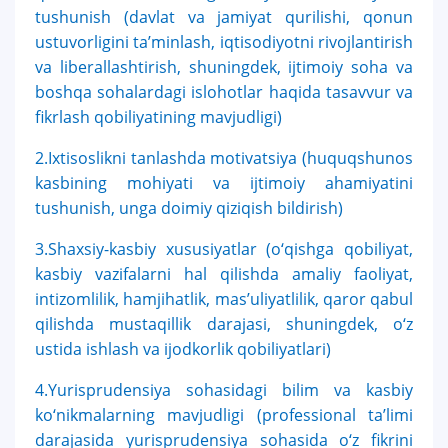
tushunish (davlat va jamiyat qurilishi, qonun
7. Call-center (4)
8. Bakalavriat kvotasi (3)
ustuvorligini ta’minlash, iqtisodiyotni rivojlantirish
9. Magistratura kvotasi (4)
✉️ Adminga yozish
va liberallashtirish, shuningdek, ijtimoiy soha va
boshqa sohalardagi islohotlar haqida tasavvur va
fikrlash qobiliyatining mavjudligi)
2.Ixtisoslikni tanlashda motivatsiya (huquqshunos
kasbining mohiyati va ijtimoiy ahamiyatini
tushunish, unga doimiy qiziqish bildirish)
3.Shaxsiy-kasbiy xususiyatlar (o‘qishga qobiliyat,
kasbiy vazifalarni hal qilishda amaliy faoliyat,
intizomlilik, hamjihatlik, mas’uliyatlilik, qaror qabul
qilishda mustaqillik darajasi, shuningdek, o‘z
ustida ishlash va ijodkorlik qobiliyatlari)
4.Yurisprudensiya sohasidagi bilim va kasbiy
ko‘nikmalarning mavjudligi (professional ta’limi
darajasida yurisprudensiya sohasida o‘z fikrini