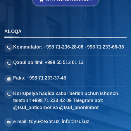
ALOQA
Kommutator: +998 71-236-28-06 +998 71 233-66-36
Qabul bo‘limi: +998 55 513 01 12
Faks: +998 71 233-37-48
Korrupsiya haqida xabar berish uchun ishonch
telefoni: +998 71 233-42-09 Telegram bot:
@tsul_anticorbot va @tsul_anonimbot
tdyu@exat.uz, info@tsul.uz
e-mail: