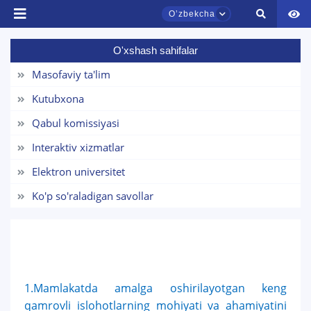
Oʼzbekcha
O'xshash sahifalar
TDYU qabul murojaatlari chati
Onlayn
Masofaviy ta'lim
Kutubxona
Assalomu alaykum! TDYU qabul murojaatlari
Qabul komissiyasi
chatiga xush kelibsiz.
Interaktiv xizmatlar
Qabul bo'yicha murojaatlaringizni ushbu
Elektron universitet
chatda qoldiring.
Ko'p so'raladigan savollar
Mavzuni tanlang — keyin shu mavzudagi aniq
savollar chiqadi:
1. Hujjatlar (bakalavr) (5)
2. Hujjatlar (magistr) (4)
3. Suhbat (bakalavr) (8)
4. Suhbat (magistr) (5)
1.Mamlakatda amalga oshirilayotgan keng
5. To'lov-kontrakt (2)
6. Elektron ariza (16)
qamrovli islohotlarning mohiyati va ahamiyatini