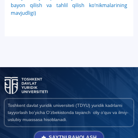
bayon qilish va tahlil qilish ko‘nikmalarining
mavjudligi)
Toshkent davlat yuridik universiteti (TDYU) yuridik kadrlarni
tayyorlash bo‘yicha O‘zbekistonda tayanch oliy o‘quv va ilmiy-
uslubiy muassasa hisoblanadi.
SAYTNI BAHOLASH