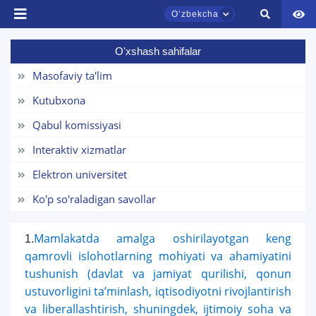
Oʼzbekcha
O'xshash sahifalar
TDYU qabul murojaatlari chati
Onlayn
Masofaviy ta'lim
Kutubxona
Assalomu alaykum! TDYU qabul murojaatlari
chatiga xush kelibsiz.
Qabul komissiyasi
Interaktiv xizmatlar
Qabul bo'yicha murojaatlaringizni ushbu
chatda qoldiring.
Elektron universitet
Ko'p so'raladigan savollar
Mavzuni tanlang — keyin shu mavzudagi aniq
savollar chiqadi:
Mamlakatda amalga oshirilayotgan keng
1.
qamrovli islohotlarning mohiyati va ahamiyatini
1. Hujjatlar (bakalavr) (5)
2. Hujjatlar (magistr) (4)
tushunish (davlat va jamiyat qurilishi, qonun
3. Suhbat (bakalavr) (8)
4. Suhbat (magistr) (5)
ustuvorligini ta’minlash, iqtisodiyotni rivojlantirish
5. To'lov-kontrakt (2)
6. Elektron ariza (16)
va liberallashtirish, shuningdek, ijtimoiy soha va