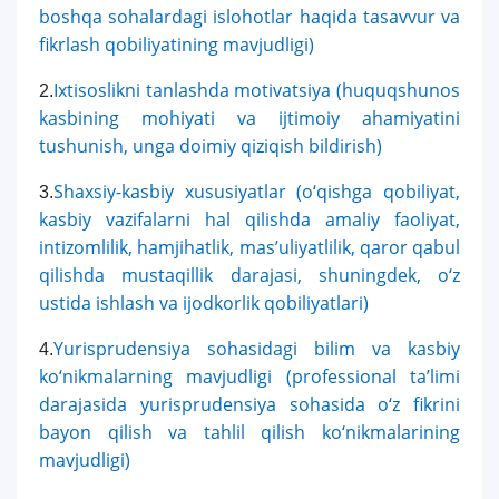
boshqa sohalardagi islohotlar haqida tasavvur va
7. Call-center (4)
8. Bakalavriat kvotasi (3)
fikrlash qobiliyatining mavjudligi)
9. Magistratura kvotasi (4)
✉️ Adminga yozish
Ixtisoslikni tanlashda motivatsiya (huquqshunos
2.
kasbining mohiyati va ijtimoiy ahamiyatini
tushunish, unga doimiy qiziqish bildirish)
Shaxsiy-kasbiy xususiyatlar (o‘qishga qobiliyat,
3.
kasbiy vazifalarni hal qilishda amaliy faoliyat,
intizomlilik, hamjihatlik, mas’uliyatlilik, qaror qabul
qilishda mustaqillik darajasi, shuningdek, o‘z
ustida ishlash va ijodkorlik qobiliyatlari)
Yurisprudensiya sohasidagi bilim va kasbiy
4.
ko‘nikmalarning mavjudligi (professional ta’limi
darajasida yurisprudensiya sohasida o‘z fikrini
bayon qilish va tahlil qilish ko‘nikmalarining
mavjudligi)