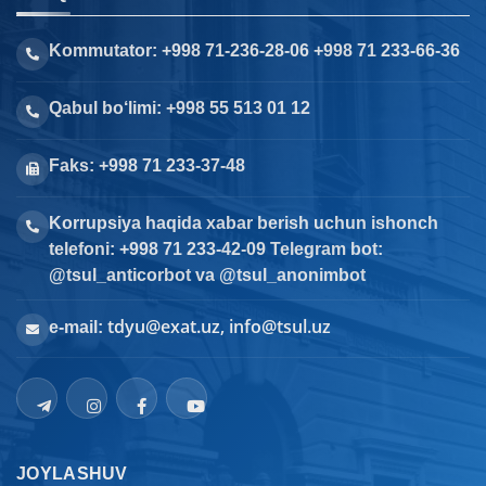
Kommutator: +998 71-236-28-06 +998 71 233-66-36
Qabul bo‘limi: +998 55 513 01 12
Faks: +998 71 233-37-48
Korrupsiya haqida xabar berish uchun ishonch
telefoni: +998 71 233-42-09 Telegram bot:
@tsul_anticorbot va @tsul_anonimbot
tdyu@exat.uz, info@tsul.uz
e-mail:
JOYLASHUV