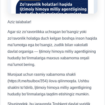
1. Hujjatlar (bakalavr) (5)
2. Hujjatlar (magistr) (4)
3. Suhbat (bakalavr) (8)
4. Suhbat (magistr) (5)
5. To'lov-kontrakt (2)
6. Elektron ariza (16)
Aziz talabalar!
7. Call-center (4)
8. Bakalavriat kvotasi (3)
Agar siz zo‘ravonlikka uchragan bo‘lsangiz yoki
9. Magistratura kvotasi (4)
✉️ Adminga yozish
zo‘ravonlik holatiga duch kelgan boshqa inson haqida
ma’lumotga ega bo‘lsangiz, zudlik bilan vakolatli
davlat organiga — Ijtimoiy himoya milliy agentligining
hududiy boʻlinmalariga maxsus xabarnoma orqali
ma’lumot bering.
Murojaat uchun rasmiy xabarnoma shakli
Ism va familiyangiz
(https://t.me/tsulbox/354) ilova qilinmoqda. Ushbu
shaklni to‘ldirib, Ijtimoiy himoya milliy agentligining
Telefon raqamingiz
hududiy boʻlinmalariga taqdim etishingiz mumkin.
Pochta
Shuningdek, bu jarayonda Toshkent davlat yuridik