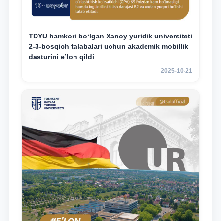
TDYU hamkori bo‘lgan Xanoy yuridik universiteti
2-3-bosqich talabalari uchun akademik mobillik
dasturini e’lon qildi
2025-10-21