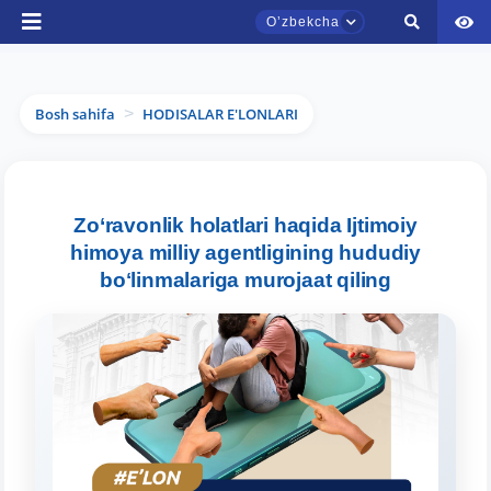
Oʼzbekcha
Bosh sahifa
HODISALAR E'LONLARI
>
TDYU qabul murojaatlari chati
Zo‘ravonlik holatlari haqida Ijtimoiy
Onlayn
himoya milliy agentligining hududiy
boʻlinmalariga murojaat qiling
Assalomu alaykum! TDYU qabul murojaatlari
chatiga xush kelibsiz.
Qabul bo'yicha murojaatlaringizni ushbu
chatda qoldiring.
Mavzuni tanlang — keyin shu mavzudagi aniq
savollar chiqadi: