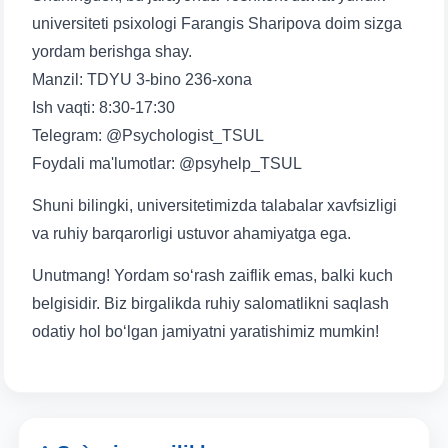
universiteti psixologi Farangis Sharipova doim sizga
yuborish
yordam berishga shay.
Manzil: TDYU 3-bino 236-xona
Ish vaqti: 8:30-17:30
Telegram: @Psychologist_TSUL
Foydali ma'lumotlar: @psyhelp_TSUL
Shuni bilingki, universitetimizda talabalar xavfsizligi
va ruhiy barqarorligi ustuvor ahamiyatga ega.
Unutmang! Yordam so‘rash zaiflik emas, balki kuch
belgisidir. Biz birgalikda ruhiy salomatlikni saqlash
odatiy hol bo‘lgan jamiyatni yaratishimiz mumkin!