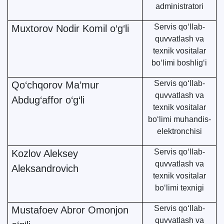
administratori
Servis qo‘llab-
Muxtorov Nodir Komil o‘g‘li
quvvatlash va
texnik vositalar
bo‘limi boshlig‘i
Servis qo‘llab-
Qo‘chqorov Ma’mur
quvvatlash va
Abdug‘affor o‘g‘li
texnik vositalar
bo‘limi muhandis-
elektronchisi
Servis qo‘llab-
Kozlov Aleksey
quvvatlash va
Aleksandrovich
texnik vositalar
bo‘limi texnigi
Servis qo‘llab-
Mustafoev Abror Omonjon
quvvatlash va