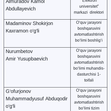
“Elektron
Almuradov Kamol
universitet”
Abdullayevich
markazi direktori
O‘quv jarayoni
Madaminov Shokirjon
boshqaruvini
Kaxramon o‘g‘li
avtomatlashtirish
bo‘limi boshlig‘i
O‘quv jarayoni
Nurumbetov
boshqaruvini
Amir Yusupbaevich
avtomatlashtirish
bo‘limi muhandis-
dasturchisi 1-
toifali
O‘quv jarayoni
G‘ofurjonov
boshqaruvini
Muhammadyusuf Abduqodir
avtomatlashtirish
o‘g‘li
bo‘limi tizim