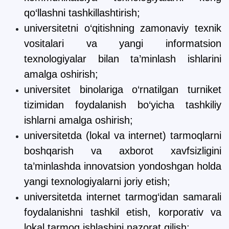
qo‘llashni tashkillashtirish;
universitetni o‘qitishning zamonaviy texnik
vositalari va yangi informatsion
texnologiyalar bilan ta’minlash ishlarini
amalga oshirish;
universitet binolariga o‘rnatilgan turniket
tizimidan foydalanish bo‘yicha tashkiliy
ishlarni amalga oshirish;
universitetda (lokal va internet) tarmoqlarni
boshqarish va axborot xavfsizligini
ta’minlashda innovatsion yondoshgan holda
yangi texnologiyalarni joriy etish;
universitetda internet tarmog‘idan samarali
foydalanishni tashkil etish, korporativ va
lokal tarmoq ishlashini nazorat qilish;