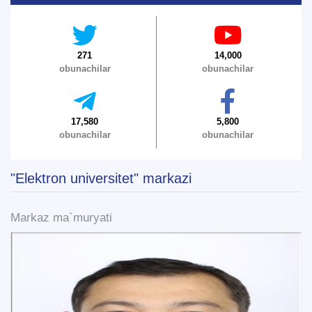
1. Hujjatlar (bakalavr) (5)
2. Hujjatlar (magistr) (4)
3. Suhbat (bakalavr) (8)
4. Suhbat (magistr) (5)
5. To'lov-kontrakt (2)
6. Elektron ariza (16)
271
14,000
obunachilar
obunachilar
7. Call-center (4)
8. Bakalavriat kvotasi (3)
9. Magistratura kvotasi (4)
✉️ Adminga yozish
Ism va familiyangiz
17,580
5,800
obunachilar
obunachilar
Telefon raqamingiz
"Elektron universitet" markazi
Pochta
Markaz ma`muryati
yuborish