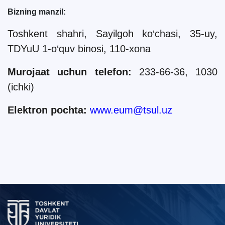
Bizning manzil:
Toshkent shahri, Sayilgoh ko‘chasi, 35-uy,
TDYuU 1-o‘quv binosi, 110-xona
Murojaat uchun telefon:
233-66-36, 1030
(ichki)
Elektron pochta:
www.eum@tsul.uz