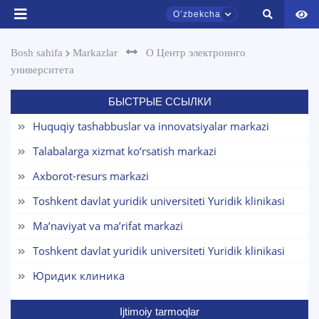
Oʼzbekcha
Bosh sahifa
Markazlar
О Центр электроннго
университета
БЫСТРЫЕ ССЫЛКИ
Huquqiy tashabbuslar va innovatsiyalar markazi
TDYU qabul murojaatlari chati
Onlayn
Talabalarga xizmat ko‘rsatish markazi
Axborot-resurs markazi
Assalomu alaykum! TDYU qabul murojaatlari
chatiga xush kelibsiz.
Toshkent davlat yuridik universiteti Yuridik klinikasi
Ma’naviyat va ma’rifat markazi
Qabul bo'yicha murojaatlaringizni ushbu
chatda qoldiring.
Toshkent davlat yuridik universiteti Yuridik klinikasi
Юридик клиника
Mavzuni tanlang — keyin shu mavzudagi aniq
savollar chiqadi:
Ijtimoiy tarmoqlar