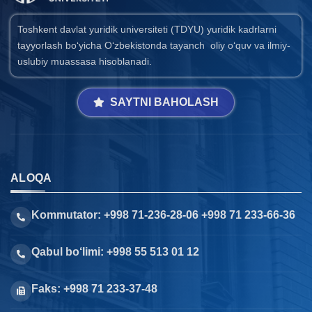
Toshkent davlat yuridik universiteti (TDYU) yuridik kadrlarni
tayyorlash bo‘yicha O‘zbekistonda tayanch oliy o‘quv va ilmiy-
uslubiy muassasa hisoblanadi.
SAYTNI BAHOLASH
ALOQA
Kommutator: +998 71-236-28-06 +998 71 233-66-36
Qabul bo‘limi: +998 55 513 01 12
Faks: +998 71 233-37-48