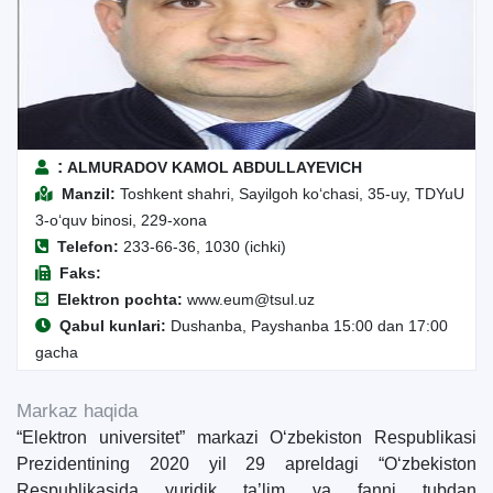
:
ALMURADOV KAMOL ABDULLAYEVICH
Manzil:
Toshkent shahri, Sayilgoh ko‘chasi, 35-uy, TDYuU
3-o‘quv binosi, 229-xona
Telefon:
233-66-36, 1030 (ichki)
Faks:
Elektron pochta:
www.eum@tsul.uz
Qabul kunlari:
Dushanba, Payshanba 15:00 dan 17:00
gacha
Markaz haqida
“Elektron universitet” markazi O‘zbekiston Respublikasi
Prezidentining 2020 yil 29 apreldagi “O‘zbekiston
Respublikasida yuridik ta’lim va fanni tubdan