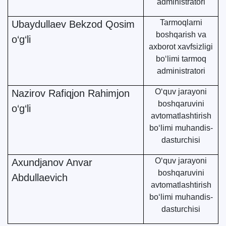
administratori
Tarmoqlarni
Ubaydullaev Bekzod Qosim
boshqarish va
o‘g‘li
axborot xavfsizligi
bo‘limi tarmoq
administratori
O‘quv jarayoni
Nazirov Rafiqjon Rahimjon
boshqaruvini
o‘g‘li
avtomatlashtirish
bo‘limi muhandis-
dasturchisi
O‘quv jarayoni
Axundjanov Anvar
boshqaruvini
Abdullaevich
avtomatlashtirish
bo‘limi muhandis-
dasturchisi