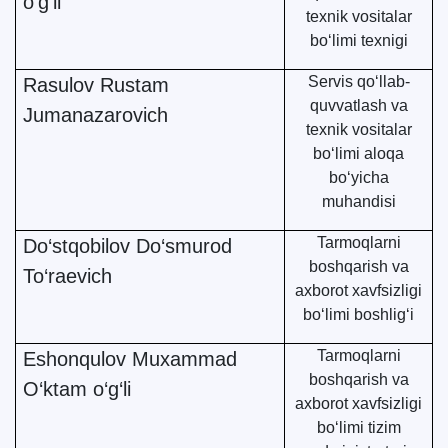
o‘g‘li
texnik vositalar
bo‘limi texnigi
Servis qo‘llab-
Rasulov Rustam
quvvatlash va
Jumanazarovich
texnik vositalar
bo‘limi aloqa
bo‘yicha
muhandisi
Tarmoqlarni
Do‘stqobilov Do‘smurod
boshqarish va
To‘raevich
axborot xavfsizligi
bo‘limi boshlig‘i
Tarmoqlarni
Eshonqulov Muxammad
boshqarish va
O‘ktam o‘g‘li
axborot xavfsizligi
bo‘limi tizim