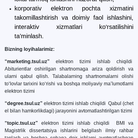
korporativ elektron pochta xizmatini
takomillashtirish va doimiy faol ishlashini,
interaktiv xizmatlari ko‘rsatilishini
ta’minlash.
Bizning loyihalarimiz:
“marketing.tsul.uz”
elektron tizimi ishlab chiqildi
Abiturientlar oshirilgan shartnomaga ariza qoldirish va
ularni qabul qilish. Talabalarning shartnomalarni olishi
to‘lovlar tarixini ko‘rishi va boshqa moliyaviy ma’lumotlarni
elektron tizimi
“degree.tsul.uz”
elektron tizimi ishlab chiqildi Qabul (chet
el bilan hamkorlikdagi) jarayonini avtomatlashtirilgan tizimi
“topic.tsul.uz”
elektron tizimi ishlab chiqildi BMI va
Magistrlik dissertatsiya ishlarini belgilash ilmiy rahbar
tanlash va boshqa sohaga doir ishlarni avotmatlashgan