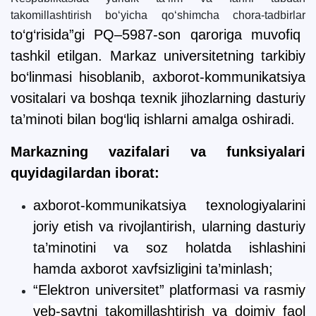
takomillashtirish bo‘yicha qo‘shimcha chora-tadbirlar
to‘g‘risida”gi PQ–5987-son qaroriga muvofiq
tashkil etilgan. Markaz universitetning tarkibiy
bo‘linmasi hisoblanib, axborot-kommunikatsiya
vositalari va boshqa texnik jihozlarning dasturiy
ta’minoti bilan bog‘liq ishlarni amalga oshiradi.
Markazning vazifalari va funksiyalari
quyidagilardan iborat:
axborot-kommunikatsiya texnologiyalarini
joriy etish va rivojlantirish, ularning dasturiy
ta’minotini va soz holatda ishlashini
hamda
axborot xavfsizligini ta’minlash;
“Elektron universitet” platformasi va
rasmiy
veb-sayt
ni
takomillashtirish va doimiy faol