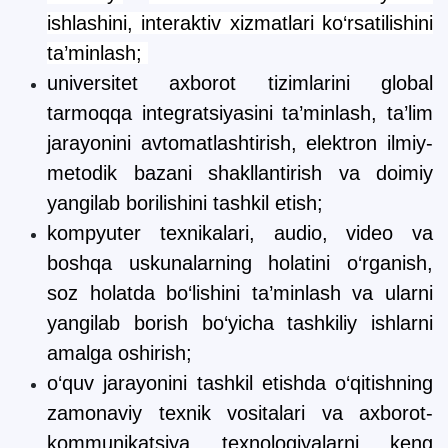
ishlashini, interaktiv xizmatlari ko‘rsatilishini
ta’minlash;
universitet axborot tizimlarini global
tarmoqqa integratsiyasini ta’minlash, ta’lim
jarayonini avtomatlashtirish, elektron ilmiy-
metodik bazani shakllantirish va doimiy
yangilab borilishini tashkil etish;
kompyuter texnikalari, audio, video va
boshqa uskunalarning holatini o‘rganish,
soz holatda bo‘lishini ta’minlash va ularni
yangilab borish bo‘yicha tashkiliy ishlarni
amalga oshirish;
o‘quv jarayonini tashkil etishda o‘qitishning
zamonaviy texnik vositalari va axborot-
kommunikatsiya texnologiyalarni keng