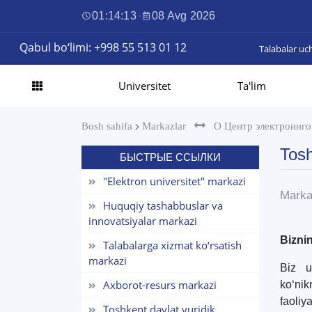
01:14:14
·
08 Avg 2026
Qabul bo‘limi: +998 55 513 01 12
Talabalar uc
Universitet
Ta'lim
Bosh sahifa
Markazlar
О Центр электроннго
Tosh
БЫСТРЫЕ ССЫЛКИ
"Elektron universitet" markazi
Marka
Huquqiy tashabbuslar va
innovatsiyalar markazi
Bizni
Talabalarga xizmat ko‘rsatish
markazi
Biz un
Axborot-resurs markazi
ko‘nik
faoliy
Toshkent davlat yuridik