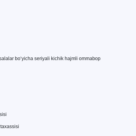
salalar bo‘yicha seriyali kichik hajmli ommabop
sisi
taxassisi
TDYU qabul murojaatlari chati