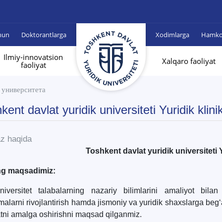
hun
Doktorantlarga
Xodimlarga
Hamkor
Ilmiy-innovatsion
Xalqaro faoliyat
faoliyat
 университета
kent davlat yuridik universiteti Yuridik klini
z haqida
Toshkent davlat yuridik universiteti Y
ng maqsadimiz:
iversitet talabalarning nazariy bilimlarini amaliyot bilan
malarni rivojlantirish hamda jismoniy va yuridik shaxslarga beg‘a
atni amalga oshirishni maqsad qilganmiz.