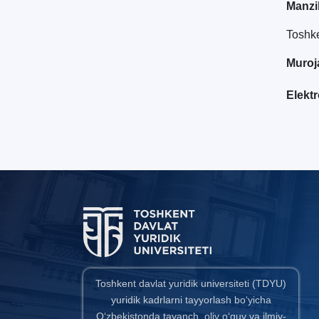
Manzil
Toshke
Muroj
Elekt
Toshkent davlat yuridik universiteti (TDYU)
yuridik kadrlarni tayyorlash bo‘yicha
O‘zbekistonda tayanch oliy o‘quv va ilmiy-