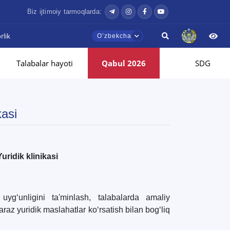
Biz ijtimoiy tarmoqlarda:
lik
Oʼzbekcha
Talabalar hayoti
Qabul 2026
SDG
kasi
uridik klinikasi
 uyg‘unligini ta'minlash, talabalarda amaliy
raz yuridik maslahatlar ko‘rsatish bilan bog‘liq