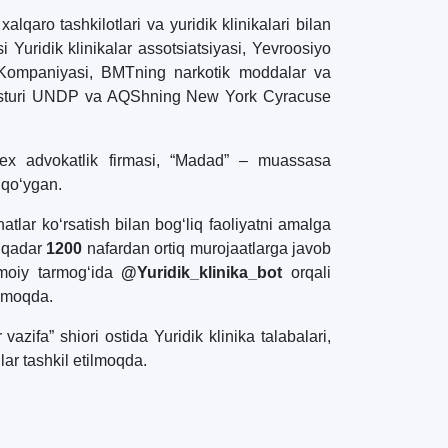
qaro tashkilotlari va yuridik klinikalari bilan
 Yuridik klinikalar assotsiatsiyasi, Yevroosiyo
 Kompaniyasi, BMTning narkotik moddalar va
 dasturi UNDP va AQShning New York Cyracuse
rlex advokatlik firmasi, “Madad” – muassasa
a qo‘ygan.
atlar ko‘rsatish bilan bog‘liq faoliyatni amalga
a qadar
1200
nafardan ortiq murojaatlarga javob
imoiy tarmog‘ida
@Yuridik_klinika_bot
orqali
inmoqda.
zifa” shiori ostida Yuridik klinika talabalari,
llar tashkil etilmoqda.