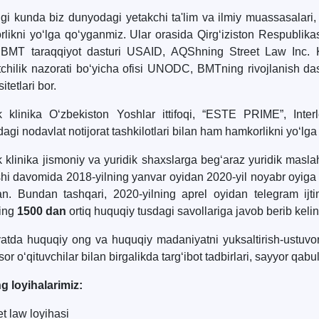
i kunda biz dunyodagi yetakchi ta'lim va ilmiy muassasalari, xal
likni yo‘lga qo‘yganmiz. Ular orasida Qirg‘iziston Respublikasi
, BMT taraqqiyot dasturi USAID, AQShning Street Law Inc.
atchilik nazorati bo‘yicha ofisi UNODC, BMTning rivojlanish
itetlari bor.
ik klinika O‘zbekiston Yoshlar ittifoqi, “ESTE PRIME”, Inte
dagi nodavlat notijorat tashkilotlari bilan ham hamkorlikni yo‘lg
k klinika jismoniy va yuridik shaxslarga beg‘araz yuridik maslah
shi davomida 2018-yilning yanvar oyidan 2020-yil noyabr oyig
an. Bundan tashqari, 2020-yilning aprel oyidan telegram ijt
ning
1500 dan
ortiq huquqiy tusdagi savollariga javob berib kel
atda huquqiy ong va huquqiy madaniyatni yuksaltirish-ustuvor va
sor o‘qituvchilar bilan birgalikda targ‘ibot tadbirlari, sayyor qabu
g loyihalarimiz:
et law loyihasi