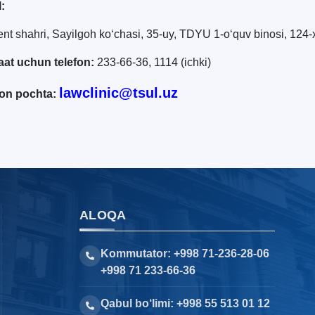
:
nt shahri, Sayilgoh ko‘chasi, 35-uy, TDYU 1-o‘quv binosi, 124
aat uchun telefon:
233-66-36, 1114 (ichki)
lawclinic@tsul.uz
ron pochta:
ALOQA
Kommutator: +998 71-236-28-06
+998 71 233-66-36
Qabul bo‘limi: +998 55 513 01 12