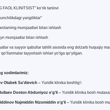
 FAOL KLINITSIST” ko‘rik tanlovi
unchilikdagi yangiliklar”
rolarning murojaatlari bilan ishlash
yn murojaatlar bilan ishlash
atlar va sayyor qabullar tahlili asosida eng dolzarb huquqiy ma
 qo‘llanmalar tayyorlash ishlari yo‘lga qo‘yilgan.
ng xodimlarimiz:
ev Otabek Sa'dievich –
Yuridik klinika boshlig‘i
ullaev Doston Abduniyoz o‘g‘li –
Yuridik klinika bosh mutaxa
iddinov Najmiddin Nizomiddin o‘g‘li –
Yuridik klinika bosh mu