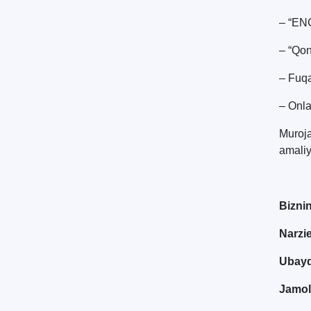
– “ENG
– “Qon
– Fuqa
– Onla
Muroja
amaliy
Bizni
Narzi
Ubayd
Jamol