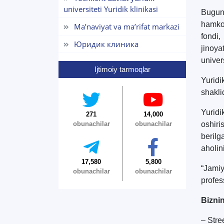
universiteti Yuridik klinikasi
Bugung
hamkor
Ma’naviyat va ma’rifat markazi
fondi
Юридик клиника
jinoy
univers
Ijtimoiy tarmoqlar
Yurid
shakli
Yuridi
271
14,000
obunachilar
obunachilar
oshiri
berilg
aholi
17,580
5,800
“Jamiy
obunachilar
obunachilar
profes
Biznin
– Stre