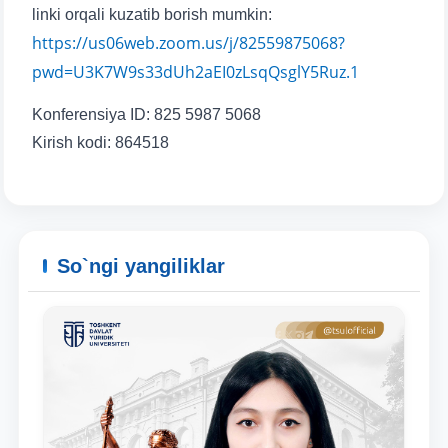
Telefon raqamingiz
linki orqali kuzatib borish mumkin:
https://us06web.zoom.us/j/82559875068?
Pochta
pwd=U3K7W9s33dUh2aEI0zLsqQsglY5Ruz.1
Konferensiya ID: 825 5987 5068
yuborish
Kirish kodi: 864518
So`ngi yangiliklar