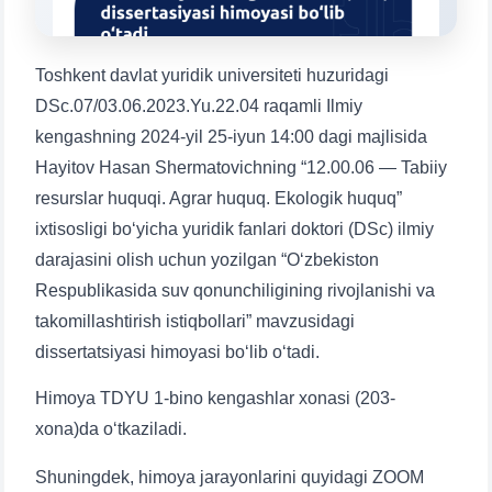
1. Hujjatlar (bakalavr) (5)
2. Hujjatlar (magistr) (4)
3. Suhbat (bakalavr) (8)
4. Suhbat (magistr) (5)
Toshkent davlat yuridik universiteti huzuridagi
5. To'lov-kontrakt (2)
6. Elektron ariza (16)
DSc.07/03.06.2023.Yu.22.04 raqamli Ilmiy
kengashning 2024-yil 25-iyun 14:00 dagi majlisida
7. Call-center (4)
8. Bakalavriat kvotasi (3)
Hayitov Hasan Shermatovichning “12.00.06 — Tabiiy
9. Magistratura kvotasi (4)
✉️ Adminga yozish
resurslar huquqi. Agrar huquq. Ekologik huquq”
ixtisosligi boʻyicha yuridik fanlari doktori (DSc) ilmiy
darajasini olish uchun yozilgan “O‘zbekiston
Respublikasida suv qonunchiligining rivojlanishi va
takomillashtirish istiqbollari” mavzusidagi
dissertatsiyasi himoyasi boʻlib oʻtadi.
Himoya TDYU 1-bino kengashlar xonasi (203-
xona)da o‘tkaziladi.
Ism va familiyangiz
Shuningdek, himoya jarayonlarini quyidagi ZOOM