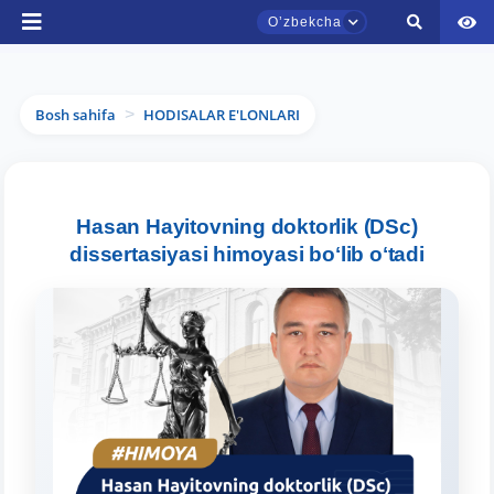
Oʼzbekcha
Bosh sahifa
HODISALAR E'LONLARI
>
TDYU qabul murojaatlari chati
Hasan Hayitovning doktorlik (DSc)
Onlayn
dissertasiyasi himoyasi boʻlib oʻtadi
Assalomu alaykum! TDYU qabul murojaatlari
chatiga xush kelibsiz.
Qabul bo'yicha murojaatlaringizni ushbu
chatda qoldiring.
Mavzuni tanlang — keyin shu mavzudagi aniq
savollar chiqadi: