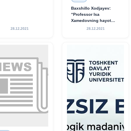
Baxshillo Xodjayev:
“Professor Isa
Xamedovning hayot
yo‘li — ilm-fanga,
28.12.2021
28.12.2021
vatanga va yosh avlod
tarbiyasiga sodiqlikning
oliy namunasidir”.