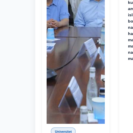
ku
am
is
bo
na
ha
ma
ma
na
ma
Universitet