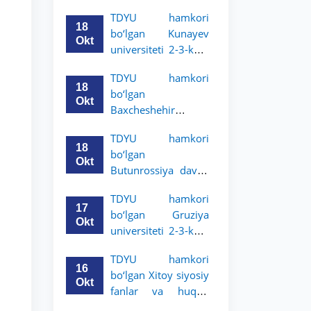
Grodno davlat
TDYU hamkori
universiteti 2-3-
18
bo‘lgan Kunayev
bosqich talabalari
Okt
universiteti 2-3-kurs
uchun akademik
talabalari uchun
mobillik dasturini
TDYU hamkori
akademik mobillik
e’lon qildi
18
bo‘lgan
dasturini e’lon qiladi
Okt
Baxcheshehir
universiteti 2-3-
TDYU hamkori
bosqich talabalari
18
bo‘lgan
uchun akademik
Okt
Butunrossiya davlat
mobillik dasturini
adliya universiteti 2-
e’lon qildi
TDYU hamkori
3-kurs talabalari
17
bo‘lgan Gruziya
uchun akademik
Okt
universiteti 2-3-kurs
mobillik dasturini
talabalari uchun
e’lon qildi
TDYU hamkori
akademik mobillik
16
bo‘lgan Xitoy siyosiy
dasturini e’lon qildi
Okt
fanlar va huquq
universiteti 2-3-kurs