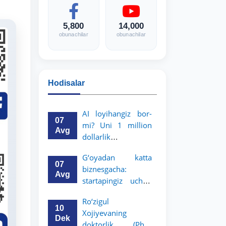
5,800
14,000
obunachilar
obunachilar
Hodisalar
AI loyihangiz bor-
07
mi? Uni 1 million
Avg
dollarlik
imkoniyatga
G‘oyadan katta
aylantiring!
07
biznesgacha:
Avg
startapingiz uchun
5 million dollarlik
Ro‘zigul
imkoniyat!
10
Xojiyevaning
Dek
doktorlik (PhD)