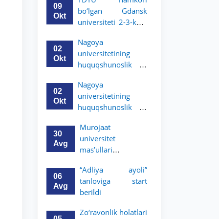
talabalari uchun
09
bo‘lgan Gdansk
akademik mobillik
Okt
universiteti 2-3-kurs
dasturini e’lon qildi
talabalari uchun
Nagoya
akademik mobillik
02
universitetining
dasturini e’lon qildi
Okt
huquqshunoslik va
siyosiy fanlar
Nagoya
boʻyicha
02
universitetining
magistratura dasturi
Okt
huquqshunoslik va
stipendiyasiga
siyosiy fanlar
hujjatlarni qabul
Murojaat
boʻyicha
qilish boshlandi
30
universitet
magistratura dasturi
Avg
mas’ullari
stipendiyasiga
tomonidan ko‘rib
hujjatlarni qabul
“Adliya ayoli”
chiqilmoqda
qilish boshlandi
06
tanloviga start
Avg
berildi
Zo‘ravonlik holatlari
05