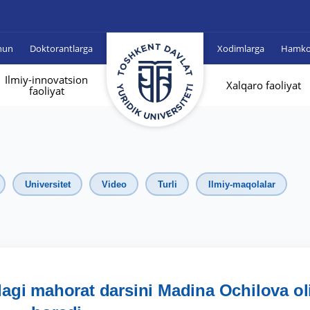
hun
Doktorantlarga
Xodimlarga
Hamkor
Ilmiy-innovatsion
Xalqaro faoliyat
faoliyat
Universitet
Video
Turli
Ilmiy-maqolalar
dagi mahorat darsini Madina Ochilova ol