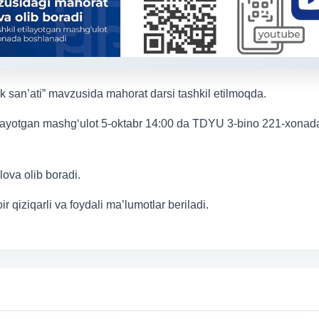
lik san’ati” mavzusida mahorat darsi tashkil etilmoqda.
 etilayotgan mashg‘ulot 5-oktabr 14:00 da TDYU 3-bino 221-xonad
ova olib boradi.
qiziqarli va foydali ma’lumotlar beriladi.