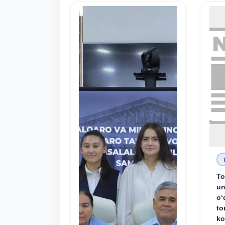
To
un
o‘
to
ko