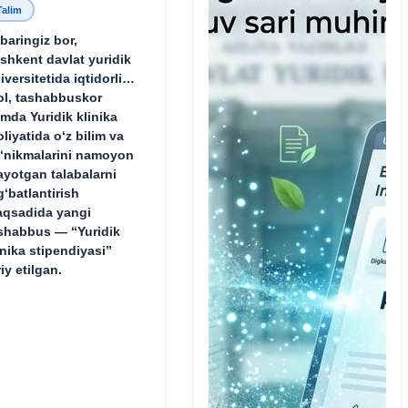
Talim
baringiz bor,
shkent davlat yuridik
iversitetida iqtidorli,
ol, tashabbuskor
mda Yuridik klinika
oliyatida o‘z bilim va
‘nikmalarini namoyon
ayotgan talabalarni
g‘batlantirish
qsadida yangi
shabbus — “Yuridik
inika stipendiyasi”
riy etilgan.