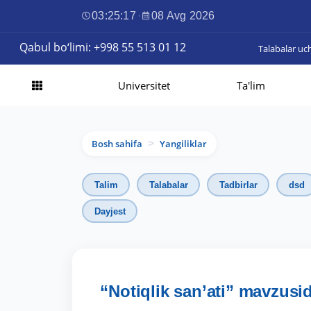
03:25:19
·
08 Avg 2026
Qabul bo‘limi: +998 55 513 01 12
Talabalar uc
Universitet
Ta'lim
Bosh sahifa
Yangiliklar
>
Talim
Talabalar
Tadbirlar
dsd
Dayjest
“Notiqlik san’ati” mavzusi