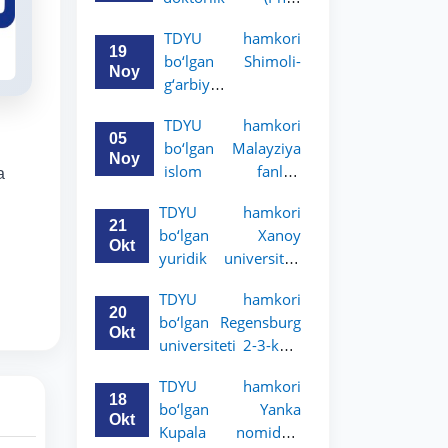
dissertatsiyasi
TDYU hamkori
himoyasi bo‘lib
19
bo‘lgan Shimoli-
o‘tadi
Noy
g‘arbiy
siyosatshunoslik va
TDYU hamkori
huquq universiteti
05
bo‘lgan Malayziya
2-3-kurs talabalari
Noy
islom fanlari
a
uchun akademik
universiteti 2-3-
mobillik dasturini
TDYU hamkori
kurs talabalari
e’lon qildi
21
bo‘lgan Xanoy
uchun akademik
Okt
yuridik universiteti
mobillik dasturini
2-3-bosqich
e’lon qiladi
TDYU hamkori
talabalari uchun
20
bo‘lgan Regensburg
akademik mobillik
Okt
universiteti 2-3-kurs
dasturini e’lon qildi
talabalari uchun
TDYU hamkori
akademik mobillik
18
bo‘lgan Yanka
dasturini e’lon qildi
Okt
Kupala nomidagi