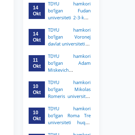
TDYU hamkori
talabalari uchun
14
bo‘lgan Fudan
akademik mobillik
Okt
universiteti 2-3-kurs
dasturini e’lon qildi
talabalari uchun
TDYU hamkori
akademik mobillik
14
bo‘lgan Voronej
dasturini e’lon qildi
Okt
davlat universiteti 2-
3-bosqich talabalari
TDYU hamkori
uchun akademik
11
bo‘lgan Adam
mobillik dasturini
Okt
Miskevich
e’lon qildi
universiteti 2-3-
TDYU hamkori
bosqich talabalari
10
bo‘lgan Mikolas
uchun akademik
Okt
Romeris universiteti
mobillik dasturini
2-3-kurs talabalari
e’lon qildi
TDYU hamkori
uchun akademik
10
bo‘lgan Roma Tre
mobillik dasturini
Okt
universiteti huquq
e’lon qildi
maktabi 2-3-kurs
TDYU hamkori