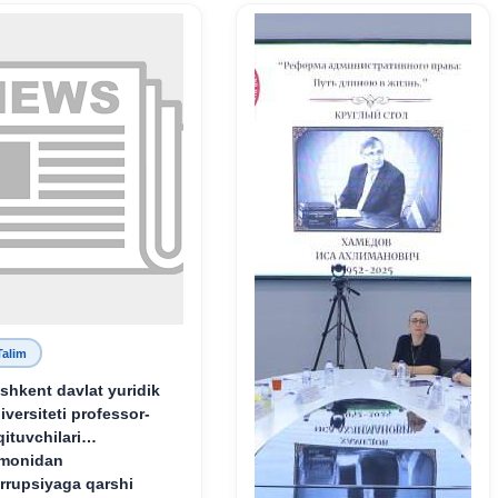
Talim
shkent davlat yuridik
iversiteti professor-
qituvchilari
monidan
rrupsiyaga qarshi