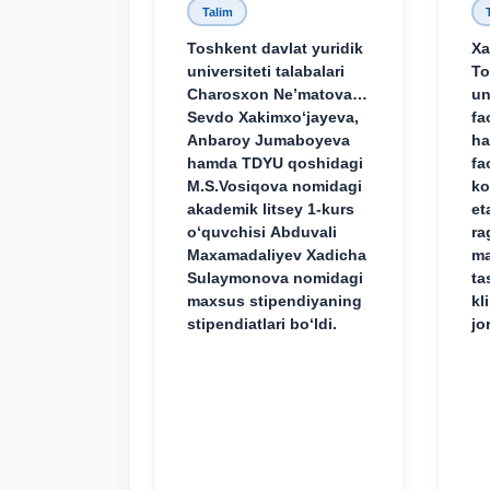
Talim
Toshkent davlat yuridik
Xa
universiteti talabalari
To
Charosxon Ne’matova,
un
Sevdo Xakimxo‘jayeva,
fa
Anbaroy Jumaboyeva
ha
hamda TDYU qoshidagi
fa
M.S.Vosiqova nomidagi
ko
akademik litsey 1-kurs
et
o‘quvchisi Abduvali
ra
Maxamadaliyev Xadicha
ma
Sulaymonova nomidagi
ta
maxsus stipendiyaning
kl
stipendiatlari bo‘ldi.
jo