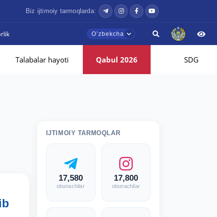
Biz ijtimoiy tarmoqlarda:
lik
Oʼzbekcha
Talabalar hayoti
Qabul 2026
SDG
IJTIMOIY TARMOQLAR
17,580
17,800
obunachilar
obunachilar
ib