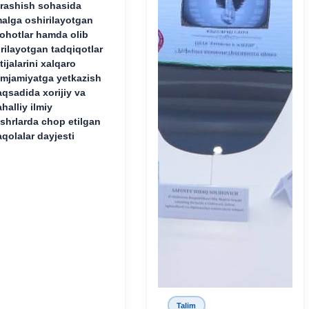
rashish sohasida
alga oshirilayotgan
lohotlar hamda olib
rilayotgan tadqiqotlar
tijalarini xalqaro
mjamiyatga yetkazish
qsadida xorijiy va
halliy ilmiy
shrlarda chop etilgan
qolalar dayjesti
Talim