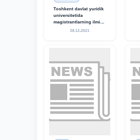
Toshkent davlat yuridik
universitetida
magistrantlarning ilmiy-
amaliy konferensiyasi
28.12.2021
o‘tkazildi