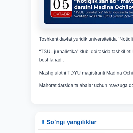
Toshkent davlat yuridik universitetida “Notiq
“TSUL jurnalistika” klubi doirasida tashkil
boshlanadi.
Mashg‘ulotni TDYU magistranti Madina Ochil
Mahorat darsida talabalar uchun mavzuga doir 
So`ngi yangiliklar