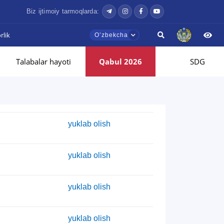
Biz ijtimoiy tarmoqlarda:
lik
Oʼzbekcha
Talabalar hayoti
Qabul 2026
SDG
yuklab olish
yuklab olish
yuklab olish
yuklab olish