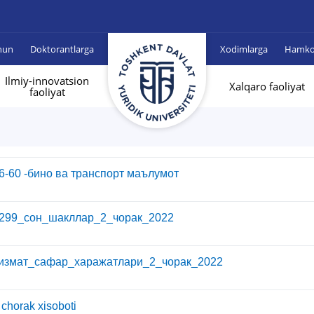
hun
Doktorantlarga
Xodimlarga
Hamkor
Ilmiy-innovatsion
Xalqaro faoliyat
faoliyat
6-60 -бино ва транспорт маълумот
299_сон_шакллар_2_чорак_2022
измат_сафар_харажатлари_2_чорак_2022
 chorak xisoboti