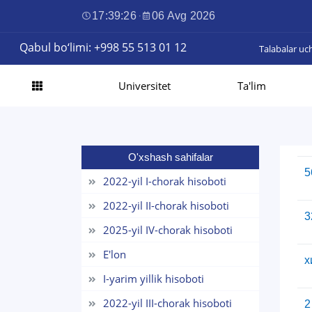
17:39:27
·
06 Avg 2026
Qabul bo‘limi: +998 55 513 01 12
Talabalar uc
Universitet
Ta'lim
O'xshash sahifalar
5
2022-yil I-chorak hisoboti
2022-yil II-chorak hisoboti
3
2025-yil IV-chorak hisoboti
E'lon
х
I-yarim yillik hisoboti
2022-yil III-chorak hisoboti
2