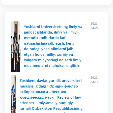
2021-
Yoshlarni Universitetning ilmiy va
04-29
jamoat ishlarida, ilmiy va ilmiy-
metodik tadbirlarda faol
qatnashishga jalb etish; keng
doiradagi yosh olimlarni jalb
etgan holda milliy, xorijiy va
xalqaro miqyosdagi dolzarb ilmiy
muammolarni muhokama qilish
uchun konferensiya, davra
suhbati va ilmiy seminarlar
2021-
Toshkent davlat yuridik universiteti
tashkil etish va o‘tkazish;
04-16
muassisligidagi “Юридик фанлар
ахборотномаси – Вестник
юридических наук – Review of law
sciences” ilmiy-amaliy huquqiy
jurnali O‘zbekiston Respublikasining