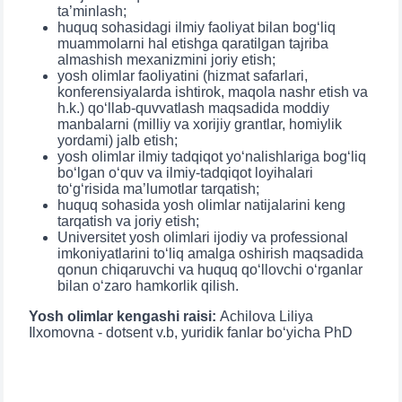
ta’minlash;
huquq sohasidagi ilmiy faoliyat bilan bog‘liq
muammolarni hal etishga qaratilgan tajriba
almashish mexanizmini joriy etish;
yosh olimlar faoliyatini (hizmat safarlari,
konferensiyalarda ishtirok, maqola nashr etish va
h.k.) qo‘llab-quvvatlash maqsadida moddiy
manbalarni (milliy va xorijiy grantlar, homiylik
yordami) jalb etish;
yosh olimlar ilmiy tadqiqot yo‘nalishlariga bog‘liq
bo‘lgan o‘quv va ilmiy-tadqiqot loyihalari
to‘g‘risida ma’lumotlar tarqatish;
huquq sohasida yosh olimlar natijalarini keng
tarqatish va joriy etish;
Universitet yosh olimlari ijodiy va professional
imkoniyatlarini to‘liq amalga oshirish maqsadida
qonun chiqaruvchi va huquq qo‘llovchi o‘rganlar
bilan o‘zaro hamkorlik qilish.
Yosh olimlar kengashi raisi:
Achilova Liliya
Ilxomovna - dotsent v.b, yuridik fanlar bo‘yicha PhD