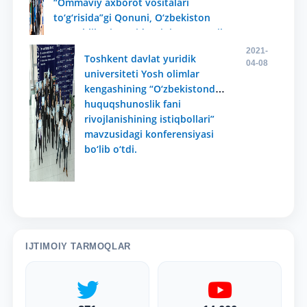
“Ommaviy axborot vositalari
to‘g‘risida”gi Qonuni, O‘zbekiston
Respublikasi Prezidentining 2013-yil
28-iyundagi “Yuridik kadrlar
2021-
Toshkent davlat yuridik
tayyorlash tizimini yanada
04-08
universiteti Yosh olimlar
takomillashtirish chora-tadbirlari
kengashining “O‘zbekistonda
to‘g‘risida”gi PQ–1990-son hamda
huquqshunoslik fani
2017-yil 28-apreldagi “Toshkent
rivojlanishining istiqbollari”
davlat yuridik universitetida kadrlar
mavzusidagi konferensiyasi
tayyorlash tizimini tubdan
bo‘lib o‘tdi.
takomillashtirish va samaradorligini
oshirish chora-tadbirlari
to‘g‘risida”gi PQ–2932-sonli
qarorlariga muvofiq tashkil etilgan.
IJTIMOIY TARMOQLAR