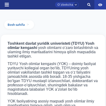
Oʼzbekcha
Ism va familiyangiz
Bosh sahifa
>
Telefon raqamingiz
TDYU qabul murojaatlari chati
Onlayn
Pochta
Toshkent davlat yuridik univeristeti (TDYU) Yosh
olimlar kengashi
yosh olimlarni o‘zaro birlashtirish va
Assalomu alaykum! TDYU qabul murojaatlari
ularning ilmiy manfaatlarini himoya qilish maqsadida
yuborish
chatiga xush kelibsiz.
tashkil etilgan.
TDYU Yosh olimlar kengashi (YOK) – doimiy faoliyat
Qabul bo'yicha murojaatlaringizni ushbu
yurituvchi kollegial organ bo‘lib, TDYUning yosh
chatda qoldiring.
olimlari vakillaridan tashkil topgan va o‘z faliyatini
jamoatchilik asosida olib boradi. 18-35 yishgacha
bo‘lgan TDYU mustaqil izlanuvchilari, doktorantlari va
Mavzuni tanlang — keyin shu mavzudagi aniq
professor-o‘qituvchilari, shuningdek bakalavr va
savollar chiqadi:
magistratura talabalari YOK a’zolari bo’lib
hisoblanadi.
1. Hujjatlar (bakalavr) (5)
2. Hujjatlar (magistr) (4)
YOK faoliyatining asosiy maqsadi yosh olimlar ilmiy
manfaatlarini himoya qilish, yosh olim va
3. Suhbat (bakalavr) (8)
4. Suhbat (magistr) (5)