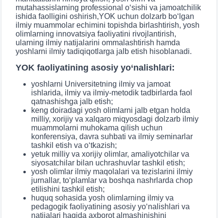
mutahassislarning professional o‘sishi va jamoatchilik
5. To'lov-kontrakt (2)
6. Elektron ariza (16)
ishida faolligini oshirish,YOK uchun dolzarb bo‘lgan
ilmiy muammolar echimini topishda birlashtirish, yosh
7. Call-center (4)
8. Bakalavriat kvotasi (3)
olimlarning innovatsiya faoliyatini rivojlantirish,
ularning ilmiy natijalarini ommalashtirish hamda
9. Magistratura kvotasi (4)
✉️ Adminga yozish
yoshlarni ilmiy tadiqiqotlarga jalb etish hisoblanadi.
YOK faoliyatining asosiy yo‘nalishlari:
yoshlarni Universitetning ilmiy va jamoat
ishlarida, ilmiy va ilmiy-metodik tadbirlarda faol
qatnashishga jalb etish;
keng doiradagi yosh olimlarni jalb etgan holda
milliy, xorijiy va xalqaro miqyosdagi dolzarb ilmiy
muammolarni muhokama qilish uchun
konferensiya, davra suhbati va ilmiy seminarlar
tashkil etish va o‘tkazish;
yetuk milliy va xorijiy olimlar, amaliyotchilar va
siyosatchilar bilan uchrashuvlar tashkil etish;
yosh olimlar ilmiy maqolalari va tezislarini ilmiy
jurnallar, to‘plamlar va boshqa nashrlarda chop
etilishini tashkil etish;
huquq sohasida yosh olimlarning ilmiy va
pedagogik faoliyatining asosiy yo‘nalishlari va
natijalari haqida axborot almashinishini