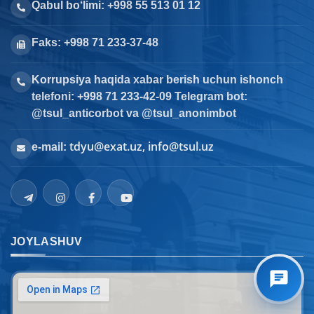
Qabul bo‘limi: +998 55 513 01 12
Faks: +998 71 233-37-48
Korrupsiya haqida xabar berish uchun ishonch
telefoni: +998 71 233-42-09 Telegram bot:
@tsul_anticorbot va @tsul_anonimbot
tdyu@exat.uz, info@tsul.uz
e-mail:
JOYLASHUV