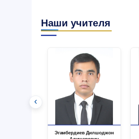
Наши учителя
‹
 Маъруфжон
Эгамбердиев Дилшоджон