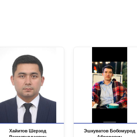
Хайитов Шерзод
Эшкуватов Бобомурод