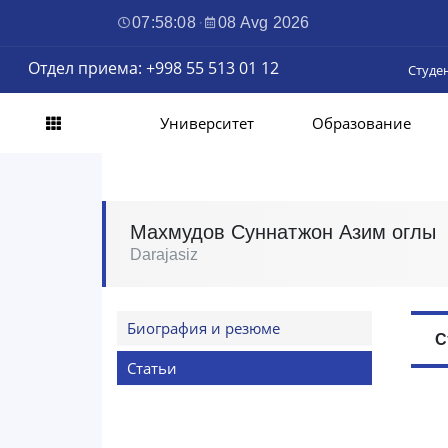
07:58:08
·
08 Avg 2026
Отдел приема: +998 55 513 01 12
Студе
Университет
Образование
Махмудов Суннатжон Азим оглы
Darajasiz
Биография и резюме
С
Статьи