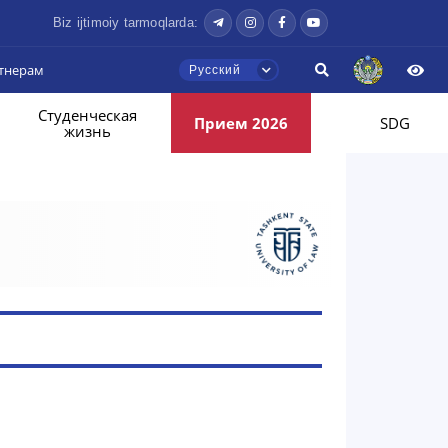
Biz ijtimoiy tarmoqlarda:
тнерам
Русский
Студенческая
Прием 2026
SDG
жизнь