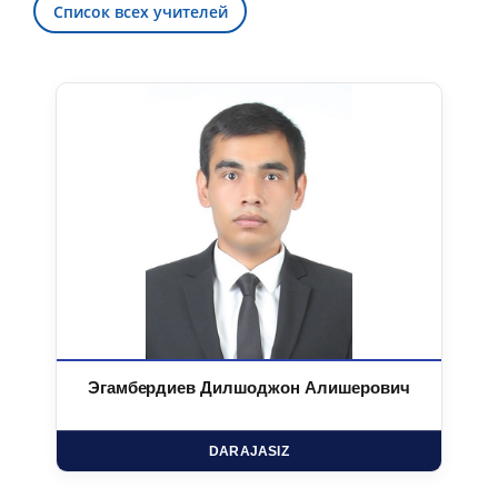
Список всех учителей
Эгамбердиев Дилшоджон Алишерович
DARAJASIZ