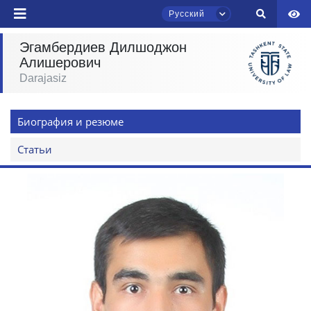
Русский
отправить
Эгамбердиев Дилшоджон
Алишерович
Darajasiz
Чат приёмной комиссии ТГЮУ
Онлайн
Биография и резюме
Здравствуйте! Добро пожаловать в чат
приёмной комиссии ТГЮУ.
Статьи
Оставляйте здесь свои обращения по
вопросам приёма.
Выберите тему — затем появятся
конкретные вопросы:
1. Документы (бакалавр) (5)
2. Документы (магистр) (4)
3. Собеседование (бакалавр) (8)