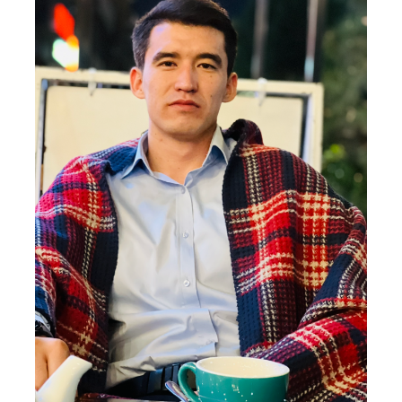
4. Собеседование (магистр) (5)
5. Стоимость обучения (2)
6. Онлайн-заявки (15)
7. Колл-центр (4)
8. Квота (бакалавриат) (1)
9. Квота (магистратура) (1)
✉️ Написать администратору