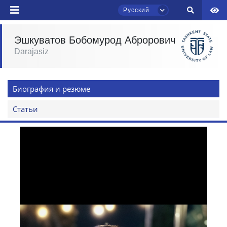
Русский
Эшкуватов Бобомурод Аброрович
Darajasiz
Чат приёмной комиссии ТГЮУ
Онлайн
Биография и резюме
Здравствуйте! Добро пожаловать в чат
приёмной комиссии ТГЮУ.
Статьи
Оставляйте здесь свои обращения по
вопросам приёма.
Выберите тему — затем появятся
конкретные вопросы:
1. Документы (бакалавр) (5)
2. Документы (магистр) (4)
3. Собеседование (бакалавр) (8)