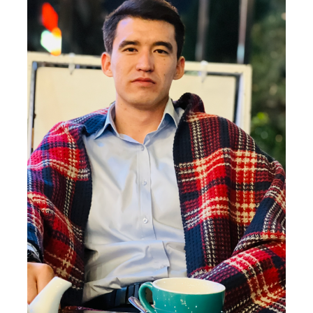
4. Собеседование (магистр) (5)
5. Стоимость обучения (2)
6. Онлайн-заявки (15)
7. Колл-центр (4)
8. Квота (бакалавриат) (1)
9. Квота (магистратура) (1)
✉️ Написать администратору