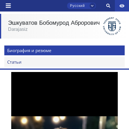
Русский
Эшкуватов Бобомурод Аброрович
Darajasiz
Чат приёмной комиссии ТГЮУ
Онлайн
Биография и резюме
Здравствуйте! Добро пожаловать в чат
приёмной комиссии ТГЮУ.
Статьи
Оставляйте здесь свои обращения по
вопросам приёма.
Выберите тему — затем появятся
конкретные вопросы:
1. Документы (бакалавр) (5)
2. Документы (магистр) (4)
3. Собеседование (бакалавр) (8)