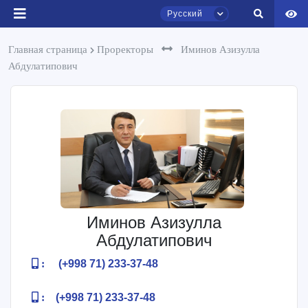
Русский
Главная страница
Проректоры
Иминов Азизулла
Чат приёмной комиссии ТГЮУ
Абдулатипович
Онлайн
Здравствуйте! Добро пожаловать в чат
приёмной комиссии ТГЮУ.
Оставляйте здесь свои обращения по
вопросам приёма.
Выберите тему — затем появятся
Иминов Азизулла
конкретные вопросы:
Абдулатипович
1. Документы (бакалавр) (5)
2. Документы (магистр) (4)
:
(+998 71) 233-37-48
3. Собеседование (бакалавр) (8)
:
(+998 71) 233-37-48
4. Собеседование (магистр) (5)
5. Стоимость обучения (2)