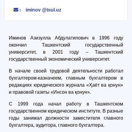
6. Онлайн-заявки (15)
7. Колл-центр (4)
:
iminov @tsul.uz
8. Квота (бакалавриат) (1)
9. Квота (магистратура) (1)
✉️ Написать администратору
Иминов Азизулла Абдулатипович в 1996 году
окончил Ташкентский государственный
университет, в 2001 году – Ташкентский
государственный экономический университет.
В начале своей трудовой деятельности работал
бухгалтером-казначеем, главным бухгалтером в
редакциях юридического журнала «Ҳаёт ва қонун»
и правовой газеты «Инсон ва қонун».
С 1999 года начал работу в Ташкентском
государственном юридическом институте. В разные
годы занимал должности заместителя главного
бухгалтера, аудитора, главного бухгалтера.