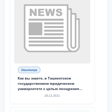
специальной стипендии имени
Хадичи Сулеймановой.
Obucheniye
Как вы знаете, в Ташкентском
государственном юридическом
университете с целью поощрения
талантливых, активных и
28.12.2021
инициативных студентов,
демонстрирующих свои знания и
навыки в деятельности Юридической