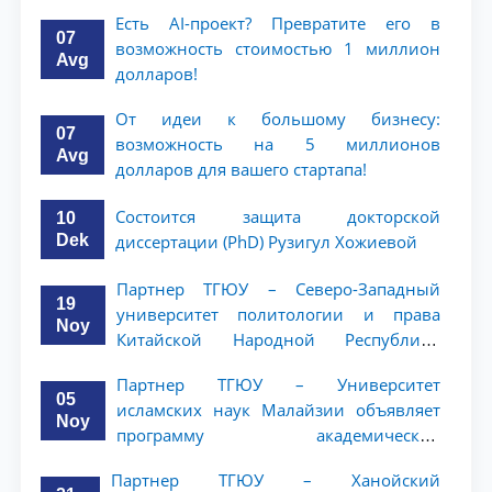
Есть AI-проект? Превратите его в
07
возможность стоимостью 1 миллион
Avg
долларов!
От идеи к большому бизнесу:
07
возможность на 5 миллионов
Avg
долларов для вашего стартапа!
Состоится защита докторской
10
Dek
диссертации (PhD) Рузигул Xoжиевой
Партнер ТГЮУ – Северо-Западный
19
университет политологии и права
Noy
Китайской Народной Республики
(NWUPL) объявляет программу
Партнер ТГЮУ – Университет
академической мобильности для
05
исламских наук Малайзии объявляет
студентов 2–3 курсов
Noy
программу академической
мобильности для студентов 2–3 курсов
Партнер ТГЮУ – Ханойский
ТГЮУ