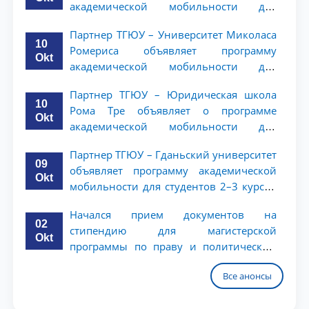
академической мобильности для
студентов 2–3 курсов ТГЮУ
Партнер ТГЮУ – Университет Миколаса
10
Ромериса объявляет программу
Okt
академической мобильности для
студентов 2–3 курсов
Партнер ТГЮУ – Юридическая школа
10
Рома Тре объявляет о программе
Okt
академической мобильности для
студентов 2–3 курсов
Партнер ТГЮУ – Гданьский университет
09
объявляет программу академической
Okt
мобильности для студентов 2–3 курсов
ТГЮУ
Начался прием документов на
02
стипендию для магистерской
Okt
программы по праву и политическим
наукам в Университете Нагоя
Все анонсы