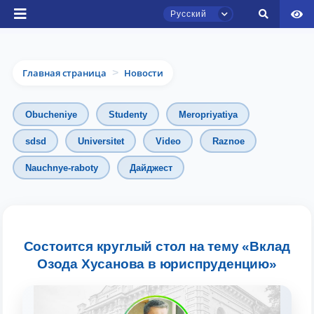
Русский
Главная страница
Новости
>
Obucheniye
Studenty
Meropriyatiya
sdsd
Universitet
Video
Raznoe
Чат приёмной комиссии ТГЮУ
Nauchnye-raboty
Дайджест
Онлайн
Здравствуйте! Добро пожаловать в чат
приёмной комиссии ТГЮУ.
Состоится круглый стол на тему «Вклад
Озода Хусанова в юриспруденцию»
Оставляйте здесь свои обращения по
вопросам приёма.
Выберите тему — затем появятся