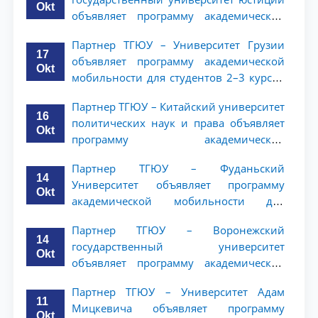
Okt
объявляет программу академической
мобильности для студентов 2–3 курсов
Партнер ТГЮУ – Университет Грузии
ТГЮУ
17
объявляет программу академической
Okt
мобильности для студентов 2–3 курсов
ТГЮУ
Партнер ТГЮУ – Китайский университет
16
политических наук и права объявляет
Okt
программу академической
мобильности для студентов 2–3 курсов
Партнер ТГЮУ – Фуданьский
ТГЮУ
14
Университет объявляет программу
Okt
академической мобильности для
студентов 2–3 курсов ТГЮУ
Партнер ТГЮУ – Воронежский
14
государственный университет
Okt
объявляет программу академической
мобильности для студентов 2–3 курсов
Партнер ТГЮУ – Университет Адам
ТГЮУ
11
Мицкевича объявляет программу
Okt