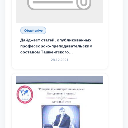
Obucheniye
Дайджест статей, опубликованных
профессорско-преподавательским
составом Ташкентского
государственного юридического
28.12.2021
университета в зарубежных и
местных научных изданиях, с целью
доведения до международного
сообщества результатов реформ и
исследований в сфере
противодействия коррупции