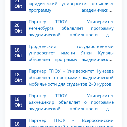
21
юридический университет объявляет
Okt
программу академической
мобильности для студентов 2–3 курсов
Партнер ТГЮУ – Университет
20
Регенсбурга объявляет программу
Okt
академической мобильности для
студентов 2–3 курсов
Гродненский государственный
18
университет имени Янки Купалы
Okt
объявляет программу академической
мобильности для студентов 2-3 курсов
Партнер ТГЮУ – Университет Кунаева
ТГЮУ
18
объявляет о программе академической
Okt
мобильности для студентов 2–3 курсов
Партнер ТГЮУ – Университет
18
Бахчешехир объявляет о программе
Okt
академической мобильности для
студентов 2-3 курсов
Партнер ТГЮУ – Всероссийский
18
государственный университет юстиции