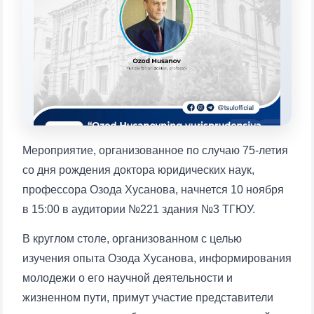
конкретные вопросы:
1. Документы (бакалавр) (5)
2. Документы (магистр) (4)
3. Собеседование (бакалавр) (8)
4. Собеседование (магистр) (5)
5. Стоимость обучения (2)
6. Онлайн-заявки (15)
7. Колл-центр (4)
8. Квота (бакалавриат) (1)
9. Квота (магистратура) (1)
Мероприятие, организованное по случаю 75-летия
✉️ Написать администратору
со дня рождения доктора юридических наук,
профессора Озода Хусанова, начнется 10 ноября
в 15:00 в аудитории №221 здания №3 ТГЮУ.
В круглом столе, организованном с целью
изучения опыта Озода Хусанова, информирования
молодежи о его научной деятельности и
жизненном пути, примут участие представители