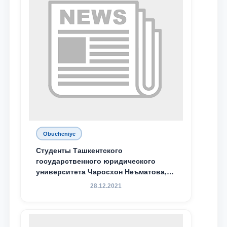
Obucheniye
Студенты Ташкентского
государственного юридического
университета Чаросхон Неъматова,
Севдо Хакимходжаева, Анбарой
28.12.2021
Жумабоева, а также учащийся 1-го
курса академического лицея имени
М.С. Восиковой при ТГЮУ Абдували
Махамадалиев стали стипендиатами