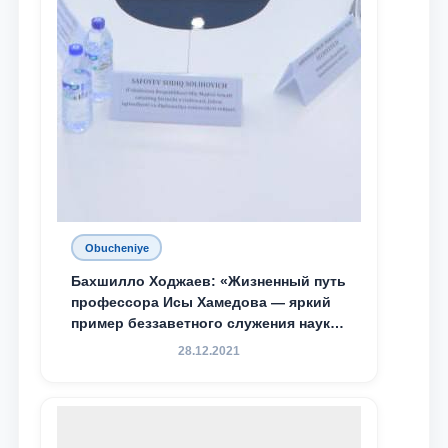
Obucheniye
Бахшилло Ходжаев: «Жизненный путь
профессора Исы Хамедова — яркий
пример беззаветного служения науке,
Родине и воспитанию молодого
28.12.2021
поколения»