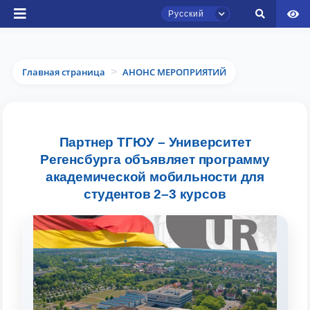
Русский
Главная страница
АНОНС МЕРОПРИЯТИЙ
>
Чат приёмной комиссии ТГЮУ
Партнер ТГЮУ – Университет
Онлайн
Регенсбурга объявляет программу
академической мобильности для
Здравствуйте! Добро пожаловать в чат
студентов 2–3 курсов
приёмной комиссии ТГЮУ.
Оставляйте здесь свои обращения по
вопросам приёма.
Выберите тему — затем появятся
конкретные вопросы: