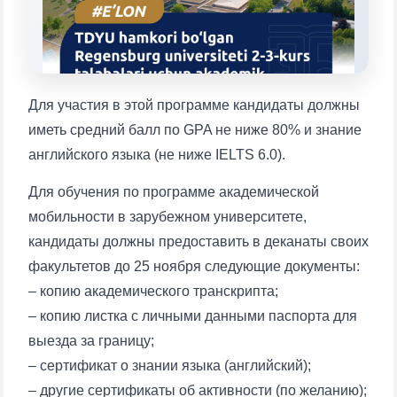
1. Документы (бакалавр) (5)
2. Документы (магистр) (4)
3. Собеседование (бакалавр) (8)
4. Собеседование (магистр) (5)
5. Стоимость обучения (2)
Для участия в этой программе кандидаты должны
6. Онлайн-заявки (15)
7. Колл-центр (4)
иметь средний балл по GPA не ниже 80% и знание
8. Квота (бакалавриат) (1)
9. Квота (магистратура) (1)
английского языка (не ниже IELTS 6.0).
✉️ Написать администратору
Для обучения по программе академической
мобильности в зарубежном университете,
кандидаты должны предоставить в деканаты своих
факультетов до 25 ноября следующие документы:
Ваше имя и фамилия
– копию академического транскрипта;
– копию листка с личными данными паспорта для
Ваш номер телефона
выезда за границу;
– сертификат о знании языка (английский);
Почта
– другие сертификаты об активности (по желанию);