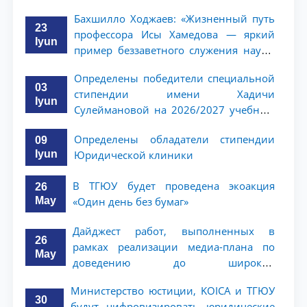
Бахшилло Ходжаев: «Жизненный путь
23
профессора Исы Хамедова — яркий
Iyun
пример беззаветного служения науке,
Родине и воспитанию молодого
Определены победители специальной
поколения»
03
стипендии имени Хадичи
Iyun
Сулеймановой на 2026/2027 учебный
год
Определены обладатели стипендии
09
Iyun
Юридической клиники
В ТГЮУ будет проведена экоакция
26
May
«Один день без бумаг»
Дайджест работ, выполненных в
26
рамках реализации медиа-плана по
May
доведению до широкой
общественности сути и содержания
Министерство юстиции, KOICA и ТГЮУ
задач, определённых в Послании
30
будут цифровизировать юридические