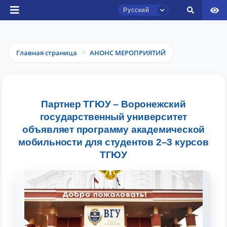
Русский
Главная страница
АНОНС МЕРОПРИЯТИЙ
>
Чат приёмной комиссии ТГЮУ
Партнер ТГЮУ – Воронежский
Онлайн
государственный университет
объявляет программу академической
Здравствуйте! Добро пожаловать в чат
мобильности для студентов 2–3 курсов
приёмной комиссии ТГЮУ.
ТГЮУ
Оставляйте здесь свои обращения по
вопросам приёма.
Выберите тему — затем появятся
конкретные вопросы: