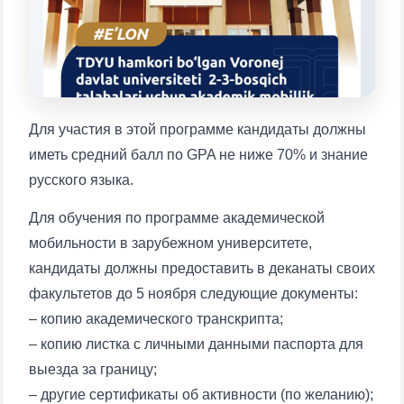
1. Документы (бакалавр) (5)
2. Документы (магистр) (4)
3. Собеседование (бакалавр) (8)
4. Собеседование (магистр) (5)
5. Стоимость обучения (2)
6. Онлайн-заявки (15)
7. Колл-центр (4)
Для участия в этой программе кандидаты должны
8. Квота (бакалавриат) (1)
9. Квота (магистратура) (1)
иметь средний балл по GPA не ниже 70% и знание
✉️ Написать администратору
русского языка.
Для обучения по программе академической
мобильности в зарубежном университете,
кандидаты должны предоставить в деканаты своих
Ваше имя и фамилия
факультетов до 5 ноября следующие документы:
– копию академического транскрипта;
Ваш номер телефона
– копию листка с личными данными паспорта для
выезда за границу;
Почта
– другие сертификаты об активности (по желанию);