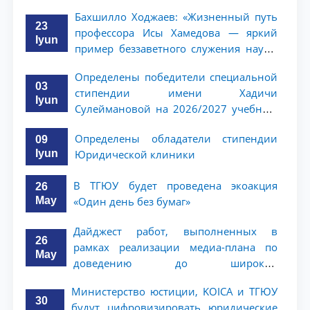
Бахшилло Ходжаев: «Жизненный путь
23
профессора Исы Хамедова — яркий
Iyun
пример беззаветного служения науке,
Родине и воспитанию молодого
Определены победители специальной
поколения»
03
стипендии имени Хадичи
Iyun
Сулеймановой на 2026/2027 учебный
год
Определены обладатели стипендии
09
Iyun
Юридической клиники
В ТГЮУ будет проведена экоакция
26
May
«Один день без бумаг»
Дайджест работ, выполненных в
26
рамках реализации медиа-плана по
May
доведению до широкой
общественности сути и содержания
Министерство юстиции, KOICA и ТГЮУ
задач, определённых в Послании
30
будут цифровизировать юридические