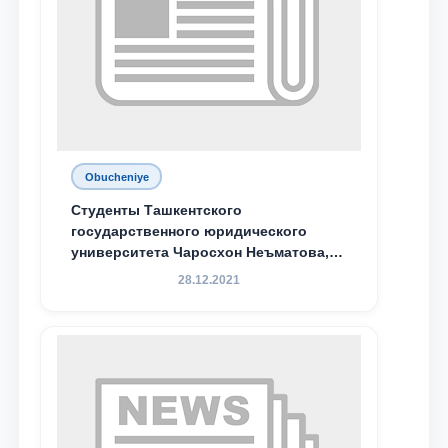
Obucheniye
Студенты Ташкентского
государственного юридического
университета Чаросхон Неъматова,
Севдо Хакимходжаева, Анбарой
28.12.2021
Жумабоева, а также учащийся 1-го
курса академического лицея имени
М.С. Восиковой при ТГЮУ Абдували
Махамадалиев стали стипендиатами
специальной стипендии имени
Хадичи Сулеймановой.