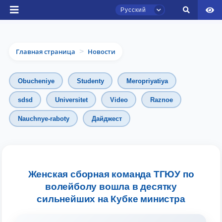
Русский
Главная страница
Новости
>
Obucheniye
Studenty
Meropriyatiya
sdsd
Universitet
Video
Raznoe
Чат приёмной комиссии ТГЮУ
Nauchnye-raboty
Дайджест
Онлайн
Здравствуйте! Добро пожаловать в чат
приёмной комиссии ТГЮУ.
Женская сборная команда ТГЮУ по
Оставляйте здесь свои обращения по
волейболу вошла в десятку
вопросам приёма.
сильнейших на Кубке министра
Выберите тему — затем появятся