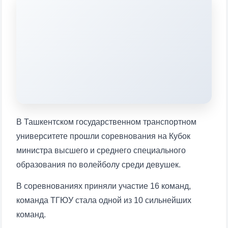
конкретные вопросы:
1. Документы (бакалавр) (5)
2. Документы (магистр) (4)
3. Собеседование (бакалавр) (8)
4. Собеседование (магистр) (5)
5. Стоимость обучения (2)
6. Онлайн-заявки (15)
7. Колл-центр (4)
8. Квота (бакалавриат) (1)
9. Квота (магистратура) (1)
✉️ Написать администратору
В Ташкентском государственном транспортном
университете прошли соревнования на Кубок
министра высшего и среднего специального
образования по волейболу среди девушек.
В соревнованиях приняли участие 16 команд,
команда ТГЮУ стала одной из 10 сильнейших
команд.