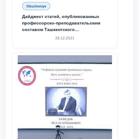
Obucheniye
Дайджест статей, опубликованных
профессорско-преподавательским
составом Ташкентского
государственного юридического
28.12.2021
университета в зарубежных и
местных научных изданиях, с целью
доведения до международного
сообщества результатов реформ и
исследований в сфере
противодействия коррупции