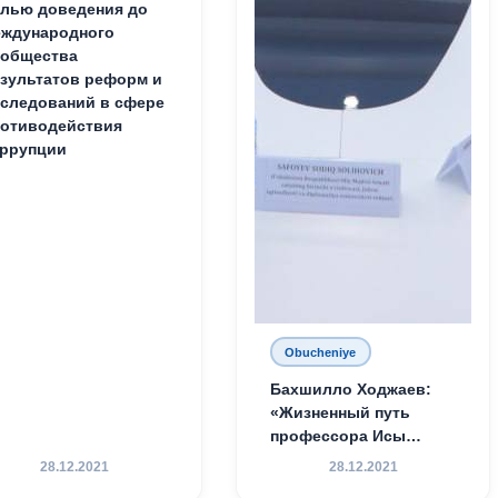
лью доведения до
ждународного
ообщества
зультатов реформ и
следований в сфере
отиводействия
ррупции
Obucheniye
Бахшилло Ходжаев:
«Жизненный путь
профессора Исы
Хамедова — яркий
28.12.2021
28.12.2021
пример беззаветного