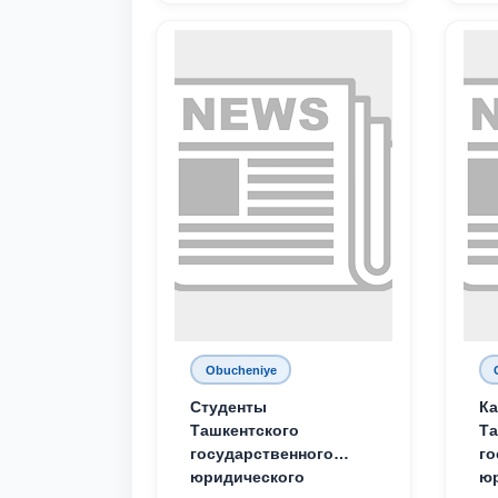
Obucheniye
Студенты
Ка
Ташкентского
Та
государственного
го
юридического
ю