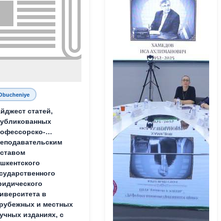
Obucheniye
йджест статей,
публикованных
офессорско-
еподавательским
ставом
шкентского
сударственного
идического
иверситета в
рубежных и местных
учных изданиях, с