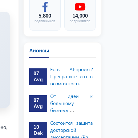
5,800
14,000
подписчиков
подписчиков
Анонсы
Есть AI-проект?
07
Превратите его в
Avg
возможность
стоимостью 1
От идеи к
миллион
07
большому
долларов!
Avg
бизнесу:
возможность на 5
Состоится защита
миллионов
10
но,
докторской
долларов для
Dek
диссертации (PhD)