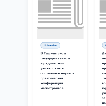
Universitet
В Ташкентском
Да
государственном
о
юридическом
пр
университете
пр
состоялась научно-
со
практическая
Та
конференция
го
магистрантов
юр
ун
за
на