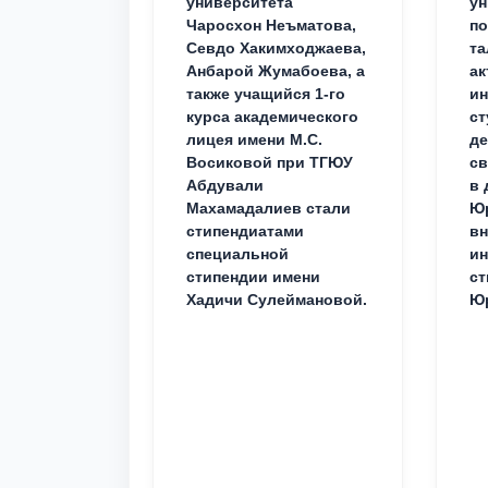
университета
ун
Чаросхон Неъматова,
п
Севдо Хакимходжаева,
та
Анбарой Жумабоева, а
ак
также учащийся 1-го
и
курса академического
ст
лицея имени М.С.
д
Восиковой при ТГЮУ
св
Абдували
в 
Махамадалиев стали
Юр
стипендиатами
вн
специальной
ин
стипендии имени
ст
Хадичи Сулеймановой.
Юр