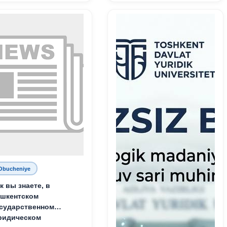
служения науке,
Родине и воспитанию
молодого поколения»
Obucheniye
к вы знаете, в
шкентском
сударственном
ридическом