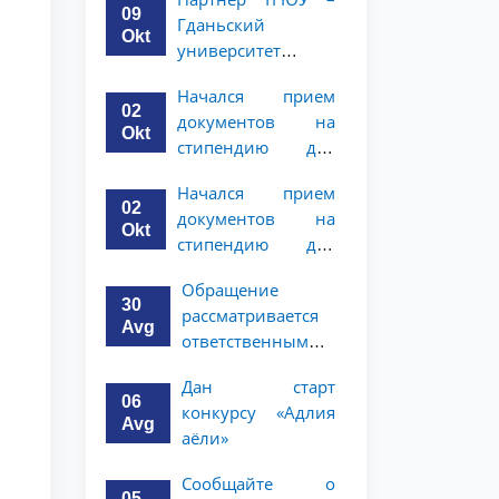
программе
студентов 2–3
09
Гданьский
академической
курсов
Okt
университет
мобильности для
объявляет
студентов 2–3
Начался прием
программу
курсов
02
документов на
академической
Okt
стипендию для
мобильности для
магистерской
студентов 2–3
Начался прием
программы по
курсов ТГЮУ
02
документов на
праву и
Okt
стипендию для
политическим
магистерской
наукам в
Обращение
программы по
Университете
30
рассматривается
праву и
Нагоя
Avg
ответственными
политическим
лицами
наукам в
Дан старт
университета
Университете
06
конкурсу «Адлия
Нагоя
Avg
аёли»
Сообщайте о
05