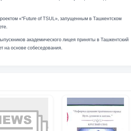
проектом «“Future of TSUL», запущенным в Ташкентском
ете.
 выпускников академического лицея приняты в Ташкентский
т на основе собеседования.