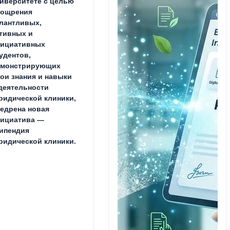
иверситете с целью
оощрения
лантливых,
тивных и
нициативных
удентов,
емонстрирующих
ои знания и навыки
деятельности
идической клиники,
едрена новая
ициатива —
ипендия
идической клиники.