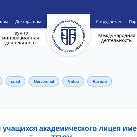
нтам
Докторантам
Сотрудникам
Пар
Научно-
Международная
инновационная
деятельность
деятельность
sdsd
Universitet
Video
Raznoe
я учащихся академического лицея им