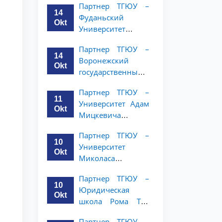
Партнер ТГЮУ –
и права объявляет
14
Фуданьский
программу
Okt
Университет
академической
объявляет
мобильности для
Партнер ТГЮУ –
программу
студентов 2–3
14
Воронежский
академической
курсов ТГЮУ
Okt
государственный
мобильности для
университет
студентов 2–3
Партнер ТГЮУ –
объявляет
курсов ТГЮУ
11
Университет Адам
программу
Okt
Мицкевича
академической
объявляет
мобильности для
Партнер ТГЮУ –
программу
студентов 2–3
10
Университет
академической
курсов ТГЮУ
Okt
Миколаса
мобильности для
Ромериса
студентов 2–3
Партнер ТГЮУ –
объявляет
курсов ТГЮУ
10
Юридическая
программу
Okt
школа Рома Тре
академической
объявляет о
мобильности для
Партнер ТГЮУ –