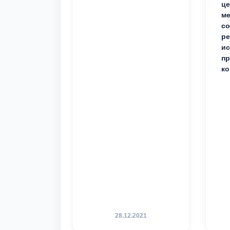
це
ме
с
ре
ис
пр
ко
28.12.2021