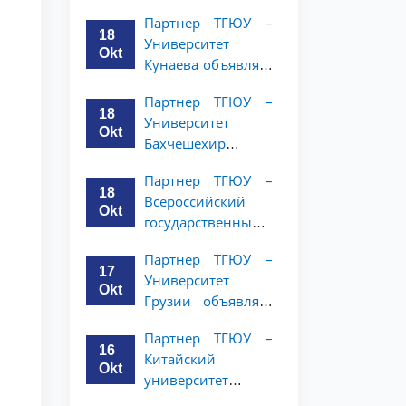
имени Янки
студентов 2–3
Партнер ТГЮУ –
Купалы объявляет
курсов
18
Университет
программу
Okt
Кунаева объявляет
академической
о программе
мобильности для
Партнер ТГЮУ –
академической
студентов 2-3
18
Университет
мобильности для
курсов ТГЮУ
Okt
Бахчешехир
студентов 2–3
объявляет о
курсов
Партнер ТГЮУ –
программе
18
Всероссийский
академической
Okt
государственный
мобильности для
университет
студентов 2-3
Партнер ТГЮУ –
юстиции
курсов
17
Университет
объявляет
Okt
Грузии объявляет
программу
программу
академической
Партнер ТГЮУ –
академической
мобильности для
16
Китайский
мобильности для
студентов 2–3
Okt
университет
студентов 2–3
курсов ТГЮУ
политических наук
курсов ТГЮУ