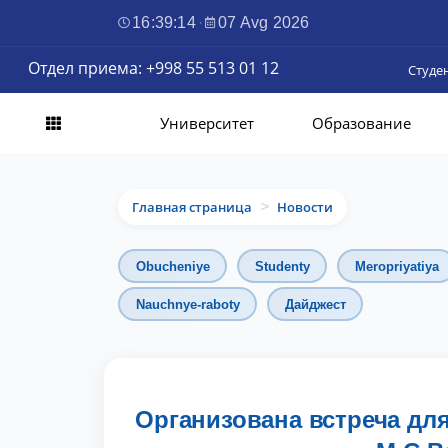
16:39:15
·
07 Avg 2026
Отдел приема: +998 55 513 01 12
Студе
Университет
Образование
Главная страница
Новости
>
Obucheniye
Studenty
Meropriyatiya
Nauchnye-raboty
Дайджест
Организована встреча дл