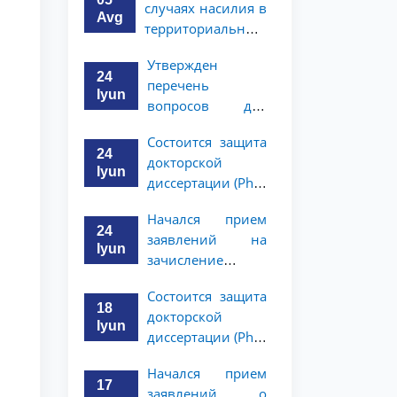
случаях насилия в
Avg
территориальные
подразделения
Утвержден
Национального
24
перечень
агентства
Iyun
вопросов для
социальной
индивидуального
защиты
Состоится защита
собеседования с
24
докторской
выпускниками
Iyun
диссертации (PhD)
академического
Хушнуда
лицея при ТГЮУ,
Начался прием
Мадримова
получившими
24
заявлений на
рекомендации
Iyun
зачисление
выпускников
Состоится защита
академического
18
докторской
лицея, имеющих
Iyun
диссертации (PhD)
рекомендации на
Жалолиддина
обучение в
Начался прием
Рахмонова
бакалавриате
17
заявлений о