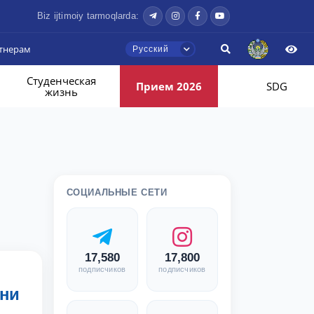
Biz ijtimoiy tarmoqlarda:
тнерам
Русский
Студенческая
Прием 2026
SDG
жизнь
СОЦИАЛЬНЫЕ СЕТИ
17,580
17,800
подписчиков
подписчиков
ени