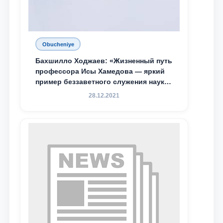
Obucheniye
Бахшилло Ходжаев: «Жизненный путь
профессора Исы Хамедова — яркий
пример беззаветного служения науке,
Родине и воспитанию молодого
28.12.2021
поколения»