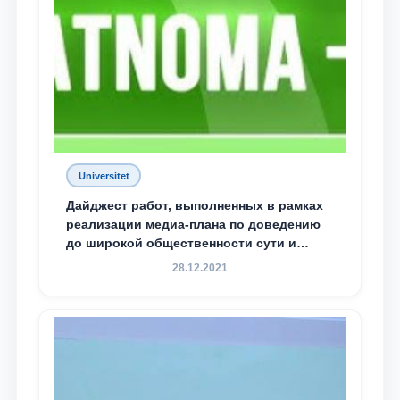
Universitet
Дайджест работ, выполненных в рамках
реализации медиа-плана по доведению
до широкой общественности сути и
содержания задач, определённых в
28.12.2021
Послании Президента Республики
Узбекистан Шавкат Мирзиёев Олий
Мажлису и народу Узбекистана