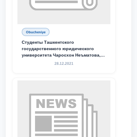
Obucheniye
Студенты Ташкентского
государственного юридического
университета Чаросхон Неъматова,
Севдо Хакимходжаева, Анбарой
28.12.2021
Жумабоева, а также учащийся 1-го
курса академического лицея имени
М.С. Восиковой при ТГЮУ Абдували
Махамадалиев стали стипендиатами
специальной стипендии имени
Хадичи Сулеймановой.