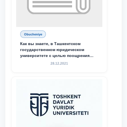
Obucheniye
Как вы знаете, в Ташкентском
государственном юридическом
университете с целью поощрения
талантливых, активных и
28.12.2021
инициативных студентов,
демонстрирующих свои знания и
навыки в деятельности Юридической
клиники, внедрена новая инициатива
— стипендия Юридической клиники.