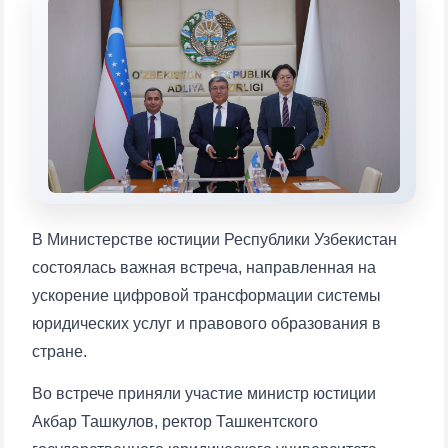
Выберите тему — затем появятся
конкретные вопросы:
1. Документы (бакалавр) (5)
2. Документы (магистр) (4)
3. Собеседование (бакалавр) (8)
4. Собеседование (магистр) (5)
5. Стоимость обучения (2)
6. Онлайн-заявки (15)
7. Колл-центр (4)
8. Квота (бакалавриат) (1)
9. Квота (магистратура) (1)
В Министерстве юстиции Республики Узбекистан
✉️ Написать администратору
состоялась важная встреча, направленная на
ускорение цифровой трансформации системы
юридических услуг и правового образования в
стране.
Во встрече приняли участие министр юстиции
Акбар Ташкулов, ректор Ташкентского