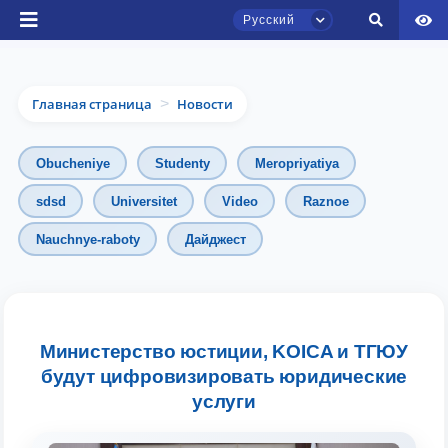
Русский
Главная страница
Новости
>
Obucheniye
Studenty
Meropriyatiya
sdsd
Universitet
Video
Raznoe
Nauchnye-raboty
Дайджест
Чат приёмной комиссии ТГЮУ
Онлайн
Здравствуйте! Добро пожаловать в чат
Министерство юстиции, KOICA и ТГЮУ
приёмной комиссии ТГЮУ.
будут цифровизировать юридические
услуги
Оставляйте здесь свои обращения по
вопросам приёма.