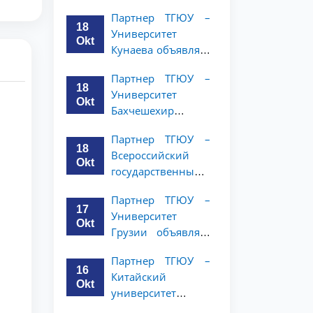
имени Янки
студентов 2–3
Партнер ТГЮУ –
Купалы объявляет
курсов
18
Университет
программу
Okt
Кунаева объявляет
академической
о программе
мобильности для
Партнер ТГЮУ –
академической
студентов 2-3
18
Университет
мобильности для
курсов ТГЮУ
Okt
Бахчешехир
студентов 2–3
объявляет о
курсов
Партнер ТГЮУ –
программе
18
Всероссийский
академической
Okt
государственный
мобильности для
университет
студентов 2-3
Партнер ТГЮУ –
юстиции
курсов
17
Университет
объявляет
Okt
Грузии объявляет
программу
программу
академической
Партнер ТГЮУ –
академической
мобильности для
16
Китайский
мобильности для
студентов 2–3
Okt
университет
студентов 2–3
курсов ТГЮУ
политических наук
курсов ТГЮУ