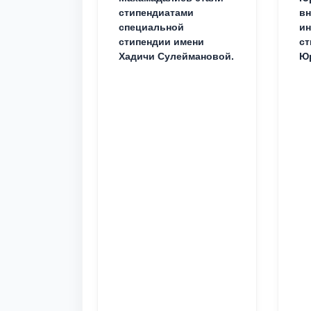
стипендиатами
вн
специальной
ин
стипендии имени
ст
Хадичи Сулеймановой.
Юр