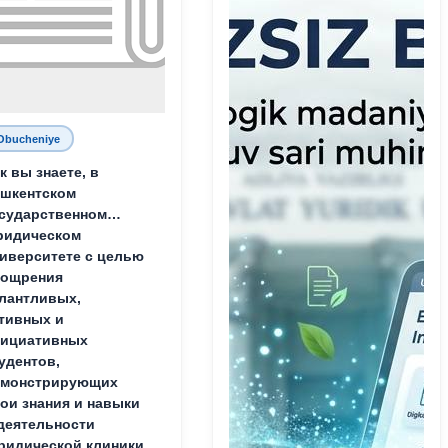
Obucheniye
к вы знаете, в
шкентском
сударственном
ридическом
иверситете с целью
оощрения
лантливых,
тивных и
нициативных
удентов,
емонстрирующих
ои знания и навыки
деятельности
идической клиники,