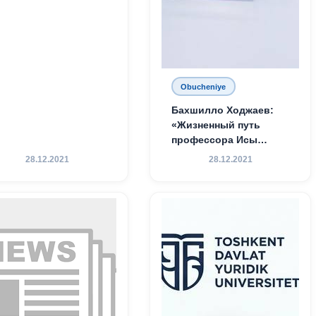
Obucheniye
Бахшилло Ходжаев:
«Жизненный путь
профессора Исы
Хамедова — яркий
28.12.2021
28.12.2021
пример беззаветного
служения науке,
Родине и воспитанию
молодого поколения»