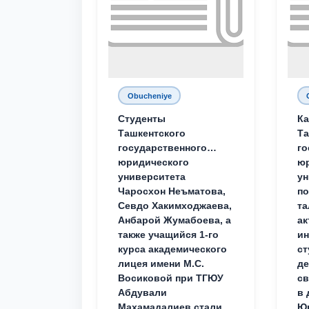
Obucheniye
Студенты
Ка
Ташкентского
Та
государственного
го
юридического
ю
университета
ун
Чаросхон Неъматова,
п
Севдо Хакимходжаева,
та
Анбарой Жумабоева, а
ак
также учащийся 1-го
и
курса академического
ст
лицея имени М.С.
д
Восиковой при ТГЮУ
св
Абдували
в 
Махамадалиев стали
Юр