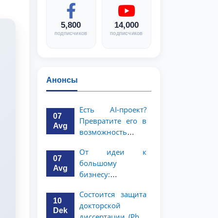
5,800
14,000
подписчиков
подписчиков
Анонсы
Есть AI-проект?
07
Превратите его в
Avg
возможность
стоимостью 1
От идеи к
миллион
07
большому
долларов!
Avg
бизнесу:
возможность на 5
Состоится защита
миллионов
10
докторской
долларов для
Dek
диссертации (PhD)