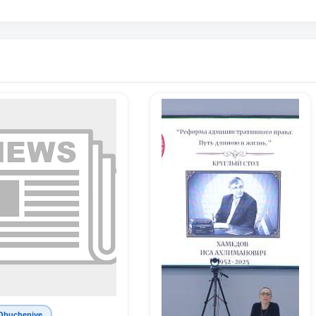
Obucheniye