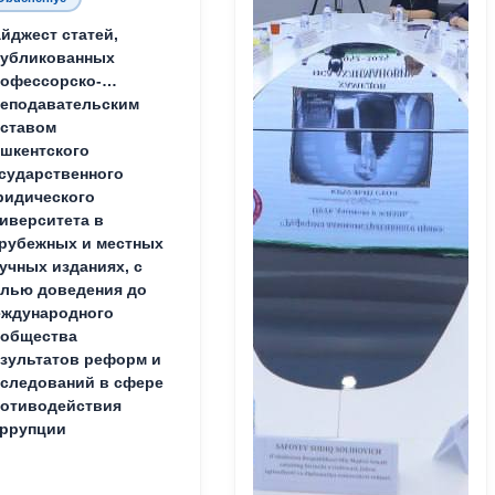
йджест статей,
публикованных
офессорско-
еподавательским
ставом
шкентского
сударственного
идического
иверситета в
рубежных и местных
учных изданиях, с
лью доведения до
ждународного
ообщества
зультатов реформ и
следований в сфере
отиводействия
ррупции