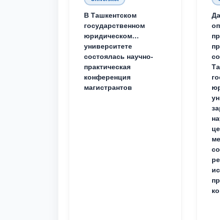
В Ташкентском
Да
государственном
о
юридическом
пр
университете
пр
состоялась научно-
со
практическая
Та
конференция
го
магистрантов
юр
ун
за
на
це
ме
с
ре
ис
пр
ко