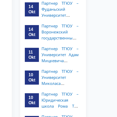
Партнер ТГЮУ –
и права объявляет
14
Фуданьский
программу
Okt
Университет
академической
объявляет
мобильности для
Партнер ТГЮУ –
программу
студентов 2–3
14
Воронежский
академической
курсов ТГЮУ
Okt
государственный
мобильности для
университет
студентов 2–3
Партнер ТГЮУ –
объявляет
курсов ТГЮУ
11
Университет Адам
программу
Okt
Мицкевича
академической
объявляет
мобильности для
Партнер ТГЮУ –
программу
студентов 2–3
10
Университет
академической
курсов ТГЮУ
Okt
Миколаса
мобильности для
Ромериса
студентов 2–3
Партнер ТГЮУ –
объявляет
курсов ТГЮУ
10
Юридическая
программу
Okt
школа Рома Тре
академической
объявляет о
мобильности для
Партнер ТГЮУ –