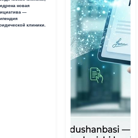
едрена новая
ициатива —
ипендия
идической клиники.