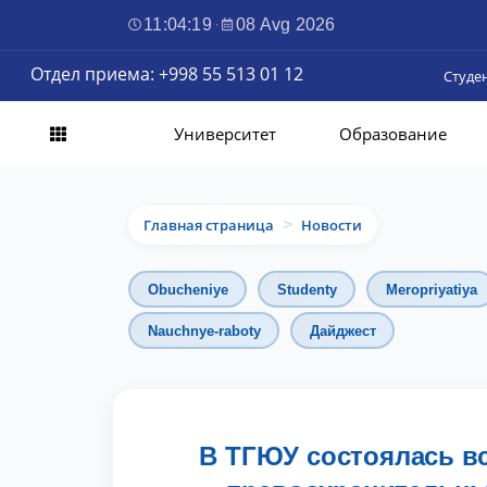
11:04:20
·
08 Avg 2026
Отдел приема: +998 55 513 01 12
Студе
Университет
Образование
Главная страница
Новости
>
Obucheniye
Studenty
Meropriyatiya
Nauchnye-raboty
Дайджест
В ТГЮУ состоялась в