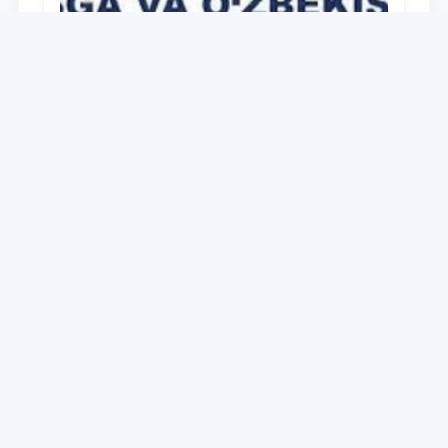
Universitet
Дайджест работ, выполненных в рамках
реализации медиа-плана по доведению
до широкой общественности сути и
содержания задач, определённых в
28.12.2021
Послании Президента Республики