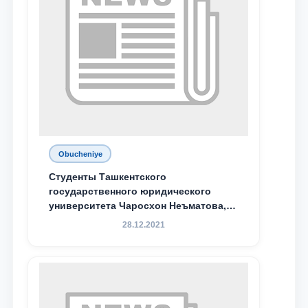
Obucheniye
Студенты Ташкентского
государственного юридического
университета Чаросхон Неъматова,
Севдо Хакимходжаева, Анбарой
28.12.2021
Жумабоева, а также учащийся 1-го
курса академического лицея имени
М.С. Восиковой при ТГЮУ Абдували
Махамадалиев стали стипендиатами
специальной стипендии имени
Хадичи Сулеймановой.