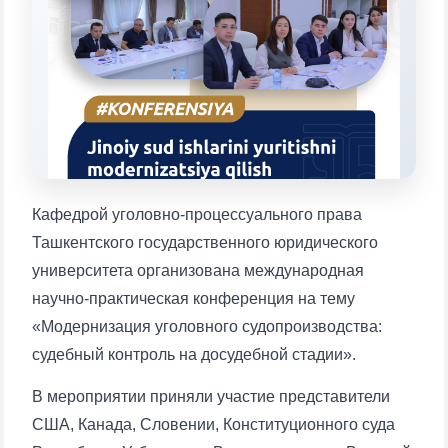
Выберите тему — затем появятся
конкретные вопросы:
1. Документы (бакалавр) (5)
2. Документы (магистр) (4)
3. Собеседование (бакалавр) (8)
4. Собеседование (магистр) (5)
5. Стоимость обучения (2)
6. Онлайн-заявки (15)
7. Колл-центр (4)
Кафедрой уголовно-процессуального права
8. Квота (бакалавриат) (1)
9. Квота (магистратура) (1)
Ташкентского государственного юридического
✉️ Написать администратору
университета организована международная
научно-практическая конференция на тему
«Модернизация уголовного судопроизводства:
судебный контроль на досудебной стадии».
В мероприятии приняли участие представители
США, Канада, Словении, Конституционного суда