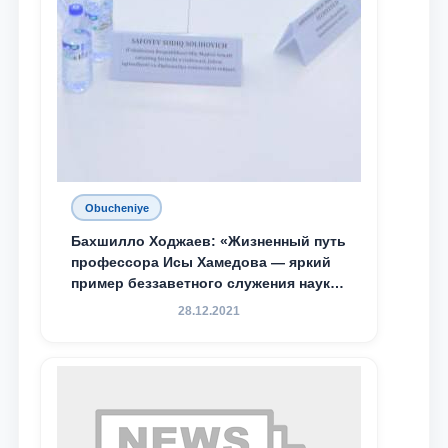
Obucheniye
Бахшилло Ходжаев: «Жизненный путь
профессора Исы Хамедова — яркий
пример беззаветного служения науке,
Родине и воспитанию молодого
28.12.2021
поколения»