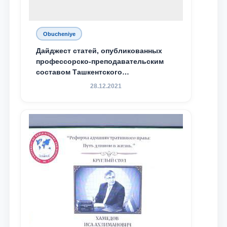
Obucheniye
Дайджест статей, опубликованных
профессорско-преподавательским
составом Ташкентского
государственного юридического
28.12.2021
университета в зарубежных и
местных научных изданиях, с целью
доведения до международного
сообщества результатов реформ и
исследований в сфере
противодействия коррупции