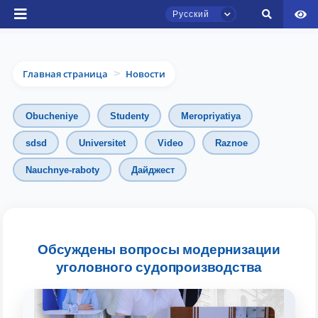
Русский
Главная страница
Новости
>
Obucheniye
Studenty
Meropriyatiya
sdsd
Universitet
Video
Raznoe
Nauchnye-raboty
Дайджест
Чат приёмной комиссии ТГЮУ
Онлайн
Здравствуйте! Добро пожаловать в чат
приёмной комиссии ТГЮУ.
Обсуждены вопросы модернизации
уголовного судопроизводства
Оставляйте здесь свои обращения по
вопросам приёма.